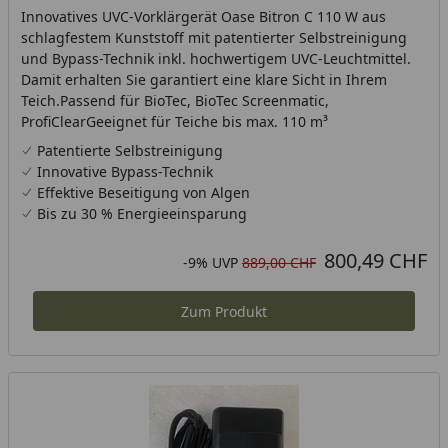
Innovatives UVC-Vorklärgerät Oase Bitron C 110 W aus
schlagfestem Kunststoff mit patentierter Selbstreinigung
und Bypass-Technik inkl. hochwertigem UVC-Leuchtmittel.
Damit erhalten Sie garantiert eine klare Sicht in Ihrem
Teich.Passend für BioTec, BioTec Screenmatic,
ProfiClearGeeignet für Teiche bis max. 110 m³
Patentierte Selbstreinigung
Innovative Bypass-Technik
Effektive Beseitigung von Algen
Bis zu 30 % Energieeinsparung
800,49 CHF
Aktueller Preis
Rabatt in Prozent
Ursprünglicher Preis
-9%
UVP
889,00 CHF
Zum Produkt