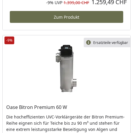
1.259,49 CHF
Aktueller Preis
Rabatt in Prozent
Ursprünglicher Preis
-9%
UVP
1.399,00 CHF
Zum Produkt
-9%
Ersatzteile verfügbar
Oase Bitron Premium 60 W
Die hocheffizienten UVC-Vorklärgeräte der Bitron Premium-
Reihe eignen sich für Teiche bis zu 90 m³ und stehen für
eine extrem leistungsstarke Beseitigung von Algen und