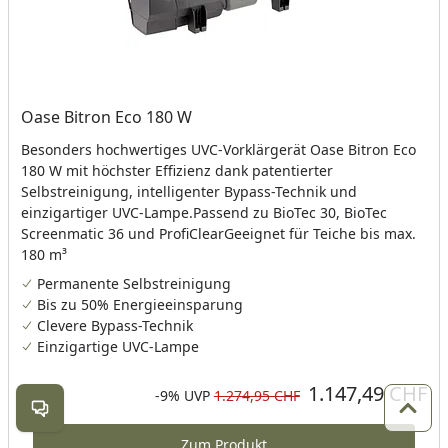
Oase Bitron Eco 180 W
Besonders hochwertiges UVC-Vorklärgerät Oase Bitron Eco
180 W mit höchster Effizienz dank patentierter
Selbstreinigung, intelligenter Bypass-Technik und
einzigartiger UVC-Lampe.Passend zu BioTec 30, BioTec
Screenmatic 36 und ProfiClearGeeignet für Teiche bis max.
180 m³
Permanente Selbstreinigung
Bis zu 50% Energieeinsparung
Clevere Bypass-Technik
Einzigartige UVC-Lampe
1.147,49 CHF
Aktueller Preis
Rabatt in Prozent
Ursprünglicher Preis
-9%
UVP
1.274,95 CHF
Kontakt öffnen
Zum 
Zum Produkt