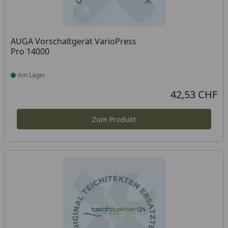
AUGA Vorschaltgerät VarioPress
Pro 14000
Am Lager
Produkt am Lager
42,53 CHF
Aktueller Preis
Zum Produkt