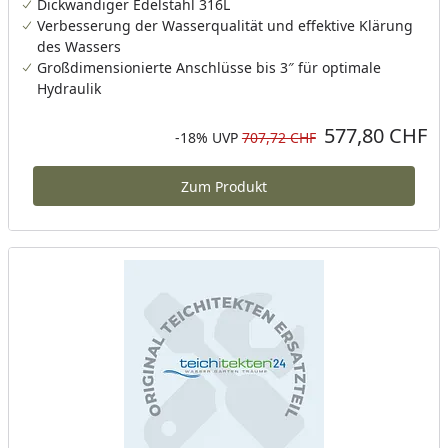
Dickwandiger Edelstahl 316L
Verbesserung der Wasserqualität und effektive Klärung
des Wassers
Großdimensionierte Anschlüsse bis 3″ für optimale
Hydraulik
577,80 CHF
Aktueller Preis
Rabatt in Prozent
Ursprünglicher Preis
-18%
UVP
707,72 CHF
Zum Produkt