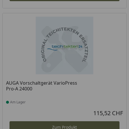
AUGA Vorschaltgerät VarioPress
Pro-A 24000
Am Lager
Produkt am Lager
115,52 CHF
Aktueller Preis
Zum Produkt