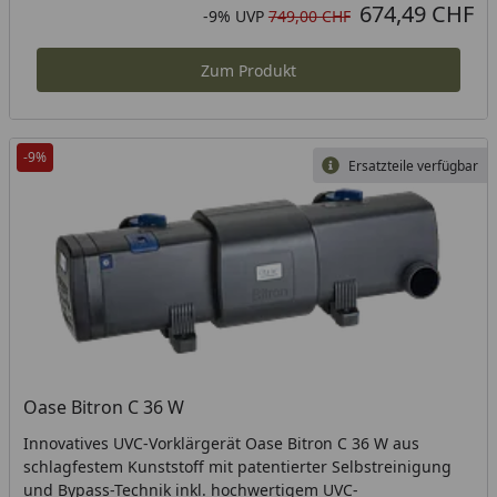
674,49 CHF
Aktueller Preis
Rabatt in Prozent
Ursprünglicher Preis
-9%
UVP
749,00 CHF
Zum Produkt
-9%
Ersatzteile verfügbar
Oase Bitron C 36 W
Innovatives UVC-Vorklärgerät Oase Bitron C 36 W aus
schlagfestem Kunststoff mit patentierter Selbstreinigung
und Bypass-Technik inkl. hochwertigem UVC-