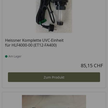
Heissner Komplette UVC-Einheit
für HLF4000-00 (ET12-FA400)
Am Lager
Produkt am Lager
85,15 CHF
Aktueller Preis
Zum Produkt