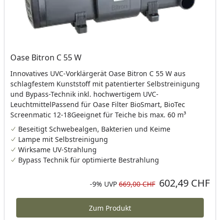
Oase Bitron C 55 W
Innovatives UVC-Vorklärgerät Oase Bitron C 55 W aus
schlagfestem Kunststoff mit patentierter Selbstreinigung
und Bypass-Technik inkl. hochwertigem UVC-
LeuchtmittelPassend für Oase Filter BioSmart, BioTec
Screenmatic 12-18Geeignet für Teiche bis max. 60 m³
Beseitigt Schwebealgen, Bakterien und Keime
Lampe mit Selbstreinigung
Wirksame UV-Strahlung
Bypass Technik für optimierte Bestrahlung
602,49 CHF
Aktueller Preis
Rabatt in Prozent
Ursprünglicher Preis
-9%
UVP
669,00 CHF
Zum Produkt