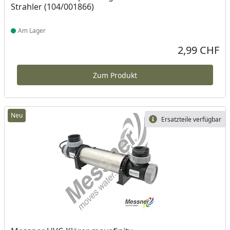
Strahler (104/001866)
Am Lager
Produkt am Lager
2,99 CHF
Aktueller Preis
Zum Produkt
Neu
Ersatzteile verfügbar