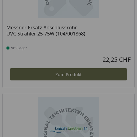
Messner Ersatz Anschlussrohr
UVC Strahler 25-75W (104/001868)
Am Lager
Produkt am Lager
22,25 CHF
Aktueller Preis
Zum Produkt