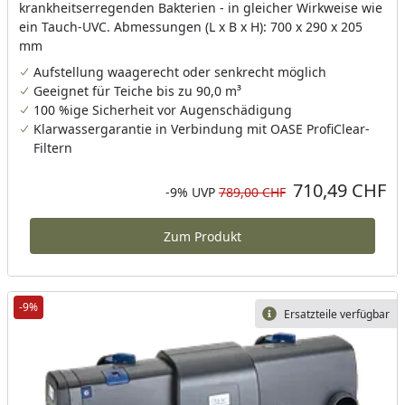
krankheitserregenden Bakterien - in gleicher Wirkweise wie
ein Tauch-UVC. Abmessungen (L x B x H): 700 x 290 x 205
mm
Aufstellung waagerecht oder senkrecht möglich
Geeignet für Teiche bis zu 90,0 m³
100 %ige Sicherheit vor Augenschädigung
Klarwassergarantie in Verbindung mit OASE ProfiClear-
Filtern
710,49 CHF
Aktueller Preis
Rabatt in Prozent
Ursprünglicher Preis
-9%
UVP
789,00 CHF
Zum Produkt
-9%
Ersatzteile verfügbar