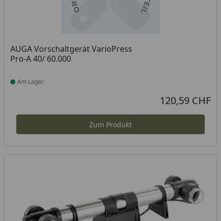
AUGA Vorschaltgerät VarioPress
Pro-A 40/ 60.000
Am Lager
Produkt am Lager
120,59 CHF
Aktueller Preis
Zum Produkt