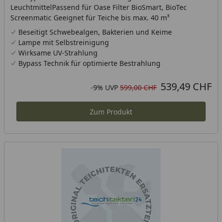
LeuchtmittelPassend für Oase Filter BioSmart, BioTec
Screenmatic Geeignet für Teiche bis max. 40 m³
Beseitigt Schwebealgen, Bakterien und Keime
Lampe mit Selbstreinigung
Wirksame UV-Strahlung
Bypass Technik für optimierte Bestrahlung
539,49 CHF
Aktueller Preis
Rabatt in Prozent
Ursprünglicher Preis
-9%
UVP
599,00 CHF
Zum Produkt