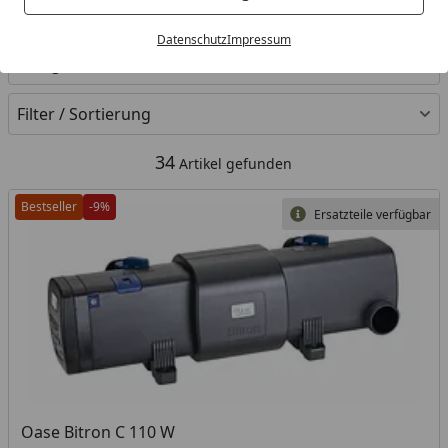
Ihre Artikelübersicht
Datenschutz
Impressum
Kategorien
Filter / Sortierung
34
Artikel gefunden
Bestseller
-9%
Ersatzteile verfügbar
Oase Bitron C 110 W