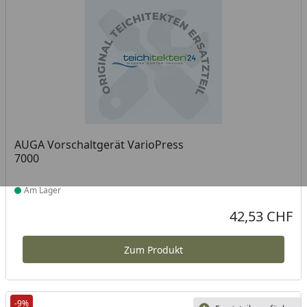
AUGA Vorschaltgerät VarioPress
7000
Am Lager
Produkt am Lager
42,53 CHF
Aktueller Preis
Zum Produkt
-9%