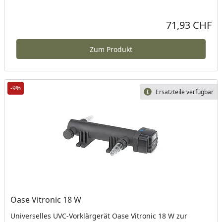
71,93 CHF
Aktueller Preis
Zum Produkt
-9%
Ersatzteile verfügbar
Oase Vitronic 18 W
Universelles UVC-Vorklärgerät Oase Vitronic 18 W zur