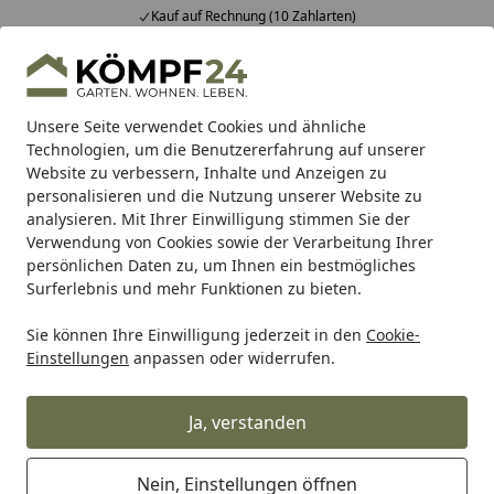
Kauf auf Rechnung (10 Zahlarten)
Alle Produkte
Mein Konto
Wunschl
Eink
Hotline
4,81
/ 5
Suchen
Unsere Seite verwendet Cookies und ähnliche
Technologien, um die Benutzererfahrung auf unserer
Website zu verbessern, Inhalte und Anzeigen zu
personalisieren und die Nutzung unserer Website zu
analysieren. Mit Ihrer Einwilligung stimmen Sie der
Verwendung von Cookies sowie der Verarbeitung Ihrer
persönlichen Daten zu, um Ihnen ein bestmögliches
Surferlebnis und mehr Funktionen zu bieten.
Sie können Ihre Einwilligung jederzeit in den
Cookie-
UVC-Vorklärgerät für
Einstellungen
anpassen oder widerrufen.
Gartenteiche
Ja, verstanden
Teich
Teichpflege & Teichreinigung
UVC-Vorklärgerät fü
Startseite
Nein, Einstellungen öffnen