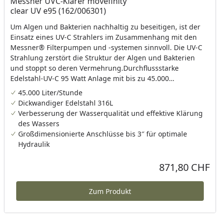
Messner UVC-Klärer movefinity
clear UV e95 (162/006301)
Um Algen und Bakterien nachhaltig zu beseitigen, ist der
Einsatz eines UV-C Strahlers im Zusammenhang mit den
Messner® Filterpumpen und -systemen sinnvoll. Die UV-C
Strahlung zerstört die Struktur der Algen und Bakterien
und stoppt so deren Vermehrung.Durchflussstarke
Edelstahl-UV-C 95 Watt Anlage mit bis zu 45.000
Litern/Stunde
45.000 Liter/Stunde
Dickwandiger Edelstahl 316L
Verbesserung der Wasserqualität und effektive Klärung
des Wassers
Großdimensionierte Anschlüsse bis 3″ für optimale
Hydraulik
871,80 CHF
Aktueller Preis
Zum Produkt