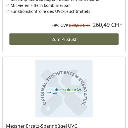
Mit vielen Filtern kombinierbar
Funktionskontrolle des UVC-Leuchtmittels
260,49 CHF
Aktueller Preis
Rabatt in Prozent
Ursprünglicher Preis
-9%
UVP
289,00 CHF
Zum Produkt
Messner Ersatz-Spannbügel UVC