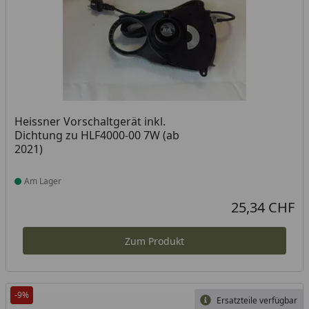
Heissner Vorschaltgerät inkl.
Dichtung zu HLF4000-00 7W (ab
2021)
Am Lager
Produkt am Lager
25,34 CHF
Aktueller Preis
Zum Produkt
-9%
Ersatzteile verfügbar