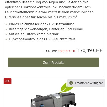
effektiven Beseitigung von Algen und Bakterien mit
optischer Funktionskontrolle inkl. hochwertigem UVC-
LeuchtmittelKombinierbar mit fast allen marktüblichen
FilternGeeignet für Teiche bis bis max. 20 m³
Klares Teichwasser dank UV-Bestrahlung
Beseitigt Schwebealgen, Bakterien und Keime
Mit vielen Filtern kombinierbar
Funktionskontrolle des UVC-Leuchtmittels
170,49 CHF
Aktueller Preis
Rabatt in Prozent
Ursprünglicher Preis
-9%
UVP
189,00 CHF
Zum Produkt
-9%
Ersatzteile verfügbar