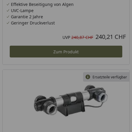
Effektive Beseitigung von Algen
UVC-Lampe
Garantie 2 Jahre
Geringer Druckverlust
240,21 CHF
Aktueller Preis
Ursprünglicher Preis
UVP
240,87 CHF
Zum Produkt
Ersatzteile verfügbar