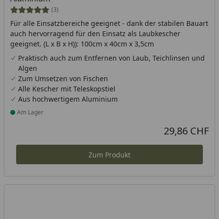
(3)
Für alle Einsatzbereiche geeignet - dank der stabilen Bauart
auch hervorragend für den Einsatz als Laubkescher
geeignet. (L x B x H)): 100cm x 40cm x 3,5cm
Praktisch auch zum Entfernen von Laub, Teichlinsen und
Algen
Zum Umsetzen von Fischen
Alle Kescher mit Teleskopstiel
Aus hochwertigem Aluminium
Am Lager
Produkt am Lager
29,86 CHF
Aktueller Preis
Zum Produkt