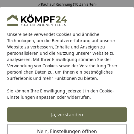
Kauf auf Rechnung (10 Zahlarten)
Alle Produkte
Mein Konto
Wunschl
Eink
Hotline
4,81
/ 5
Suchen
Unsere Seite verwendet Cookies und ähnliche
Technologien, um die Benutzererfahrung auf unserer
Website zu verbessern, Inhalte und Anzeigen zu
personalisieren und die Nutzung unserer Website zu
analysieren. Mit Ihrer Einwilligung stimmen Sie der
Verwendung von Cookies sowie der Verarbeitung Ihrer
persönlichen Daten zu, um Ihnen ein bestmögliches
Surferlebnis und mehr Funktionen zu bieten.
Sie können Ihre Einwilligung jederzeit in den
Cookie-
Teichkescher, Teichnetze &
Einstellungen
anpassen oder widerrufen.
Teichzangen
Ja, verstanden
Teich
Teichpflege & Teichreinigung
Kescher, Netze & Z
Startseite
Nein, Einstellungen öffnen