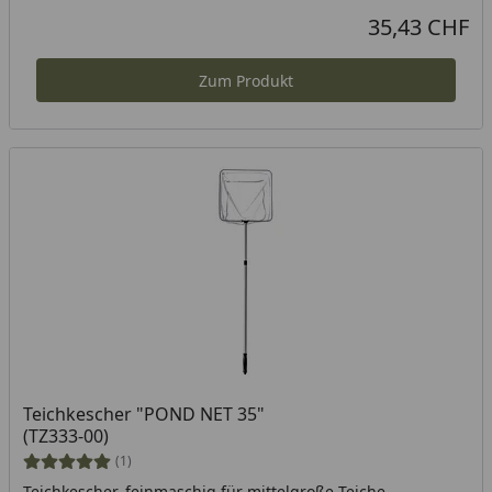
35,43 CHF
Aktueller Preis
Zum Produkt
Teichkescher "POND NET 35"
(TZ333-00)
(1)
Teichkescher, feinmaschig für mittelgroße Teiche