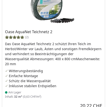
Oase AquaNet Teichnetz 2
(2)
Das Oase AquaNet Teichnetz 2 schützt Ihren Teich im
Herbst/Winter vor Laub, Ästen und sonstigen Fremdkörpern
und verhindert so Beeinträchtigungen der
Wasserqualität Abmessungen: 400 x 800 cmMaschenweite:
20 mm
Witterungsbeständig
Einfache Montage
Schütz die Wasserqualität
Inklusive stabilen Erdspießen
Am Lager
Produkt am Lager
Inhalt:
32 m²
(0,63 CHF/m²)
20,22 CHF
Aktueller Preis