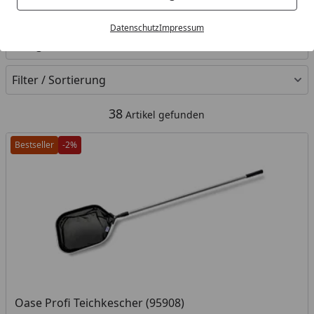
Ihre Artikelübersicht
Datenschutz
Impressum
Kategorien
Filter / Sortierung
38
Artikel gefunden
Bestseller
-2%
Oase Profi Teichkescher (95908)