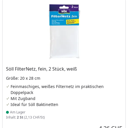
Söll FilterNetz, fein, 2 Stück, weiß
Größe: 20 x 28 cm
Feinmaschiges, weißes Filternetz im praktischen
Doppelpack
Mit Zugband
Ideal für Söll Baktinetten
Am Lager
Produkt am Lager
Inhalt:
2 St
(2,13 CHF/St)
Aktueller Preis