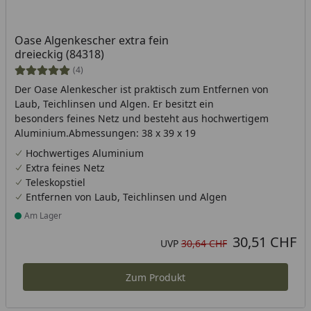
Oase Algenkescher extra fein
dreieckig (84318)
(4)
Der Oase Alenkescher ist praktisch zum Entfernen von
Laub, Teichlinsen und Algen. Er besitzt ein
besonders feines Netz und besteht aus hochwertigem
Aluminium.Abmessungen: 38 x 39 x 19
Hochwertiges Aluminium
Extra feines Netz
Teleskopstiel
Entfernen von Laub, Teichlinsen und Algen
Am Lager
Produkt am Lager
30,51 CHF
Aktueller Preis
Ursprünglicher Preis
UVP
30,64 CHF
Zum Produkt