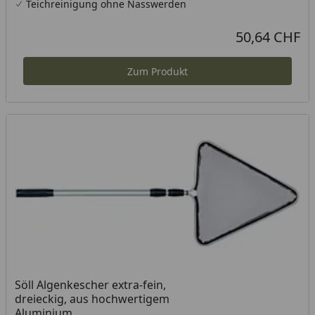
Teichreinigung ohne Nasswerden
50,64 CHF
Aktueller Preis
Zum Produkt
Söll Algenkescher extra-fein,
dreieckig, aus hochwertigem
Aluminium