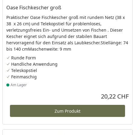
Oase Fischkescher groß
Praktischer Oase Fischkescher groß mit rundem Netz (38 x
38 x 26 cm) und Telekopstiel für problemloses,
verletzungsfreies Ein- und Umsetzen von Fischen . Dieser
Kescher eignet sich aufgrund der stabilen Bauart
hervorragend für den Einsatz als Laubkescher.Stiellänge: 74
bis 140 cmMaschenweite: 9 mm
Runde Form
Handliche Anwendung
Teleskopstiel
Feinmaschig
Am Lager
Produkt am Lager
20,22 CHF
Aktueller Preis
Zum Produkt