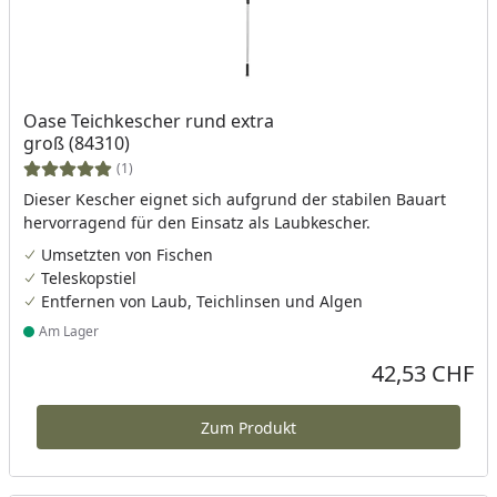
Oase Teichkescher rund extra
groß (84310)
(1)
Dieser Kescher eignet sich aufgrund der stabilen Bauart
hervorragend für den Einsatz als Laubkescher.
Umsetzten von Fischen
Teleskopstiel
Entfernen von Laub, Teichlinsen und Algen
Am Lager
Produkt am Lager
42,53 CHF
Aktueller Preis
Zum Produkt