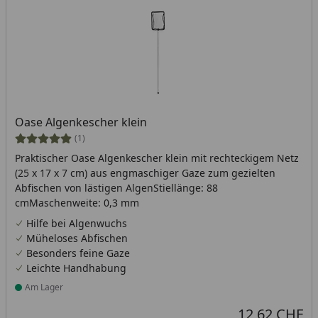
Oase Algenkescher klein
(1)
Praktischer Oase Algenkescher klein mit rechteckigem Netz
(25 x 17 x 7 cm) aus engmaschiger Gaze zum gezielten
Abfischen von lästigen AlgenStiellänge: 88
cmMaschenweite: 0,3 mm
Hilfe bei Algenwuchs
Müheloses Abfischen
Besonders feine Gaze
Leichte Handhabung
Am Lager
Produkt am Lager
12,62 CHF
Aktueller Preis