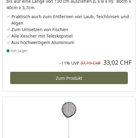
bis auf eine Länge von 130 cm ausziehen.(L x B x H): 80cm x
40cm x 3,7cm
Praktisch auch zum Entfernen von Laub, Teichlinsen und
Algen
Zum Umsetzen von Fischen
Alle Kescher mit Teleskopstiel
Aus hochwertigem Aluminium
Am Lager
Produkt am Lager
33,02 CHF
Aktueller Preis
Rabatt in Prozent
Ursprünglicher Preis
-11%
UVP
37,19 CHF
Zum Produkt