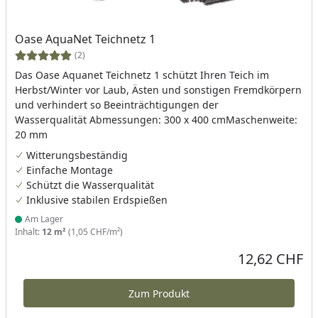
Oase AquaNet Teichnetz 1
(2)
Das Oase Aquanet Teichnetz 1 schützt Ihren Teich im
Herbst/Winter vor Laub, Ästen und sonstigen Fremdkörpern
und verhindert so Beeinträchtigungen der
Wasserqualität Abmessungen: 300 x 400 cmMaschenweite:
20 mm
Witterungsbeständig
Einfache Montage
Schützt die Wasserqualität
Inklusive stabilen Erdspießen
Am Lager
Produkt am Lager
Inhalt:
12 m²
(1,05 CHF/m²)
12,62 CHF
Aktueller Preis
Zum Produkt