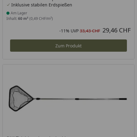
Inklusive stabilen Erdspießen
Am Lager
Produkt am Lager
Inhalt:
60 m²
(0,49 CHF/m²)
29,46 CHF
Aktueller Preis
Rabatt in Prozent
Ursprünglicher Preis
-11%
UVP
33,43 CHF
Zum Produkt