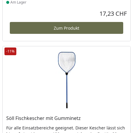
Am Lager
Produkt am Lager
17,23 CHF
Aktueller Preis
Zum Produkt
-11%
Söll Fischkescher mit Gumminetz
Für alle Einsatzbereiche geeignet. Dieser Kescher lässt sich