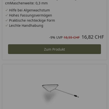
cmMaschenweite: 0,3 mm
Hilfe bei Algenwachstum
Hohes Fassungsvermögen
Praktische rechteckige Form
Leichte Handhabung
16,82 CHF
Aktueller Preis
Rabatt in Prozent
Ursprünglicher Preis
-9%
UVP
18,55 CHF
Zum Produkt