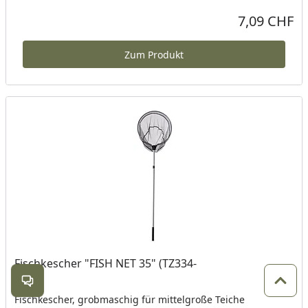
Produkt am Lager
7,09 CHF
Aktueller Preis
Zum Produkt
Fischkescher "FISH NET 35" (TZ334-
00)
Kontakt öffnen
Zum 
Fischkescher, grobmaschig für mittelgroße Teiche