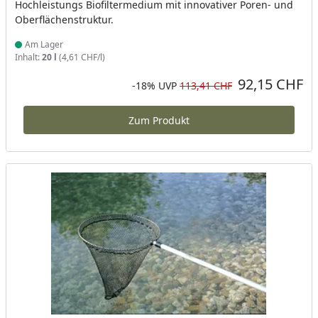
Hochleistungs Biofiltermedium mit innovativer Poren- und
Oberflächenstruktur.
Am Lager
Produkt am Lager
Inhalt:
20 l
(4,61 CHF/l)
92,15 CHF
Aktueller Preis
Rabatt in Prozent
Ursprünglicher Preis
-18%
UVP
113,41 CHF
Zum Produkt