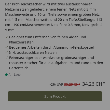
Der Profi-Teichkescher wird mit zwei austauschbaren
Netzeinsätzen geliefert: einem feinen Netz mit 0,3 mm
Maschenweite und 10 cm Tiefe sowie einem groben Netz
mit 4–5 mm Maschenweite und 20 cm Tiefe.Stiellänge: 113
cm - 190 cmMaschenweite: Netz fein: 0,3 mm, Netz grob: 4-
5 mm
Geeignet zum Entfernen von feinen Algen und
Pflanzenresten
Bequemes Arbeiten durch Aluminium-Teleskopstiel
Inkl. austauschbaren Netzen
Feinmaschiger oder wahlweise grobmaschiger und
robuster Kescher für alle Aufgaben im und rund um den
Gartenteich
Am Lager
Produkt am Lager
34,26 CHF
Aktueller Preis
Rabatt in Prozent
Ursprünglicher Preis
-2%
UVP
35,29 CHF
Zum Produkt