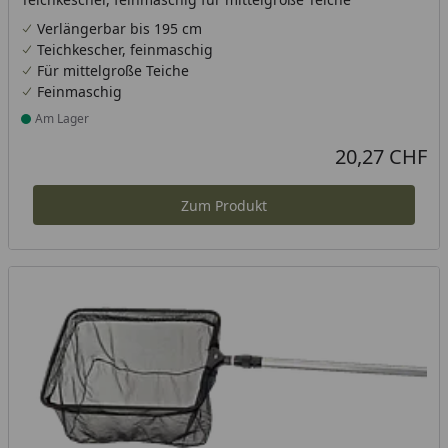
Verlängerbar bis 195 cm
Teichkescher, feinmaschig
Für mittelgroße Teiche
Feinmaschig
Am Lager
Produkt am Lager
20,27 CHF
Aktueller Preis
Zum Produkt