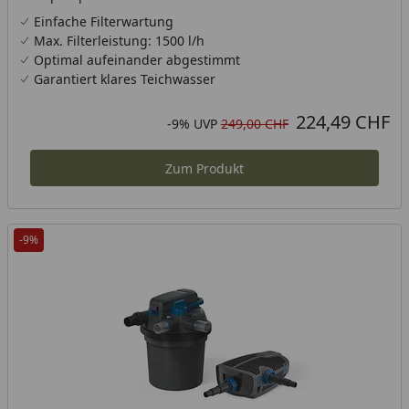
Einfache Filterwartung
Max. Filterleistung: 1500 l/h
Optimal aufeinander abgestimmt
Garantiert klares Teichwasser
224,49 CHF
Aktueller Preis
Rabatt in Prozent
Ursprünglicher Preis
-9%
UVP
249,00 CHF
Zum Produkt
-9%