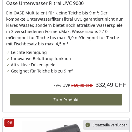
Oase Unterwasser Filtral UVC 9000
Ein OASE Multitalent für kleine Teiche bis 9 m³: Der
kompakte Unterwasserfilter Filtral UVC garantiert nicht nur
klares Wasser, sondern bietet noch attraktive Wasserspiele
in 3 verschiedenen Formen.Max. Wassersäule: 2,10
mGeeignet für Teiche bis max: 9,0 m³Geeignet für Teiche
mit Fischbesatz bis max: 4,5 m³
Leichte Reinigung
Innovative Belüftungsfunktion
Attraktive Düsenspiele
Geeignet für Teiche bis zu 9 m³
332,49 CHF
Aktueller Preis
Rabatt in Prozent
Ursprünglicher Preis
-9%
UVP
369,00 CHF
Zum Produkt
-9%
Ersatzteile verfügbar