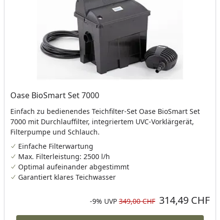
Oase BioSmart Set 7000
Einfach zu bedienendes Teichfilter-Set Oase BioSmart Set
7000 mit Durchlauffilter, integriertem UVC-Vorklärgerät,
Filterpumpe und Schlauch.
Einfache Filterwartung
Max. Filterleistung: 2500 l/h
Optimal aufeinander abgestimmt
Garantiert klares Teichwasser
314,49 CHF
Aktueller Preis
Rabatt in Prozent
Ursprünglicher Preis
-9%
UVP
349,00 CHF