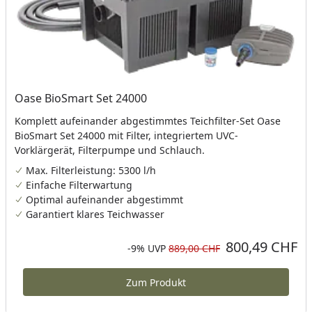
Oase BioSmart Set 24000
Komplett aufeinander abgestimmtes Teichfilter-Set Oase
BioSmart Set 24000 mit Filter, integriertem UVC-
Vorklärgerät, Filterpumpe und Schlauch.
Max. Filterleistung: 5300 l/h
Einfache Filterwartung
Optimal aufeinander abgestimmt
Garantiert klares Teichwasser
800,49 CHF
Aktueller Preis
Rabatt in Prozent
Ursprünglicher Preis
-9%
UVP
889,00 CHF
Zum Produkt