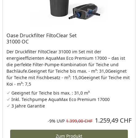
Oase Druckfilter FiltoClear Set
31000 OC
Der Druckfilter FiltoClear 31000 im Set mit der
energieeffizienten AquaMax Eco Premium 17000 – das ist
die perfekte Filter-Pumpe-Kombination für Teiche und
Bachläufe.Geeignet für Teiche bis max. - m³: 31,0Geeignet
für Teiche mit Fischbesatz - m³: 15,0Geeignet für Teiche mit
Koi - m³: 7,5
Geeignet für Teiche bis max. : 31,0 m³
Inkl. Teichpumpe AquaMax Eco Premium 17000
3 Jahre Garantie
1.259,49 CHF
Aktueller Preis
Rabatt in Prozent
Ursprünglicher Preis
-9%
UVP
1.399,00 CHF
Zum Produkt