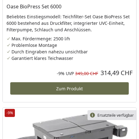
Oase BioPress Set 6000
Beliebtes Einstiegsmodell: Teichfilter-Set Oase BioPress Set
6000 bestehend aus Druckfilter, integrierter UVC-Einheit,
Filterpumpe, Schlauch und Anschlüssen.
Max. Fördermenge: 2500 l/h
Problemlose Montage
Durch Eingraben nahezu unsichtbar
Garantiert klares Teichwasser
314,49 CHF
Aktueller Preis
Rabatt in Prozent
Ursprünglicher Preis
-9%
UVP
349,00 CHF
Zum Produkt
-9%
Ersatzteile verfügbar