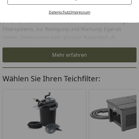
entscheidend, das Wesentliche zu verstehen. Unser
Datenschutz
Impressum
Tipps & Tricks Beitrag "
Alles rund um Teichfilter
" bietet
Ihnen umfassende Hinweise zur Auswahl des richtigen
Filtersystems, zur Reinigung und Wartung. Egal ob
kleiner Zierbrunnen oder gro√üer Naturteich ‚Äì
erfahren Sie, welches Filtersystem am besten zu Ihrem
Teich passt.
Mehr erfahren
Wählen Sie Ihren Teichfilter: