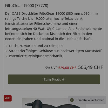
FiltoClear 19000 (77778)
Der OASE Druckfilter FiltoClear 19000 (380 mm x 630 mm)
reinigt Teiche bis 19.000 Liter hocheffektiv dank
feinstrukturierter Filterschwämme und einer
leistungsstarken 40-Watt-UV-C-Lampe. Alle Bedienelemente
befinden sich im Deckel, so lässt sich der Filter in den
Boden eingraben und optimal in die Teichlandschaft
integrieren. Die leicht zu bedienende Ziehmechanik macht
Leicht zu warten und zu reinigen
die Reinigung komfortabel. Die UV-C-Lampe wechseln Sie
Strapazierfähiges Gehäuse aus hochwertigem Kunststoff
sogar im laufenden Betrieb. OASE Qualität mit bis zu drei
Patentierte Reinigungsmechanik
Jahren Garantie.
566,49 CHF
Aktueller Preis
Rabatt in Prozent
Ursprünglicher Preis
-9%
UVP
629,00 CHF
Zum Produkt
-9%
Ersatzteile verfügbar