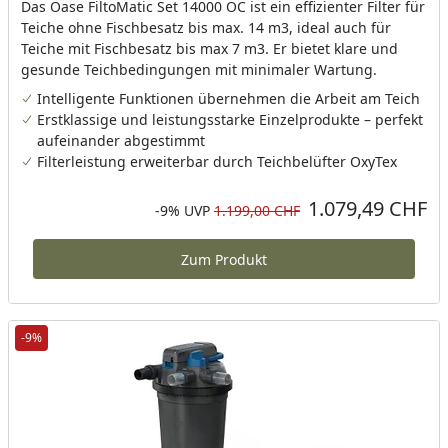
Das Oase FiltoMatic Set 14000 OC ist ein effizienter Filter für
Teiche ohne Fischbesatz bis max. 14 m3, ideal auch für
Teiche mit Fischbesatz bis max 7 m3. Er bietet klare und
gesunde Teichbedingungen mit minimaler Wartung.
Intelligente Funktionen übernehmen die Arbeit am Teich
Erstklassige und leistungsstarke Einzelprodukte – perfekt
aufeinander abgestimmt
Filterleistung erweiterbar durch Teichbelüfter OxyTex
1.079,49 CHF
Aktueller Preis
Rabatt in Prozent
Ursprünglicher Preis
-9%
UVP
1.199,00 CHF
Zum Produkt
-9%