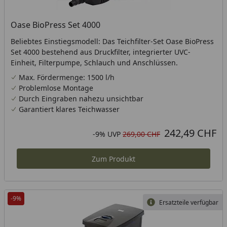
Oase BioPress Set 4000
Beliebtes Einstiegsmodell: Das Teichfilter-Set Oase BioPress
Set 4000 bestehend aus Druckfilter, integrierter UVC-
Einheit, Filterpumpe, Schlauch und Anschlüssen.
Max. Fördermenge: 1500 l/h
Problemlose Montage
Durch Eingraben nahezu unsichtbar
Garantiert klares Teichwasser
242,49 CHF
Aktueller Preis
Rabatt in Prozent
Ursprünglicher Preis
-9%
UVP
269,00 CHF
Zum Produkt
-9%
Ersatzteile verfügbar