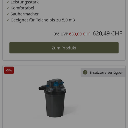
Leistungsstark
die Reinigung komfortabel. Die UVC-Lampe wechseln Sie
Komfortabel
sogar im laufenden Betrieb. OASE Qualität mit bis zu drei
Saubermacher
Jahren Garantie.
Geeignet für Teiche bis zu 5,0 m3
620,49 CHF
Aktueller Preis
Rabatt in Prozent
Ursprünglicher Preis
-9%
UVP
689,00 CHF
Zum Produkt
-9%
Ersatzteile verfügbar