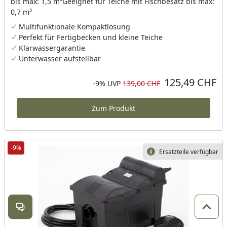
bis max: 1,5 m³Geeignet für Teiche mit Fischbesatz bis max:
0,7 m³
Multifunktionale Kompaktlösung
Perfekt für Fertigbecken und kleine Teiche
Klarwassergarantie
Unterwasser aufstellbar
125,49 CHF
Aktueller Preis
Rabatt in Prozent
Ursprünglicher Preis
-9%
UVP
139,00 CHF
Zum Produkt
-9%
Ersatzteile verfügbar
Kontakt öffnen
Zum 