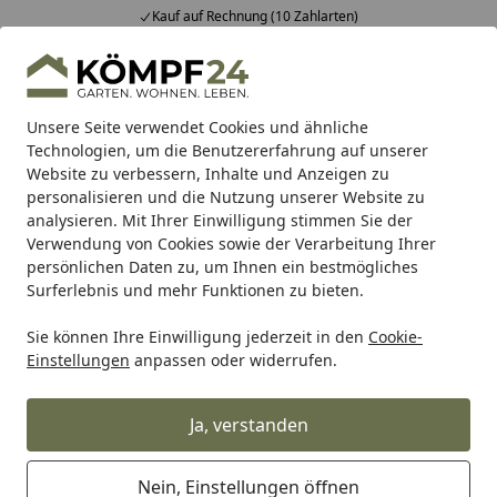
echnung (10 Zahlarten)
Fachberatun
Alle Produkte
Mein Konto
Wunschl
Eink
Hotline
4,81
/ 5
Suchen
Unsere Seite verwendet Cookies und ähnliche
Technologien, um die Benutzererfahrung auf unserer
Website zu verbessern, Inhalte und Anzeigen zu
personalisieren und die Nutzung unserer Website zu
analysieren. Mit Ihrer Einwilligung stimmen Sie der
Verwendung von Cookies sowie der Verarbeitung Ihrer
persönlichen Daten zu, um Ihnen ein bestmögliches
Surferlebnis und mehr Funktionen zu bieten.
Sie können Ihre Einwilligung jederzeit in den
Cookie-
Einstellungen
anpassen oder widerrufen.
Teichfilter
Ja, verstanden
Teich
Teichfilter
Startseite
Vor der Auswahl und dem Kauf eines Teichfilters ist es
Nein, Einstellungen öffnen