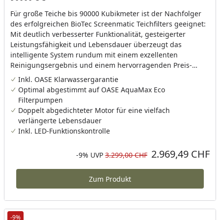
Für große Teiche bis 90000 Kubikmeter ist der Nachfolger
des erfolgreichen BioTec Screenmatic Teichfilters geeignet:
Mit deutlich verbesserter Funktionalität, gesteigerter
Leistungsfähigkeit und Lebensdauer überzeugt das
intelligente System rundum mit einem exzellenten
Reinigungsergebnis und einem hervorragenden Preis-
Leistungsverhältnis in seiner Leistungsklasse.Geeignet. für
Inkl. OASE Klarwassergarantie
Teiche ohne Fischbesatz (m³): 90Geeignet für Teiche mit
Optimal abgestimmt auf OASE AquaMax Eco
Fischbesatz (m³): 45Geeignet für Teiche mit Koi (m³) : 22,5
Filterpumpen
Doppelt abgedichteter Motor für eine vielfach
verlängerte Lebensdauer
Inkl. LED-Funktionskontrolle
2.969,49 CHF
Aktueller Preis
Rabatt in Prozent
Ursprünglicher Preis
-9%
UVP
3.299,00 CHF
Zum Produkt
-9%