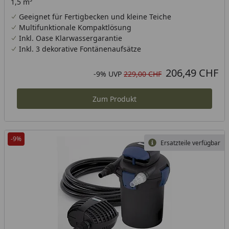
1,5 m³
Geeignet für Fertigbecken und kleine Teiche
Multifunktionale Kompaktlösung
Inkl. Oase Klarwassergarantie
Inkl. 3 dekorative Fontänenaufsätze
206,49 CHF
Aktueller Preis
Rabatt in Prozent
Ursprünglicher Preis
-9%
UVP
229,00 CHF
Zum Produkt
-9%
Ersatzteile verfügbar