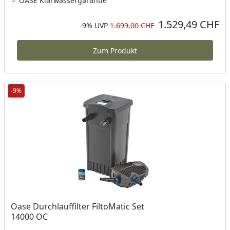
OASE Klarwassergarantie
1.529,49 CHF
Aktueller Preis
Rabatt in Prozent
Ursprünglicher Preis
-9%
UVP
1.699,00 CHF
Zum Produkt
-9%
Oase Durchlauffilter FiltoMatic Set
14000 OC