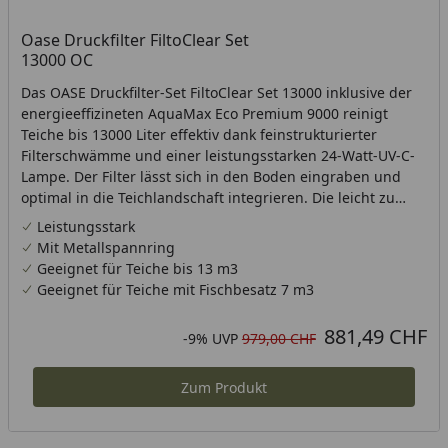
Oase Druckfilter FiltoClear Set
13000 OC
Das OASE Druckfilter-Set FiltoClear Set 13000 inklusive der
energieeffizineten AquaMax Eco Premium 9000 reinigt
Teiche bis 13000 Liter effektiv dank feinstrukturierter
Filterschwämme und einer leistungsstarken 24-Watt-UV-C-
Lampe. Der Filter lässt sich in den Boden eingraben und
optimal in die Teichlandschaft integrieren. Die leicht zu
bedienende Ziehmechanik macht die Reinigung
Leistungsstark
komfortabel. Die UV-C-Lampe wechseln Sie sogar im
Mit Metallspannring
laufenden Betrieb. OASE Qualität mit bis zu drei Jahren
Geeignet für Teiche bis 13 m3
Garantie.
Geeignet für Teiche mit Fischbesatz 7 m3
881,49 CHF
Aktueller Preis
Rabatt in Prozent
Ursprünglicher Preis
-9%
UVP
979,00 CHF
Zum Produkt