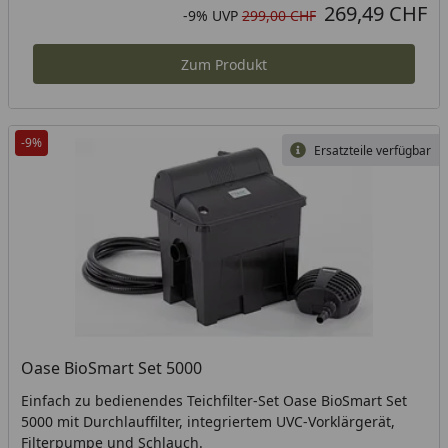
269,49 CHF
Aktueller Preis
Rabatt in Prozent
Ursprünglicher Preis
-9%
UVP
299,00 CHF
Zum Produkt
-9%
Ersatzteile verfügbar
Oase BioSmart Set 5000
Einfach zu bedienendes Teichfilter-Set Oase BioSmart Set
5000 mit Durchlauffilter, integriertem UVC-Vorklärgerät,
Filterpumpe und Schlauch.