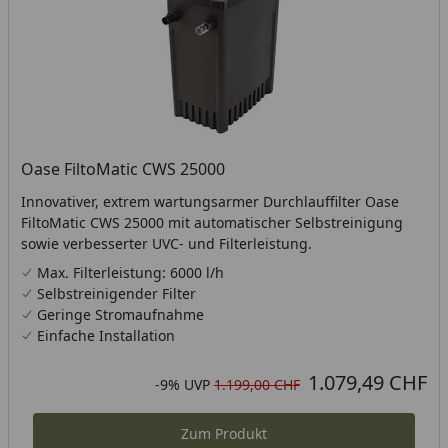
Oase FiltoMatic CWS 25000
Innovativer, extrem wartungsarmer Durchlauffilter Oase
FiltoMatic CWS 25000 mit automatischer Selbstreinigung
sowie verbesserter UVC- und Filterleistung.
Max. Filterleistung: 6000 l/h
Selbstreinigender Filter
Geringe Stromaufnahme
Einfache Installation
1.079,49 CHF
Aktueller Preis
Rabatt in Prozent
Ursprünglicher Preis
-9%
UVP
1.199,00 CHF
Zum Produkt