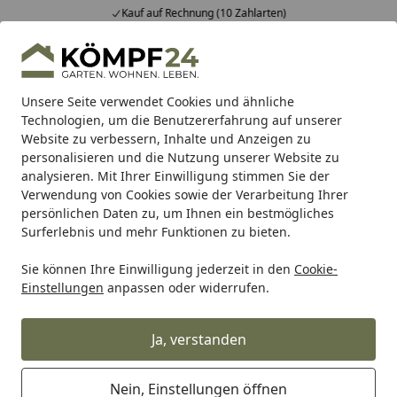
Kauf auf Rechnung (10 Zahlarten)
Alle Produkte
Mein Konto
Wunschl
Eink
Hotline
4,81
/ 5
Suchen
Unsere Seite verwendet Cookies und ähnliche
Technologien, um die Benutzererfahrung auf unserer
Website zu verbessern, Inhalte und Anzeigen zu
Teich
Teichpumpe
Multifunktionsteichpumpe
Messner
Startseite
personalisieren und die Nutzung unserer Website zu
Messner Pumpe MultiSystem MPF
analysieren. Mit Ihrer Einwilligung stimmen Sie der
Verwendung von Cookies sowie der Verarbeitung Ihrer
8000 (156/001433)
persönlichen Daten zu, um Ihnen ein bestmögliches
Surferlebnis und mehr Funktionen zu bieten.
Sie können Ihre Einwilligung jederzeit in den
Cookie-
Einstellungen
anpassen oder widerrufen.
Ja, verstanden
Nein, Einstellungen öffnen