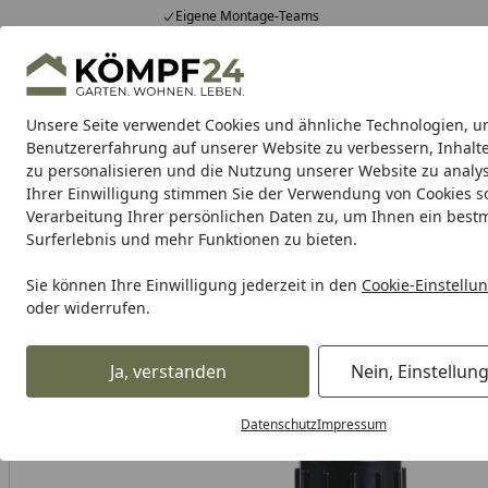
Eigene Montage-Teams
Hotline
0 71 588 01 81
4,81
/ 5
Mo-Fr. 8-16 Uhr
25.982 Bewertungen
Unsere Seite verwendet Cookies und ähnliche Technologien, u
Alle Produkte
Highlights
Tipps & Tricks
Alle Produkte
Benutzererfahrung auf unserer Website zu verbessern, Inhalt
zu personalisieren und die Nutzung unserer Website zu analys
Ihrer Einwilligung stimmen Sie der Verwendung von Cookies s
Teich
Teichbau
Teichfilter
Teichpumpe
Teichpf
Verarbeitung Ihrer persönlichen Daten zu, um Ihnen ein best
Surferlebnis und mehr Funktionen zu bieten.
Teich
Teichpumpe
Energiesparteichpumpe
AUGA Aqua
Startseite
Sie können Ihre Einwilligung jederzeit in den
Cookie-Einstellu
oder widerrufen.
Ja, verstanden
Nein, Einstellun
Datenschutz
Impressum