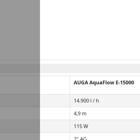
AUGA AquaFlow E-15000
14.900 l / h
4,9 m
115 W
2" AG