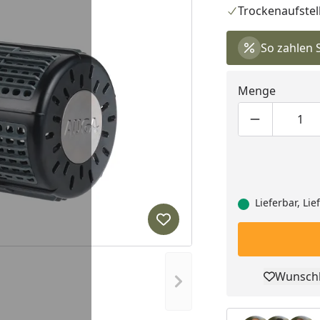
Trockenaufstel
So zahlen 
Menge
Produktmen
Pro
Lieferbar, Li
Produkt zur Wunschliste hi
Wunschl
Nächstes Bild anzeigen
Pro