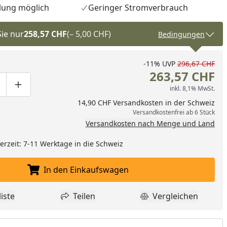
lung möglich
Geringer Stromverbrauch
Sie nur
258,57 CHF
(– 5,00 CHF)
Bedingungen
-11%
UVP
296,67 CHF
263,57 CHF
inkl. 8,1% MwSt.
ge um eins verringern
duktmenge manuell eingeben
Produktmenge um eins erhöhen
14,90 CHF Versandkosten in der Schweiz
Versandkostenfrei ab 6 Stück
Versandkosten nach Menge und Land
eferzeit: 7-11 Werktage in die Schweiz
nzufügen
In den Einkaufswagen
In den Einkaufswagen legen
iste
Teilen
Vergleichen
dukt zur Wunschliste hinzufügen
Teilen
Produkt Vergle