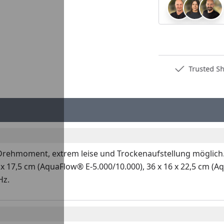
Deutschlands bester Händler
Trusted S
Drehmoment, extrem leise und Trockenaufstellung möglich
x 17,5 cm (AquaFlow® E-5.000/10.000), 36 x 16 x 22,5 cm (A
Hz.