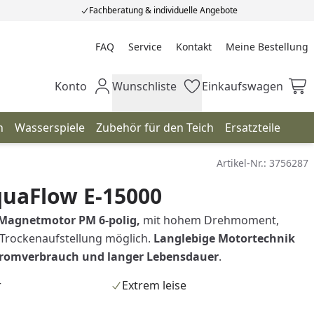
Fachberatung & individuelle Angebote
FAQ
Service
Kontakt
Meine Bestellung
Meine Bestellung
Konto
Wunschliste
Einkaufswagen
Mein Konto
Wunschliste
Einkaufswagen
n
Wasserspiele
Zubehör für den Teich
Ersatzteile
Artikel-Nr.:
3756287
uaFlow E-15000
 Magnetmotor PM 6-polig,
mit hohem Drehmoment,
 Trockenaufstellung möglich.
Langlebige Motortechnik
tromverbrauch und langer Lebensdauer
.
r
Extrem leise