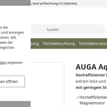
Kauf auf Rechnung (10 Zahlarten)
m die
Suche
e und Anzeigen
ieren. Mit
owie der
lege & Teichreinigung
Teichbeleuchtung
Teichdekoratio
mögliches
Flow E-15000
ngen
anpassen
AUGA Aq
Hocheffizienter
extrem leise und
gen öffnen
mit geringem S
Hocheffiziente
Magnetmotor