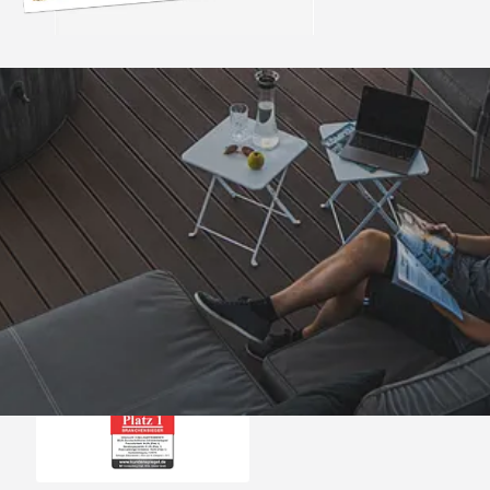
Trusted Shops
„Schnelle Lieferung 
Qualität 
4,81
/ 5
08.08.202
25.982 Bewertungen
Auszeichnungen