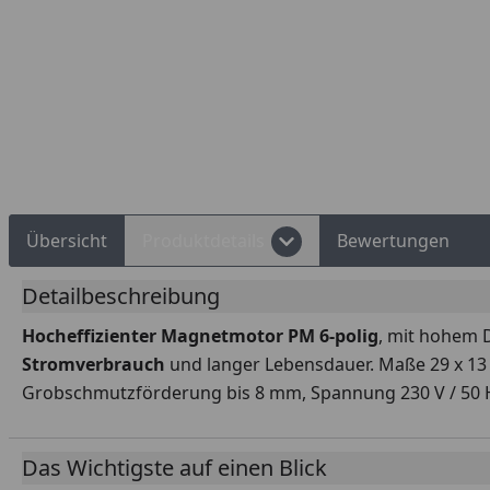
Rechnungskauf
Montageservice
Übersicht
Produktdetails
Bewertungen
Detailbeschreibung
Hocheffizienter Magnetmotor PM 6-polig
, mit hohem 
Stromverbrauch
und langer Lebensdauer. Maße 29 x 13 
Grobschmutzförderung bis 8 mm, Spannung 230 V / 50 
Das Wichtigste auf einen Blick