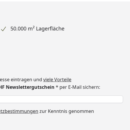
50.000 m² Lagerfläche
dresse eintragen und
viele Vorteile
CHF Newslettergutschein
* per E-Mail sichern:
h
utzbestimmungen
zur Kenntnis genommen