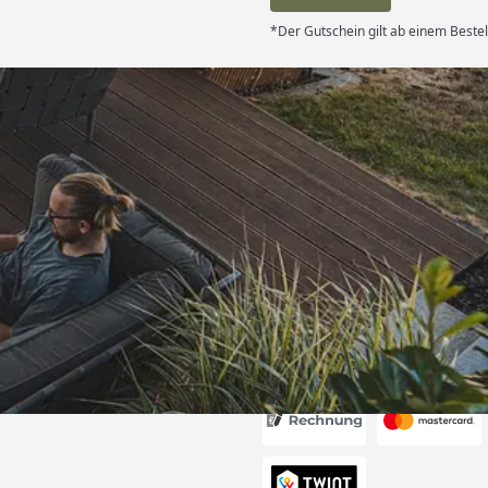
*Der Gutschein gilt ab einem Beste
Versand
und sehr gute
“
6
Akzeptierte Zahlungsa