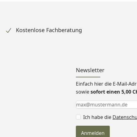
Kostenlose Fachberatung
Newsletter
Einfach hier die E-Mail-A
sowie
sofort einen 5,00 
Keine Eingabe erforderlic
Eingabe erforderlich
E-Mail *
Ich habe die
Datensch
Anmelden