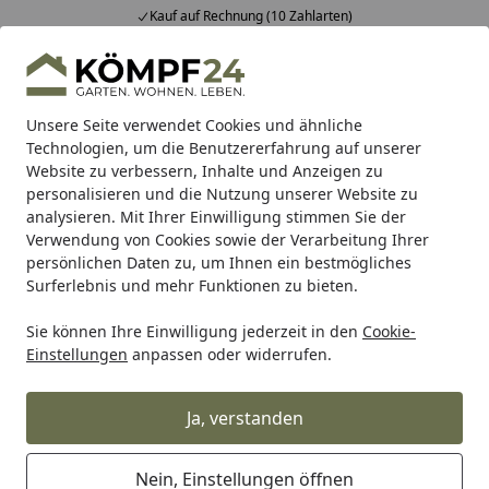
Kauf auf Rechnung (10 Zahlarten)
Alle Produkte
Mein Konto
Wunschl
Eink
Hotline
4,81
/ 5
Suchen
Unsere Seite verwendet Cookies und ähnliche
Technologien, um die Benutzererfahrung auf unserer
Website zu verbessern, Inhalte und Anzeigen zu
Teich
Teichpumpe
Bachlaufpumpen & Wasserfallpump
Startseite
personalisieren und die Nutzung unserer Website zu
Oase Teichpumpe AquaMax Eco
analysieren. Mit Ihrer Einwilligung stimmen Sie der
Verwendung von Cookies sowie der Verarbeitung Ihrer
Premium 5000
persönlichen Daten zu, um Ihnen ein bestmögliches
Surferlebnis und mehr Funktionen zu bieten.
Sie können Ihre Einwilligung jederzeit in den
Cookie-
Einstellungen
anpassen oder widerrufen.
Ja, verstanden
Nein, Einstellungen öffnen