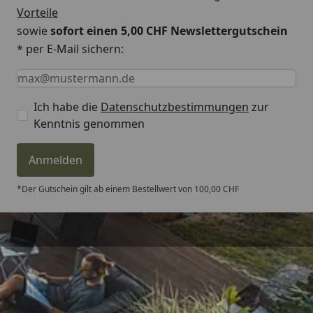
Vorteile
sowie
sofort einen 5,00 CHF Newslettergutschein
* per E-Mail sichern:
Keine Eingabe erforderlich
Eingabe erforderlich
E-Mail *
Ich habe die
Datenschutzbestimmungen
zur
Kenntnis genommen
Anmelden
*Der Gutschein gilt ab einem Bestellwert von 100,00 CHF
Trusted Shops
4,81
/ 5