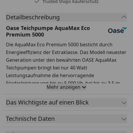
Trusted Shops Käuferschutz
Detailbeschreibung
Oase Teichpumpe AquaMax Eco
Premium 5000
Die AquaMax Eco Premium 5000 besticht durch
Energieeffizienz der Extraklasse. Das Modell neuester
Generation unter den bewährten OASE AquaMax
Teichpumpen bringt bei nur 40 Watt
Leistungsaufnahme die hervorragende
Förderleistung von bis zu 5.000 l/h, bei bis zu 3,5 m
Mehr anzeigen
Wassersäule. Gegenüber ihrem Vorgängermodell ist
diese Pumpe sparsamer, leiser und hat einen noch
Das Wichtigste auf einen Blick
einmal verbesserten Wirkungsgrad. Ihre Seasonal
Flow Control sorgt, wo gewünscht, für saisonal
Technische Daten
temperaturgesteuerte Filter-Durchflussmengen. Sie
hat eine OASE Control-Schnittstelle zur digitalen