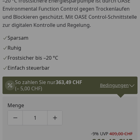
–20 °C frostsichere Energiesparpumpe ist durch OASE
Environmental Function Control gegen Trockenlaufen
und Blockieren geschützt. Mit OASE Control-Schnittstelle
zur digitalen Kontrolle und Regelung.
Sparsam
Ruhig
Frostsicher bis –20 °C
Einfach steuerbar
So zahlen Sie nur
363,49 CHF
Bedingungen
(– 5,00 CHF)
Menge
Produktmenge um eins verringern
Produktmenge manuell eingeben
Produktmenge um eins erhöhen
-9%
UVP
409,00 CHF