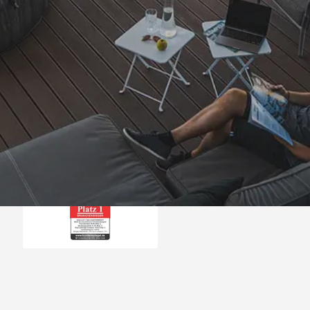
Trusted Shops
„- Retouren Bearbe
umgehend erl
4,81
/ 5
04.08.202
25.957 Bewertungen
Auszeichnungen