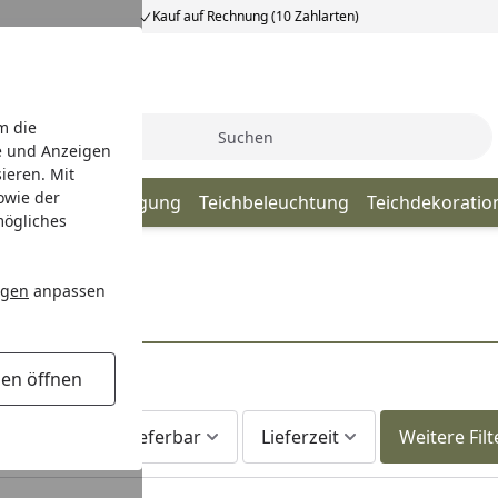
Kauf auf Rechnung (10 Zahlarten)
m die
Suche
e und Anzeigen
ieren. Mit
owie der
lege & Teichreinigung
Teichbeleuchtung
Teichdekoratio
mögliches
ngen
anpassen
mpe
gen öffnen
er
Sofort lieferbar
Lieferzeit
Weitere Filt