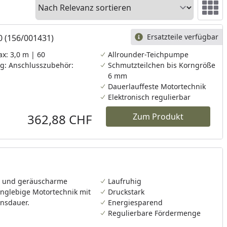
Sortieren
Ansicht
Ersatzteile verfügbar
 (156/001431)
x: 3,0 m | 60
Allrounder-Teichpumpe
g: Anschlusszubehör:
Schmutzteilchen bis Korngröße
6 mm
Dauerlauffeste Motortechnik
Elektronisch regulierbar
362,88 CHF
Zum Produkt
Aktueller Preis
te und geräuscharme
Laufruhig
anglebige Motortechnik mit
Druckstark
ensdauer.
Energiesparend
Regulierbare Fördermenge