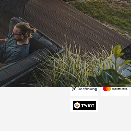
Versand
itung wurde
edigt“
6
Akzeptierte Zahlungsa