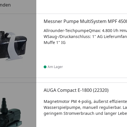
unden
Messner Pumpe MultiSystem MPF 4500
Allrounder-TeichpumpeQmax: 4.800 l/h Hma
WSaug-/Druckanschluss: 1" AG Lieferumfan
Muffe 1" IG
Am Lager
Produkt am Lager
AUGA Compact E-1800 (22320)
Magnetmotor PM 4-polig, äußerst effizien
Wasserspielpumpe, manuell regulierbar. L
geringem Stromverbrauch und langer Leb