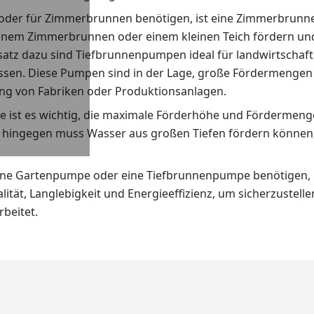
n oder für Zimmerbrunnen benötigen, ist eine Zimmerbru
nem Zimmerbrunnen oder einem kleinen Teich fördern und 
tz dazu sind Tiefbrunnenpumpen ideal für landwirtschaftl
n. Diese Pumpen sind in der Lage, große Fördermengen au
ung von Fabriken oder Produktionsanlagen.
ist es wichtig, die maximale Förderhöhe und Fördermenge 
e hingegen muss Wasser aus großen Tiefen fördern können
 Gartenpumpe oder eine Tiefbrunnenpumpe benötigen, ist 
ität, Langlebigkeit und Energieeffizienz, um sicherzustell
rbeitet.