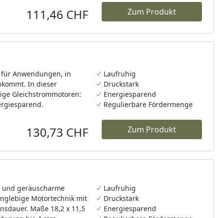
111,46 CHF
Zum Produkt
Aktueller Preis
für Anwendungen, in
Laufruhig
nkommt. In dieser
Druckstark
lige Gleichstrommotoren:
Energiesparend
ergiesparend.
Regulierbare Fördermenge
130,73 CHF
Zum Produkt
Aktueller Preis
te und geräuscharme
Laufruhig
anglebige Motortechnik mit
Druckstark
sdauer. Maße 18,2 x 11,5
Energiesparend