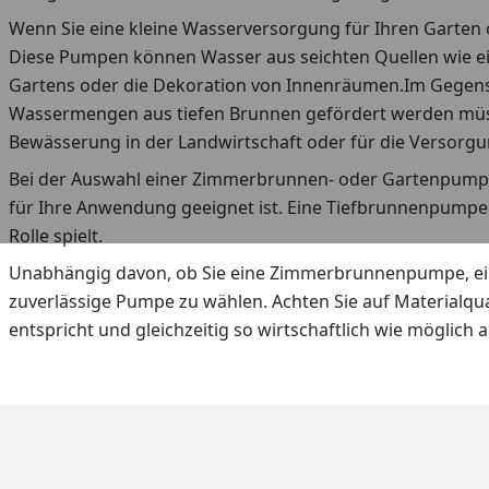
Wenn Sie eine kleine Wasserversorgung für Ihren Garte
Diese Pumpen können Wasser aus seichten Quellen wie ei
Gartens oder die Dekoration von Innenräumen.Im Gegensa
Wassermengen aus tiefen Brunnen gefördert werden müsse
Bewässerung in der Landwirtschaft oder für die Versorg
Bei der Auswahl einer Zimmerbrunnen- oder Gartenpumpe 
für Ihre Anwendung geeignet ist. Eine Tiefbrunnenpump
Rolle spielt.
Unabhängig davon, ob Sie eine Zimmerbrunnenpumpe, eine
zuverlässige Pumpe zu wählen. Achten Sie auf Materialqual
entspricht und gleichzeitig so wirtschaftlich wie möglich a