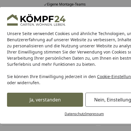
Eigene Montage-Teams
Hotline
0 71 588 01 81
4,81
/ 5
Mo-Fr. 8-16 Uhr
25.957 Bewertungen
Unsere Seite verwendet Cookies und ähnliche Technologien, u
Alle Produkte
Highlights
Tipps & Tricks
Alle Produkte
Benutzererfahrung auf unserer Website zu verbessern, Inhalt
zu personalisieren und die Nutzung unserer Website zu analys
Ihrer Einwilligung stimmen Sie der Verwendung von Cookies s
Teich
Teichbau
Teichfilter
Teichpumpe
Teichpf
Verarbeitung Ihrer persönlichen Daten zu, um Ihnen ein best
Surferlebnis und mehr Funktionen zu bieten.
Teich
Teichpumpe
Zimmerpumpe & Brunnenpumpe
Startseite
Sie können Ihre Einwilligung jederzeit in den
Cookie-Einstellu
Zimmerpumpe & Brunnenpu
oder widerrufen.
Ihre Artikelübersicht
Ja, verstanden
Nein, Einstellun
Datenschutz
Impressum
Preisspanne
Ersatzteile verfügbar
Am Lag