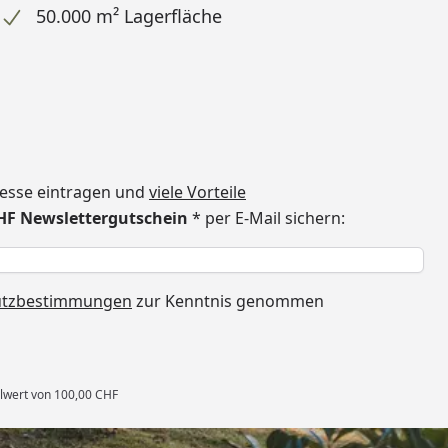
50.000 m² Lagerfläche
dresse eintragen und
viele Vorteile
CHF Newslettergutschein
* per E-Mail sichern:
h
utzbestimmungen
zur Kenntnis genommen
llwert von 100,00 CHF