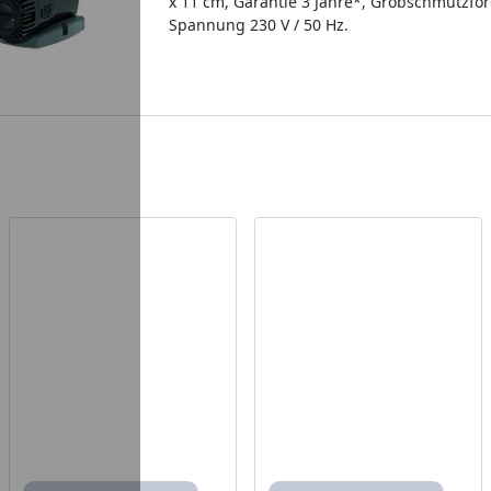
x 11 cm, Garantie 3 Jahre*, Grobschmutzfö
Spannung 230 V / 50 Hz.