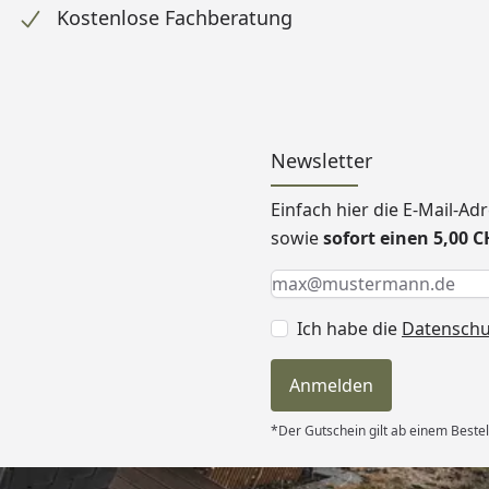
Kostenlose Fachberatung
Newsletter
Einfach hier die E-Mail-A
sowie
sofort einen 5,00 
Keine Eingabe erforderlic
Eingabe erforderlich
E-Mail *
Ich habe die
Datensch
Anmelden
*Der Gutschein gilt ab einem Beste