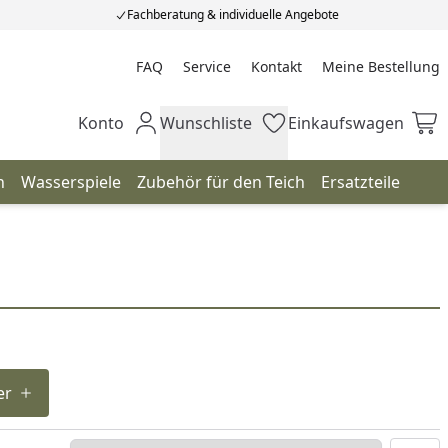
Fachberatung & individuelle Angebote
FAQ
Service
Kontakt
Meine Bestellung
Meine Bestellung
Konto
Wunschliste
Einkaufswagen
Mein Konto
Wunschliste
Einkaufswagen
n
Wasserspiele
Zubehör für den Teich
Ersatzteile
er