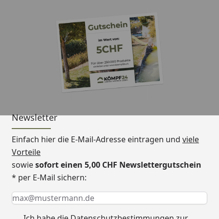
Newsletter
Einfach hier die E-Mail-Adresse eintragen und
viele
Vorteile
sowie
sofort einen 5,00 CHF Newslettergutschein
* per E-Mail sichern:
Keine Eingabe erforderlich
Eingabe erforderlich
E-Mail *
Ich habe die
Datenschutzbestimmungen
zur