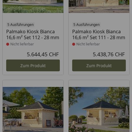
Produkt nicht lieferbar
5 Ausführungen
Produkt nicht lieferbar
5 Ausführungen
Palmako Kiosk Bianca
Palmako Kiosk Bianca
16,6 m² Set 112 - 28 mm
16,6 m² Set 111 - 28 mm
Nicht lieferbar
Nicht lieferbar
5.644,45 CHF
5.438,76 CHF
Aktueller Preis
Akt
Zum Produkt
Zum Produkt