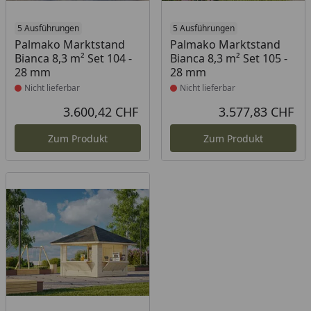
Produkt nicht lieferbar
5 Ausführungen
Produkt nicht lieferbar
5 Ausführungen
Palmako Marktstand
Palmako Marktstand
Bianca 8,3 m² Set 104 -
Bianca 8,3 m² Set 105 -
28 mm
28 mm
Nicht lieferbar
Nicht lieferbar
3.600,42 CHF
3.577,83 CHF
Aktueller Preis
Akt
Zum Produkt
Zum Produkt