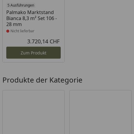
Produkt nicht lieferbar
5 Ausführungen
Palmako Marktstand
Bianca 8,3 m² Set 106 -
28 mm
Nicht lieferbar
3.720,14 CHF
Aktueller Preis
Zum Produkt
Produkte der Kategorie