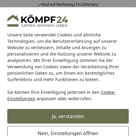
Kauf auf Rechnung (10 Zahlarten)
Alle Produkte
Mein Konto
Wunschl
Eink
Hotline
4,81
/ 5
Suchen
Unsere Seite verwendet Cookies und ähnliche
Technologien, um die Benutzererfahrung auf unserer
Website zu verbessern, Inhalte und Anzeigen zu
Gartenhaus
Gartenhäuser nach Dachform
Walmdach Ga
Startseite
personalisieren und die Nutzung unserer Website zu
Walmdach Gartenhäuser
analysieren. Mit Ihrer Einwilligung stimmen Sie der
Verwendung von Cookies sowie der Verarbeitung Ihrer
persönlichen Daten zu, um Ihnen ein bestmögliches
Ihre Artikelübersicht
Surferlebnis und mehr Funktionen zu bieten.
Sie können Ihre Einwilligung jederzeit in den
Cookie-
Kategorien
Einstellungen
anpassen oder widerrufen.
Filter / Sortierung
Ja, verstanden
11
Artikel gefunden
Nein, Einstellungen öffnen