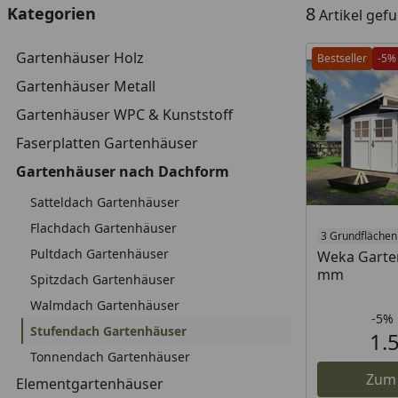
8
Kategorien
Artikel gef
Gartenhäuser Holz
Bestseller
-5%
Gartenhäuser Metall
Gartenhäuser WPC & Kunststoff
Faserplatten Gartenhäuser
Gartenhäuser nach Dachform
Satteldach Gartenhäuser
Flachdach Gartenhäuser
3 Grundflächen
Pultdach Gartenhäuser
Weka Garten
mm
Spitzdach Gartenhäuser
Walmdach Gartenhäuser
-5%
Stufendach Gartenhäuser
1.
Tonnendach Gartenhäuser
Zum
Elementgartenhäuser