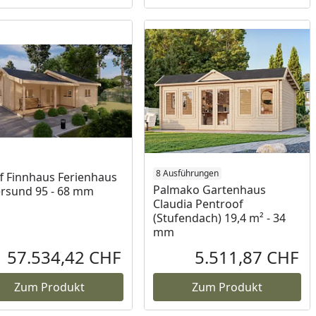
8 Ausführungen
f Finnhaus Ferienhaus
Palmako Gartenhaus
rsund 95 - 68 mm
Claudia Pentroof
(Stufendach) 19,4 m² - 34
mm
57.534,42 CHF
5.511,87 CHF
reis
Aktueller Preis
Akt
Zum Produkt
Zum Produkt