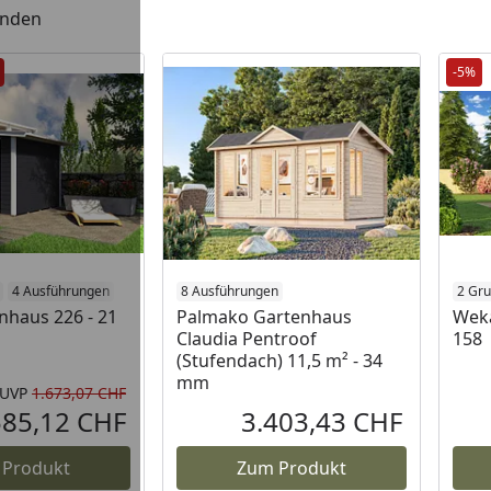
unden
-5%
4 Ausführungen
8 Ausführungen
2 Gru
haus 226 - 21
Palmako Gartenhaus
Wek
Claudia Pentroof
158
(Stufendach) 11,5 m² - 34
mm
UVP
1.673,07 CHF
Rabatt in Prozent
Ursprünglicher Preis
585,12 CHF
3.403,43 CHF
Aktueller Preis
Aktueller P
 Produkt
Zum Produkt