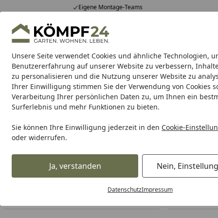
Eigene Montage-Teams
Hotline
0 71 588 01 81
4,81
/ 5
Mo-Fr. 8-16 Uhr
25.961 Bewertungen
Unsere Seite verwendet Cookies und ähnliche Technologien, u
Alle Produkte
Highlights
Tipps & Tricks
Alle Produkte
Benutzererfahrung auf unserer Website zu verbessern, Inhalt
zu personalisieren und die Nutzung unserer Website zu analys
Ihrer Einwilligung stimmen Sie der Verwendung von Cookies s
Gartenhaus
Gartenhäuser Holz
Gartenhäuser Me
Verarbeitung Ihrer persönlichen Daten zu, um Ihnen ein best
Surferlebnis und mehr Funktionen zu bieten.
Gartenhaus
Gartenhäuser nach Dachform
Stufendach G
Startseite
Sie können Ihre Einwilligung jederzeit in den
Cookie-Einstellu
Stufendach Gartenhäuser
oder widerrufen.
Ihre Artikelübersicht
Ja, verstanden
Nein, Einstellun
Datenschutz
Impressum
Preisspanne
Serviceleistungen
Angebote