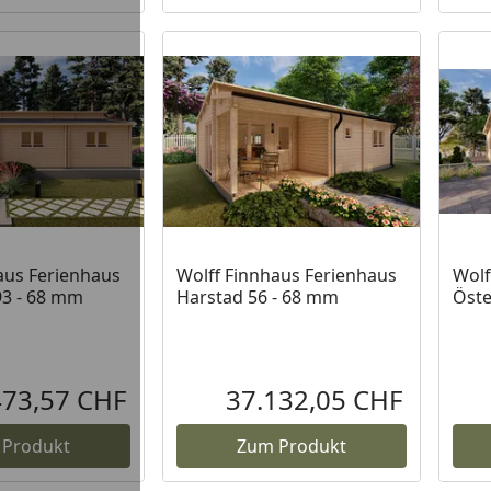
aus Ferienhaus
Wolff Finnhaus Ferienhaus
Wolf
93 - 68 mm
Harstad 56 - 68 mm
Öste
473,57 CHF
37.132,05 CHF
Aktueller Preis
Aktueller P
 Produkt
Zum Produkt