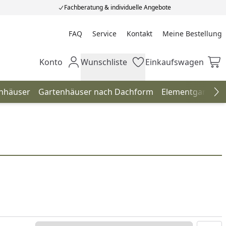
Fachberatung & individuelle Angebote
FAQ
Service
Kontakt
Meine Bestellung
Meine Bestellung
Konto
Wunschliste
Einkaufswagen
Mein Konto
Wunschliste
Einkaufswagen
enhäuser
Gartenhäuser nach Dachform
Elementgartenh
Na