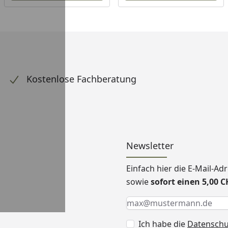
Kostenlose Fachberatung
Newsletter
Einfach hier die E-Mail-A
sowie
sofort einen 5,00 
Keine Eingabe erforderlic
Eingabe erforderlich
E-Mail *
Ich habe die
Datensch