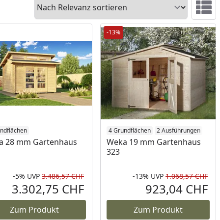
Sortieren
Ansicht 
-13%
ndflächen
4 Grundflächen
2 Ausführungen
a 28 mm Gartenhaus
Weka 19 mm Gartenhaus
323
-5%
UVP
3.486,57 CHF
-13%
UVP
1.068,57 CHF
Rabatt in Prozent
Ursprünglicher Preis
Rab
Urs
3.302,75 CHF
923,04 CHF
reis
Aktueller Preis
Akt
Zum Produkt
Zum Produkt