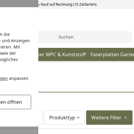
Kauf auf Rechnung (10 Zahlarten)
m die
Suche
e und Anzeigen
ieren. Mit
owie der
tall
Gartenhäuser WPC & Kunststoff
Faserplatten Gart
mögliches
artenhäuser
ngen
anpassen
gen öffnen
Lieferzeit
Produkttyp
Weitere Filter