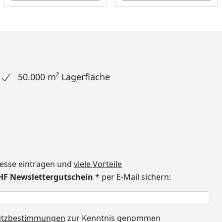
50.000 m² Lagerfläche
dresse eintragen und
viele Vorteile
CHF Newslettergutschein
* per E-Mail sichern:
h
utzbestimmungen
zur Kenntnis genommen