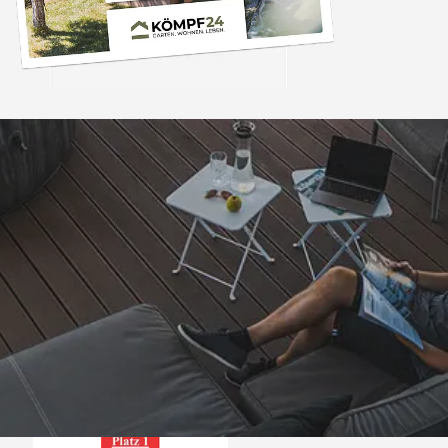
Trusted Shops
„Alles bestens, empfe
weiter.“
4,81
/ 5
07.08.202
25.961 Bewertungen
Auszeichnungen