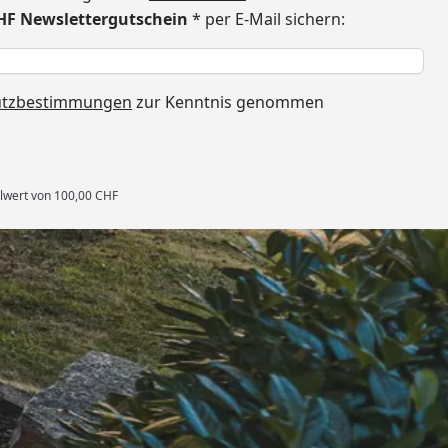
CHF Newslettergutschein
* per E-Mail sichern:
h
utzbestimmungen
zur Kenntnis genommen
llwert von 100,00 CHF