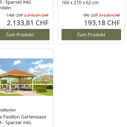
 - Sparset inkl.
160 x 210 x 62 cm
ndeln
-14%
UVP
2.510,07 CHF
-9%
UVP
213,89 CHF
Rabatt in Prozent
Ursprünglicher Preis
Rab
Urs
2.133,81 CHF
193,18 CHF
reis
Aktueller Preis
Akt
Zum Produkt
Zum Produkt
ndflächen
 Pavillon Gartenoase
 - Sparset inkl.