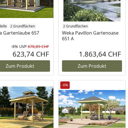
n_antriebsart
elle
2 Grundflächen
2 Größen
2 Farben
2 Modelle
2 Grundflächen
 Gartenlaube 657
Weka Pavillon Gartenoase
651 A
-8%
UVP
678,89 CHF
Rabatt in Prozent
Ursprünglicher Preis
623,74 CHF
1.863,64 CHF
reis
Aktueller Preis
Akt
Zum Produkt
Zum Produkt
-6%