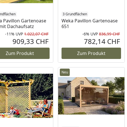
ndflächen
3 Grundflächen
 Pavillon Gartenoase
Weka Pavillon Gartenoase
mit Dachaufsatz
651
-11%
UVP
1.022,07 CHF
-6%
UVP
836,99 CHF
Rabatt in Prozent
Ursprünglicher Preis
Rab
Urs
909,33 CHF
782,14 CHF
reis
Aktueller Preis
Akt
Zum Produkt
Zum Produkt
Neu