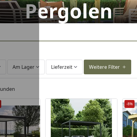
Pergolen
Am Lager
Lieferzeit
Weitere Filter
efunden
-8%