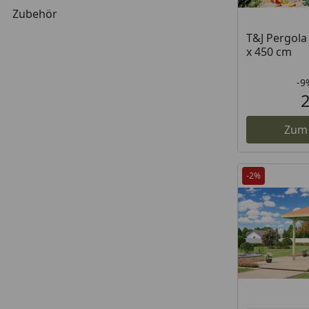
Zubehör
T&J Pergola
x 450 cm
-9
Zum
-2%