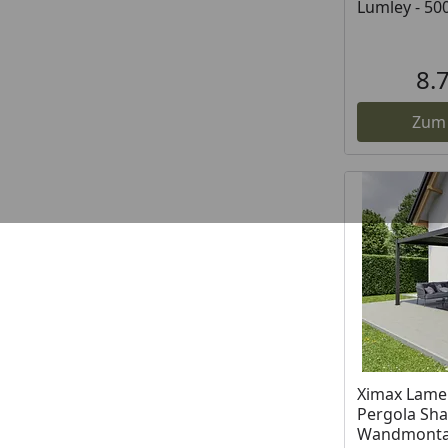
Lumley - 50
8.
Zum
Ximax Lame
Pergola Sh
Wandmont