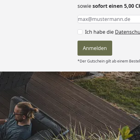
sowie
sofort einen 5,00 
Keine Eingabe erforderlic
Eingabe erforderlich
E-Mail *
Ich habe die
Datensch
Anmelden
*Der Gutschein gilt ab einem Beste
Versand
und sehr gute
“
6