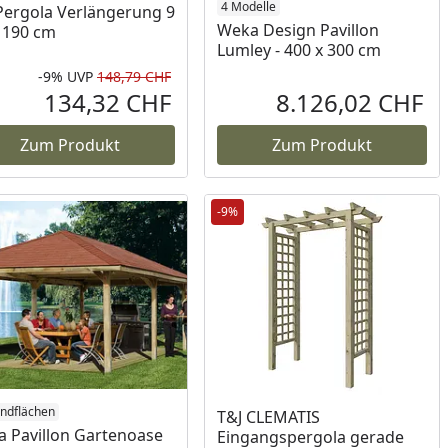
4 Modelle
Pergola Verlängerung 9
Weka Design Pavillon
x 190 cm
Lumley - 400 x 300 cm
-9%
UVP
148,79 CHF
Prozent
cher Preis
Rabatt in Prozent
Ursprünglicher Preis
134,32 CHF
8.126,02 CHF
reis
Aktueller Preis
Akt
Zum Produkt
Zum Produkt
-9%
ndflächen
T&J CLEMATIS
 Pavillon Gartenoase
Eingangspergola gerade