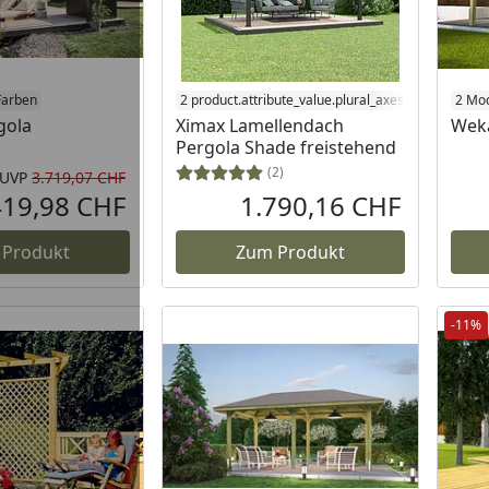
 Lager
Farben
2 product.attribute_value.plural_axes_labels.garde
2 Mod
gola
Ximax Lamellendach
Weka
Pergola Shade freistehend
(2)
UVP
3.719,07 CHF
Rabatt in Prozent
Ursprünglicher Preis
419,98 CHF
1.790,16 CHF
Aktueller Preis
Aktueller P
 Produkt
Zum Produkt
-11%