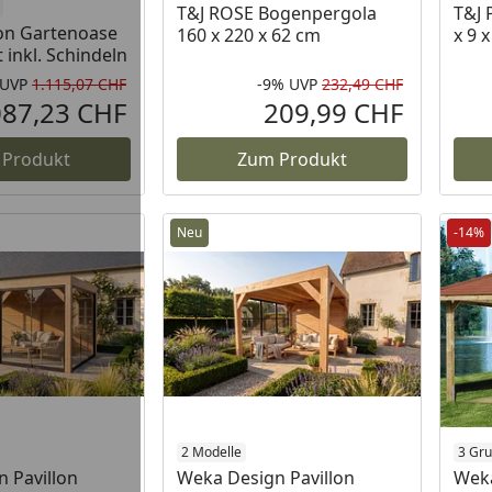
T&J ROSE Bogenpergola
T&J 
on Gartenoase
160 x 220 x 62 cm
x 9 
 inkl. Schindeln
UVP
1.115,07 CHF
-9%
UVP
232,49 CHF
Rabatt in Prozent
Ursprünglicher Preis
Rabatt in 
Ursprüngli
087,23 CHF
209,99 CHF
Aktueller Preis
Aktueller P
 Produkt
Zum Produkt
Neu
-14%
2 Modelle
3 Gru
 Pavillon
Weka Design Pavillon
Weka