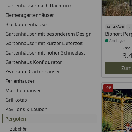
Gartenhäuser nach Dachform
Elementgartenhäuser
Blockbohlenhäuser
Produkt am
14 Größen
8 
Gartenhäuser mit besonderem Design
Biohort Per
Am Lager
Gartenhäuser mit kurzer Lieferzeit
-8%
Gartenhäuser mit hoher Schneelast
3.
Gartenhaus Konfigurator
Zum
Zweiraum Gartenhäuser
Ferienhäuser
-9%
Märchenhäuser
Grillkotas
Pavillons & Lauben
Pergolen
Zubehör