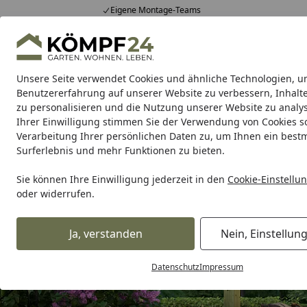
Eigene Montage-Teams
Hotline
0 71 588 01 81
4,81
/ 5
Mo-Fr. 8-16 Uhr
25.982 Bewertungen
Unsere Seite verwendet Cookies und ähnliche Technologien, u
Alle Produkte
Highlights
Tipps & Tricks
Alle Produkte
Benutzererfahrung auf unserer Website zu verbessern, Inhalt
zu personalisieren und die Nutzung unserer Website zu analys
Ihrer Einwilligung stimmen Sie der Verwendung von Cookies s
Gartenhaus
Gartenhäuser Holz
Gartenhäuser Me
Verarbeitung Ihrer persönlichen Daten zu, um Ihnen ein best
Surferlebnis und mehr Funktionen zu bieten.
Sie können Ihre Einwilligung jederzeit in den
Cookie-Einstellu
oder widerrufen.
Ja, verstanden
Nein, Einstellun
Datenschutz
Impressum