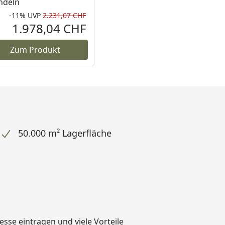
ndeln
-11%
UVP
2.231,07 CHF
Prozent
cher Preis
Rabatt in Prozent
Ursprünglicher Preis
1.978,04 CHF
reis
Aktueller Preis
Zum Produkt
50.000 m² Lagerfläche
dresse eintragen und
viele Vorteile