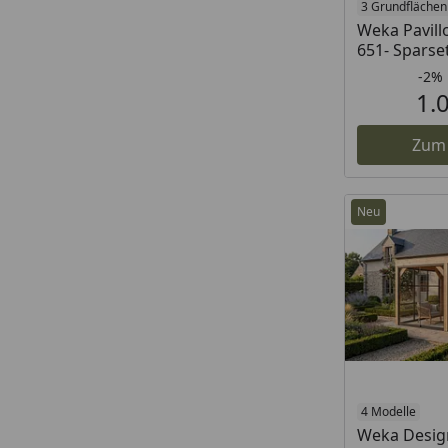
3 Grundflächen
Weka Pavill
651- Sparset
-2%
1.
Zum
Neu
4 Modelle
Weka Design