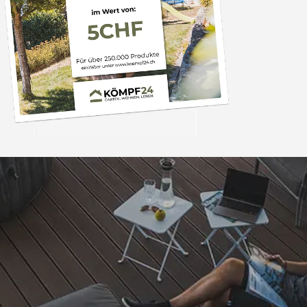
Trusted Shops
„Schnelle Lieferung 
Qualität 
4,81
/ 5
08.08.202
25.982 Bewertungen