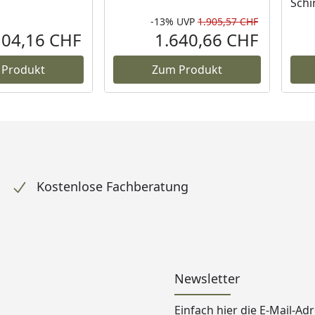
Schi
-13%
UVP
1.905,57 CHF
Rabatt in 
Ursprüngli
104,16 CHF
1.640,66 CHF
Aktueller Preis
Aktueller P
 Produkt
Zum Produkt
Kostenlose Fachberatung
Newsletter
Einfach hier die E-Mail-A