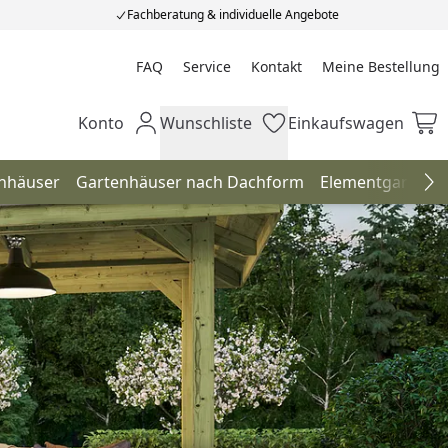
Fachberatung & individuelle Angebote
FAQ
Service
Kontakt
Meine Bestellung
Meine Bestellung
Konto
Wunschliste
Einkaufswagen
Mein Konto
Wunschliste
Einkaufswagen
enhäuser
Gartenhäuser nach Dachform
Elementgartenh
Na