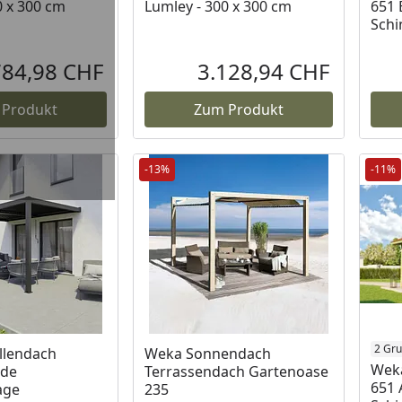
0 x 300 cm
Lumley - 300 x 300 cm
651 B
Schi
784,98 CHF
3.128,94 CHF
Aktueller Preis
Aktueller P
 Produkt
Zum Produkt
-13%
-11%
2 Gru
llendach
Weka Sonnendach
Weka
ade
Terrassendach Gartenoase
651 A
age
235