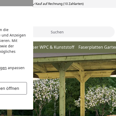
Kauf auf Rechnung (10 Zahlarten)
m die
Suche
e und Anzeigen
ieren. Mit
owie der
tall
Gartenhäuser WPC & Kunststoff
Faserplatten Gart
mögliches
ngen
anpassen
gen öffnen