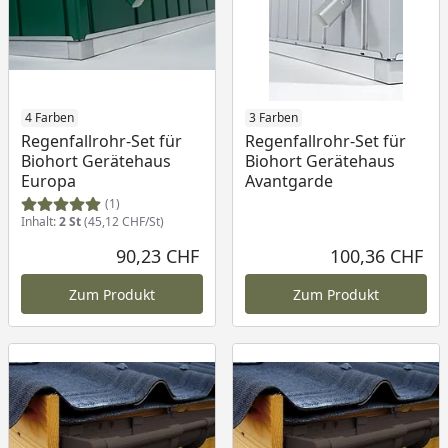
4 Farben
3 Farben
Regenfallrohr-Set für
Regenfallrohr-Set für
Biohort Gerätehaus
Biohort Gerätehaus
Europa
Avantgarde
(1)
Inhalt:
2 St
(45,12 CHF/St)
90,23 CHF
100,36 CHF
Aktueller Preis
Akt
Zum Produkt
Zum Produkt