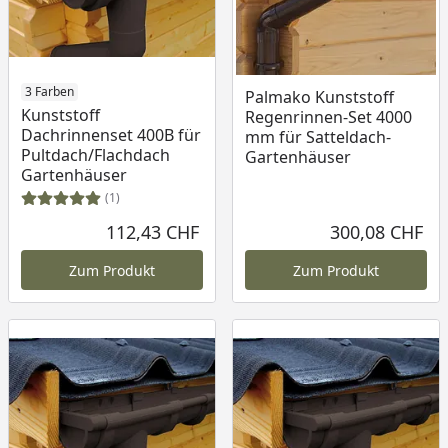
3 Farben
Palmako Kunststoff
Kunststoff
Regenrinnen-Set 4000
Dachrinnenset 400B für
mm für Satteldach-
Pultdach/Flachdach
Gartenhäuser
Gartenhäuser
(1)
112,43 CHF
300,08 CHF
Aktueller Preis
Akt
Zum Produkt
Zum Produkt