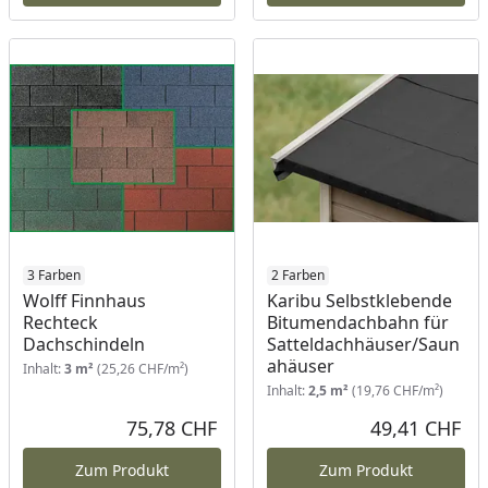
3 Farben
2 Farben
Wolff Finnhaus
Karibu Selbstklebende
Rechteck
Bitumendachbahn für
Dachschindeln
Satteldachhäuser/Saun
ahäuser
Inhalt:
3 m²
(25,26 CHF/m²)
Inhalt:
2,5 m²
(19,76 CHF/m²)
75,78 CHF
49,41 CHF
Aktueller Preis
Akt
Zum Produkt
Zum Produkt