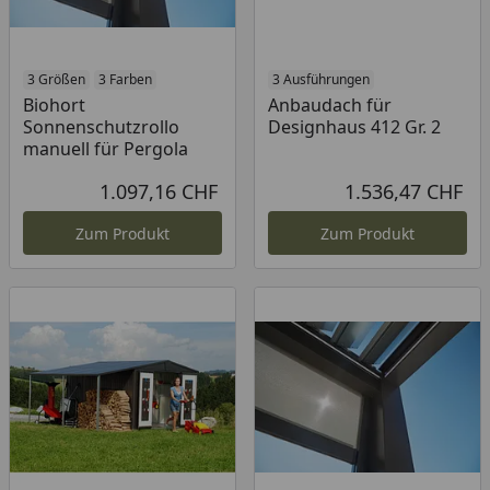
3 Größen
3 Farben
3 Ausführungen
Biohort
Anbaudach für
Sonnenschutzrollo
Designhaus 412 Gr. 2
manuell für Pergola
1.097,16 CHF
1.536,47 CHF
Aktueller Preis
Akt
Zum Produkt
Zum Produkt