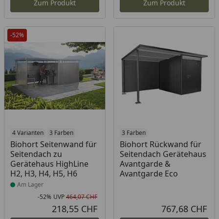
Zum Produkt
Zum Produkt
-52%
Produkt am Lager
4 Varianten
3 Farben
3 Farben
Biohort Seitenwand für
Biohort Rückwand für
Seitendach zu
Seitendach Gerätehaus
Gerätehaus HighLine
Avantgarde &
H2, H3, H4, H5, H6
Avantgarde Eco
Am Lager
-52%
UVP
464,07 CHF
Rabatt in Prozent
Ursprünglicher Preis
218,55 CHF
767,68 CHF
Aktueller Preis
Akt