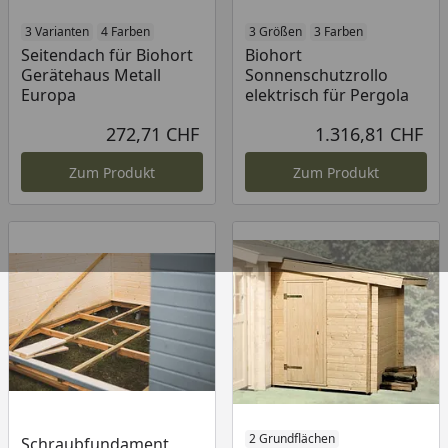
3 Varianten
4 Farben
3 Größen
3 Farben
Seitendach für Biohort
Biohort
Gerätehaus Metall
Sonnenschutzrollo
Europa
elektrisch für Pergola
272,71 CHF
1.316,81 CHF
Aktueller Preis
Akt
Zum Produkt
Zum Produkt
2 Grundflächen
Schraubfundament