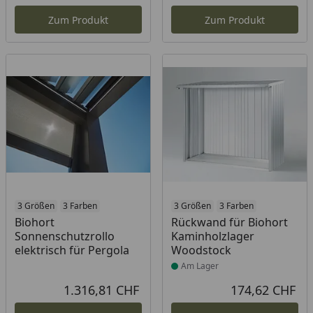
Aktueller Preis
Akt
Zum Produkt
Zum Produkt
3 Größen
3 Farben
Produkt am Lager
3 Größen
3 Farben
Biohort
Rückwand für Biohort
Sonnenschutzrollo
Kaminholzlager
elektrisch für Pergola
Woodstock
Am Lager
1.316,81 CHF
174,62 CHF
Aktueller Preis
Akt