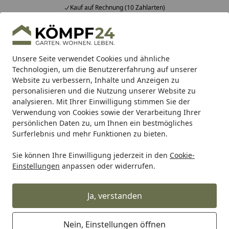
ten)
Fachberatung & individuelle 
Alle Produkte
Mein Konto
Wunschl
Eink
Hotline
4,81
/ 5
Suchen
Unsere Seite verwendet Cookies und ähnliche
Technologien, um die Benutzererfahrung auf unserer
Website zu verbessern, Inhalte und Anzeigen zu
Gartenhaus
Zubehör
Startseite
personalisieren und die Nutzung unserer Website zu
Zubehör für Gartenhäuser & Co.
analysieren. Mit Ihrer Einwilligung stimmen Sie der
Verwendung von Cookies sowie der Verarbeitung Ihrer
persönlichen Daten zu, um Ihnen ein bestmögliches
Wählen Sie den Zubehör-Bereich für
Surferlebnis und mehr Funktionen zu bieten.
Ihr Gartenhaus:
Sie können Ihre Einwilligung jederzeit in den
Cookie-
Einstellungen
anpassen oder widerrufen.
Ja, verstanden
Nein, Einstellungen öffnen