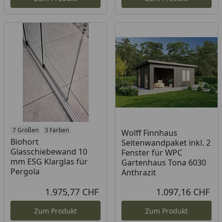
7 Größen
3 Farben
Wolff Finnhaus
Biohort
Seitenwandpaket inkl. 2
Glasschiebewand 10
Fenster für WPC
mm ESG Klarglas für
Gartenhaus Tona 6030
Pergola
Anthrazit
1.975,77 CHF
1.097,16 CHF
Aktueller Preis
Akt
Zum Produkt
Zum Produkt