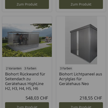
Zum Produkt
Zum Produkt
2 Varianten
3 Farben
3 Farben
Biohort Rückwand für
Biohort Lichtpaneel aus
Seitendach zu
Acrylglas für
Gerätehaus HighLine
Gerätehaus Neo
H2, H3, H4, H5, H6
548,03 CHF
218,55 CHF
Aktueller Preis
Akt
Zum Produkt
Zum Produkt