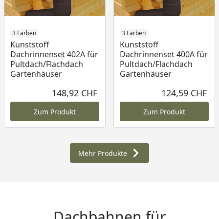
3 Farben
3 Farben
Kunststoff
Kunststoff
Dachrinnenset 402A für
Dachrinnenset 400A für
Pultdach/Flachdach
Pultdach/Flachdach
Gartenhäuser
Gartenhäuser
148,92 CHF
124,59 CHF
Aktueller Preis
Akt
Zum Produkt
Zum Produkt
Mehr Produkte
Dachbahnen für