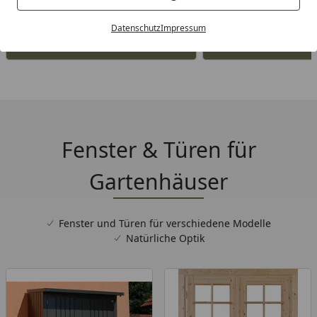
Datenschutz
Impressum
Alle Produkte der Kategorie
Fenster & Tü
Gartenhäu
Fenster & Türen für
Gartenhäuser
Fenster und Türen für verschiedene Modelle
Natürliche Optik