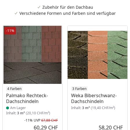
Zubehör für den Dachbau
Verschiedene Formen und Farben sind verfügbar
-11%
Produkt am Lager
4 Farben
3 Farben
Palmako Rechteck-
Weka Biberschwanz-
Dachschindeln
Dachschindeln
Am Lager
Inhalt:
3 m²
(19,40 CHF/m²)
Inhalt:
3 m²
(20,10 CHF/m²)
-11%
UVP
67,88 CHF
Rabatt in Prozent
Ursprünglicher Preis
60,29 CHF
58,20 CHF