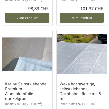
Inhalt:
5 m²
(19,77 CHF/m²)
Inhalt:
5 m²
(20,27 CHF/m²)
98,83 CHF
101,37 CHF
Aktueller Preis
Akt
Zum Produkt
Zum Produkt
Karibu Selbstklebende
Weka hochwertige,
Premium-
selbstklebende
Aluminiumfolie
Dachbahn - Rolle mit 5
dunkelgrau
m²
Inhalt:
5 m²
(18,25 CHF/m²)
Inhalt:
5 m²
(24,33 CHF/m²)