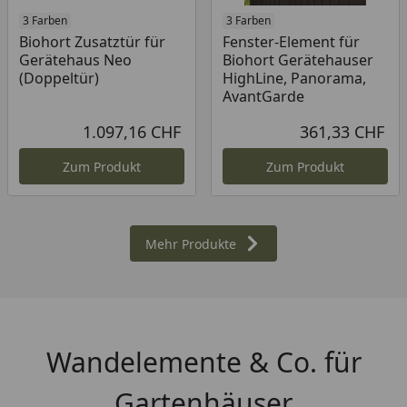
3 Farben
3 Farben
Biohort Zusatztür für
Fenster-Element für
Gerätehaus Neo
Biohort Gerätehauser
(Doppeltür)
HighLine, Panorama,
AvantGarde
1.097,16 CHF
361,33 CHF
Aktueller Preis
Akt
Zum Produkt
Zum Produkt
Mehr Produkte
Wandelemente & Co. für
Gartenhäuser