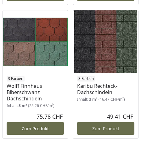
3 Farben
3 Farben
Wolff Finnhaus
Karibu Rechteck-
Biberschwanz
Dachschindeln
Dachschindeln
Inhalt:
3 m²
(16,47 CHF/m²)
Inhalt:
3 m²
(25,26 CHF/m²)
75,78 CHF
49,41 CHF
Aktueller Preis
Akt
Zum Produkt
Zum Produkt