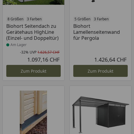
Produkt am Lager
8 Größen
3 Farben
5 Größen
3 Farben
Biohort Seitendach zu
Biohort
Gerätehaus HighLine
Lamellenseitenwand
(Einzel- und Doppeltür)
für Pergola
Am Lager
-32%
UVP
1.626,57 CHF
Rabatt in Prozent
Ursprünglicher Preis
1.097,16 CHF
1.426,64 CHF
Aktueller Preis
Akt
Zum Produkt
Zum Produkt