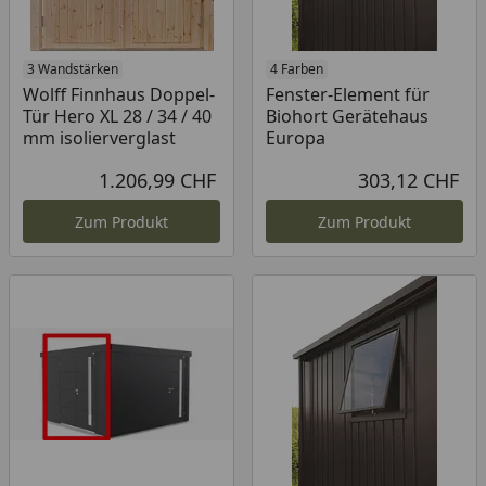
3 Wandstärken
4 Farben
Wolff Finnhaus Doppel-
Fenster-Element für
Tür Hero XL 28 / 34 / 40
Biohort Gerätehaus
mm isolierverglast
Europa
1.206,99 CHF
303,12 CHF
Aktueller Preis
Akt
Zum Produkt
Zum Produkt