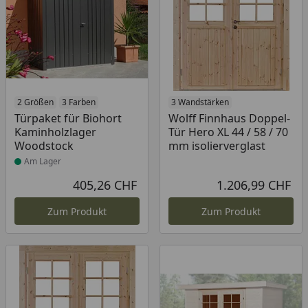
Produkt am Lager
2 Größen
3 Farben
3 Wandstärken
Türpaket für Biohort
Wolff Finnhaus Doppel-
Kaminholzlager
Tür Hero XL 44 / 58 / 70
Woodstock
mm isolierverglast
Am Lager
405,26 CHF
1.206,99 CHF
Aktueller Preis
Akt
Zum Produkt
Zum Produkt