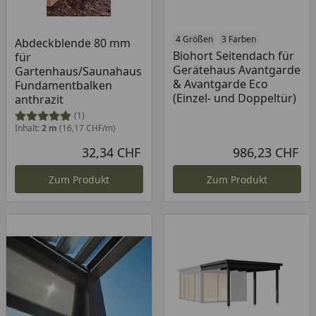
4 Größen
3 Farben
Abdeckblende 80 mm
Biohort Seitendach für
für
Gerätehaus Avantgarde
Gartenhaus/Saunahaus
& Avantgarde Eco
Fundamentbalken
(Einzel- und Doppeltür)
anthrazit
(1)
Inhalt:
2 m
(16,17 CHF/m)
32,34 CHF
986,23 CHF
Aktueller Preis
Akt
Zum Produkt
Zum Produkt