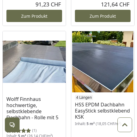
91,23 CHF
121,64 CHF
Aktueller Preis
Akt
Zum Produkt
Zum Produkt
4 Längen
Wolff Finnhaus
HSS EPDM Dachbahn
hochwertige,
EasyStick selbstklebend
selbstklebende
KSK
Dachbahn - Rolle mit 5
m²
Inhalt:
5 m²
(18,05 CHF/m²)
Kontakt öffnen
Zum 
(1)
Inhalt:
5 m²
(26,14 CHF/m²)