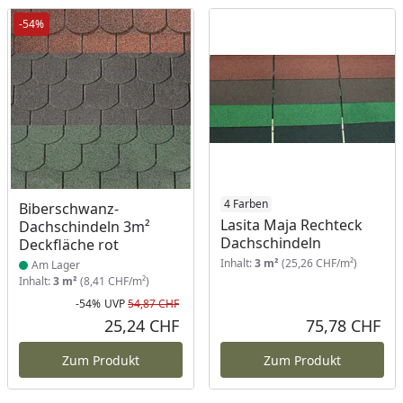
-54%
Produkt am Lager
4 Farben
Biberschwanz-
Lasita Maja Rechteck
Dachschindeln 3m²
Dachschindeln
Deckfläche rot
Inhalt:
3 m²
(25,26 CHF/m²)
Am Lager
Inhalt:
3 m²
(8,41 CHF/m²)
-54%
UVP
54,87 CHF
Rabatt in Prozent
Ursprünglicher Preis
25,24 CHF
75,78 CHF
Aktueller Preis
Akt
Zum Produkt
Zum Produkt