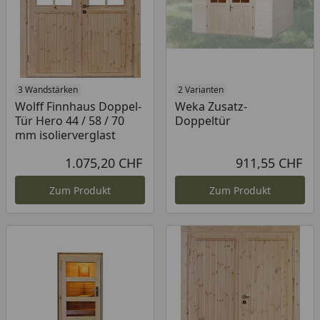
3 Wandstärken
2 Varianten
Wolff Finnhaus Doppel-
Weka Zusatz-
Tür Hero 44 / 58 / 70
Doppeltür
mm isolierverglast
1.075,20 CHF
911,55 CHF
Aktueller Preis
Akt
Zum Produkt
Zum Produkt