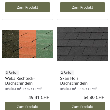
Aktueller Preis
Akt
Zum Produkt
Zum Produkt
3 Farben
2 Farben
Weka Rechteck-
Skan Holz
Dachschindeln
Dachschindeln
Inhalt:
3 m²
(16,47 CHF/m²)
Inhalt:
2 m²
(32,40 CHF/m²)
49,41 CHF
64,80 CHF
Aktueller Preis
Akt
Zum Produkt
Zum Produkt