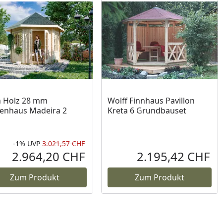
 Holz 28 mm
Wolff Finnhaus Pavillon
enhaus Madeira 2
Kreta 6 Grundbauset
-1%
UVP
3.021,57 CHF
Prozent
cher Preis
Rabatt in Prozent
Ursprünglicher Preis
2.964,20 CHF
2.195,42 CHF
reis
Aktueller Preis
Akt
Zum Produkt
Zum Produkt