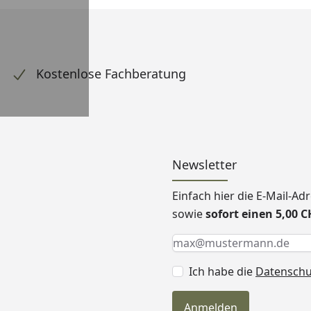
Kostenlose Fachberatung
Newsletter
Einfach hier die E-Mail-A
sowie
sofort einen 5,00 
Keine Eingabe erforderlic
Eingabe erforderlich
E-Mail *
Ich habe die
Datensch
Anmelden