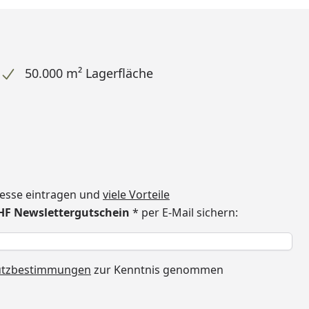
50.000 m² Lagerfläche
dresse eintragen und
viele Vorteile
CHF Newslettergutschein
* per E-Mail sichern:
h
utzbestimmungen
zur Kenntnis genommen