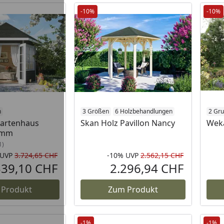
-10%
-10%
n
3 Größen
6 Holzbehandlungen
2 Gru
Gartenhaus
Skan Holz Pavillon Nancy
Weka
8 mm
1)
UVP
3.724,65 CHF
-10%
UVP
2.562,15 CHF
Rabatt in Prozent
Ursprünglicher Preis
Rabatt in 
Ursprüngli
339,10 CHF
2.296,94 CHF
Aktueller Preis
Aktueller P
 Produkt
Zum Produkt
-1%
-1%