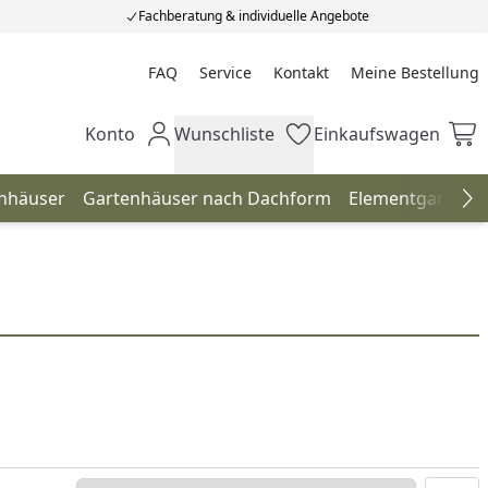
Fachberatung & individuelle Angebote
FAQ
Service
Kontakt
Meine Bestellung
Meine Bestellung
Konto
Wunschliste
Einkaufswagen
Mein Konto
Wunschliste
Einkaufswagen
enhäuser
Gartenhäuser nach Dachform
Elementgartenh
Na