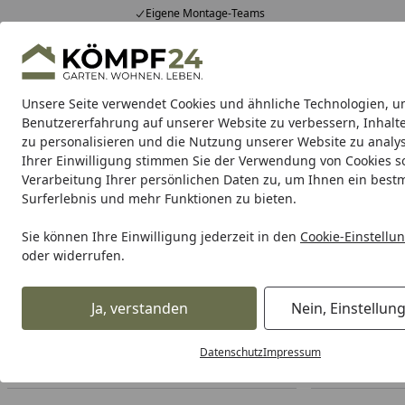
Eigene Montage-Teams
Hotline
0 71 588 01 81
4,81
/ 5
Mo-Fr. 8-16 Uhr
25.961 Bewertungen
Unsere Seite verwendet Cookies und ähnliche Technologien, u
Alle Produkte
Highlights
Tipps & Tricks
Alle Produkte
Benutzererfahrung auf unserer Website zu verbessern, Inhalt
zu personalisieren und die Nutzung unserer Website zu analys
Ihrer Einwilligung stimmen Sie der Verwendung von Cookies s
Gartenhaus
Gartenhäuser Holz
Gartenhäuser Me
Verarbeitung Ihrer persönlichen Daten zu, um Ihnen ein best
Surferlebnis und mehr Funktionen zu bieten.
Gartenhaus
Pavillons & Lauben
Sechseck Pavillons
Startseite
Sie können Ihre Einwilligung jederzeit in den
Cookie-Einstellu
Sechseck Pavillons
oder widerrufen.
Ihre Artikelübersicht
Ja, verstanden
Nein, Einstellun
Datenschutz
Impressum
Preisspanne
Serviceleistungen
Angebote