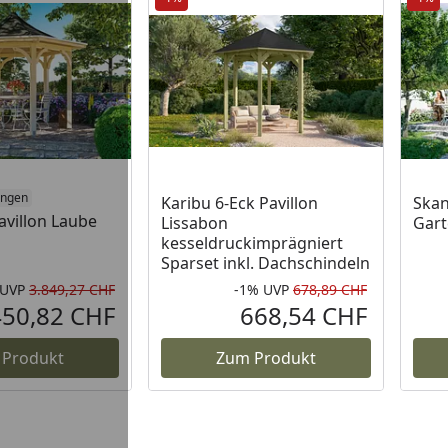
ungen
Karibu 6-Eck Pavillon
Skan
avillon Laube
Lissabon
Gart
kesseldruckimprägniert
Sparset inkl. Dachschindeln
UVP
3.849,27 CHF
-1%
UVP
678,89 CHF
Rabatt in Prozent
Ursprünglicher Preis
Rabatt in 
Ursprüngli
450,82 CHF
668,54 CHF
Aktueller Preis
Aktueller P
 Produkt
Zum Produkt