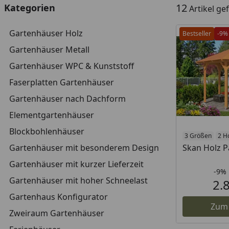
12
Kategorien
Artikel g
Gartenhäuser Holz
Bestseller
-9%
Gartenhäuser Metall
Gartenhäuser WPC & Kunststoff
Faserplatten Gartenhäuser
Gartenhäuser nach Dachform
Elementgartenhäuser
Blockbohlenhäuser
3 Größen
2 H
Gartenhäuser mit besonderem Design
Skan Holz P
Gartenhäuser mit kurzer Lieferzeit
-9%
Gartenhäuser mit hoher Schneelast
2.
Gartenhaus Konfigurator
Zum
Zweiraum Gartenhäuser