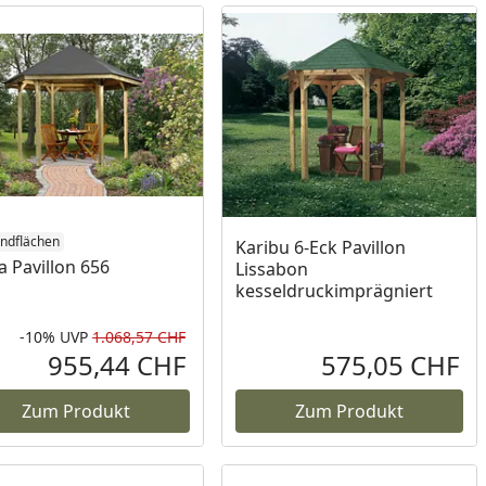
ndflächen
Karibu 6-Eck Pavillon
 Pavillon 656
Lissabon
kesseldruckimprägniert
-10%
UVP
1.068,57 CHF
Prozent
cher Preis
Rabatt in Prozent
Ursprünglicher Preis
955,44 CHF
575,05 CHF
reis
Aktueller Preis
Akt
Zum Produkt
Zum Produkt