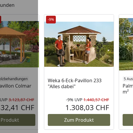
efunden
-9%
olzbehandlungen
5 Au
Weka 6-Eck-Pavillon 233
avillon Colmar
Palm
"Alles dabei"
m²
UVP
3.123,87 CHF
-9%
UVP
1.440,57 CHF
Rabatt in Prozent
Ursprünglicher Preis
Rabatt in 
Ursprüngli
832,41 CHF
1.308,03 CHF
Aktueller Preis
Aktueller P
 Produkt
Zum Produkt