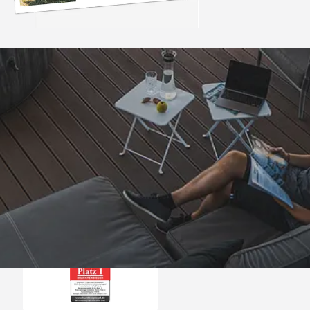
Trusted Shops
„Alles bestens, empfe
weiter.“
4,81
/ 5
07.08.202
25.961 Bewertungen
Auszeichnungen