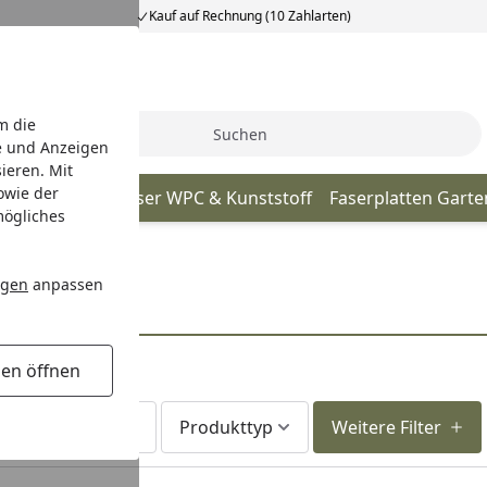
Kauf auf Rechnung (10 Zahlarten)
m die
Suche
e und Anzeigen
ieren. Mit
owie der
tall
Gartenhäuser WPC & Kunststoff
Faserplatten Gart
mögliches
ngen
anpassen
gen öffnen
Lieferzeit
Produkttyp
Weitere Filter