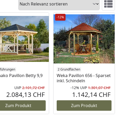
Sortieren
Ansicht 
-12%
sführungen
2 Grundflächen
ako Pavillon Betty 9,9
Weka Pavillon 656 - Sparset
inkl. Schindeln
UVP
2.101,72 CHF
-12%
UVP
1.301,07 CHF
Prozent
cher Preis
Ursprünglicher Preis
Rab
Urs
2.084,13 CHF
1.142,14 CHF
reis
Aktueller Preis
Akt
Zum Produkt
Zum Produkt