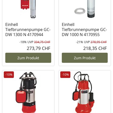
Einhell
Einhell
Tiefbrunnenpumpe GC-
Tiefbrunnenpumpe GC-
DW 1300 N 4170944
DW 1000 N 4170955
-18%
UVP
334,75 CHF
-21%
UVP
278,95 CHF
Rabatt in Prozent
Ursprünglicher Preis
Rab
Urs
273,79 CHF
218,35 CHF
Aktueller Preis
Akt
Zum Produkt
Zum Produkt
-10%
-10%