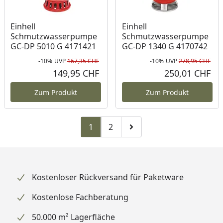
Einhell
Einhell
Schmutzwasserpumpe
Schmutzwasserpumpe
GC-DP 5010 G 4171421
GC-DP 1340 G 4170742
-10%
UVP
167,35 CHF
-10%
UVP
278,95 CHF
Rabatt in Prozent
Ursprünglicher Preis
Rab
Urs
149,95 CHF
250,01 CHF
Aktueller Preis
Akt
Zum Produkt
Zum Produkt
1
2
Zu Seite 2
Zur nächsten Seite
Kostenloser Rückversand für Paketware
Kostenlose Fachberatung
50.000 m² Lagerfläche