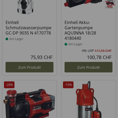
Produkt am Lager
Produkt am Lager
Einhell
Einhell Akku-
Schmutzwasserpumpe
Gartenpumpe
GC-DP 9035 N 4170778
AQUINNA 18/28
4180440
Am Lager
Am Lager
-9%
UVP
111,55 CHF
Rab
Urs
75,93 CHF
100,78 CHF
Aktueller Preis
Akt
Zum Produkt
Zum Produkt
-28%
-10%