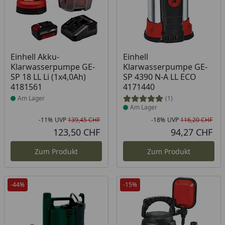
Produkt am Lager
Produkt am Lager
Einhell Akku-
Einhell
Klarwasserpumpe GE-
Klarwasserpumpe GE-
SP 18 LL Li (1x4,0Ah)
SP 4390 N-A LL ECO
4181561
4171440
Am Lager
(1)
Am Lager
-11%
UVP
139,45 CHF
-18%
UVP
116,20 CHF
Rabatt in Prozent
Ursprünglicher Preis
Rab
Urs
123,50 CHF
94,27 CHF
Aktueller Preis
Akt
Zum Produkt
Zum Produkt
-44%
-15%