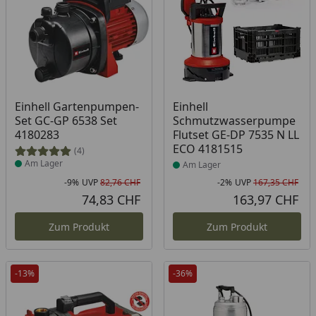
Produkt am Lager
Produkt am Lager
Einhell Gartenpumpen-
Einhell
Set GC-GP 6538 Set
Schmutzwasserpumpe
4180283
Flutset GE-DP 7535 N LL
ECO 4181515
(4)
Am Lager
Am Lager
-9%
UVP
82,76 CHF
-2%
UVP
167,35 CHF
Rabatt in Prozent
Ursprünglicher Preis
Rab
Urs
74,83 CHF
163,97 CHF
Aktueller Preis
Akt
Zum Produkt
Zum Produkt
-13%
-36%