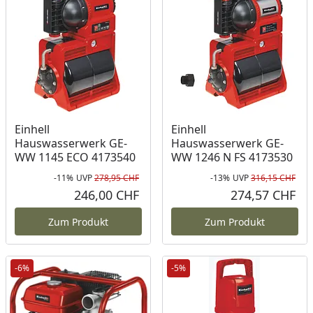
Einhell
Einhell
Hauswasserwerk GE-
Hauswasserwerk GE-
WW 1145 ECO 4173540
WW 1246 N FS 4173530
-11%
UVP
278,95 CHF
-13%
UVP
316,15 CHF
Rabatt in Prozent
Ursprünglicher Preis
Rab
Urs
246,00 CHF
274,57 CHF
Aktueller Preis
Akt
Zum Produkt
Zum Produkt
-6%
-5%