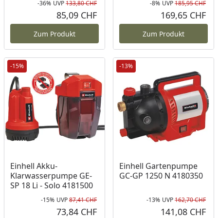
-36%
UVP
133,80 CHF
-8%
UVP
185,95 CHF
Rabatt in Prozent
Ursprünglicher Preis
Rab
Urs
85,09 CHF
169,65 CHF
Aktueller Preis
Akt
Zum Produkt
Zum Produkt
-15%
-13%
Einhell Akku-
Einhell Gartenpumpe
Klarwasserpumpe GE-
GC-GP 1250 N 4180350
SP 18 Li - Solo 4181500
-15%
UVP
87,41 CHF
-13%
UVP
162,70 CHF
Rabatt in Prozent
Ursprünglicher Preis
Rab
Urs
73,84 CHF
141,08 CHF
Aktueller Preis
Akt