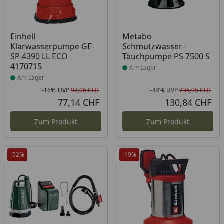
Produkt am Lager
Produkt am Lager
Einhell
Metabo
Klarwasserpumpe GE-
Schmutzwasser-
SP 4390 LL ECO
Tauchpumpe PS 7500 S
4170715
Am Lager
Am Lager
-16%
UVP
92,06 CHF
-44%
UVP
235,95 CHF
Rabatt in Prozent
Ursprünglicher Preis
Rab
Urs
77,14 CHF
130,84 CHF
Aktueller Preis
Akt
Zum Produkt
Zum Produkt
-52%
-19%