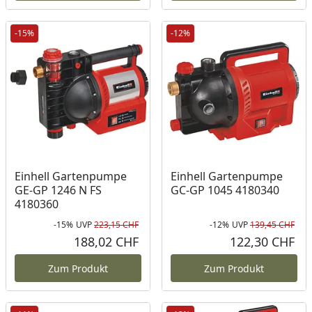
-15%
-12%
Einhell Gartenpumpe
Einhell Gartenpumpe
GE-GP 1246 N FS
GC-GP 1045 4180340
4180360
-15%
UVP
223,15 CHF
-12%
UVP
139,45 CHF
Rabatt in Prozent
Ursprünglicher Preis
Rab
Urs
188,02 CHF
122,30 CHF
Aktueller Preis
Akt
Zum Produkt
Zum Produkt