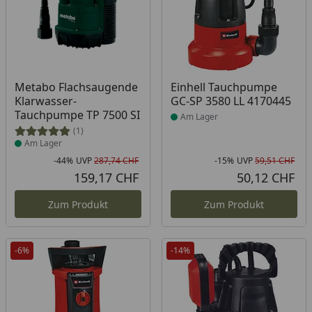
Produkt am Lager
Produkt am Lager
Metabo Flachsaugende
Einhell Tauchpumpe
Klarwasser-
GC-SP 3580 LL 4170445
Tauchpumpe TP 7500 SI
Am Lager
(1)
Am Lager
-44%
UVP
287,74 CHF
-15%
UVP
59,51 CHF
Rabatt in Prozent
Ursprünglicher Preis
Rab
Urs
159,17 CHF
50,12 CHF
Aktueller Preis
Akt
Zum Produkt
Zum Produkt
-6%
-14%