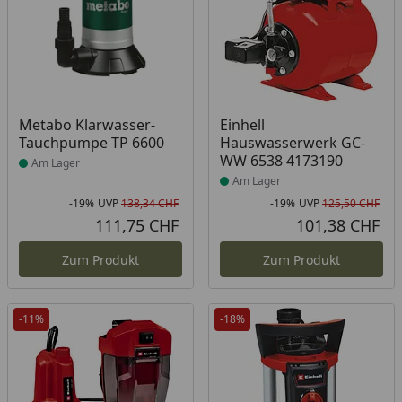
Produkt am Lager
Produkt am Lager
Metabo Klarwasser-
Einhell
Tauchpumpe TP 6600
Hauswasserwerk GC-
WW 6538 4173190
Am Lager
Am Lager
-19%
UVP
138,34 CHF
-19%
UVP
125,50 CHF
Rabatt in Prozent
Ursprünglicher Preis
Rab
Urs
111,75 CHF
101,38 CHF
Aktueller Preis
Akt
Zum Produkt
Zum Produkt
-11%
-18%