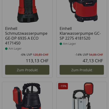
Produkt am Lager
Produkt am Lager
Einhell
Einhell
Schmutzwasserpumpe
Klarwasserpumpe GC-
GE-DP 6935 A ECO
SP 2275 4181520
4171450
Am Lager
Am Lager
-6%
UVP
120,85 CHF
-14%
UVP
54,86 CHF
Rabatt in Prozent
Ursprünglicher Preis
Rab
Urs
113,13 CHF
47,13 CHF
Aktueller Preis
Akt
Zum Produkt
Zum Produkt
-19%