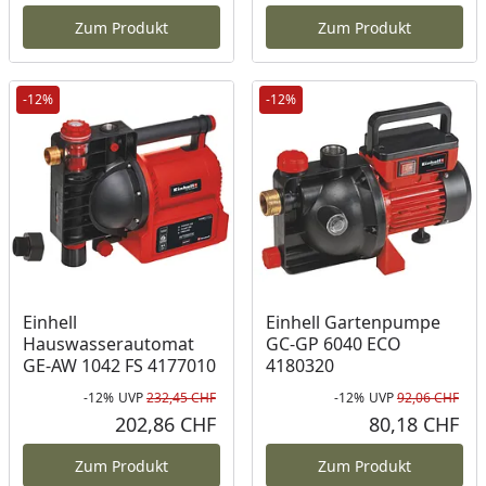
Zum Produkt
Zum Produkt
-12%
-12%
Einhell
Einhell Gartenpumpe
Hauswasserautomat
GC-GP 6040 ECO
GE-AW 1042 FS 4177010
4180320
-12%
UVP
232,45 CHF
-12%
UVP
92,06 CHF
Rabatt in Prozent
Ursprünglicher Preis
Rab
Urs
202,86 CHF
80,18 CHF
Aktueller Preis
Akt
Zum Produkt
Zum Produkt