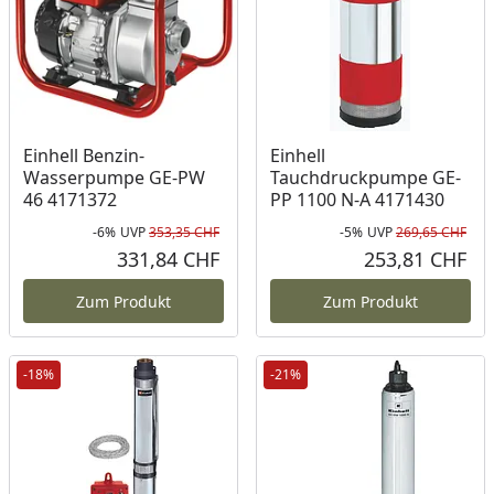
Einhell Benzin-
Einhell
Wasserpumpe GE-PW
Tauchdruckpumpe GE-
46 4171372
PP 1100 N-A 4171430
-6%
UVP
353,35 CHF
-5%
UVP
269,65 CHF
Rabatt in Prozent
Ursprünglicher Preis
Rab
Urs
331,84 CHF
253,81 CHF
Aktueller Preis
Akt
Zum Produkt
Zum Produkt
-18%
-21%