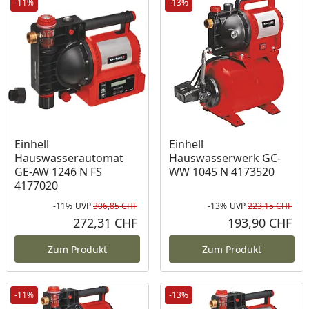
-11%
-13%
Einhell
Einhell
Hauswasserautomat
Hauswasserwerk GC-
GE-AW 1246 N FS
WW 1045 N 4173520
4177020
-11%
UVP
306,85 CHF
-13%
UVP
223,15 CHF
Rabatt in Prozent
Ursprünglicher Preis
Rab
Urs
272,31 CHF
193,90 CHF
Aktueller Preis
Akt
Zum Produkt
Zum Produkt
-11%
-13%