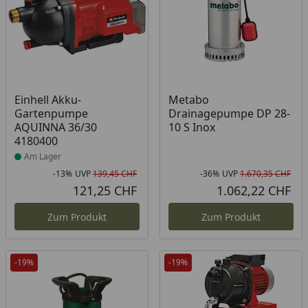
Produkt am Lager
Einhell Akku-
Metabo
Gartenpumpe
Drainagepumpe DP 28-
AQUINNA 36/30
10 S Inox
4180400
Am Lager
-13%
UVP
139,45 CHF
-36%
UVP
1.670,35 CHF
Rabatt in Prozent
Ursprünglicher Preis
Rab
Urs
121,25 CHF
1.062,22 CHF
Aktueller Preis
Akt
Zum Produkt
Zum Produkt
-19%
-19%