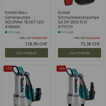
Produkt am Lager
Produkt am Lager
Einhell Akku-
Einhell
Gartenpumpe
Schmutzwasserpumpe
AQUINNA 18/30 F LED
GE-DP 3925 ECO
4180430
4170710
Am Lager
Am Lager
-18%
UVP
158,05 CHF
-18%
UVP
92,06 CHF
Rabatt in Prozent
Ursprünglicher Preis
Rab
Urs
128,96 CHF
75,38 CHF
Aktueller Preis
Akt
Zum Produkt
Zum Produkt
-27%
-28%