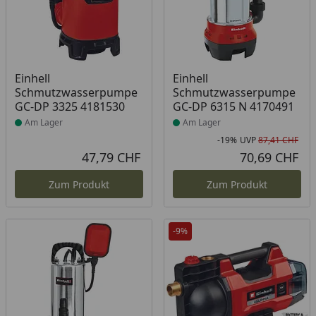
Produkt am Lager
Produkt am Lager
Einhell
Einhell
Schmutzwasserpumpe
Schmutzwasserpumpe
GC-DP 3325 4181530
GC-DP 6315 N 4170491
Am Lager
Am Lager
-19%
UVP
87,41 CHF
Rab
Urs
47,79 CHF
70,69 CHF
Aktueller Preis
Akt
Zum Produkt
Zum Produkt
-9%