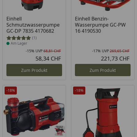
Produkt am Lager
Einhell
Einhell Benzin-
Schmutzwasserpumpe
Wasserpumpe GC-PW
GC-DP 7835 4170682
16 4190530
(1)
Am Lager
-15%
UVP
68,81 CHF
-17%
UVP
269,65 CHF
Rabatt in Prozent
Ursprünglicher Preis
Rab
Urs
58,34 CHF
221,73 CHF
Aktueller Preis
Akt
Zum Produkt
Zum Produkt
-18%
-18%