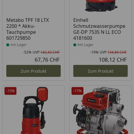
Produkt am Lager
Produkt am Lager
Metabo TPF 18 LTX
Einhell
2200 * Akku-
Schmutzwasserpumpe
Tauchpumpe
GE-DP 7535 N LL ECO
601729850
4181600
Am Lager
Am Lager
-52%
UVP
142,43 CHF
-19%
UVP
134,80 CHF
Rabatt in Prozent
Ursprünglicher Preis
Rab
Urs
67,76 CHF
108,12 CHF
Aktueller Preis
Akt
Zum Produkt
Zum Produkt
-15%
-17%