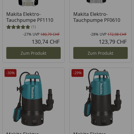
Makita Elektro-
Makita Elektro-
Tauchpumpe PF1110
Tauchpumpe PF0610
(1)
-27%
UVP
180,79 CHF
-28%
UVP
172,98 CHF
Rabatt in Prozent
Ursprünglicher Preis
Rab
Urs
130,74 CHF
123,79 CHF
Aktueller Preis
Akt
Zum Produkt
Zum Produkt
-30%
-29%