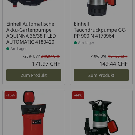
Produkt am Lager
Produkt am Lager
Einhell Automatische
Einhell
Akku-Gartenpumpe
Tauchdruckpumpe GC-
AQUINNA 36/38 F LED
PP 900 N 4170964
AUTOMATIC 4180420
Am Lager
Am Lager
-28%
UVP
240,87 CHF
-10%
UVP
167,35 CHF
Rabatt in Prozent
Ursprünglicher Preis
Rab
Urs
171,97 CHF
149,44 CHF
Aktueller Preis
Akt
Zum Produkt
Zum Produkt
-16%
-44%