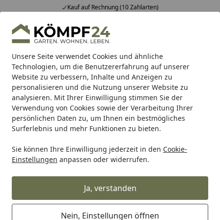
Kauf auf Rechnung (10 Zahlarten)
Alle Produkte
Mein Konto
Wunschl
Eink
Hotline
4,81
/ 5
Suchen
Unsere Seite verwendet Cookies und ähnliche
Technologien, um die Benutzererfahrung auf unserer
Website zu verbessern, Inhalte und Anzeigen zu
Garten
Gartengeräte & Gartenmaschinen
Wasserpump
Startseite
personalisieren und die Nutzung unserer Website zu
Wasserpumpe
analysieren. Mit Ihrer Einwilligung stimmen Sie der
Verwendung von Cookies sowie der Verarbeitung Ihrer
persönlichen Daten zu, um Ihnen ein bestmögliches
Wählen Sie Ihre Wunschkategorie
Surferlebnis und mehr Funktionen zu bieten.
Sie können Ihre Einwilligung jederzeit in den
Cookie-
Einstellungen
anpassen oder widerrufen.
Ja, verstanden
Nein, Einstellungen öffnen