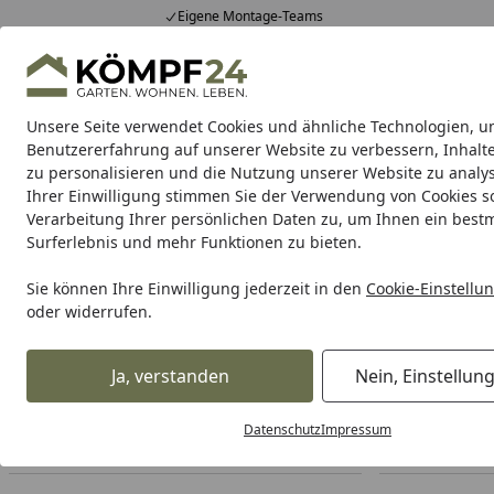
Eigene Montage-Teams
Hotline
0 71 588 01 81
4,81
/ 5
Mo-Fr. 8-16 Uhr
25.957 Bewertungen
Unsere Seite verwendet Cookies und ähnliche Technologien, u
Alle Produkte
Highlights
Tipps & Tricks
Alle Produkte
Benutzererfahrung auf unserer Website zu verbessern, Inhalt
zu personalisieren und die Nutzung unserer Website zu analys
Ihrer Einwilligung stimmen Sie der Verwendung von Cookies s
Garten
Gartenhaus
Gerätehaus
Carport & Gar
Verarbeitung Ihrer persönlichen Daten zu, um Ihnen ein best
Surferlebnis und mehr Funktionen zu bieten.
Garten
Gartengeräte & Gartenmaschinen
Motorhacke
Startseite
Sie können Ihre Einwilligung jederzeit in den
Cookie-Einstellu
Motorhacke
oder widerrufen.
Ihre Artikelübersicht
Ja, verstanden
Nein, Einstellun
Datenschutz
Impressum
Preisspanne
Angebote
Am Lager
Lie