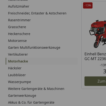
-13%
Aufsitzmäher
Freischneider, Entaster & Astscheren
Rasentrimmer
Grasschere
Heckenschere
Motorsense
Garten Multifunktionswerkzeuge
Einhell Ben
Vertikutierer
GC-MT 2236
Motorhacke
-13
Häcksler
Laubbläser
Zum
Wasserpumpe
Weitere Gartengeräte & Maschinen
Gartenwerkzeuge
Akkus & Co. für Gartengeräte