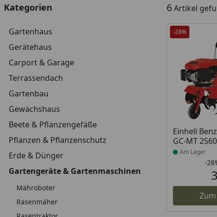
6
Kategorien
Artikel gef
Gartenhaus
-28%
Gerätehaus
Carport & Garage
Terrassendach
Gartenbau
Gewächshaus
Beete & Pflanzengefäße
Produkt am
Einhell Ben
Pflanzen & Pflanzenschutz
GC-MT 2560
Am Lager
Erde & Dünger
-28
Gartengeräte & Gartenmaschinen
Mähroboter
Zum
Rasenmäher
Rasentraktor