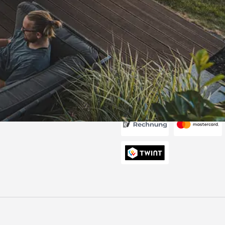
Versand
itung wurde
edigt“
6
Akzeptierte Zahlungsa