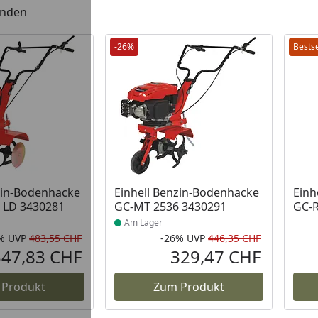
unden
-26%
Bestse
 Lager
Produkt am Lager
zin-Bodenhacke
Einhell Benzin-Bodenhacke
Einh
 LD 3430281
GC-MT 2536 3430291
GC-R
Am Lager
%
UVP
483,55 CHF
-26%
UVP
446,35 CHF
Rabatt in Prozent
Ursprünglicher Preis
Rabatt in 
Ursprüngli
347,83 CHF
329,47 CHF
Aktueller Preis
Aktueller P
 Produkt
Zum Produkt