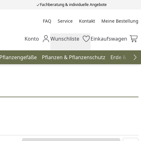
Fachberatung & individuelle Angebote
FAQ
Service
Kontakt
Meine Bestellung
Meine Bestellung
Konto
Wunschliste
Einkaufswagen
Mein Konto
Wunschliste
Einkaufswagen
 Pflanzengefäße
Pflanzen & Pflanzenschutz
Erde & Düng
Na