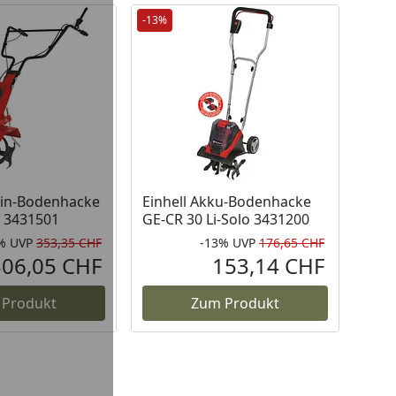
-13%
zin-Bodenhacke
Einhell Akku-Bodenhacke
 3431501
GE-CR 30 Li-Solo 3431200
%
UVP
353,35 CHF
-13%
UVP
176,65 CHF
Rabatt in Prozent
Ursprünglicher Preis
Rabatt in 
Ursprüngli
306,05 CHF
153,14 CHF
Aktueller Preis
Aktueller P
 Produkt
Zum Produkt