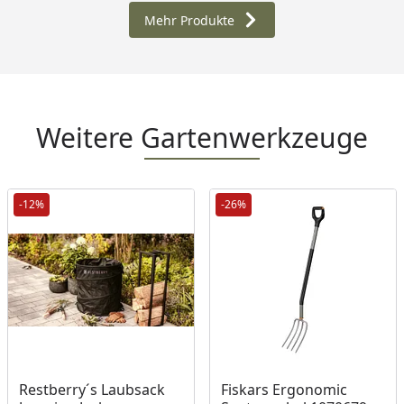
Mehr Produkte
Weitere Gartenwerkzeuge
-12%
-26%
Produkt am Lager
Produkt am Lager
Restberry´s Laubsack
Fiskars Ergonomic