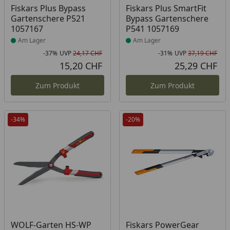
Produkt am Lager
Produkt am Lager
Fiskars Plus Bypass
Fiskars Plus SmartFit
Gartenschere P521
Bypass Gartenschere
1057167
P541 1057169
Am Lager
Am Lager
-37%
UVP
24,17 CHF
-31%
UVP
37,19 CHF
Rabatt in Prozent
Ursprünglicher Preis
Rab
Urs
15,20 CHF
25,29 CHF
Aktueller Preis
Akt
Zum Produkt
Zum Produkt
-34%
-20%
Produkt am Lager
Produkt am Lager
WOLF-Garten HS-WP
Fiskars PowerGear