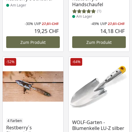
Handschaufel
Am Lager
(1)
Am Lager
-30%
UVP
27,81 CHF
-49%
UVP
27,81 CHF
Rabatt in Prozent
Ursprünglicher Preis
Rab
Urs
19,25 CHF
14,18 CHF
Aktueller Preis
Akt
Zum Produkt
Zum Produkt
-52%
-64%
Produkt am Lager
4 Farben
Produkt am Lager
WOLF-Garten -
Restberry´s
Blumenkelle LU-Z silber