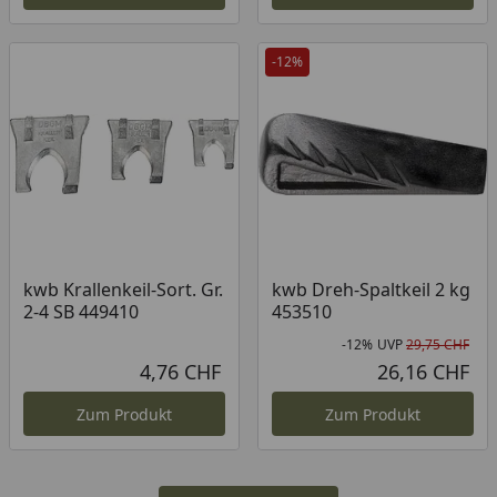
-12%
kwb Krallenkeil-Sort. Gr.
kwb Dreh-Spaltkeil 2 kg
2-4 SB 449410
453510
-12%
UVP
29,75 CHF
Rab
Urs
4,76 CHF
26,16 CHF
Aktueller Preis
Akt
Zum Produkt
Zum Produkt