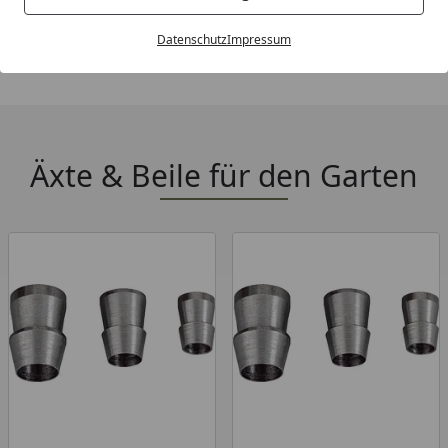
Alle Produkte der Kategorie
Äxte & Beile für 
Datenschutz
Impressum
Äxte & Beile für den Garten