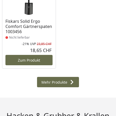
Produkt nicht lieferbar
Fiskars Solid Ergo
Comfort Gärtnerspaten
1003456
Nicht lieferbar
-21%
UVP
23,85 CHF
Rabatt in Prozent
Ursprünglicher Preis
18,65 CHF
Aktueller Preis
Zum Produkt
Mehr Produkte
Hacken & Grubber & Krallen