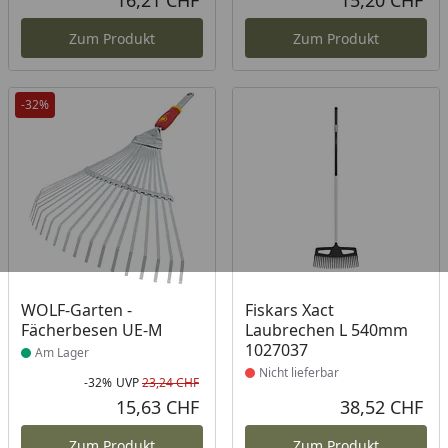
16,21 CHF
15,20 CHF
Aktueller Preis
Akt
Zum Produkt
Zum Produkt
-32%
Produkt am Lager
Produkt nicht lieferbar
WOLF-Garten -
Fiskars Xact
Fächerbesen UE-M
Laubrechen L 540mm
1027037
Am Lager
Nicht lieferbar
-32%
UVP
23,24 CHF
Rabatt in Prozent
Ursprünglicher Preis
15,63 CHF
38,52 CHF
Aktueller Preis
Akt
Zum Produkt
Zum Produkt