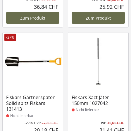
Rabatt in Prozent
Ursprünglicher Preis
Rab
Urs
36,84 CHF
25,92 CHF
Aktueller Preis
Akt
Zum Produkt
Zum Produkt
-27%
Produkt nicht lieferbar
Produkt nicht lieferbar
Fiskars Gärtnerspaten
Fiskars Xact Jäter
Solid spitz Fiskars
150mm 1027042
131413
Nicht lieferbar
Nicht lieferbar
-27%
UVP
27,89 CHF
UVP
31,61 CHF
Rabatt in Prozent
Ursprünglicher Preis
Urs
20,18 CHF
31,41 CHF