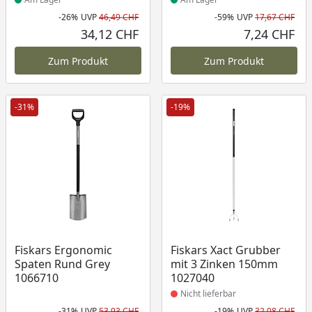
-26%
UVP
46,49 CHF
-59%
UVP
17,67 CHF
Rabatt in Prozent
Ursprünglicher Preis
Rab
Urs
34,12 CHF
7,24 CHF
Aktueller Preis
Akt
Zum Produkt
Zum Produkt
-31%
-19%
Produkt nicht lieferbar
Fiskars Ergonomic
Fiskars Xact Grubber
Spaten Rund Grey
mit 3 Zinken 150mm
1066710
1027040
Nicht lieferbar
-31%
UVP
53,93 CHF
-19%
UVP
32,08 CHF