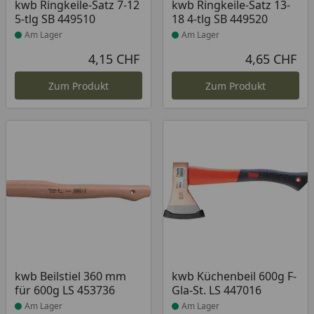
Produkt am Lager
Produkt am Lager
kwb Ringkeile-Satz 7-12
kwb Ringkeile-Satz 13-
5-tlg SB 449510
18 4-tlg SB 449520
Am Lager
Am Lager
4,15 CHF
4,65 CHF
Aktueller Preis
Akt
Zum Produkt
Zum Produkt
Produkt am Lager
Produkt am Lager
kwb Beilstiel 360 mm
kwb Küchenbeil 600g F-
für 600g LS 453736
Gla-St. LS 447016
Am Lager
Am Lager