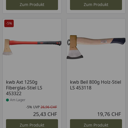
Zum Produkt
Zum Produkt
-5%
Produkt am Lager
kwb Axt 1250g
kwb Beil 800g Holz-Stiel
Fiberglas-Stiel LS
LS 453118
453322
Am Lager
-5%
UVP
26,96 CHF
Rabatt in Prozent
Ursprünglicher Preis
25,43 CHF
19,76 CHF
Aktueller Preis
Akt
Zum Produkt
Zum Produkt