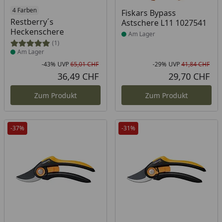
Produkt am Lager
4 Farben
Produkt am Lager
Fiskars Bypass
Restberry´s
Astschere L11 1027541
Heckenschere
Am Lager
(1)
Am Lager
-43%
UVP
65,01 CHF
-29%
UVP
41,84 CHF
Rabatt in Prozent
Ursprünglicher Preis
Rab
Urs
36,49 CHF
29,70 CHF
Aktueller Preis
Akt
Zum Produkt
Zum Produkt
-37%
-31%