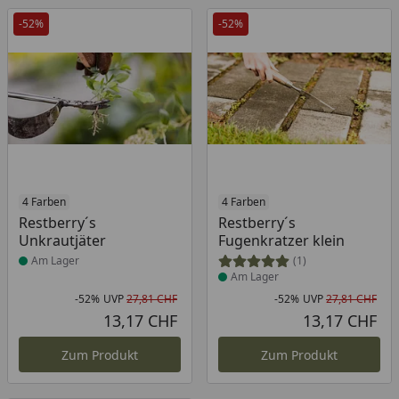
-52%
-52%
Produkt am Lager
4 Farben
Produkt am Lager
4 Farben
Restberry´s
Restberry´s
Unkrautjäter
Fugenkratzer klein
Am Lager
(1)
Am Lager
-52%
UVP
27,81 CHF
-52%
UVP
27,81 CHF
Rabatt in Prozent
Ursprünglicher Preis
Rab
Urs
13,17 CHF
13,17 CHF
Aktueller Preis
Akt
Zum Produkt
Zum Produkt