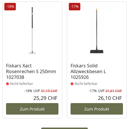
-18%
-17%
Produkt nicht lieferbar
Produkt nicht lieferbar
Fiskars Xact
Fiskars Solid
Rosenrechen S 250mm
Allzweckbesen L
1027038
1025926
Nicht lieferbar
Nicht lieferbar
-18%
UVP
31,15 CHF
-17%
UVP
31,61 CHF
Rabatt in Prozent
Ursprünglicher Preis
Rab
Urs
25,29 CHF
26,10 CHF
Aktueller Preis
Akt
Zum Produkt
Zum Produkt