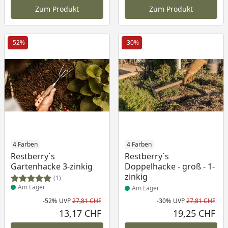
Zum Produkt
Zum Produkt
-52%
-30%
Produkt am Lager
4 Farben
Produkt am Lager
4 Farben
Restberry´s
Restberry´s
Gartenhacke 3-zinkig
Doppelhacke - groß - 1-
zinkig
(1)
Am Lager
Am Lager
-52%
UVP
27,81 CHF
-30%
UVP
27,81 CHF
Rabatt in Prozent
Ursprünglicher Preis
Rab
Urs
13,17 CHF
19,25 CHF
Aktueller Preis
Akt