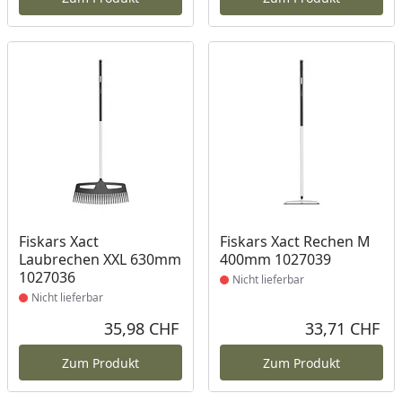
Produkt nicht lieferbar
Produkt nicht lieferbar
Fiskars Xact
Fiskars Xact Rechen M
Laubrechen XXL 630mm
400mm 1027039
1027036
Nicht lieferbar
Nicht lieferbar
35,98 CHF
33,71 CHF
Aktueller Preis
Akt
Zum Produkt
Zum Produkt