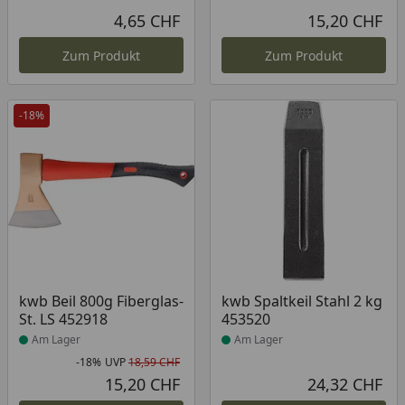
4,65 CHF
15,20 CHF
Aktueller Preis
Akt
Zum Produkt
Zum Produkt
-18%
Produkt am Lager
Produkt am Lager
kwb Beil 800g Fiberglas-
kwb Spaltkeil Stahl 2 kg
St. LS 452918
453520
Am Lager
Am Lager
-18%
UVP
18,59 CHF
Rabatt in Prozent
Ursprünglicher Preis
15,20 CHF
24,32 CHF
Aktueller Preis
Akt