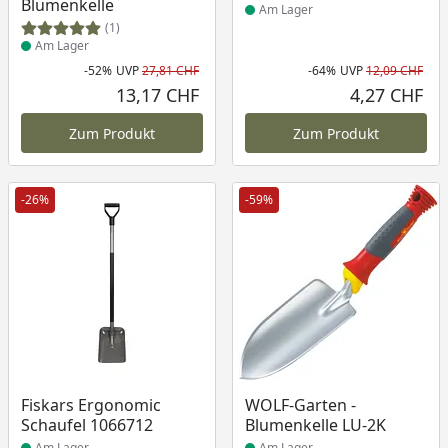
Blumenkelle
Am Lager
(1)
Am Lager
-52%
UVP
27,81 CHF
-64%
UVP
12,09 CHF
Rabatt in Prozent
Ursprünglicher Preis
Rab
Urs
13,17 CHF
4,27 CHF
Aktueller Preis
Akt
Zum Produkt
Zum Produkt
-26%
-59%
Produkt am Lager
Produkt am Lager
Fiskars Ergonomic
WOLF-Garten -
Schaufel 1066712
Blumenkelle LU-2K
Am Lager
Am Lager