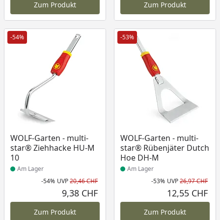
Zum Produkt
Zum Produkt
-54%
-53%
Produkt am Lager
Produkt am Lager
WOLF-Garten - multi-
WOLF-Garten - multi-
star® Ziehhacke HU-M
star® Rübenjäter Dutch
10
Hoe DH-M
Am Lager
Am Lager
-54%
UVP
20,46 CHF
-53%
UVP
26,97 CHF
Rabatt in Prozent
Ursprünglicher Preis
Rab
Urs
9,38 CHF
12,55 CHF
Aktueller Preis
Akt
Zum Produkt
Zum Produkt