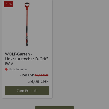
-15%
Produkt nicht lieferbar
WOLF-Garten -
Unkrautstecher D-Griff
iW-A
Nicht lieferbar
-15%
UVP
46,49 CHF
Rabatt in Prozent
Ursprünglicher Preis
39,08 CHF
Aktueller Preis
Zum Produkt