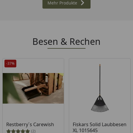
Mehr Produkte
Besen & Rechen
-37%
Produkt am Lager
Produkt am Lager
Restberry´s Carewish
Fiskars Solid Laubbesen
XL 1015645
(2)