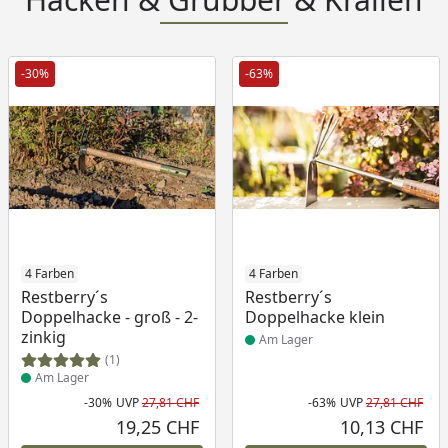
-30%
-63%
Produkt am Lager
4 Farben
Produkt am Lager
4 Farben
Restberry´s
Restberry´s
Doppelhacke - groß - 2-
Doppelhacke klein
zinkig
Am Lager
(1)
Am Lager
-30%
UVP
27,81 CHF
-63%
UVP
27,81 CHF
Rabatt in Prozent
Ursprünglicher Preis
Rab
Urs
19,25 CHF
10,13 CHF
Aktueller Preis
Akt