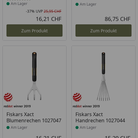
Am Lager
Am Lager
-37%
UVP
25,95 CHF
Rabatt in Prozent
Ursprünglicher Preis
16,21 CHF
86,75 CHF
Aktueller Preis
Akt
Zum Produkt
Zum Produkt
Produkt am Lager
Produkt am Lager
Fiskars Xact
Fiskars Xact
Blumenrechen 1027047
Handrechen 1027044
Am Lager
Am Lager