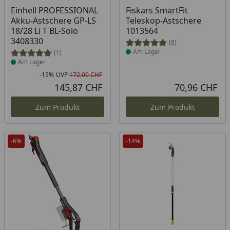
Produkt am Lager
Produkt am Lager
Einhell PROFESSIONAL
Fiskars SmartFit
Akku-Astschere GP-LS
Teleskop-Astschere
18/28 Li T BL-Solo
1013564
3408330
(8)
Am Lager
(1)
Am Lager
-15%
UVP
172,00 CHF
Rabatt in Prozent
Ursprünglicher Preis
145,87 CHF
70,96 CHF
Aktueller Preis
Akt
Zum Produkt
Zum Produkt
-6%
-14%