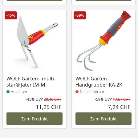
-45%
-59%
Produkt am Lager
Produkt nicht lieferbar
WOLF-Garten - multi-
WOLF-Garten -
star® Jäter IM-M
Handgrubber KA-2K
Am Lager
Nicht lieferbar
-45%
UVP
20,46 CHF
-59%
UVP
17,67 CHF
Rabatt in Prozent
Ursprünglicher Preis
Rab
Urs
11,25 CHF
7,24 CHF
Aktueller Preis
Akt
Zum Produkt
Zum Produkt