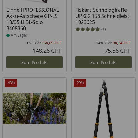
Produkt am Lager
Einhell PROFESSIONAL
Fiskars Schneidgiraffe
Akku-Astschere GP-LS
UPX82 158 Schneidleist.
18/35 Li BL-Solo
1023625
3408360
(1)
Am Lager
-6%
UVP
158,05 CHF
-14%
UVP
88,34 CHF
Rabatt in Prozent
Ursprünglicher Preis
Rab
Urs
148,26 CHF
75,36 CHF
Aktueller Preis
Akt
Zum Produkt
Zum Produkt
-43%
-29%