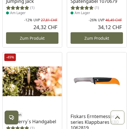
Jumping Jack
Spatengabel 1070679
(1)
(1)
Am Lager
Am Lager
-12%
UVP
27,81 CHF
-26%
UVP
46,49 CHF
Rabatt in Prozent
Ursprünglicher Preis
Rab
Urs
24,32 CHF
34,12 CHF
Aktueller Preis
Akt
Zum Produkt
Zum Produkt
-49%
Produkt am Lager
4 Farben
Produkt am Lager
Fiskars Erntemesser X-
Kontakt öffnen
Zum 
Restberry´s Handgabel
series Klappbares K80
1062819
(1)