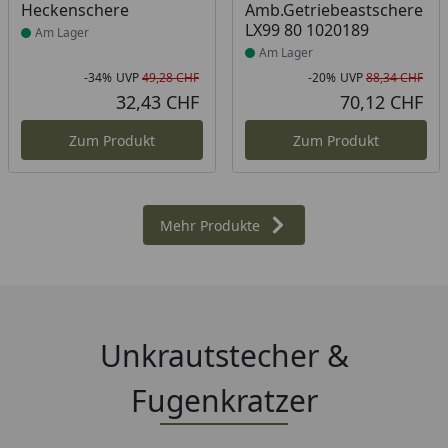
Heckenschere
Amb.Getriebeastschere
LX99 80 1020189
Am Lager
Am Lager
-34%
UVP
49,28 CHF
-20%
UVP
88,34 CHF
Rabatt in Prozent
Ursprünglicher Preis
Rab
Urs
32,43 CHF
70,12 CHF
Aktueller Preis
Akt
Zum Produkt
Zum Produkt
Mehr Produkte
Unkrautstecher &
Fugenkratzer