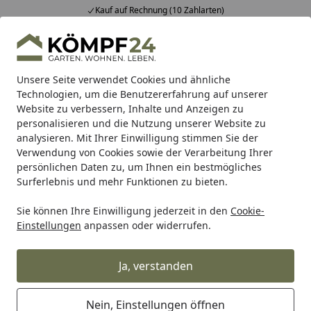
Kauf auf Rechnung (10 Zahlarten)
Alle Produkte
Mein Konto
Wunschl
Eink
Hotline
4,81
/ 5
Suchen
Unsere Seite verwendet Cookies und ähnliche
Technologien, um die Benutzererfahrung auf unserer
Website zu verbessern, Inhalte und Anzeigen zu
Garten
Gartengeräte & Gartenmaschinen
Gartenwerkze
Startseite
personalisieren und die Nutzung unserer Website zu
Gartenwerkzeuge
analysieren. Mit Ihrer Einwilligung stimmen Sie der
Verwendung von Cookies sowie der Verarbeitung Ihrer
persönlichen Daten zu, um Ihnen ein bestmögliches
Wählen Sie Ihre Wunschkategorie
Surferlebnis und mehr Funktionen zu bieten.
Sie können Ihre Einwilligung jederzeit in den
Cookie-
Einstellungen
anpassen oder widerrufen.
Ja, verstanden
Nein, Einstellungen öffnen