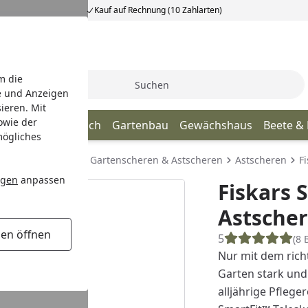
Kauf auf Rechnung (10 Zahlarten)
m die
Suche
e und Anzeigen
ieren. Mit
owie der
age
Terrassendach
Gartenbau
Gewächshaus
Beete &
mögliches
Gartenwerkzeuge
Gartenscheren & Astscheren
Astscheren
F
ngen
anpassen
Fiskars 
Astscher
gen öffnen
5
(8 
Nur mit dem ric
Garten stark und
alljährige Pfleg