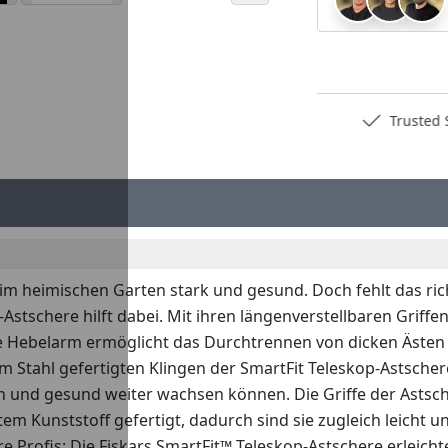
Deutschlands bester Händler
Trusted S
m heimischen Garten stark und gesund. Doch fehlt das rich
stschere hilft dabei. Mit ihren längenverstellbaren Griffen
ge Hebelarm ermöglicht das Durchtrennen von dicken Ästen
 Stahl gefertigten Klingen der SmartFit Teleskop-Astscher
 und gesund weiter wachsen können. Die Griffe der Astsche
m Kunststoff gefertigt, dadurch sind sie zugleich leicht u
e Profis: Die Fiskars SmartFit™ Teleskop-Astschere erleich