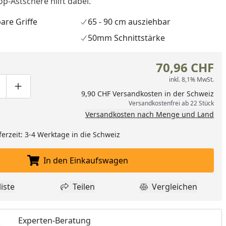
p-Astschere hilft dabei.
are Griffe
65 - 90 cm ausziehbar
50mm Schnittstärke
70,96 CHF
inkl. 8,1% MwSt.
ge um eins verringern
duktmenge manuell eingeben
Produktmenge um eins erhöhen
9,90 CHF Versandkosten in der Schweiz
Versandkostenfrei ab 22 Stück
Versandkosten nach Menge und Land
ferzeit: 3-4 Werktage in die Schweiz
In den Einkaufswagen
In den Einkaufswagen legen
nzufügen
iste
Teilen
Vergleichen
dukt zur Wunschliste hinzufügen
Teilen
Produkt Vergle
Experten-Beratung