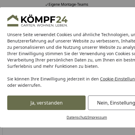
Eigene Montage-Teams
Hotline
0 71 588 01 81
4,81
/ 5
Mo-Fr. 8-16 Uhr
25.957 Bewertungen
Unsere Seite verwendet Cookies und ähnliche Technologien, u
Alle Produkte
Highlights
Tipps & Tricks
Alle Produkte
Benutzererfahrung auf unserer Website zu verbessern, Inhalt
zu personalisieren und die Nutzung unserer Website zu analys
Ihrer Einwilligung stimmen Sie der Verwendung von Cookies s
Garten
Gartenhaus
Gerätehaus
Carport & Gar
Verarbeitung Ihrer persönlichen Daten zu, um Ihnen ein best
Surferlebnis und mehr Funktionen zu bieten.
Alles für den Garten
Gartengeräte & Gartenmaschinen
Startseite
Sie können Ihre Einwilligung jederzeit in den
Cookie-Einstellu
oder widerrufen.
Ja, verstanden
Nein, Einstellun
Datenschutz
Impressum