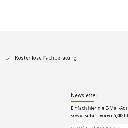
Kostenlose Fachberatung
Newsletter
Einfach hier die E-Mail-A
sowie
sofort einen 5,00 
Keine Eingabe erforderlic
Eingabe erforderlich
E-Mail *