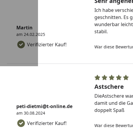
Sehr angeneh
Ich habe verschi
geschnitten. Es g
wunderbar leicht
Martin
stabil.
am 24.02.2025
Verifizierter Kauf!
War diese Bewertun
Astschere
DieAstschere war 
damit und die Ga
peti-dietmi@t-online.de
doppelt Spaß
am 30.08.2024
Verifizierter Kauf!
War diese Bewertun