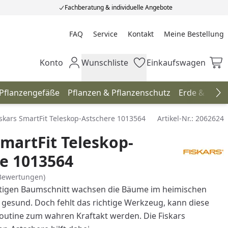
Fachberatung & individuelle Angebote
FAQ
Service
Kontakt
Meine Bestellung
Meine Bestellung
Konto
Wunschliste
Einkaufswagen
Mein Konto
Wunschliste
Einkaufswagen
 Pflanzengefäße
Pflanzen & Pflanzenschutz
Erde & Düng
Na
iskars SmartFit Teleskop-Astschere 1013564
Artikel-Nr.:
2062624
SmartFit Teleskop-
e 1013564
Bewertungen)
htigen Baumschnitt wachsen die Bäume im heimischen
 gesund. Doch fehlt das richtige Werkzeug, kann diese
eroutine zum wahren Kraftakt werden. Die Fiskars