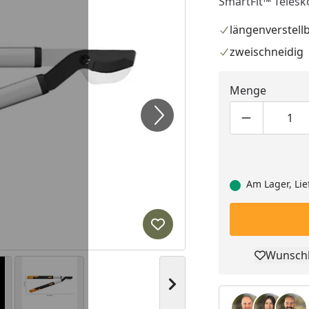
SmartFit™ Telesko
längenverstellb
zweischneidig
Menge
Produktmen
Pro
Am Lager, Lie
Produkt zur Wunschliste hi
Wunschl
Pro
Nächstes Bild anzeigen