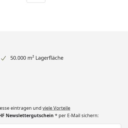
50.000 m² Lagerfläche
dresse eintragen und
viele Vorteile
CHF Newslettergutschein
* per E-Mail sichern:
h