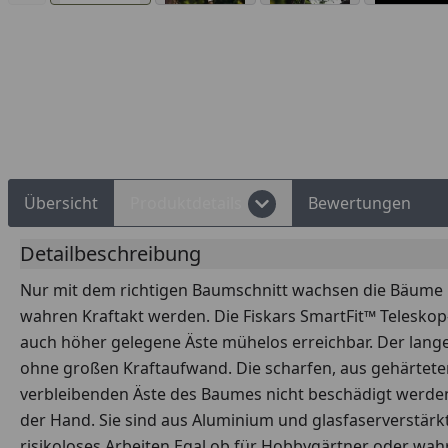
Rechnungskauf
Montageservice
Übersicht
Produktdetails
Bewertungen
Detailbeschreibung
Nur mit dem richtigen Baumschnitt wachsen die Bäume i
wahren Kraftakt werden. Die Fiskars SmartFit™ Teleskop-A
auch höher gelegene Äste mühelos erreichbar. Der lan
ohne großen Kraftaufwand. Die scharfen, aus gehärtetem
verbleibenden Äste des Baumes nicht beschädigt werden
der Hand. Sie sind aus Aluminium und glasfaserverstärkte
risikoloses Arbeiten.Egal ob für Hobbygärtner oder wahr