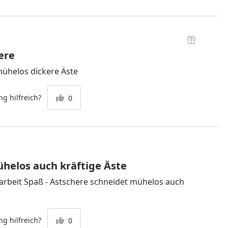
ere
ühelos dickere Äste
g hilfreich?
0
helos auch kräftige Äste
rbeit Spaß - Astschere schneidet mühelos auch
g hilfreich?
0