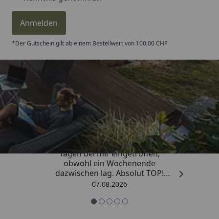
Anmelden
*Der Gutschein gilt ab einem Bestellwert von 100,00 CHF
Trusted Shops
4,81
/ 5
„Die Bestellung ist innerhalb von 4
Tagen bei mir eingetroffen,
obwohl ein Wochenende
dazwischen lag. Absolut TOP!
Sicherlich nicht die letzte
07.08.2026
Bestellung. Vielen Dank und weiter
so.“