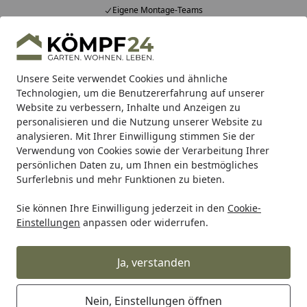
Eigene Montage-Teams
Alle Produkte
Mein Konto
Wunschl
Eink
Hotline
4,81
/ 5
Suchen
Unsere Seite verwendet Cookies und ähnliche
Technologien, um die Benutzererfahrung auf unserer
Website zu verbessern, Inhalte und Anzeigen zu
Alles für den Garten
Gartengeräte & Gartenmaschinen
Startseite
personalisieren und die Nutzung unserer Website zu
Fiskars Xact Blumenrechen 1027047
analysieren. Mit Ihrer Einwilligung stimmen Sie der
Verwendung von Cookies sowie der Verarbeitung Ihrer
persönlichen Daten zu, um Ihnen ein bestmögliches
Surferlebnis und mehr Funktionen zu bieten.
Sie können Ihre Einwilligung jederzeit in den
Cookie-
Einstellungen
anpassen oder widerrufen.
Ja, verstanden
Nein, Einstellungen öffnen