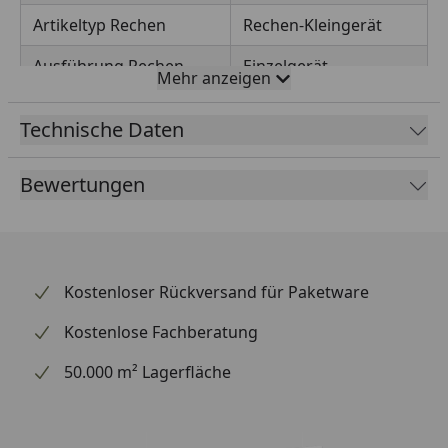
Artikeltyp Rechen
Rechen-Kleingerät
Ausführung Rechen
Einzelgerät
Mehr anzeigen
Länge (mm)
323.00 mm
Technische Daten
Marke
Fiskars
Bewertungen
Material Zinken
Edelstahl
Stiel/Griff inkl.
Ja
Stielbefestigung
untrennbar
Kostenloser Rückversand für Paketware
Kostenlose Fachberatung
50.000 m² Lagerfläche