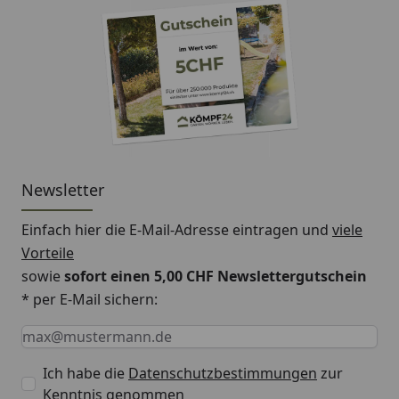
Newsletter
Einfach hier die E-Mail-Adresse eintragen und
viele
Vorteile
sowie
sofort einen 5,00 CHF Newslettergutschein
* per E-Mail sichern:
Keine Eingabe erforderlich
Eingabe erforderlich
E-Mail *
Ich habe die
Datenschutzbestimmungen
zur
Kenntnis genommen