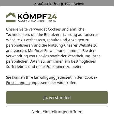
Kauf auf Rechnung (10 Zahlarten)
Alle Produkte
Mein Konto
Wunschl
Eink
Hotline
4,81
/ 5
Suchen
Unsere Seite verwendet Cookies und ähnliche
Technologien, um die Benutzererfahrung auf unserer
Website zu verbessern, Inhalte und Anzeigen zu
Wenko
Wenko Zubehör für Badaccessoires
Startseite
personalisieren und die Nutzung unserer Website zu
Wenko Zubehör für Badaccessoires
analysieren. Mit Ihrer Einwilligung stimmen Sie der
Verwendung von Cookies sowie der Verarbeitung Ihrer
persönlichen Daten zu, um Ihnen ein bestmögliches
Ihre Artikelübersicht
Surferlebnis und mehr Funktionen zu bieten.
Sie können Ihre Einwilligung jederzeit in den
Cookie-
Kategorien
Einstellungen
anpassen oder widerrufen.
Filter / Sortierung
Ja, verstanden
4
Artikel gefunden
Nein, Einstellungen öffnen