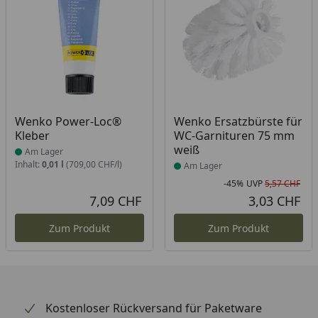
Produkt am Lager
Produkt am Lager
Wenko Power-Loc®
Wenko Ersatzbürste für
Kleber
WC-Garnituren 75 mm
weiß
Am Lager
Inhalt:
0,01 l
(709,00 CHF/l)
Am Lager
-45%
UVP
5,57 CHF
Rab
Urs
7,09 CHF
3,03 CHF
Aktueller Preis
Akt
Zum Produkt
Zum Produkt
Kostenloser Rückversand für Paketware