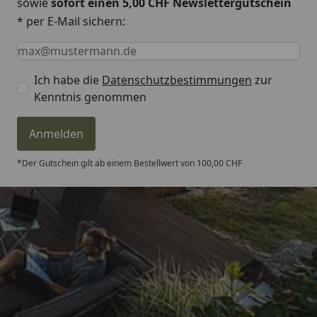
sowie
sofort einen 5,00 CHF Newslettergutschein
* per E-Mail sichern:
Keine Eingabe erforderlich
Eingabe erforderlich
E-Mail *
Ich habe die
Datenschutzbestimmungen
zur
Kenntnis genommen
Anmelden
*Der Gutschein gilt ab einem Bestellwert von 100,00 CHF
Trusted Shops
4,81
/ 5