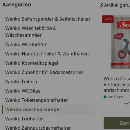
3
Kategorien
Artikel gef
Wenko Seifenspender & Seifenschalen
-74%
Wenko Wäschekörbe &
Wäschesammler
Wenko WC Bürsten
Wenko Handtuchhalter & Wandhaken
Wenko Kosmetikspiegel
Wenko Zubehör für Badaccessoires
Produkt am
Wenko Dus
Wenko Leitern
Vintage Sco
antischimm
Wenko WC Sitze
Am Lager
Wenko Toilettenpapierhalter
-7
Wenko Duschvorhänge
Wenko Fönhalter
Zum
Wenko Zahnputzbecherhalter