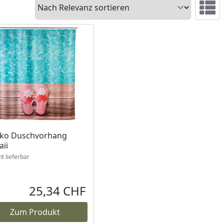
Sortieren
Ansicht 
ukt nicht lieferbar
ko Duschvorhang
ii
ht lieferbar
25,34 CHF
reis
Aktueller Preis
Zum Produkt