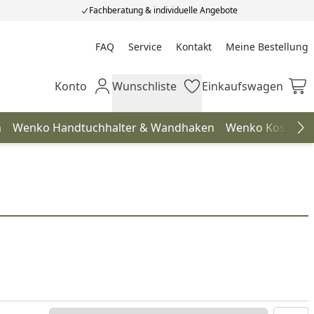
Fachberatung & individuelle Angebote
FAQ
Service
Kontakt
Meine Bestellung
Meine Bestellung
Konto
Wunschliste
Einkaufswagen
Mein Konto
Wunschliste
Einkaufswagen
n
Wenko Handtuchhalter & Wandhaken
Wenko Kosmetik
Na