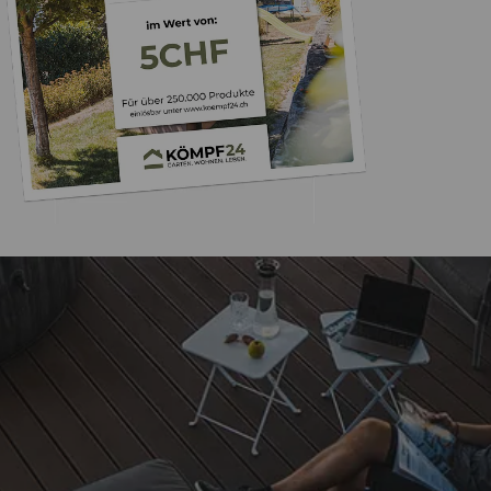
Trusted Shops
„- Retouren Bearbe
umgehend erl
4,81
/ 5
04.08.202
25.957 Bewertungen