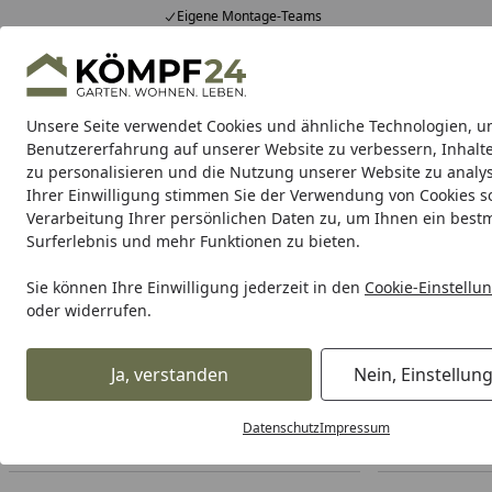
Eigene Montage-Teams
Hotline
0 71 588 01 81
4,81
/ 5
Mo-Fr. 8-16 Uhr
25.957 Bewertungen
Unsere Seite verwendet Cookies und ähnliche Technologien, u
Alle Produkte
Highlights
Tipps & Tricks
Alle Produkte
Benutzererfahrung auf unserer Website zu verbessern, Inhalt
zu personalisieren und die Nutzung unserer Website zu analys
Ihrer Einwilligung stimmen Sie der Verwendung von Cookies s
Wenko
Wenko Seifenspender & Seifenschalen
We
Verarbeitung Ihrer persönlichen Daten zu, um Ihnen ein best
Surferlebnis und mehr Funktionen zu bieten.
Wenko
Wenko Duschvorhänge
Startseite
Sie können Ihre Einwilligung jederzeit in den
Cookie-Einstellu
Wenko Duschvorhänge
oder widerrufen.
Ihre Artikelübersicht
Ja, verstanden
Nein, Einstellun
Datenschutz
Impressum
Preisspanne
Angebote
Am Lager
So