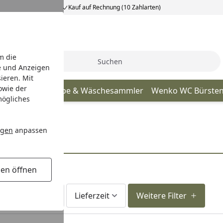
Kauf auf Rechnung (10 Zahlarten)
m die
Suche
e und Anzeigen
ieren. Mit
owie der
nko Wäschekörbe & Wäschesammler
Wenko WC Bürste
mögliches
ngen
anpassen
gen öffnen
fort lieferbar
Lieferzeit
Weitere Filter