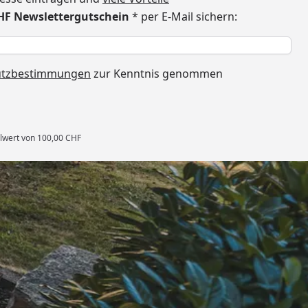
CHF Newslettergutschein
* per E-Mail sichern:
h
utzbestimmungen
zur Kenntnis genommen
llwert von 100,00 CHF