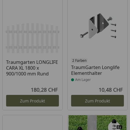
Produkt am Lager
2 Farben
Traumgarten LONGLIFE
TraumGarten Longlife
CARA XL 1800 x
Elementhalter
900/1000 mm Rund
Am Lager
180,28 CHF
10,48 CHF
Aktueller Preis
Akt
Zum Produkt
Zum Produkt