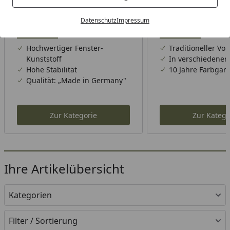
Datenschutz
Impressum
Longlife Serie Cleo
Longlife Serie C
Hochwertiger Fenster-
Traditioneller Vo
Kunststoff
In verschiedenen
Hohe Stabilität
10 Jahre Farbgara
Qualität: „Made in Germany"
Zur Kategorie
Zur Katego
Ihre Artikelübersicht
Kategorien
Filter / Sortierung