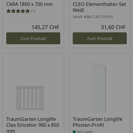
CARA 1800 x 700 mm
CLEO Elementhalter-Set
Weiß
(1)
Inhalt:
4 St
(7,90 CHF/St)
145,27 CHF
31,60 CHF
Aktueller Preis
Akt
Zum Produkt
Zum Produkt
Produkt am Lager
Produkt am Lager
TraumGarten Longlife
TraumGarten Longlife
Cleo Einzeltor 980 x 850
Pfosten-Profil
mm
Am Lager