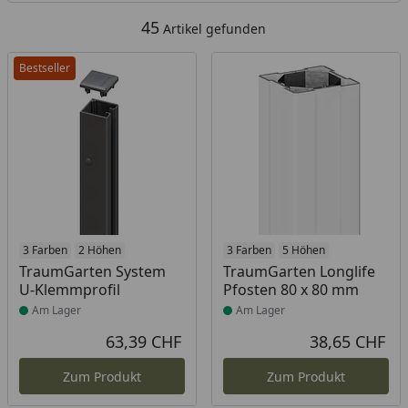
45
Artikel gefunden
Bestseller
Produkt am Lager
3 Farben
2 Höhen
Produkt am Lager
3 Farben
5 Höhen
TraumGarten System
TraumGarten Longlife
U-Klemmprofil
Pfosten 80 x 80 mm
Am Lager
Am Lager
63,39 CHF
38,65 CHF
Aktueller Preis
Akt
Zum Produkt
Zum Produkt