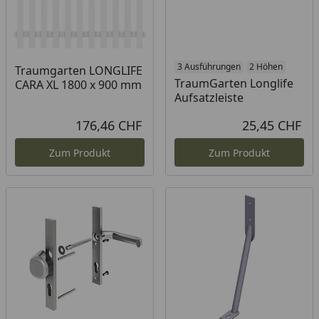
3 Ausführungen
2 Höhen
Traumgarten LONGLIFE
TraumGarten Longlife
CARA XL 1800 x 900 mm
Aufsatzleiste
176,46 CHF
25,45 CHF
Aktueller Preis
Akt
Zum Produkt
Zum Produkt