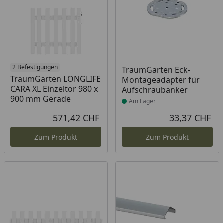
2 Befestigungen
Produkt am Lager
TraumGarten Eck-
TraumGarten LONGLIFE
Montageadapter für
CARA XL Einzeltor 980 x
Aufschraubanker
900 mm Gerade
Am Lager
571,42 CHF
33,37 CHF
Aktueller Preis
Akt
Zum Produkt
Zum Produkt