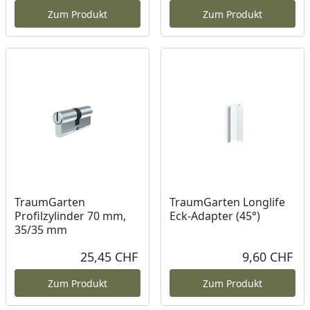
Zum Produkt
Zum Produkt
TraumGarten
TraumGarten Longlife
Profilzylinder 70 mm,
Eck-Adapter (45°)
35/35 mm
25,45 CHF
9,60 CHF
Aktueller Preis
Akt
Zum Produkt
Zum Produkt