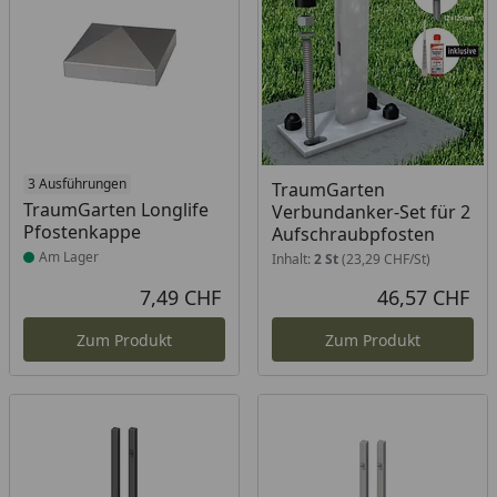
Produkt am Lager
3 Ausführungen
TraumGarten
TraumGarten Longlife
Verbundanker-Set für 2
Pfostenkappe
Aufschraubpfosten
Am Lager
Inhalt:
2 St
(23,29 CHF/St)
7,49 CHF
46,57 CHF
Aktueller Preis
Akt
Zum Produkt
Zum Produkt