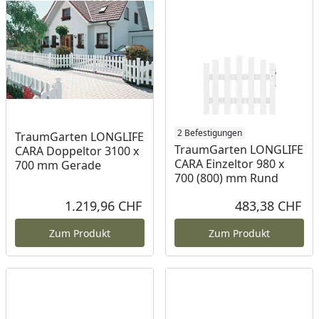
2 Befestigungen
TraumGarten LONGLIFE
TraumGarten LONGLIFE
CARA Doppeltor 3100 x
CARA Einzeltor 980 x
700 mm Gerade
700 (800) mm Rund
1.219,96 CHF
483,38 CHF
Aktueller Preis
Akt
Zum Produkt
Zum Produkt