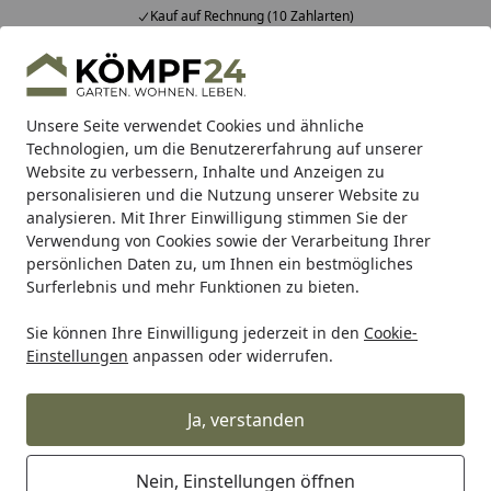
Kauf auf Rechnung (10 Zahlarten)
Alle Produkte
Mein Konto
Wunschl
Eink
Hotline
4,81
/ 5
Suchen
Unsere Seite verwendet Cookies und ähnliche
Technologien, um die Benutzererfahrung auf unserer
Website zu verbessern, Inhalte und Anzeigen zu
TraumGarten
Vorgartenzäune
Kunststoff Vorgartenzäu
Startseite
personalisieren und die Nutzung unserer Website zu
TraumGarten Kunststoff
analysieren. Mit Ihrer Einwilligung stimmen Sie der
Vorgartenzäune
Verwendung von Cookies sowie der Verarbeitung Ihrer
persönlichen Daten zu, um Ihnen ein bestmögliches
Surferlebnis und mehr Funktionen zu bieten.
Wählen Sie Ihre Wunschkategorie
Sie können Ihre Einwilligung jederzeit in den
Cookie-
Einstellungen
anpassen oder widerrufen.
Ja, verstanden
Nein, Einstellungen öffnen