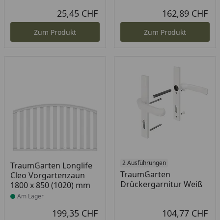
25,45 CHF
162,89 CHF
Aktueller Preis
Akt
Zum Produkt
Zum Produkt
Produkt am Lager
2 Ausführungen
TraumGarten Longlife
TraumGarten
Cleo Vorgartenzaun
Drückergarnitur Weiß
1800 x 850 (1020) mm
Am Lager
199,35 CHF
104,77 CHF
Aktueller Preis
Akt