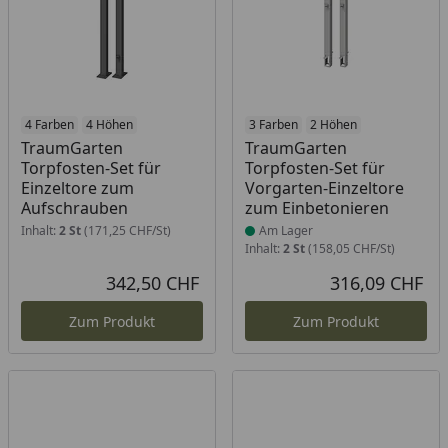
4 Farben
4 Höhen
Produkt am Lager
3 Farben
2 Höhen
TraumGarten
TraumGarten
Torpfosten-Set für
Torpfosten-Set für
Einzeltore zum
Vorgarten-Einzeltore
Aufschrauben
zum Einbetonieren
Inhalt:
2 St
(171,25 CHF/St)
Am Lager
Inhalt:
2 St
(158,05 CHF/St)
342,50 CHF
316,09 CHF
Aktueller Preis
Akt
Zum Produkt
Zum Produkt