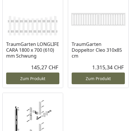
TraumGarten LONGLIFE
TraumGarten
CARA 1800 x 700 (610)
Doppeltor Cleo 310x85
mm Schwung
cm
145,27 CHF
1.315,34 CHF
Aktueller Preis
Akt
Zum Produkt
Zum Produkt