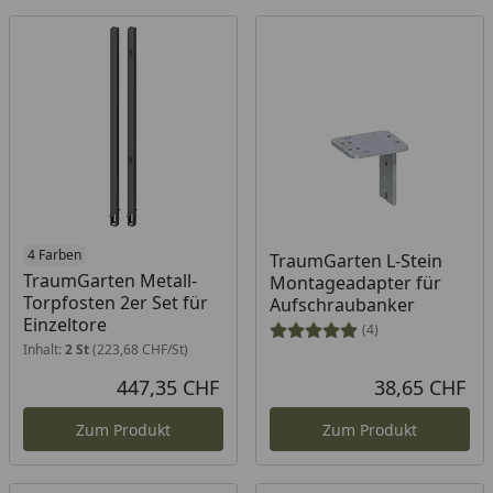
4 Farben
TraumGarten L-Stein
TraumGarten Metall-
Montageadapter für
Torpfosten 2er Set für
Aufschraubanker
Einzeltore
(4)
Inhalt:
2 St
(223,68 CHF/St)
447,35 CHF
38,65 CHF
Aktueller Preis
Akt
Zum Produkt
Zum Produkt