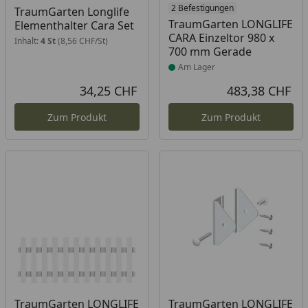
Produkt am Lager
2 Befestigungen
TraumGarten Longlife
TraumGarten LONGLIFE
Elementhalter Cara Set
CARA Einzeltor 980 x
Inhalt:
4 St
(8,56 CHF/St)
700 mm Gerade
Am Lager
34,25 CHF
483,38 CHF
Aktueller Preis
Akt
Zum Produkt
Zum Produkt
TraumGarten LONGLIFE
TraumGarten LONGLIFE