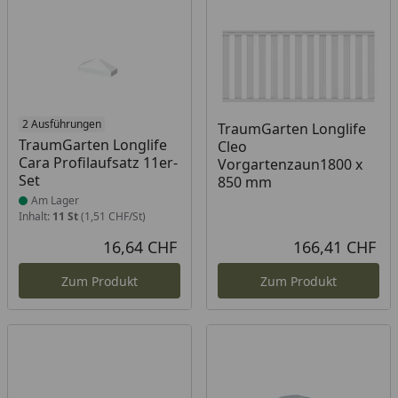
Produkt am Lager
2 Ausführungen
TraumGarten Longlife
TraumGarten Longlife
Cleo
Cara Profilaufsatz 11er-
Vorgartenzaun1800 x
Set
850 mm
Am Lager
Inhalt:
11 St
(1,51 CHF/St)
16,64 CHF
166,41 CHF
Aktueller Preis
Akt
Zum Produkt
Zum Produkt