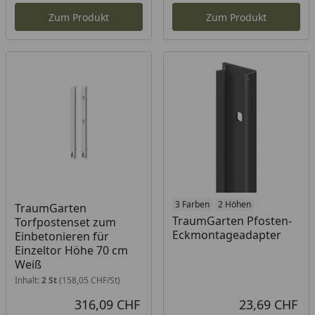
Zum Produkt
Zum Produkt
3 Farben
2 Höhen
TraumGarten
TraumGarten Pfosten-
Torfpostenset zum
Eckmontageadapter
Einbetonieren für
Einzeltor Höhe 70 cm
Weiß
Inhalt:
2 St
(158,05 CHF/St)
316,09 CHF
23,69 CHF
Aktueller Preis
Akt