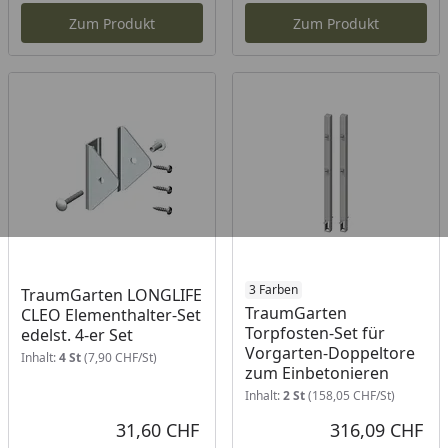
Zum Produkt
Zum Produkt
3 Farben
TraumGarten LONGLIFE
TraumGarten
CLEO Elementhalter-Set
Torpfosten-Set für
edelst. 4-er Set
Vorgarten-Doppeltore
Inhalt:
4 St
(7,90 CHF/St)
zum Einbetonieren
Inhalt:
2 St
(158,05 CHF/St)
31,60 CHF
316,09 CHF
Aktueller Preis
Akt