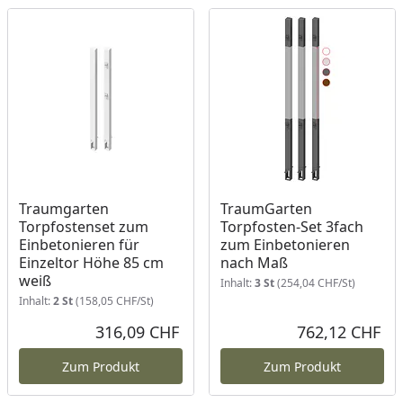
Traumgarten
TraumGarten
Torpfostenset zum
Torpfosten-Set 3fach
Einbetonieren für
zum Einbetonieren
Einzeltor Höhe 85 cm
nach Maß
weiß
Inhalt:
3 St
(254,04 CHF/St)
Inhalt:
2 St
(158,05 CHF/St)
316,09 CHF
762,12 CHF
Aktueller Preis
Akt
Zum Produkt
Zum Produkt