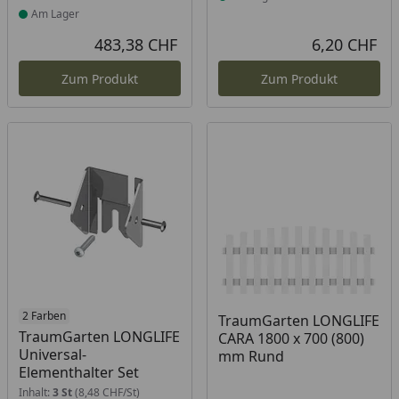
Am Lager
483,38 CHF
6,20 CHF
Aktueller Preis
Akt
Zum Produkt
Zum Produkt
2 Farben
TraumGarten LONGLIFE
TraumGarten LONGLIFE
CARA 1800 x 700 (800)
Universal-
mm Rund
Elementhalter Set
Inhalt:
3 St
(8,48 CHF/St)