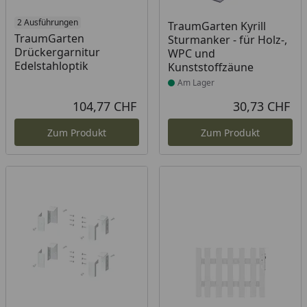
2 Ausführungen
Produkt am Lager
TraumGarten Kyrill
TraumGarten
Sturmanker - für Holz-,
Drückergarnitur
WPC und
Edelstahloptik
Kunststoffzäune
Am Lager
104,77 CHF
30,73 CHF
Aktueller Preis
Akt
Zum Produkt
Zum Produkt