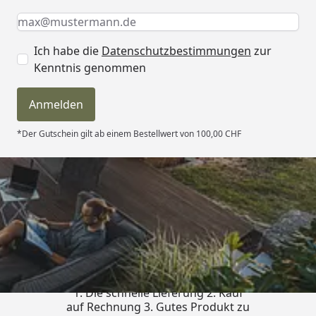
Keine Eingabe erforderlich
Eingabe erforderlich
E-Mail *
Ich habe die
Datenschutzbestimmungen
zur
Kenntnis genommen
Anmelden
*Der Gutschein gilt ab einem Bestellwert von 100,00 CHF
Trusted Shops
4,81
/ 5
„Besonders gut gefallen hat mir :
1. Die schnelle Lieferung 2. Kauf
auf Rechnung 3. Gutes Produkt zu