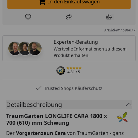
In den Einkaufswagen
In den Einkaufswagen legen
Produkt zur Wunschliste hinzufügen
Teilen
Produkt Ver
Artikel-Nr.: 596677
Experten-Beratung
Wertvolle Informationen zu diesem
Produkt erhalten.
4,81
/ 5
Trusted Shops Käuferschutz
Detailbeschreibung
TraumGarten LONGLIFE CARA 1800 x
700 (610) mm Schwung
Der
Vorgartenzaun Cara
von TraumGarten - ganz