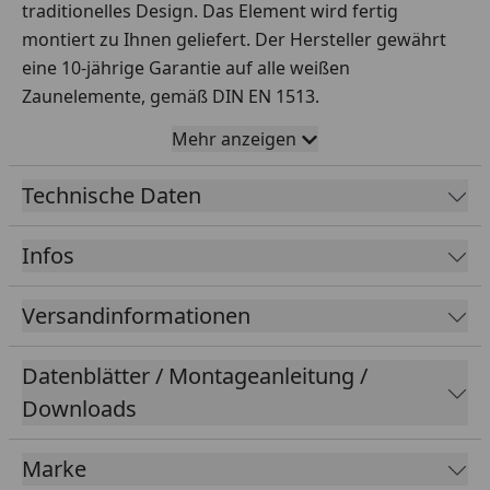
traditionelles Design. Das Element wird fertig
montiert zu Ihnen geliefert. Der Hersteller gewährt
eine 10-jährige Garantie auf alle weißen
Zaunelemente, gemäß DIN EN 1513.
Für alle Zaun- und Torelemente benötigen Sie die
Mehr anzeigen
TraumGarten Profilaufsätze, als Profilabschluss. Hier
können Sie wählen zwischen einem Pyramiden- oder
Technische Daten
Domaufsatz. Zur Befestigung empfehlen wir den
Longlife Kleber.
Infos
Material:
hochwertiger Fensterkunststoff
Maße
Versandinformationen
: 1800 x 700 (610) mm
Zaunprofil
: 82 x28 mm
Zaunriegel:
82 x 35 mm
Datenblätter / Montageanleitung /
Farbe
: Weiß
Downloads
Marke