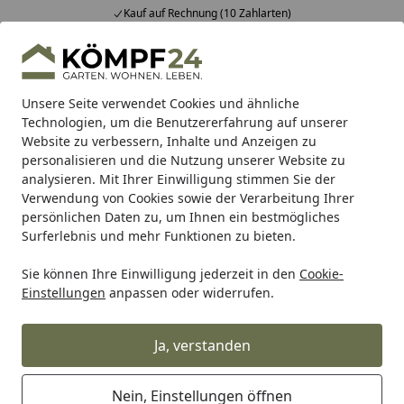
Kauf auf Rechnung (10 Zahlarten)
Alle Produkte
Mein Konto
Wunschl
Eink
Hotline
4,81
/ 5
Suchen
Unsere Seite verwendet Cookies und ähnliche
Technologien, um die Benutzererfahrung auf unserer
Website zu verbessern, Inhalte und Anzeigen zu
Zaun
Vorgartenzaun
Kunststoff Vorgartenzäune
Traum
Startseite
personalisieren und die Nutzung unserer Website zu
TraumGarten LONGLIFE CARA 1800
analysieren. Mit Ihrer Einwilligung stimmen Sie der
Verwendung von Cookies sowie der Verarbeitung Ihrer
x 700 (610) mm Schwung
persönlichen Daten zu, um Ihnen ein bestmögliches
Surferlebnis und mehr Funktionen zu bieten.
Sie können Ihre Einwilligung jederzeit in den
Cookie-
Einstellungen
anpassen oder widerrufen.
Ja, verstanden
Nein, Einstellungen öffnen