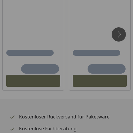
TraumGarten Longlife Pfostenprofil (verdeckt
etwaige Schraublöcher)
TraumGarten Longlife Pfostenkappe
TraumGarten Longlife Eck-Adapter (45°)
Welche Pfostenlänge benötige ich?
Serie
Einbetonieren
Aufschrauben mit
Cara
direkt im Erdreich
Pfostenträger
(Bodeneinstand:
600 mm)
1500 mm
850 mm
Kostenloser Rückversand für Paketware
Kostenlose Fachberatung