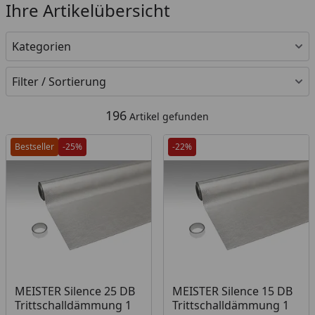
Ihre Artikelübersicht
Kategorien
Filter / Sortierung
196
Artikel gefunden
Bestseller
-25%
-22%
Produkt am Lager
Produkt am Lager
MEISTER Silence 25 DB
MEISTER Silence 15 DB
Trittschalldämmung 1
Trittschalldämmung 1