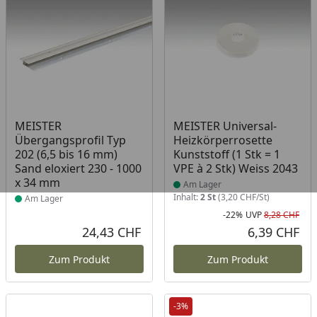
Produkt am Lager
Produkt am Lager
MEISTER
MEISTER Universal-
Übergangsprofil Typ
Heizkörperrosette
202 (6,5 bis 16 mm)
Kunststoff (1 Stk = 1
Sand eloxiert 230 - 1000
VPE à 2 Stk) Weiss 2043
x 34 mm
Am Lager
Inhalt:
2 St
(3,20 CHF/St)
Am Lager
-22%
UVP
8,28 CHF
Rab
Urs
24,43 CHF
6,39 CHF
Aktueller Preis
Akt
Zum Produkt
Zum Produkt
-3%