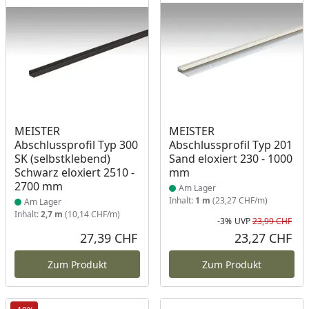
Produkt am Lager
Produkt am Lager
MEISTER
MEISTER
Abschlussprofil Typ 300
Abschlussprofil Typ 201
SK (selbstklebend)
Sand eloxiert 230 - 1000
Schwarz eloxiert 2510 -
mm
2700 mm
Am Lager
Inhalt:
1 m
(23,27 CHF/m)
Am Lager
Inhalt:
2,7 m
(10,14 CHF/m)
-3%
UVP
23,99 CHF
Rab
Urs
27,39 CHF
23,27 CHF
Aktueller Preis
Akt
Zum Produkt
Zum Produkt