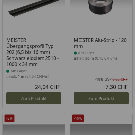
Produkt am Lager
Produkt am Lager
MEISTER
MEISTER Alu-Strip - 120
Übergangsprofil Typ
mm
202 (6,5 bis 16 mm)
Am Lager
Schwarz eloxiert 2510 -
Inhalt:
50 m
(0,15 CHF/m)
1000 x 34 mm
Am Lager
Inhalt:
1 m
(24,04 CHF/m)
-19%
UVP
9,02 CHF
Rab
Urs
24,04 CHF
7,30 CHF
Aktueller Preis
Akt
Zum Produkt
Zum Produkt
-3%
-19%