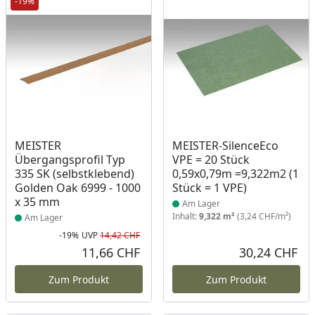
-19%
Produkt am Lager
Produkt am Lager
MEISTER
MEISTER-SilenceEco
Übergangsprofil Typ
VPE = 20 Stück
335 SK (selbstklebend)
0,59x0,79m =9,322m2 (1
Golden Oak 6999 - 1000
Stück = 1 VPE)
x 35 mm
Am Lager
Inhalt:
9,322 m²
(3,24 CHF/m²)
Am Lager
-19%
UVP
14,42 CHF
Rabatt in Prozent
Ursprünglicher Preis
11,66 CHF
30,24 CHF
Aktueller Preis
Akt
Zum Produkt
Zum Produkt