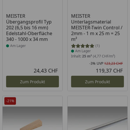
Produkt am Lager
Produkt am Lager
MEISTER
MEISTER
Übergangsprofil Typ
Unterlagsmaterial
202 (6,5 bis 16 mm)
MEISTER-Twin Control /
Edelstahl-Oberfläche
2mm - 1 m x 25 m = 25
340 - 1000 x 34 mm
m²
Am Lager
(1)
Am Lager
Inhalt:
25 m²
(4,77 CHF/m²)
-3%
UVP
123,23 CHF
Rab
Urs
24,43 CHF
119,37 CHF
Aktueller Preis
Akt
Zum Produkt
Zum Produkt
-21%