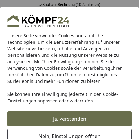
Kauf auf Rechnung (10 Zahlarten)
Alle Produkte
Mein Konto
Wunschl
Eink
Hotline
4,81
/ 5
Suchen
Unsere Seite verwendet Cookies und ähnliche
Technologien, um die Benutzererfahrung auf unserer
Website zu verbessern, Inhalte und Anzeigen zu
personalisieren und die Nutzung unserer Website zu
analysieren. Mit Ihrer Einwilligung stimmen Sie der
Verwendung von Cookies sowie der Verarbeitung Ihrer
persönlichen Daten zu, um Ihnen ein bestmögliches
Surferlebnis und mehr Funktionen zu bieten.
Sie können Ihre Einwilligung jederzeit in den
Cookie-
Einstellungen
anpassen oder widerrufen.
Meister Zubehör für Böden
Ja, verstanden
Meister
Meister Zubehör
Meister Zubehör für Böden
Startseite
Nein, Einstellungen öffnen