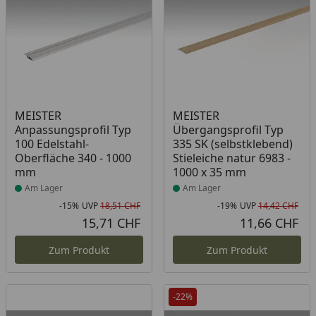
Produkt am Lager
Produkt am Lager
MEISTER
MEISTER
Anpassungsprofil Typ
Übergangsprofil Typ
100 Edelstahl-
335 SK (selbstklebend)
Oberfläche 340 - 1000
Stieleiche natur 6983 -
mm
1000 x 35 mm
Am Lager
Am Lager
-15%
UVP
18,51 CHF
-19%
UVP
14,42 CHF
Rabatt in Prozent
Ursprünglicher Preis
Rab
Urs
15,71 CHF
11,66 CHF
Aktueller Preis
Akt
Zum Produkt
Zum Produkt
-22%