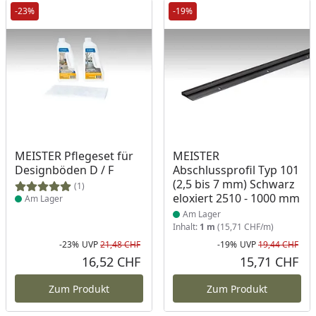
-23%
-19%
Produkt am Lager
Produkt am Lager
MEISTER Pflegeset für
MEISTER
Designböden D / F
Abschlussprofil Typ 101
(2,5 bis 7 mm) Schwarz
(1)
eloxiert 2510 - 1000 mm
Am Lager
Am Lager
Inhalt:
1 m
(15,71 CHF/m)
-23%
UVP
21,48 CHF
-19%
UVP
19,44 CHF
Rabatt in Prozent
Ursprünglicher Preis
Rab
Urs
16,52 CHF
15,71 CHF
Aktueller Preis
Akt
Zum Produkt
Zum Produkt