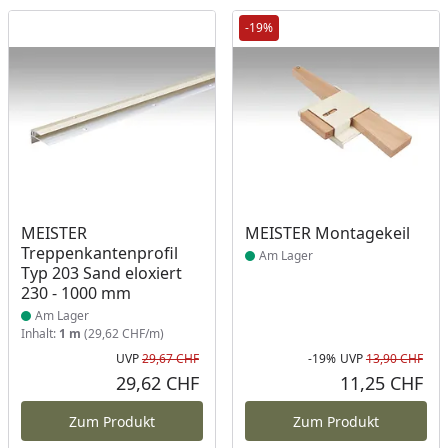
-19%
Produkt am Lager
Produkt am Lager
MEISTER
MEISTER Montagekeil
Treppenkantenprofil
Am Lager
Typ 203 Sand eloxiert
230 - 1000 mm
Am Lager
Inhalt:
1 m
(29,62 CHF/m)
UVP
29,67 CHF
-19%
UVP
13,90 CHF
Ursprünglicher Preis
Rab
Urs
29,62 CHF
11,25 CHF
Aktueller Preis
Akt
Zum Produkt
Zum Produkt