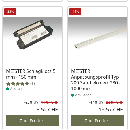
-23%
-14%
Produkt am Lager
Produkt am Lager
MEISTER Schlagklotz 5
MEISTER
mm - 150 mm
Anpassungsprofil Typ
200 Sand eloxiert 230 -
(1)
1000 mm
Am Lager
Am Lager
-23%
UVP
11,07 CHF
-14%
UVP
22,97 CHF
Rabatt in Prozent
Ursprünglicher Preis
Rab
Urs
8,52 CHF
19,57 CHF
Aktueller Preis
Akt
Zum Produkt
Zum Produkt