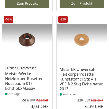
Zum Produkt
Zum Produkt
-58%
-22%
Produkt am Lager
3 Innen-Durchmesser
Produkt am Lager
MEISTER Universal-
MeisterWerke
Heizkörperrosette
Heizkörper-Rosetten
Kunststoff (1 Stk = 1
Nussbaum 015-
VPE à 2 Stk) Eiche natur
Echtholz/Massiv
2013
Am Lager
Am Lager
-58%
UVP
7,25 CHF
-22%
UVP
8,28 CHF
Rabatt in Prozent
Ursprünglicher Preis
Rab
Urs
3,03 CHF
6,39 CHF