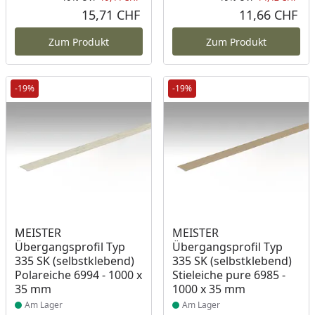
Rabatt in Prozent
Ursprünglicher Preis
Rab
Urs
15,71 CHF
11,66 CHF
Aktueller Preis
Akt
Zum Produkt
Zum Produkt
-19%
-19%
Produkt am Lager
Produkt am Lager
MEISTER
MEISTER
Übergangsprofil Typ
Übergangsprofil Typ
335 SK (selbstklebend)
335 SK (selbstklebend)
Polareiche 6994 - 1000 x
Stieleiche pure 6985 -
35 mm
1000 x 35 mm
Am Lager
Am Lager