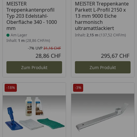
Produkt am Lager
MEISTER
MEISTER Treppenkante
Treppenkantenprofil
Parkett L-Profil 2150 x
Typ 203 Edelstahl-
13 mm 9000 Eiche
Oberfläche 340 - 1000
harmonisch
mm
ultramattlackiert
Am Lager
Inhalt:
2,15 m
(137,52 CHF/m)
Inhalt:
1 m
(28,86 CHF/m)
-7%
UVP
31,16 CHF
Rabatt in Prozent
Ursprünglicher Preis
28,86 CHF
295,67 CHF
Aktueller Preis
Akt
Zum Produkt
Zum Produkt
-18%
-3%