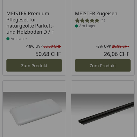
Produkt am Lager
Produkt am Lager
MEISTER Premium
MEISTER Zugeisen
Pflegeset für
(1)
naturgeölte Parkett-
Am Lager
und Holzböden D / F
Am Lager
-18%
UVP
62,50 CHF
-3%
UVP
26,88 CHF
Rabatt in Prozent
Ursprünglicher Preis
Rab
Urs
50,68 CHF
26,06 CHF
Aktueller Preis
Akt
Zum Produkt
Zum Produkt