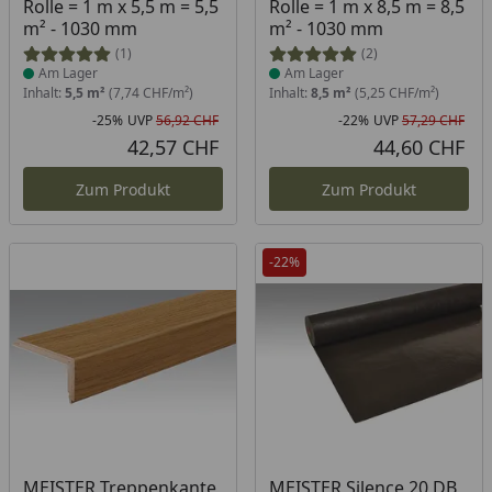
Rolle = 1 m x 5,5 m = 5,5
Rolle = 1 m x 8,5 m = 8,5
m² - 1030 mm
m² - 1030 mm
(1)
(2)
Am Lager
Am Lager
Inhalt:
5,5 m²
(7,74 CHF/m²)
Inhalt:
8,5 m²
(5,25 CHF/m²)
-25%
UVP
56,92 CHF
-22%
UVP
57,29 CHF
Rabatt in Prozent
Ursprünglicher Preis
Rab
Urs
42,57 CHF
44,60 CHF
Aktueller Preis
Akt
Zum Produkt
Zum Produkt
-22%
Produkt am Lager
Produkt am Lager
MEISTER Treppenkante
MEISTER Silence 20 DB