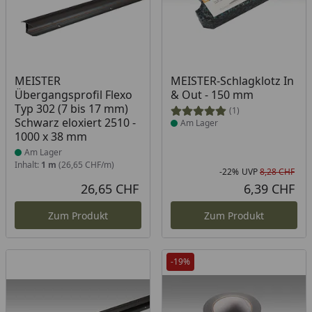
Produkt am Lager
Produkt am Lager
MEISTER
MEISTER-Schlagklotz In
Übergangsprofil Flexo
& Out - 150 mm
Typ 302 (7 bis 17 mm)
(1)
Schwarz eloxiert 2510 -
Am Lager
1000 x 38 mm
Am Lager
Inhalt:
1 m
(26,65 CHF/m)
-22%
UVP
8,28 CHF
Rab
Urs
26,65 CHF
6,39 CHF
Aktueller Preis
Akt
Zum Produkt
Zum Produkt
-19%