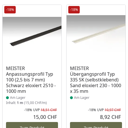
-18%
-18%
Produkt am Lager
Produkt am Lager
MEISTER
MEISTER
Anpassungsprofil Typ
Übergangsprofil Typ
100 (2,5 bis 7 mm)
335 SK (selbstklebend)
Schwarz eloxiert 2510 -
Sand eloxiert 230 - 1000
1000 mm
x 35 mm
Am Lager
Am Lager
Inhalt:
1 m
(15,00 CHF/m)
-18%
UVP
18,51 CHF
-18%
UVP
10,97 CHF
Rabatt in Prozent
Ursprünglicher Preis
Rab
Urs
15,00 CHF
8,92 CHF
Aktueller Preis
Akt
Zum Produkt
Zum Produkt