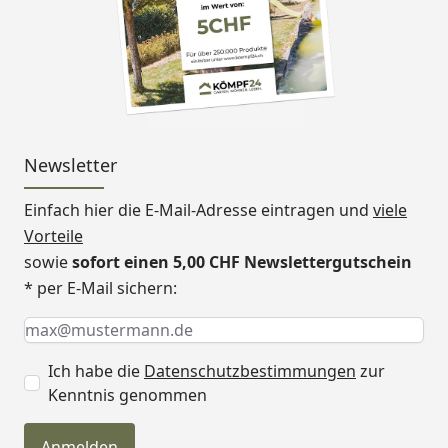
Newsletter
Einfach hier die E-Mail-Adresse eintragen und
viele
Vorteile
sowie
sofort einen 5,00 CHF Newslettergutschein
* per E-Mail sichern:
Keine Eingabe erforderlich
Eingabe erforderlich
E-Mail *
Ich habe die
Datenschutzbestimmungen
zur
Kenntnis genommen
Anmelden