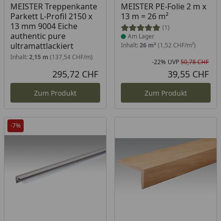
Produkt am Lager
MEISTER Treppenkante
MEISTER PE-Folie 2 m x
Parkett L-Profil 2150 x
13 m = 26 m²
13 mm 9004 Eiche
(1)
authentic pure
Am Lager
ultramattlackiert
Inhalt:
26 m²
(1,52 CHF/m²)
Inhalt:
2,15 m
(137,54 CHF/m)
-22%
UVP
50,78 CHF
Rab
Urs
295,72 CHF
39,55 CHF
Aktueller Preis
Akt
Zum Produkt
Zum Produkt
-7%