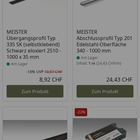
Produkt am Lager
Produkt am Lager
MEISTER
MEISTER
Übergangsprofil Typ
Abschlussprofil Typ 201
335 SK (selbstklebend)
Edelstahl-Oberfläche
Schwarz eloxiert 2510 -
340 - 1000 mm
1000 x 35 mm
Am Lager
Inhalt:
1 m
(24,43 CHF/m)
Am Lager
-18%
UVP
10,97 CHF
Rabatt in Prozent
Ursprünglicher Preis
8,92 CHF
24,43 CHF
Aktueller Preis
Akt
Zum Produkt
Zum Produkt
-22%