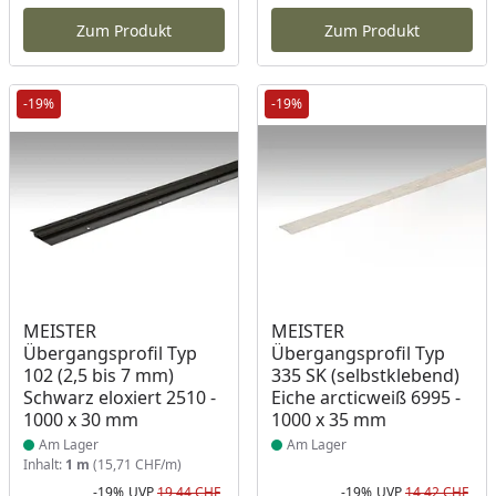
Aktueller Preis
Akt
Zum Produkt
Zum Produkt
-19%
-19%
Produkt am Lager
Produkt am Lager
MEISTER
MEISTER
Übergangsprofil Typ
Übergangsprofil Typ
102 (2,5 bis 7 mm)
335 SK (selbstklebend)
Schwarz eloxiert 2510 -
Eiche arcticweiß 6995 -
1000 x 30 mm
1000 x 35 mm
Am Lager
Am Lager
Inhalt:
1 m
(15,71 CHF/m)
-19%
UVP
19,44 CHF
-19%
UVP
14,42 CHF