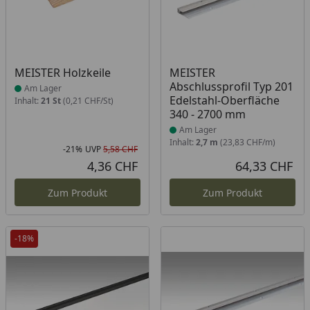
Produkt am Lager
Produkt am Lager
MEISTER Holzkeile
MEISTER
Abschlussprofil Typ 201
Am Lager
Edelstahl-Oberfläche
Inhalt:
21 St
(0,21 CHF/St)
340 - 2700 mm
Am Lager
Inhalt:
2,7 m
(23,83 CHF/m)
-21%
UVP
5,58 CHF
Rabatt in Prozent
Ursprünglicher Preis
4,36 CHF
64,33 CHF
Aktueller Preis
Akt
Zum Produkt
Zum Produkt
-18%