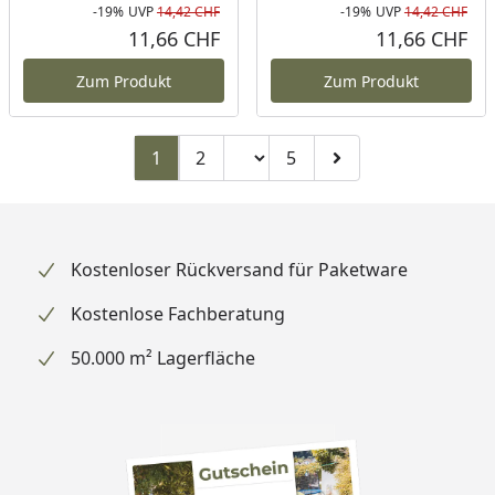
-19%
UVP
14,42 CHF
-19%
UVP
14,42 CHF
Rabatt in Prozent
Ursprünglicher Preis
Rab
Urs
11,66 CHF
11,66 CHF
Aktueller Preis
Akt
Zum Produkt
Zum Produkt
Seitenzahl ändern
1
2
5
Zu Seite 2
Zu Seite 5
Zur nächsten Seite
Kostenloser Rückversand für Paketware
Kostenlose Fachberatung
50.000 m² Lagerfläche