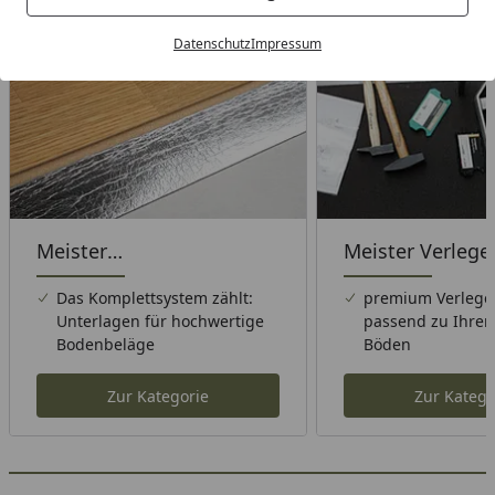
Wählen Sie Ihre Wunschkategorie
Datenschutz
Impressum
Meister
Meister Verleg
Unterlagsmaterial
Das Komplettsystem zählt:
premium Verlege
Unterlagen für hochwertige
passend zu Ihre
Bodenbeläge
Böden
Zur Kategorie
Zur Katego