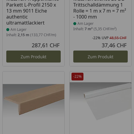
Parkett L-Profil 2150 x
Trittschalldämmung 1
13 mm 9011 Eiche
Rolle = 1 m x 7 m = 7 m²
authentic
- 1000 mm
ultramattlackiert
Am Lager
Inhalt:
7 m²
(5,35 CHF/m²)
Am Lager
Inhalt:
2,15 m
(133,77 CHF/m)
-22%
UVP
48,55 CHF
Rab
Urs
287,61 CHF
37,46 CHF
Aktueller Preis
Akt
Zum Produkt
Zum Produkt
-22%