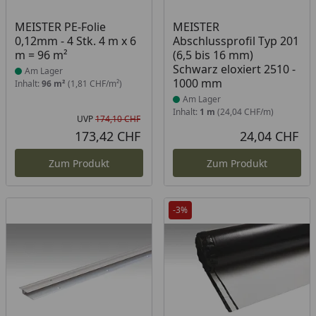
Produkt am Lager
Produkt am Lager
MEISTER PE-Folie
MEISTER
0,12mm - 4 Stk. 4 m x 6
Abschlussprofil Typ 201
m = 96 m²
(6,5 bis 16 mm)
Schwarz eloxiert 2510 -
Am Lager
1000 mm
Inhalt:
96 m²
(1,81 CHF/m²)
Am Lager
Inhalt:
1 m
(24,04 CHF/m)
UVP
174,10 CHF
Ursprünglicher Preis
173,42 CHF
24,04 CHF
Aktueller Preis
Akt
Zum Produkt
Zum Produkt
-3%