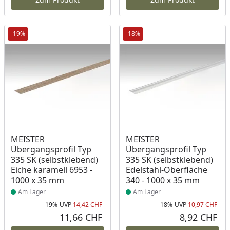
-19%
-18%
Produkt am Lager
Produkt am Lager
MEISTER
MEISTER
Übergangsprofil Typ
Übergangsprofil Typ
335 SK (selbstklebend)
335 SK (selbstklebend)
Eiche karamell 6953 -
Edelstahl-Oberfläche
1000 x 35 mm
340 - 1000 x 35 mm
Am Lager
Am Lager
-19%
UVP
14,42 CHF
-18%
UVP
10,97 CHF
Rabatt in Prozent
Ursprünglicher Preis
Rab
Urs
11,66 CHF
8,92 CHF
Aktueller Preis
Akt