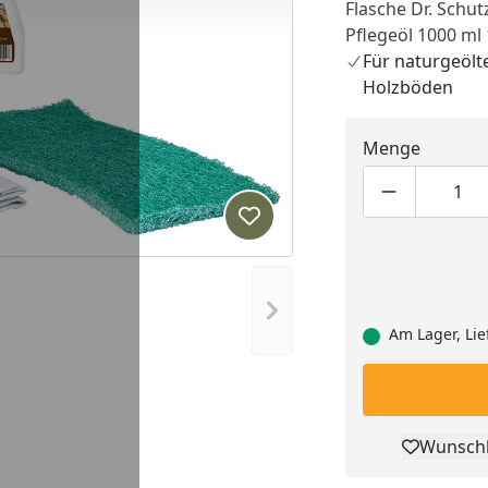
Flasche Dr. Schu
Pflegeöl 1000 ml
Für naturgeölt
Holzböden
Menge
Produktmen
Pro
Produkt zur Wunschliste hi
Nächstes Bild anzeigen
Am Lager, Lie
Wunschl
Pro