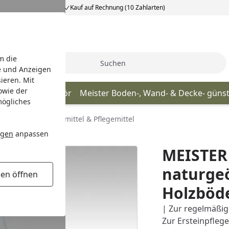
Kauf auf Rechnung (10 Zahlarten)
m die
Suche
e und Anzeigen
ieren. Mit
owie der
Meister Zubehör
Meister Boden-, Wand- & Decke- güns
mögliches
Meister Reinigungsmittel & Pflegemittel
lzböden D / F
ngen
anpassen
MEISTER
naturgeö
gen öffnen
Holzböde
| Zur regelmäßig
Zur Ersteinpflege