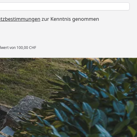
h
utzbestimmungen
zur Kenntnis genommen
llwert von 100,00 CHF