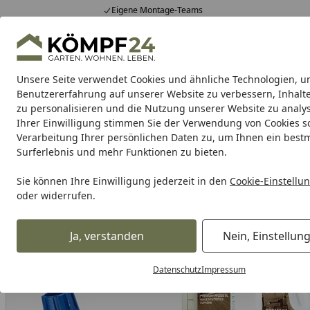
Eigene Montage-Teams
Hotline
0 71 588 01 81
4,81
/ 5
Mo-Fr. 8-16 Uhr
25.957 Bewertungen
Unsere Seite verwendet Cookies und ähnliche Technologien, u
Alle Produkte
Highlights
Tipps & Tricks
Alle Produkte
Benutzererfahrung auf unserer Website zu verbessern, Inhalt
zu personalisieren und die Nutzung unserer Website zu analys
Ihrer Einwilligung stimmen Sie der Verwendung von Cookies s
Meister
Meister Böden
Meister Paneele
Leisten
Verarbeitung Ihrer persönlichen Daten zu, um Ihnen ein best
Surferlebnis und mehr Funktionen zu bieten.
Meister
Meister Zubehör
Meister Zubehör für Böden
Startseite
MEISTER Premium Pflegeset für naturgeölte Parkett- und Ho
Sie können Ihre Einwilligung jederzeit in den
Cookie-Einstellu
oder widerrufen.
Ja, verstanden
Nein, Einstellun
Datenschutz
Impressum