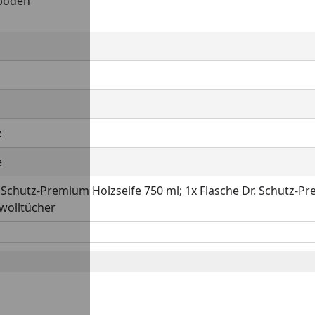
zböden
z
e
. Schutz-Premium Holzseife 750 ml; 1x Flasche Dr. Schutz-
wolltücher