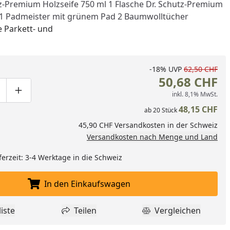
tz-Premium Holzseife 750 ml 1 Flasche Dr. Schutz-Premium
 1 Padmeister mit grünem Pad 2 Baumwolltücher
e Parkett- und
-18%
UVP
62,50 CHF
50,68 CHF
inkl. 8,1% MwSt.
ge um eins verringern
duktmenge manuell eingeben
Produktmenge um eins erhöhen
nzufügen
48,15 CHF
ab
20
Stück
45,90 CHF Versandkosten in der Schweiz
Versandkosten nach Menge und Land
ferzeit: 3-4 Werktage in die Schweiz
In den Einkaufswagen
In den Einkaufswagen legen
iste
Teilen
Vergleichen
dukt zur Wunschliste hinzufügen
Teilen
Produkt Vergle