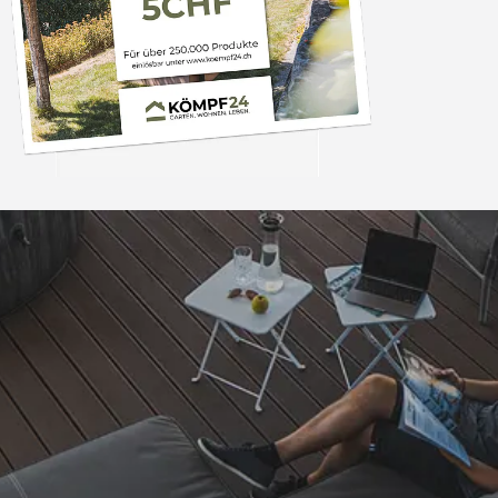
Trusted Shops
„- Retouren Bearbe
umgehend erl
4,81
/ 5
04.08.202
25.957 Bewertungen