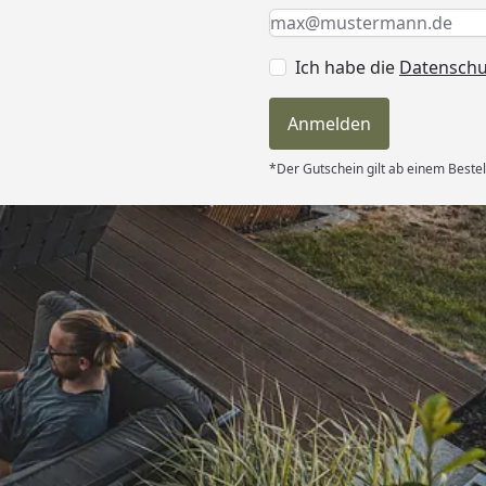
Keine Eingabe erforderlic
Eingabe erforderlich
E-Mail *
Ich habe die
Datensch
Anmelden
*Der Gutschein gilt ab einem Beste
Versand
itung wurde
edigt“
6