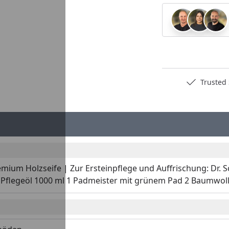
Deutschlands bester Händler
Trusted S
mium Holzseife | Zur Ersteinpflege und Auffrischung: Dr. Sc
 Pflegeöl 1000 ml 1 Padmeister mit grünem Pad 2 Baumwol