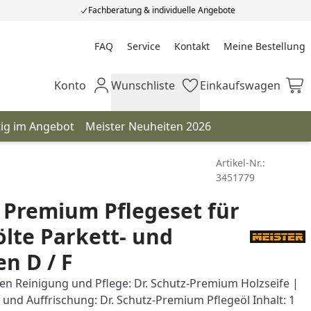
Fachberatung & individuelle Angebote
FAQ
Service
Kontakt
Meine Bestellung
Meine Bestellung
Konto
Wunschliste
Einkaufswagen
Mein Konto
Wunschliste
Einkaufswagen
tig im Angebot
Meister Neuheiten 2026
Artikel-Nr.:
3451779
 Premium Pflegeset für
lte Parkett- und
n D / F
en Reinigung und Pflege: Dr. Schutz-Premium Holzseife |
 und Auffrischung: Dr. Schutz-Premium Pflegeöl Inhalt: 1