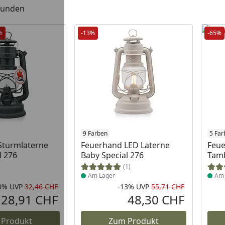
efunden
%
-13%
-65%
 Lager
Produkt am Lager
9 Farben
Prod
5 Far
Sturmlaterne
Feuerhand LED Laterne
Feue
l 276
Baby Special 276
Tam
(1)
Am Lager
Am 
0%
UVP
32,46 CHF
-13%
UVP
55,71 CHF
Rabatt in Prozent
Ursprünglicher Preis
Rabatt in 
Ursprüngli
28,91 CHF
48,30 CHF
Aktueller Preis
Aktueller P
 Produkt
Zum Produkt