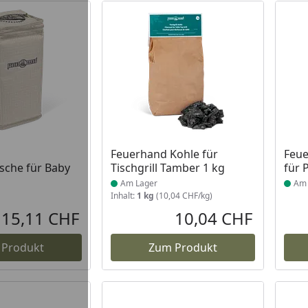
 Lager
Produkt am Lager
Prod
Feuerhand Kohle für
Feu
sche für Baby
Tischgrill Tamber 1 kg
für 
Am Lager
Am 
Inhalt:
1 kg
(10,04 CHF/kg)
15,11 CHF
10,04 CHF
Aktueller Preis
Aktueller P
 Produkt
Zum Produkt