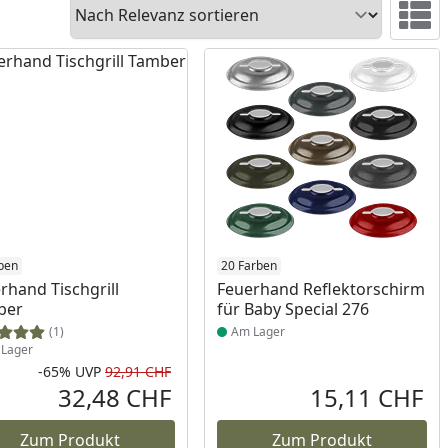
Sortieren
Ansicht 
ukt am Lager
ben
Produkt am Lager
20 Farben
rhand Tischgrill
Feuerhand Reflektorschirm
ber
für Baby Special 276
(1)
Am Lager
Lager
-65%
UVP
92,91 CHF
Prozent
cher Preis
Rabatt in Prozent
Ursprünglicher Preis
32,48 CHF
15,11 CHF
reis
Aktueller Preis
Akt
Zum Produkt
Zum Produkt