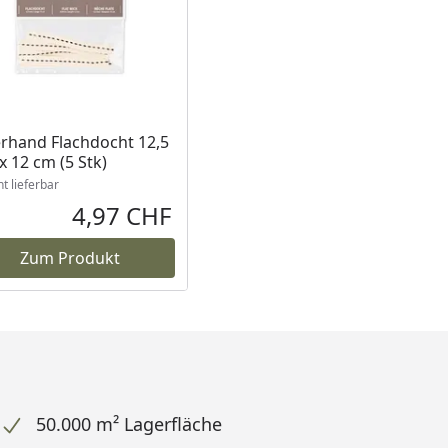
ukt nicht lieferbar
rhand Flachdocht 12,5
 12 cm (5 Stk)
ht lieferbar
4,97 CHF
reis
Aktueller Preis
Zum Produkt
50.000 m² Lagerfläche