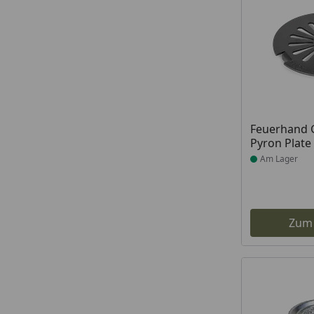
Produkt am
Feuerhand G
Pyron Plate
Am Lager
Zum