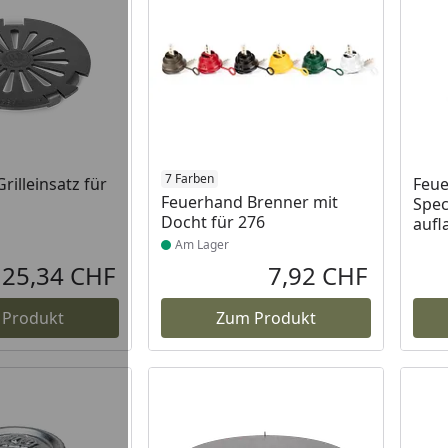
 Lager
Produkt am Lager
7 Farben
rilleinsatz für
Feue
Feuerhand Brenner mit
Spec
Docht für 276
aufl
Am Lager
25,34 CHF
7,92 CHF
Aktueller Preis
Aktueller P
 Produkt
Zum Produkt