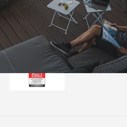
Trusted Shops
„- Retouren Bearbe
umgehend erl
4,81
/ 5
04.08.202
25.957 Bewertungen
Auszeichnungen