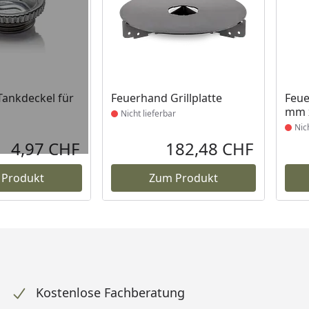
Produkt nicht lieferbar
Prod
ankdeckel für
Feuerhand Grillplatte
Feue
mm x
Nicht lieferbar
Nic
4,97 CHF
182,48 CHF
Aktueller Preis
Aktueller P
 Produkt
Zum Produkt
Kostenlose Fachberatung