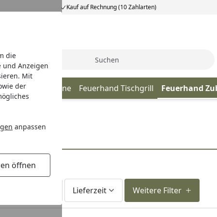
Kauf auf Rechnung (10 Zahlarten)
m die
Suche
e und Anzeigen
ieren. Mit
owie der
chale & Feuertonne
Feuerhand Tischgrill
Feuerhand Zu
mögliches
ngen
anpassen
gen öffnen
fort lieferbar
Lieferzeit
Weitere Filter