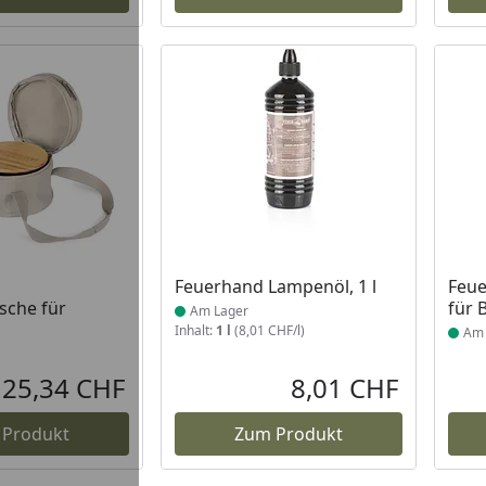
 Lager
Produkt am Lager
Prod
Feuerhand Lampenöl, 1 l
Feue
sche für
für 
Am Lager
Inhalt:
1 l
(8,01 CHF/l)
Am 
25,34 CHF
8,01 CHF
Aktueller Preis
Aktueller P
 Produkt
Zum Produkt