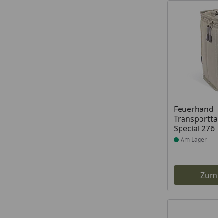
Produkt am
Feuerhand
Transportta
Special 276
Am Lager
Zum