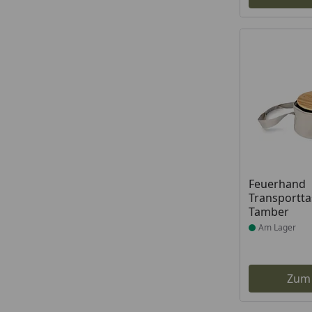
Produkt am
Feuerhand
Transportta
Tamber
Am Lager
Zum