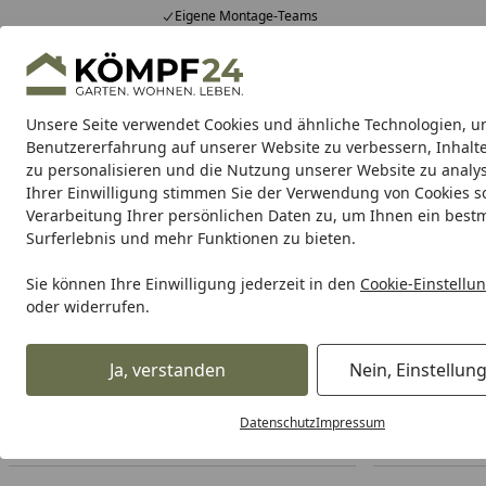
Eigene Montage-Teams
Hotline
0 71 588 01 81
4,81
/ 5
Mo-Fr. 8-16 Uhr
25.957 Bewertungen
Unsere Seite verwendet Cookies und ähnliche Technologien, u
Alle Produkte
Highlights
Tipps & Tricks
Alle Produkte
Benutzererfahrung auf unserer Website zu verbessern, Inhalt
zu personalisieren und die Nutzung unserer Website zu analys
Ihrer Einwilligung stimmen Sie der Verwendung von Cookies s
Feuerhand
Feuerhand Laterne
Feuerhand Feuers
Verarbeitung Ihrer persönlichen Daten zu, um Ihnen ein best
Surferlebnis und mehr Funktionen zu bieten.
Feuerhand
Feuerhand Zubehör
Startseite
Sie können Ihre Einwilligung jederzeit in den
Cookie-Einstellu
Feuerhand Zubehör
oder widerrufen.
Ihre Artikelübersicht
Ja, verstanden
Nein, Einstellun
Datenschutz
Impressum
Preisspanne
Angebote
Am Lager
So