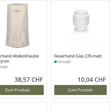
ukt am Lager
Produkt am Lager
erhand Abdeckhaube
Feuerhand Glas 276 matt
Pyron
Am Lager
Lager
38,57 CHF
10,04 CHF
reis
Aktueller Preis
Akt
Zum Produkt
Zum Produkt