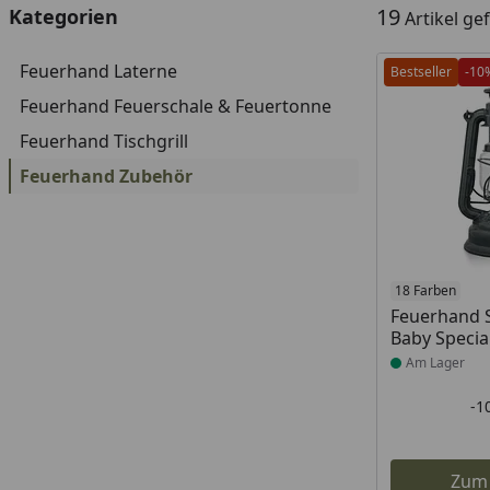
19
Kategorien
Artikel g
Feuerhand Laterne
Bestseller
-10
Feuerhand Feuerschale & Feuertonne
Feuerhand Tischgrill
Feuerhand Zubehör
Produkt am
18 Farben
Feuerhand 
Baby Specia
Am Lager
-1
Zum