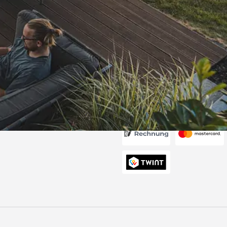
Versand
itung wurde
edigt“
6
Akzeptierte Zahlungsa