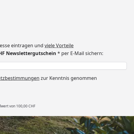
dresse eintragen und
viele Vorteile
CHF Newslettergutschein
* per E-Mail sichern:
h
utzbestimmungen
zur Kenntnis genommen
llwert von 100,00 CHF