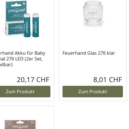
rhand Akku für Baby
Feuerhand Glas 276 klar
ial 276 LED (2er Set,
adbar)
20,17 CHF
8,01 CHF
reis
Aktueller Preis
Akt
Zum Produkt
Zum Produkt