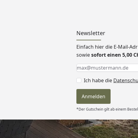
Newsletter
Einfach hier die E-Mail-A
sowie
sofort einen 5,00 
Keine Eingabe erforderlic
Eingabe erforderlich
E-Mail *
Ich habe die
Datensch
Anmelden
*Der Gutschein gilt ab einem Beste