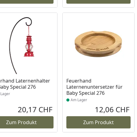
ukt am Lager
Produkt am Lager
rhand Laternenhalter
Feuerhand
Baby Special 276
Laternenuntersetzer für
Baby Special 276
Lager
Am Lager
20,17 CHF
12,06 CHF
reis
Aktueller Preis
Akt
Zum Produkt
Zum Produkt