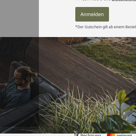
Anmelden
*Der Gutschein gilt ab einem Beste
Versand
s-Markenware,
iten (aufgrund
er Erfahrung
nen) und: bei
e Antwort
6
on einem
nd und nicht
Bot, der
rten schickt
Akzeptierte Zahlungsa
r immer öfter
). “