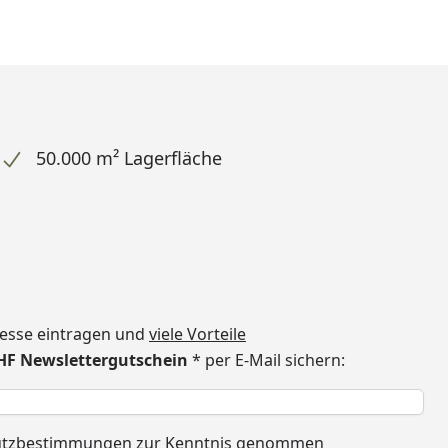
50.000 m² Lagerfläche
dresse eintragen und
viele Vorteile
CHF Newslettergutschein
* per E-Mail sichern:
h
utzbestimmungen
zur Kenntnis genommen