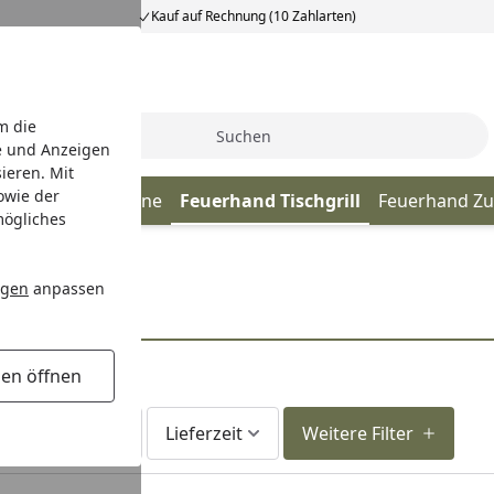
Kauf auf Rechnung (10 Zahlarten)
m die
Suche
e und Anzeigen
ieren. Mit
owie der
chale & Feuertonne
Feuerhand Tischgrill
Feuerhand Z
mögliches
ngen
anpassen
gen öffnen
fort lieferbar
Lieferzeit
Weitere Filter