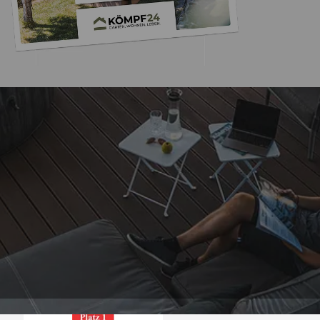
Trusted Shops
„Sehr gute Qualität
realistische Lieferze
mehrfacher schlecht
muss ich dies erwäh
4,81
/ 5
25.992 Bewertungen
Kritik kommt di
09.08.202
offensichtlich v
Menschen mit Versta
von einem Chat-
nichtssagende Antwo
Auszeichnungen
(auch dass ist leide
ein Problem