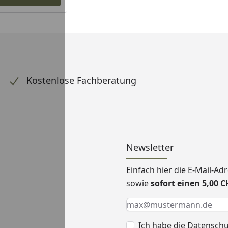
Kostenlose Fachberatung
Newsletter
Einfach hier die E-Mail-A
sowie
sofort einen 5,00 
Keine Eingabe erforderlic
Eingabe erforderlich
E-Mail *
Ich habe die
Datensch