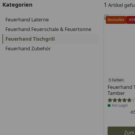
1
Kategorien
Artikel gef
Feuerhand Laterne
Bestseller
-65
Feuerhand Feuerschale & Feuertonne
Feuerhand Tischgrill
Feuerhand Zubehör
Produkt am
5 Farben
Feuerhand T
Tamber
(
Am Lager
-6
Zum