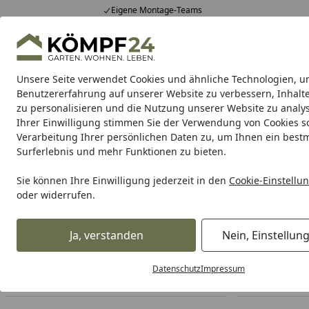
Eigene Montage-Teams
Hotline
0 71 588 01 81
4,81
/ 5
Mo-Fr. 8-16 Uhr
25.992 Bewertungen
Unsere Seite verwendet Cookies und ähnliche Technologien, u
Alle Produkte
Highlights
Tipps & Tricks
Alle Produkte
Benutzererfahrung auf unserer Website zu verbessern, Inhalt
zu personalisieren und die Nutzung unserer Website zu analys
Ihrer Einwilligung stimmen Sie der Verwendung von Cookies s
Feuerhand
Feuerhand Laterne
Feuerhand Feuers
Verarbeitung Ihrer persönlichen Daten zu, um Ihnen ein best
Surferlebnis und mehr Funktionen zu bieten.
Feuerhand
Feuerhand Tischgrill
Startseite
Sie können Ihre Einwilligung jederzeit in den
Cookie-Einstellu
Feuerhand Tischgrill
oder widerrufen.
Ihre Artikelübersicht
Ja, verstanden
Nein, Einstellun
Datenschutz
Impressum
Preisspanne
Angebote
Am Lager
So