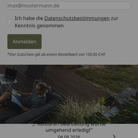
Keine Eingabe erforderlich
Eingabe erforderlich
E-Mail *
Ich habe die
Datenschutzbestimmungen
zur
Kenntnis genommen
Anmelden
*Der Gutschein gilt ab einem Bestellwert von 100,00 CHF
Trusted Shops
4,81
/ 5
„- Retouren Bearbeitung wurde
umgehend erledigt“
04.08.2026