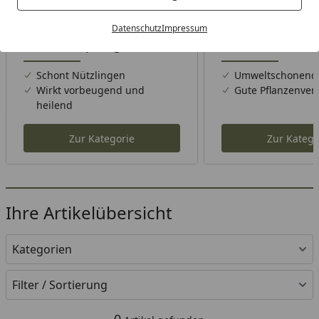
Datenschutz
Impressum
Pilzbekämpfung
Insektenbekäm
Schont Nützlingen
Umweltschonend
Wirkt vorbeugend und
Gute Pflanzenvert
heilend
Zur Kategorie
Zur Katego
Ihre Artikelübersicht
Kategorien
Filter / Sortierung