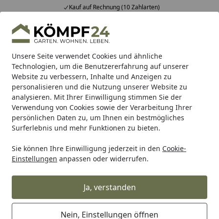
Kauf auf Rechnung (10 Zahlarten)
Alle Produkte
Mein Konto
Wunschl
Eink
Hotline
4,81
/ 5
Suchen
Unsere Seite verwendet Cookies und ähnliche
Technologien, um die Benutzererfahrung auf unserer
Website zu verbessern, Inhalte und Anzeigen zu
Compo
Pflanzenschutz
Startseite
personalisieren und die Nutzung unserer Website zu
Compo Pflanzenschutz
analysieren. Mit Ihrer Einwilligung stimmen Sie der
Verwendung von Cookies sowie der Verarbeitung Ihrer
persönlichen Daten zu, um Ihnen ein bestmögliches
Wählen Sie Ihr Compo
Surferlebnis und mehr Funktionen zu bieten.
Pflanzenschutzmittel:
Sie können Ihre Einwilligung jederzeit in den
Cookie-
Einstellungen
anpassen oder widerrufen.
Ja, verstanden
Nein, Einstellungen öffnen