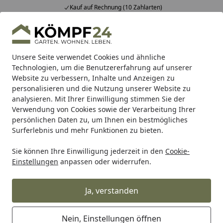
Kauf auf Rechnung (10 Zahlarten)
Alle Produkte
Mein Konto
Wunschl
Eink
Hotline
4,81
/ 5
Suchen
Unsere Seite verwendet Cookies und ähnliche
Technologien, um die Benutzererfahrung auf unserer
Website zu verbessern, Inhalte und Anzeigen zu
Compo
Bio
Startseite
personalisieren und die Nutzung unserer Website zu
Compo Bio
analysieren. Mit Ihrer Einwilligung stimmen Sie der
Verwendung von Cookies sowie der Verarbeitung Ihrer
persönlichen Daten zu, um Ihnen ein bestmögliches
Wählen Sie Ihr Compo Pflegeschutz,
Surferlebnis und mehr Funktionen zu bieten.
Compo Dünger oder Compo
Sie können Ihre Einwilligung jederzeit in den
Cookie-
Einstellungen
anpassen oder widerrufen.
Blumenerde:
Ja, verstanden
Nein, Einstellungen öffnen