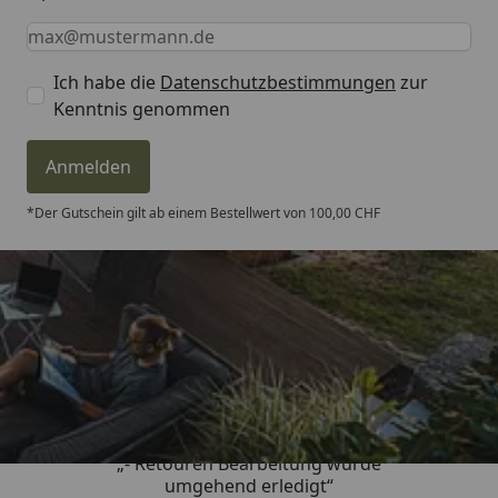
Keine Eingabe erforderlich
Eingabe erforderlich
E-Mail *
Ich habe die
Datenschutzbestimmungen
zur
Kenntnis genommen
Anmelden
*Der Gutschein gilt ab einem Bestellwert von 100,00 CHF
Trusted Shops
4,81
/ 5
„- Retouren Bearbeitung wurde
umgehend erledigt“