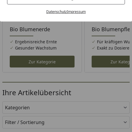
Datenschutz
Impressum
Bio Blumenerde
Bio Blumenpfle
Ergebnisreiche Ernte
Für kräftigen Wu
Gesunder Wachstum
Exakt zu Dosieren
Zur Kategorie
Zur Katego
Ihre Artikelübersicht
Kategorien
Filter / Sortierung