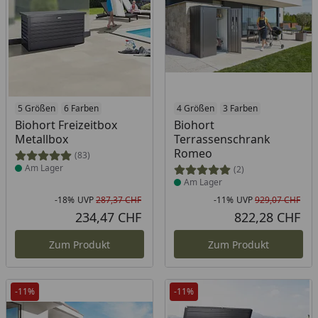
Produkt am Lager
5 Größen
6 Farben
Produkt am Lager
4 Größen
3 Farben
Biohort Freizeitbox
Biohort
Metallbox
Terrassenschrank
Romeo
(83)
Am Lager
(2)
Am Lager
-18%
UVP
287,37 CHF
-11%
UVP
929,07 CHF
Rabatt in Prozent
Ursprünglicher Preis
Rab
Urs
234,47 CHF
822,28 CHF
Aktueller Preis
Akt
Zum Produkt
Zum Produkt
-11%
-11%