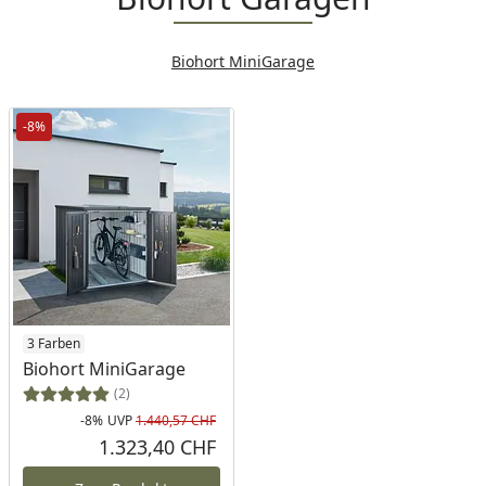
Biohort MiniGarage
-8%
3 Farben
Biohort MiniGarage
(2)
-8%
UVP
1.440,57 CHF
Rabatt in Prozent
Ursprünglicher Preis
1.323,40 CHF
Aktueller Preis