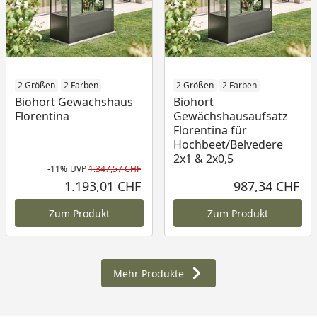
2 Größen
2 Farben
2 Größen
2 Farben
Biohort Gewächshaus
Biohort
Florentina
Gewächshausaufsatz
Florentina für
Hochbeet/Belvedere
2x1 & 2x0,5
-11%
UVP
1.347,57 CHF
Rabatt in Prozent
Ursprünglicher Preis
1.193,01 CHF
987,34 CHF
Aktueller Preis
Akt
Zum Produkt
Zum Produkt
Mehr Produkte