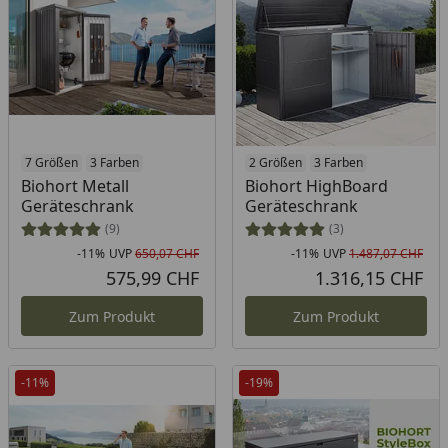
7 Größen
3 Farben
2 Größen
3 Farben
Biohort Metall
Biohort HighBoard
Geräteschrank
Geräteschrank
(9)
(3)
-11%
UVP
650,07 CHF
-11%
UVP
1.487,07 CHF
Rabatt in Prozent
Ursprünglicher Preis
Rab
Urs
575,99 CHF
1.316,15 CHF
Aktueller Preis
Akt
Zum Produkt
Zum Produkt
-11%
-19%