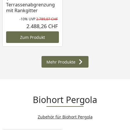
Terrassenabgrenzung
mit Rankgitter
-10%
UVP
2.789,07 CHF
Rabatt in Prozent
Ursprünglicher Preis
2.488,26 CHF
Aktueller Preis
Zum Produkt
Mehr Produkte
Biohort Pergola
Zubehör für Biohort Pergola