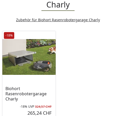
Charly
Zubehör für Biohort Rasenrobotergarage Charly
-18%
Biohort
Rasenrobotergarage
Charly
-18%
UVP
324,57 CHF
Rabatt in Prozent
Ursprünglicher Preis
265,24 CHF
Aktueller Preis