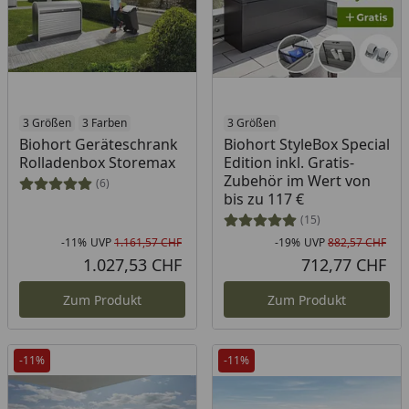
3 Größen
3 Farben
3 Größen
Biohort Geräteschrank
Biohort StyleBox Special
Rolladenbox Storemax
Edition inkl. Gratis-
Zubehör im Wert von
(6)
bis zu 117 €
(15)
-11%
UVP
1.161,57 CHF
-19%
UVP
882,57 CHF
Rabatt in Prozent
Ursprünglicher Preis
Rab
Urs
1.027,53 CHF
712,77 CHF
Aktueller Preis
Akt
Zum Produkt
Zum Produkt
-11%
-11%