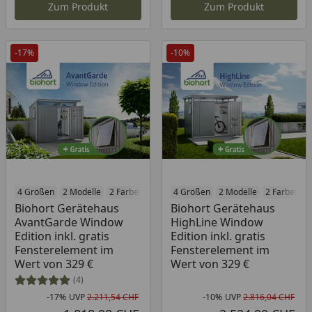
Zum Produkt
Zum Produkt
-17%
-10%
4 Größen
2 Modelle
2 Farben
4 Größen
2 Modelle
2 Farben
Biohort Gerätehaus
Biohort Gerätehaus
AvantGarde Window
HighLine Window
Edition inkl. gratis
Edition inkl. gratis
Fensterelement im
Fensterelement im
Wert von 329 €
Wert von 329 €
(4)
-17%
UVP
2.211,54 CHF
-10%
UVP
2.816,04 CHF
Rabatt in Prozent
Ursprünglicher Preis
Rab
Urs