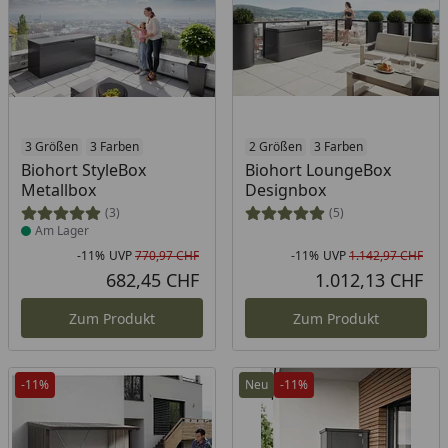
Produkt am Lager
3 Größen
3 Farben
2 Größen
3 Farben
Biohort StyleBox
Biohort LoungeBox
Metallbox
Designbox
(3)
(5)
Am Lager
-11%
UVP
770,97 CHF
-11%
UVP
1.142,97 CHF
Rabatt in Prozent
Ursprünglicher Preis
Rab
Urs
682,45 CHF
1.012,13 CHF
Aktueller Preis
Akt
Zum Produkt
Zum Produkt
-11%
Neu
-11%