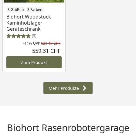
3 Größen
3 Farben
Biohort Woodstock
Kaminholzlager
Geräteschrank
(5)
-11%
UVP
631,47 CHF
Rabatt in Prozent
Ursprünglicher Preis
559,31 CHF
Aktueller Preis
Zum Produkt
Mehr Produkte
Biohort Rasenrobotergarage