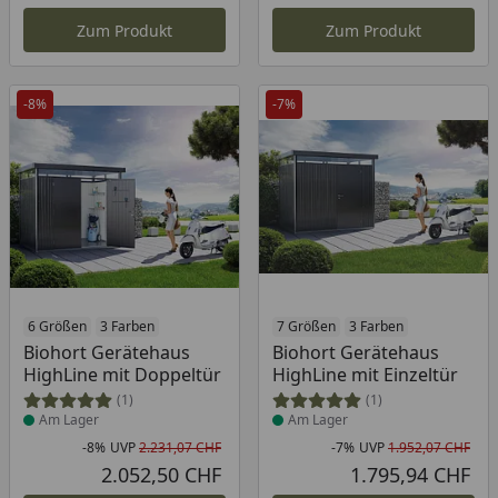
Aktueller Preis
Akt
Zum Produkt
Zum Produkt
-8%
-7%
Produkt am Lager
6 Größen
3 Farben
Produkt am Lager
7 Größen
3 Farben
Biohort Gerätehaus
Biohort Gerätehaus
HighLine mit Doppeltür
HighLine mit Einzeltür
(1)
(1)
Am Lager
Am Lager
-8%
UVP
2.231,07 CHF
-7%
UVP
1.952,07 CHF
Rabatt in Prozent
Ursprünglicher Preis
Rab
Urs
2.052,50 CHF
1.795,94 CHF
Aktueller Preis
Akt