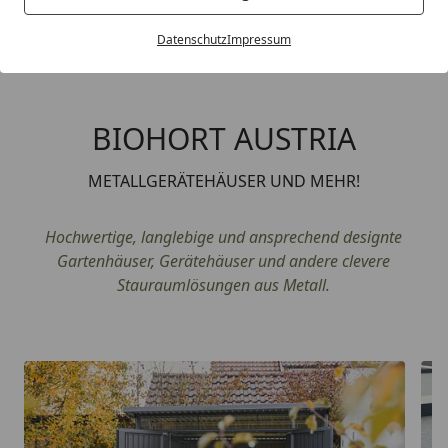
Datenschutz
Impressum
BIOHORT AUSTRIA
METALLGERÄTEHÄUSER UND MEHR!
Hochwertige, langlebige und ansprechend designte
Gartenhäuser, Gerätehäuser und andere clevere
Stauraumlösungen aus Metall.