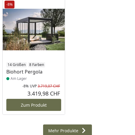
-8%
Produkt am Lager
14 Größen
8 Farben
Biohort Pergola
Am Lager
-8%
UVP
3.719,07 CHF
Rabatt in Prozent
Ursprünglicher Preis
3.419,98 CHF
Aktueller Preis
Zum Produkt
Mehr Produkte