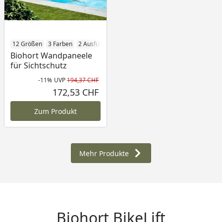
12 Größen
3 Farben
2 Ausführungen
Biohort Wandpaneele
für Sichtschutz
-11%
UVP
194,37 CHF
Rabatt in Prozent
Ursprünglicher Preis
172,53 CHF
Aktueller Preis
Zum Produkt
Mehr Produkte
Biohort BikeLift