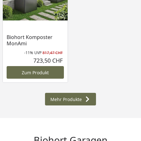
Biohort Komposter
MonAmi
-11%
UVP
817,47 CHF
Rabatt in Prozent
Ursprünglicher Preis
723,50 CHF
Aktueller Preis
Zum Produkt
Mehr Produkte
Biohort Garagen