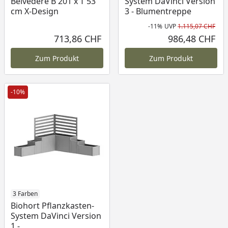
Belvedere B 201 x T 53
System DaVinci Version
cm X-Design
3 - Blumentreppe
-11%
UVP
1.115,07 CHF
Rab
Urs
713,86 CHF
986,48 CHF
Aktueller Preis
Akt
Zum Produkt
Zum Produkt
-10%
3 Farben
Biohort Pflanzkasten-
System DaVinci Version
1 -