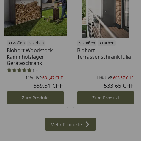
3 Größen
3 Farben
5 Größen
3 Farben
Biohort Woodstock
Biohort
Kaminholzlager
Terrassenschrank Julia
Geräteschrank
(5)
-11%
UVP
631,47 CHF
-11%
UVP
603,57 CHF
Rabatt in Prozent
Ursprünglicher Preis
Rab
Urs
559,31 CHF
533,65 CHF
Aktueller Preis
Akt
Zum Produkt
Zum Produkt
Mehr Produkte