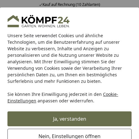
Fachberatung & individuelle Angebote
Alle Produkte
Mein Konto
Wunschl
Eink
Hotline
4,81
/ 5
Suchen
Unsere Seite verwendet Cookies und ähnliche
Technologien, um die Benutzererfahrung auf unserer
Website zu verbessern, Inhalte und Anzeigen zu
personalisieren und die Nutzung unserer Website zu
analysieren. Mit Ihrer Einwilligung stimmen Sie der
Verwendung von Cookies sowie der Verarbeitung Ihrer
persönlichen Daten zu, um Ihnen ein bestmögliches
Surferlebnis und mehr Funktionen zu bieten.
Sie können Ihre Einwilligung jederzeit in den
Cookie-
Einstellungen
anpassen oder widerrufen.
Biohort
Ja, verstanden
Biohort
Startseite
Nein, Einstellungen öffnen