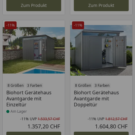
Zum Produkt
Zum Produkt
-11%
-11%
Produkt am Lager
8 Größen
3 Farben
8 Größen
3 Farben
Biohort Gerätehaus
Biohort Gerätehaus
Avantgarde mit
Avantgarde mit
Einzeltür
Doppeltür
Am Lager
-11%
UVP
1.533,57 CHF
-11%
UVP
1.812,57 CHF
Rabatt in Prozent
Ursprünglicher Preis
Rab
Urs
1.357,20 CHF
1.604,80 CHF
Aktueller Preis
Akt