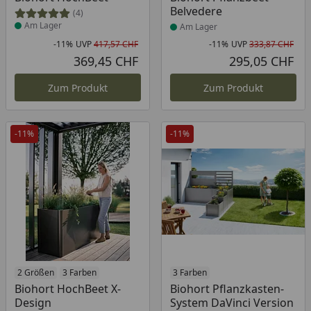
Belvedere
(4)
Am Lager
Am Lager
-11%
UVP
417,57 CHF
-11%
UVP
333,87 CHF
Rabatt in Prozent
Ursprünglicher Preis
Rab
Urs
369,45 CHF
295,05 CHF
Aktueller Preis
Akt
Zum Produkt
Zum Produkt
-11%
-11%
2 Größen
3 Farben
3 Farben
Biohort HochBeet X-
Biohort Pflanzkasten-
Design
System DaVinci Version