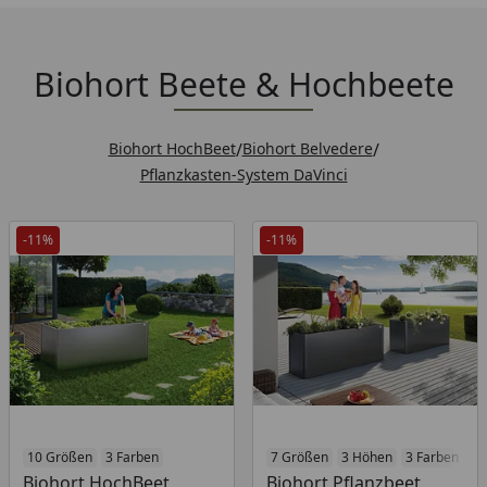
Biohort Beete & Hochbeete
Biohort HochBeet
/
Biohort Belvedere
/
Pflanzkasten-System DaVinci
-11%
-11%
Produkt am Lager
10 Größen
3 Farben
Produkt am Lager
7 Größen
3 Höhen
3 Farben
Biohort HochBeet
Biohort Pflanzbeet