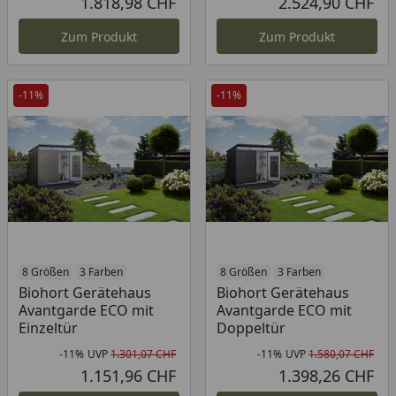
1.818,98 CHF
2.524,90 CHF
Aktueller Preis
Akt
Zum Produkt
Zum Produkt
-11%
-11%
8 Größen
3 Farben
8 Größen
3 Farben
Biohort Gerätehaus
Biohort Gerätehaus
Avantgarde ECO mit
Avantgarde ECO mit
Einzeltür
Doppeltür
-11%
UVP
1.301,07 CHF
-11%
UVP
1.580,07 CHF
Rabatt in Prozent
Ursprünglicher Preis
Rab
Urs
1.151,96 CHF
1.398,26 CHF
Aktueller Preis
Akt