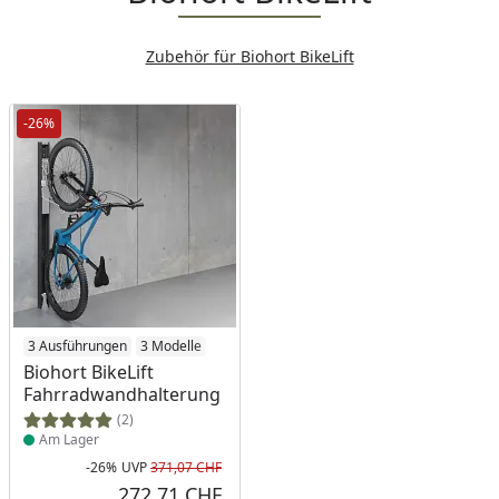
Zubehör für Biohort BikeLift
-26%
Produkt am Lager
3 Ausführungen
3 Modelle
Biohort BikeLift
Fahrradwandhalterung
(2)
Am Lager
-26%
UVP
371,07 CHF
Rabatt in Prozent
Ursprünglicher Preis
272,71 CHF