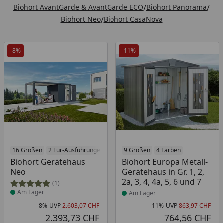
Biohort AvantGarde & AvantGarde ECO
/
Biohort Panorama
/
Biohort Neo
/
Biohort CasaNova
-8%
-11%
Produkt am Lager
16 Größen
2 Tür-Ausführungen
3 Farben
Produkt am Lager
9 Größen
4 Farben
Biohort Gerätehaus
Biohort Europa Metall-
Neo
Gerätehaus in Gr. 1, 2,
2a, 3, 4, 4a, 5, 6 und 7
(1)
Am Lager
Am Lager
-8%
UVP
2.603,07 CHF
-11%
UVP
863,97 CHF
Rabatt in Prozent
Ursprünglicher Preis
Rab
Urs
2.393,73 CHF
764,56 CHF