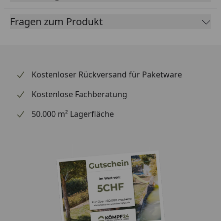
Farben
Dunkelgrau-metallic
Fragen zum Produkt
(Seitenwände)
Quarzgrau-metallic (Deckel)
Montage
Montage zum günstigen Festpreis
möglich
Kostenloser Rückversand für Paketware
oder
Sorglos-Paket mit Montage und
Kostenlose Fachberatung
besonderen Service-Leistungen
50.000 m² Lagerfläche
zum Festpreis
Weitere Informationen
Biohort Rasenrobotergarage Charly
Stückliste (05.2021)
Biohort Rasenrobotergarage Charly
Stückliste (07.2023)