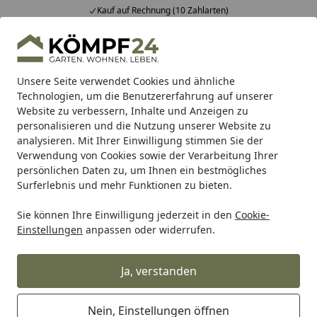
Kauf auf Rechnung (10 Zahlarten)
Alle Produkte
Mein Konto
Wunschl
Eink
Hotline
4,81
/ 5
Suchen
Unsere Seite verwendet Cookies und ähnliche
Technologien, um die Benutzererfahrung auf unserer
Website zu verbessern, Inhalte und Anzeigen zu
Alles für den Garten
Gartengeräte & Gartenmaschinen
Startseite
personalisieren und die Nutzung unserer Website zu
Biohort Rasenrobotergarage Charly
analysieren. Mit Ihrer Einwilligung stimmen Sie der
Verwendung von Cookies sowie der Verarbeitung Ihrer
persönlichen Daten zu, um Ihnen ein bestmögliches
Surferlebnis und mehr Funktionen zu bieten.
Sie können Ihre Einwilligung jederzeit in den
Cookie-
Einstellungen
anpassen oder widerrufen.
Ja, verstanden
Nein, Einstellungen öffnen