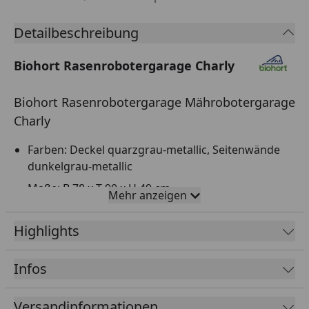
Detailbeschreibung
Biohort Rasenrobotergarage Charly
Biohort Rasenrobotergarage Mährobotergarage
Charly
Farben: Deckel quarzgrau-metallic, Seitenwände
dunkelgrau-metallic
Maße: B 78 x T 90 x H 49 cm
Mehr anzeigen
Wetterfest: Ganzjähriger Außeneinsatz, auch im
Winter
Highlights
Schützt den Rasenroboter vor Regen und UV-
Strahlung
Infos
Aufklappbarer Deckel inkl. Verriegelung
Versandinformationen