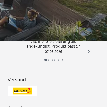
Trusted Shops
4,81
/ 5
„Schnellere Lieferung als
angekündigt. Produkt passt. “
07.08.2026
Versand