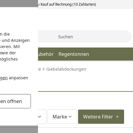
Kauf auf Rechnung (10 Zahlarten)
m die
Suche
e und Anzeigen
ieren. Mit
owie der
en
Fallrohre & Zubehör
Regentonnen
mögliches
ofile & Wandprofile
Giebelabdeckungen
ngen
anpassen
gen öffnen
Produkttyp
Marke
Weitere Filter