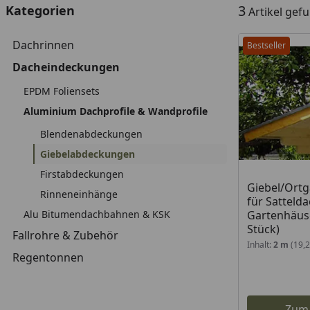
3
Kategorien
Artikel gef
Dachrinnen
Bestseller
Dacheindeckungen
EPDM Foliensets
Aluminium Dachprofile & Wandprofile
Blendenabdeckungen
Giebelabdeckungen
Firstabdeckungen
Giebel/Ort
Rinneneinhänge
für Sattelda
Alu Bitumendachbahnen & KSK
Gartenhäuse
Stück)
Fallrohre & Zubehör
Inhalt:
2 m
(19,
Regentonnen
Zum