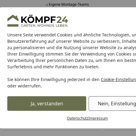
Eigene Montage-Teams
Hotline
0 71 588 01 81
4,81
/ 5
Mo-Fr. 8-16 Uhr
25.961 Bewertungen
Unsere Seite verwendet Cookies und ähnliche Technologien, u
Alle Produkte
Highlights
Tipps & Tricks
Alle Produkte
Benutzererfahrung auf unserer Website zu verbessern, Inhalt
zu personalisieren und die Nutzung unserer Website zu analys
Ihrer Einwilligung stimmen Sie der Verwendung von Cookies s
Home and Garden
Dachrinnen
Dacheindeckung
Verarbeitung Ihrer persönlichen Daten zu, um Ihnen ein best
Surferlebnis und mehr Funktionen zu bieten.
Home and Garden
Dacheindeckungen
Aluminium Dachpr
Startseite
Sie können Ihre Einwilligung jederzeit in den
Cookie-Einstellu
4H&G Giebelabdeckungen
oder widerrufen.
Ihre Artikelübersicht
Ja, verstanden
Nein, Einstellun
Datenschutz
Impressum
Preisspanne
Serviceleistungen
Lieferzeit