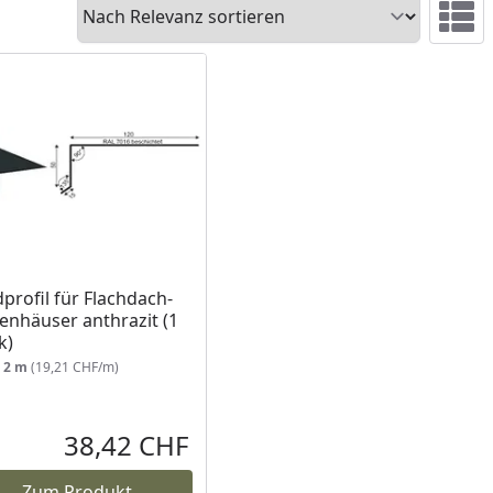
Sortieren
Ansicht 
profil für Flachdach-
enhäuser anthrazit (1
k)
:
2 m
(19,21 CHF/m)
38,42 CHF
reis
Aktueller Preis
Zum Produkt