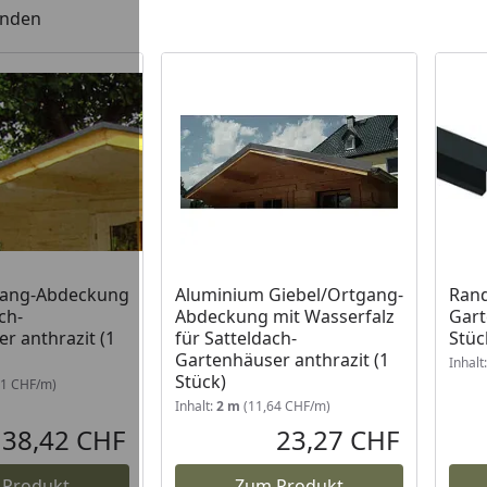
unden
gang-Abdeckung
Aluminium Giebel/Ortgang-
Rand
ch-
Abdeckung mit Wasserfalz
Gart
r anthrazit (1
für Satteldach-
Stüc
Gartenhäuser anthrazit (1
Inhalt
Stück)
21 CHF/m)
Inhalt:
2 m
(11,64 CHF/m)
38,42 CHF
23,27 CHF
Aktueller Preis
Aktueller P
 Produkt
Zum Produkt