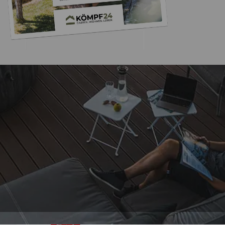
Trusted Shops
„Alles bestens, empfe
weiter.“
4,81
/ 5
07.08.202
25.961 Bewertungen
Auszeichnungen