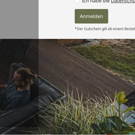
Ich habe die
Datensch
Anmelden
*Der Gutschein gilt ab einem Beste
Versand
hle ich gerne
6
Akzeptierte Zahlungsa