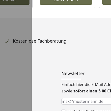
Kostenlose Fachberatung
Newsletter
Einfach hier die E-Mail-A
sowie
sofort einen 5,00 
Keine Eingabe erforderlic
Eingabe erforderlich
E-Mail *