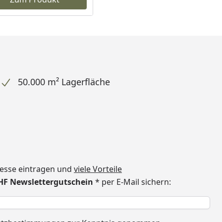
50.000 m² Lagerfläche
dresse eintragen und
viele Vorteile
CHF Newslettergutschein
* per E-Mail sichern:
h