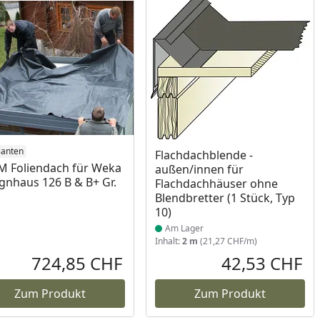
ianten
Produkt am Lager
Flachdachblende -
 Foliendach für Weka
außen/innen für
gnhaus 126 B & B+ Gr.
Flachdachhäuser ohne
Blendbretter (1 Stück, Typ
10)
Am Lager
Inhalt:
2 m
(21,27 CHF/m)
724,85 CHF
42,53 CHF
reis
Aktueller Preis
Akt
Zum Produkt
Zum Produkt