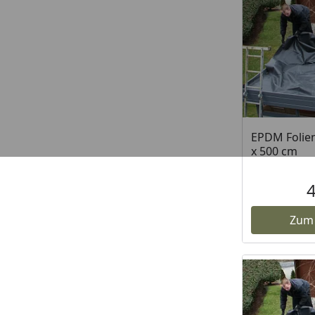
EPDM Foliens
x 500 cm
Zum