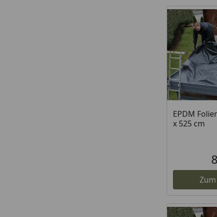
EPDM Foliens
x 525 cm
Zum