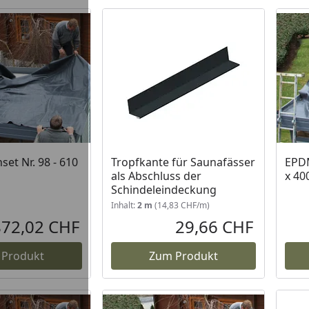
et Nr. 98 - 610
Tropfkante für Saunafässer
EPDM
als Abschluss der
x 40
Schindeleindeckung
Inhalt:
2 m
(14,83 CHF/m)
872,02 CHF
29,66 CHF
Aktueller Preis
Aktueller P
 Produkt
Zum Produkt