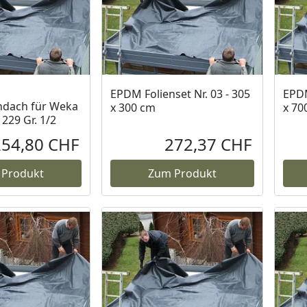
EPDM Folienset Nr. 03 - 305
EPDM
ndach für Weka
x 300 cm
x 70
229 Gr. 1/2
254,80 CHF
272,37 CHF
Aktueller Preis
Aktueller P
 Produkt
Zum Produkt