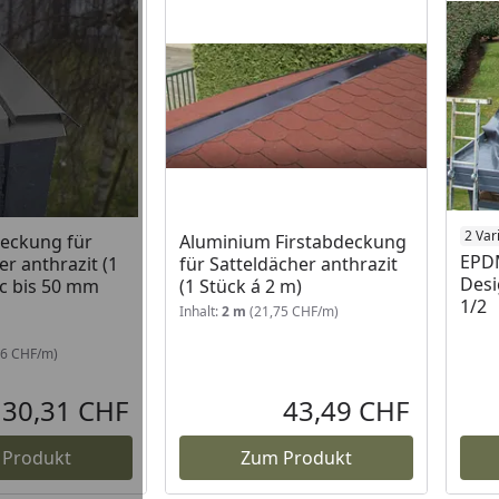
 Lager
2 Var
eckung für
Aluminium Firstabdeckung
EPDM
r anthrazit (1
für Satteldächer anthrazit
Desi
1c bis 50 mm
(1 Stück á 2 m)
1/2
Inhalt:
2 m
(21,75 CHF/m)
16 CHF/m)
30,31 CHF
43,49 CHF
Aktueller Preis
Aktueller P
 Produkt
Zum Produkt