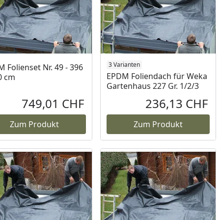
3 Varianten
 Folienset Nr. 49 - 396
EPDM Foliendach für Weka
0 cm
Gartenhaus 227 Gr. 1/2/3
749,01 CHF
236,13 CHF
reis
Aktueller Preis
Akt
Zum Produkt
Zum Produkt