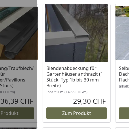
ang/Traufblech/
Blendenabdeckung für
Selb
für
Gartenhäuser anthrazit (1
Dac
r/Pavillons
Stück, Typ 1b bis 30 mm
Flac
 Stück)
Breite)
Inhalt
20 CHF/m)
Inhalt:
2 m
(14,65 CHF/m)
36,39 CHF
29,30 CHF
Aktueller Preis
Aktueller P
 Produkt
Zum Produkt