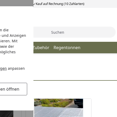
Kauf auf Rechnung (10 Zahlarten)
m die
Suche
e und Anzeigen
ieren. Mit
owie der
gen
Fallrohre & Zubehör
Regentonnen
mögliches
ngen
anpassen
gen öffnen