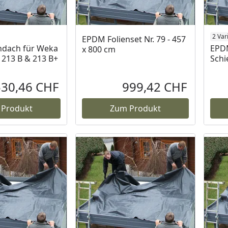
2 Var
EPDM Folienset Nr. 79 - 457
ndach für Weka
EPDM
x 800 cm
213 B & 213 B+
Schi
530,46 CHF
999,42 CHF
Aktueller Preis
Aktueller P
 Produkt
Zum Produkt