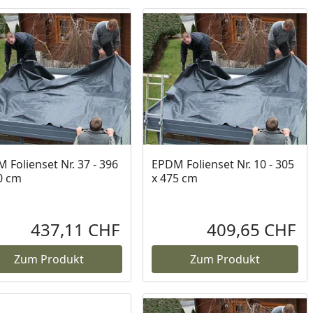
 Folienset Nr. 37 - 396
EPDM Folienset Nr. 10 - 305
0 cm
x 475 cm
437,11 CHF
409,65 CHF
reis
Aktueller Preis
Akt
Zum Produkt
Zum Produkt