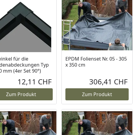
inkel für die
EPDM Folienset Nr. 05 - 305
ndenabdeckungen Typ
x 350 cm
0 mm (4er Set 90°)
12,11 CHF
306,41 CHF
reis
Aktueller Preis
Akt
Zum Produkt
Zum Produkt