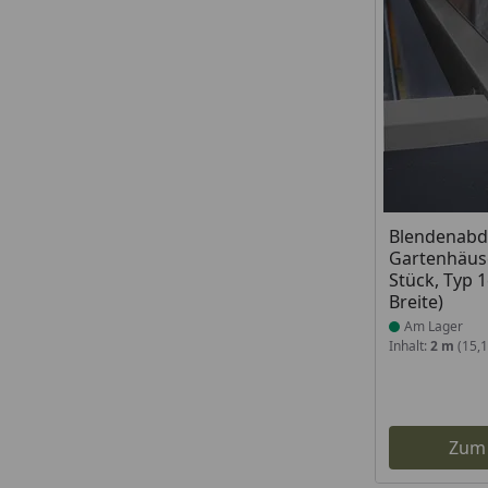
Produkt am
Blendenabd
Gartenhäuse
Stück, Typ 
Breite)
Am Lager
Inhalt:
2 m
(15,
Zum