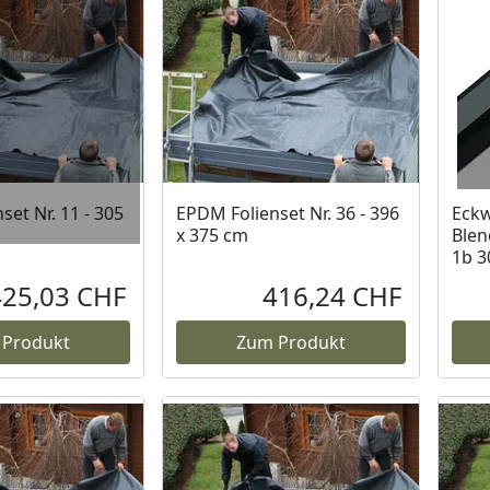
et Nr. 11 - 305
EPDM Folienset Nr. 36 - 396
Eckw
x 375 cm
Ble
1b 3
425,03 CHF
416,24 CHF
Aktueller Preis
Aktueller P
 Produkt
Zum Produkt