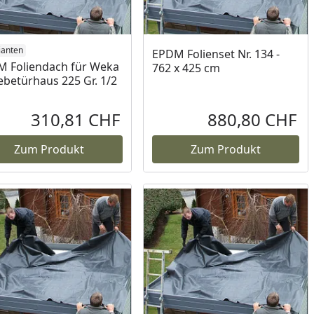
ianten
EPDM Folienset Nr. 134 -
 Foliendach für Weka
762 x 425 cm
ebetürhaus 225 Gr. 1/2
310,81 CHF
880,80 CHF
reis
Aktueller Preis
Akt
Zum Produkt
Zum Produkt