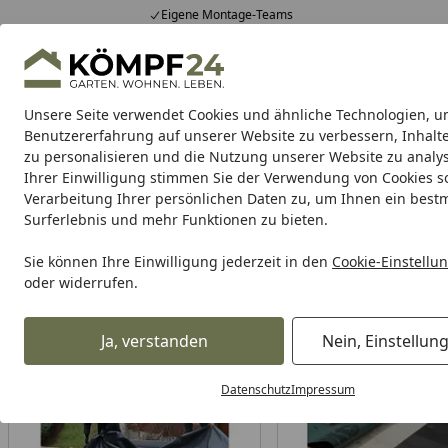
Eigene Montage-Teams
Hotline
0 71 588 01 81
4,81
/ 5
Mo-Fr. 8-16 Uhr
25.948 Bewertungen
Unsere Seite verwendet Cookies und ähnliche Technologien, u
Alle Produkte
Highlights
Tipps & Tricks
Alle Produkte
Benutzererfahrung auf unserer Website zu verbessern, Inhalt
zu personalisieren und die Nutzung unserer Website zu analys
Ihrer Einwilligung stimmen Sie der Verwendung von Cookies s
Home and Garden
Dachrinnen
Dacheindeckun
Verarbeitung Ihrer persönlichen Daten zu, um Ihnen ein best
Surferlebnis und mehr Funktionen zu bieten.
Home and Garden
Dacheindeckungen
Startseite
Sie können Ihre Einwilligung jederzeit in den
Cookie-Einstellu
4H&G Dacheindeckungen
oder widerrufen.
Wählen Sie Ihre Wunschkategorie
Ja, verstanden
Nein, Einstellun
Datenschutz
Impressum