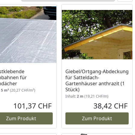
stklebende
Giebel/Ortgang-Abdeckung
hbahnen für
für Satteldach-
hdächer
Gartenhäuser anthrazit (1
Stück)
:
5 m²
(20,27 CHF/m²)
Inhalt:
2 m
(19,21 CHF/m)
101,37 CHF
38,42 CHF
reis
Aktueller Preis
Akt
Zum Produkt
Zum Produkt