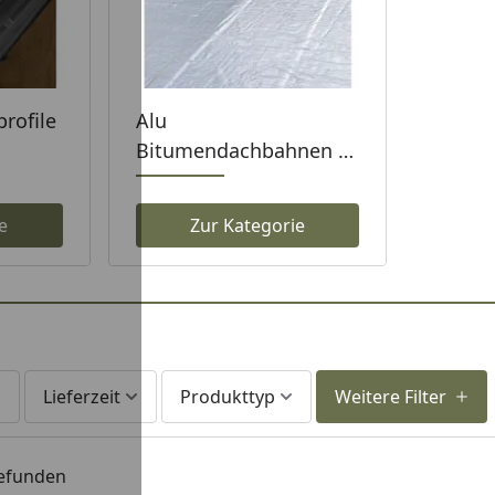
rofile
Alu
Bitumendachbahnen &
KSK
e
Zur Kategorie
Lieferzeit
Produkttyp
Weitere Filter
gefunden