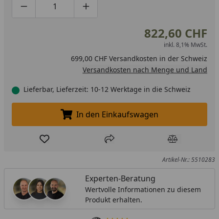
Produktmenge um eins verringern
Produktmenge manuell eingeben
Produktmenge um eins erhöhen
822,60 CHF
inkl. 8,1% MwSt.
699,00 CHF Versandkosten in der Schweiz
Versandkosten nach Menge und Land
Lieferbar, Lieferzeit: 10-12 Werktage in die Schweiz
In den Einkaufswagen
In den Einkaufswagen legen
Produkt zur Wunschliste hinzufügen
Teilen
Produkt Ver
Artikel-Nr.: 5510283
Experten-Beratung
Wertvolle Informationen zu diesem
Produkt erhalten.