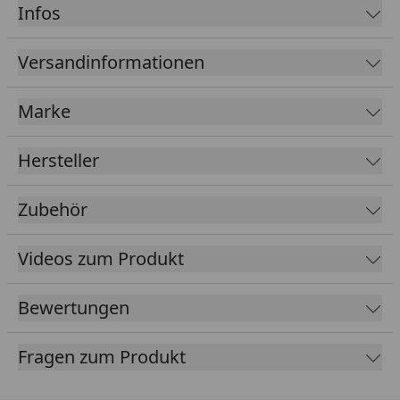
Infos
Material
HDPE
Versandinformationen
Wandstärke
1 mm
Maße (LxBxH)
320 x 185 x 65 cm
Marke
Max. Tiefe
65 cm
Hersteller
Oberfläche
4,73 m²
Zubehör
Fassungsvermögen
1580 l
Videos zum Produkt
Ubbink Fertigteiche Montageanleitung
Bewertungen
Fragen zum Produkt