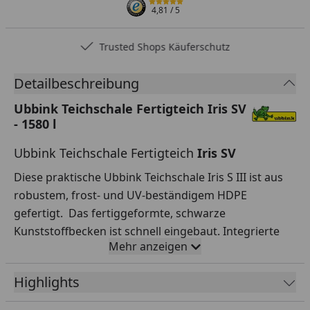
4,81
/ 5
Trusted Shops Käuferschutz
Detailbeschreibung
Ubbink Teichschale Fertigteich Iris SV
- 1580 l
Ubbink Teichschale Fertigteich
Iris SV
Diese praktische Ubbink Teichschale Iris S III ist aus
robustem, frost- und UV-beständigem HDPE
gefertigt. Das fertiggeformte, schwarze
Kunststoffbecken ist schnell eingebaut. Integrierte
Mehr anzeigen
Pflanz- und Sumpfebenen sorgen für ein gut
funktionierendes Biotop. Für eine sachgemäße
Highlights
Verwendung muss dieser Fertigteich im Erdreich
eingegraben werden.