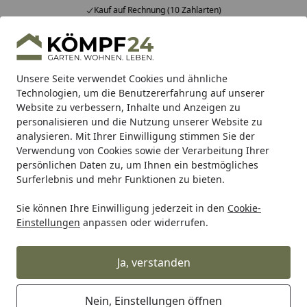
Kauf auf Rechnung (10 Zahlarten)
Alle Produkte
Mein Konto
Wunschl
Eink
Hotline
4,81
/ 5
Suchen
Unsere Seite verwendet Cookies und ähnliche
Technologien, um die Benutzererfahrung auf unserer
Website zu verbessern, Inhalte und Anzeigen zu
Teich
Teichbau
Teichschalen
Ubbink Teichschale Fertigt
Startseite
personalisieren und die Nutzung unserer Website zu
Ubbink Teichschale Fertigteich Iris
analysieren. Mit Ihrer Einwilligung stimmen Sie der
Verwendung von Cookies sowie der Verarbeitung Ihrer
SV - 1580 l
persönlichen Daten zu, um Ihnen ein bestmögliches
Surferlebnis und mehr Funktionen zu bieten.
Sie können Ihre Einwilligung jederzeit in den
Cookie-
Einstellungen
anpassen oder widerrufen.
Ja, verstanden
Nein, Einstellungen öffnen