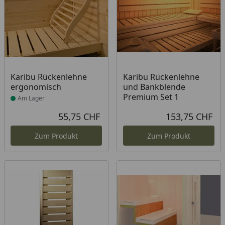
Produkt am Lager
Karibu Rückenlehne
Karibu Rückenlehne
ergonomisch
und Bankblende
Premium Set 1
Am Lager
55,75 CHF
153,75 CHF
Aktueller Preis
Akt
Zum Produkt
Zum Produkt