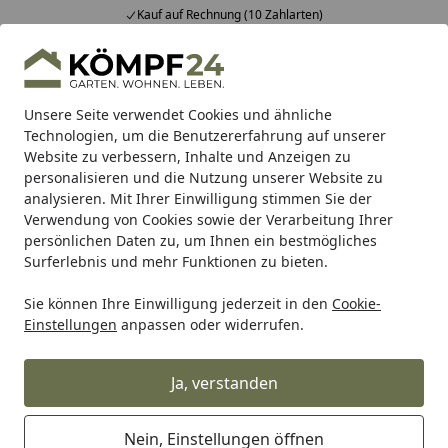
Kauf auf Rechnung (10 Zahlarten)
Alle Produkte
Mein Konto
Wunschl
Eink
Hotline
4,81
/ 5
Suchen
Unsere Seite verwendet Cookies und ähnliche
Technologien, um die Benutzererfahrung auf unserer
Website zu verbessern, Inhalte und Anzeigen zu
Sauna
Zubehör für Saunen
Saunaausstattung
Saunal
Startseite
personalisieren und die Nutzung unserer Website zu
Saunaliegen
analysieren. Mit Ihrer Einwilligung stimmen Sie der
Verwendung von Cookies sowie der Verarbeitung Ihrer
persönlichen Daten zu, um Ihnen ein bestmögliches
Ihre Artikelübersicht
Surferlebnis und mehr Funktionen zu bieten.
Sie können Ihre Einwilligung jederzeit in den
Cookie-
Kategorien
Einstellungen
anpassen oder widerrufen.
Filter / Sortierung
Ja, verstanden
15
Artikel gefunden
Nein, Einstellungen öffnen