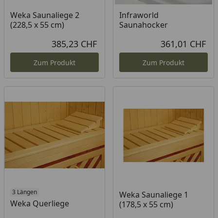
Weka Saunaliege 2
Infraworld
(228,5 x 55 cm)
Saunahocker
385,23 CHF
361,01 CHF
Aktueller Preis
Akt
Zum Produkt
Zum Produkt
3 Längen
Weka Saunaliege 1
Weka Querliege
(178,5 x 55 cm)