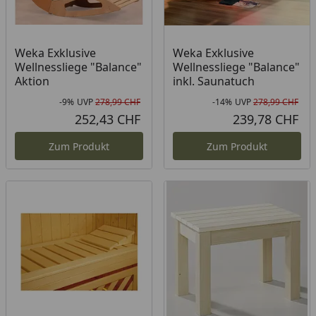
Weka Exklusive
Weka Exklusive
Wellnessliege "Balance"
Wellnessliege "Balance"
Aktion
inkl. Saunatuch
-9%
UVP
278,99 CHF
-14%
UVP
278,99 CHF
Rabatt in Prozent
Ursprünglicher Preis
Rab
Urs
252,43 CHF
239,78 CHF
Aktueller Preis
Akt
Zum Produkt
Zum Produkt