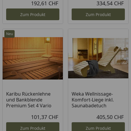
192,61 CHF
334,54 CHF
Aktueller Preis
Akt
Zum Produkt
Zum Produkt
Neu
Karibu Rückenlehne
Weka Wellnissage-
und Bankblende
Komfort-Liege inkl.
Premium Set 4 Vario
Saunabadetuch
101,37 CHF
405,50 CHF
Aktueller Preis
Akt
Zum Produkt
Zum Produkt