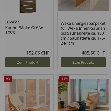
3 Größen
Weka Energiesparpaket
Karibu Bänke Größe
für Weka Innen-Saunen
1/2/3
bis Saunabreite ca. 190
cm / Saunatiefe ca. 175-
244 cm
152,06 CHF
405,50 CHF
Aktueller Preis
Akt
Zum Produkt
Zum Produkt
-9%
-14%