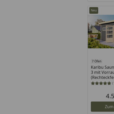
Neu
7 Öfen
Karibu Saun
3 mit Vorra
(Rechteckfe
(
4.
Zum