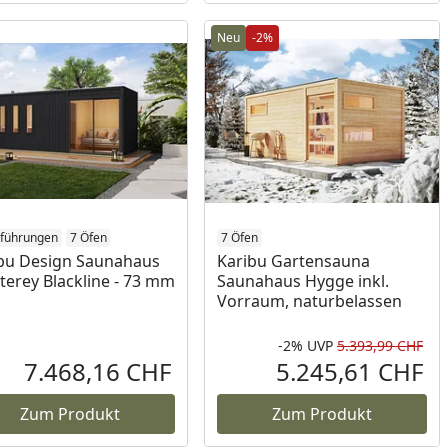
Neu
-2%
sführungen
7 Öfen
7 Öfen
bu Design Saunahaus
Karibu Gartensauna
erey Blackline - 73 mm
Saunahaus Hygge inkl.
Vorraum, naturbelassen
-2%
UVP
5.393,99 CHF
cher Preis
Rab
Urs
7.468,16 CHF
5.245,61 CHF
reis
Aktueller Preis
Akt
Zum Produkt
Zum Produkt