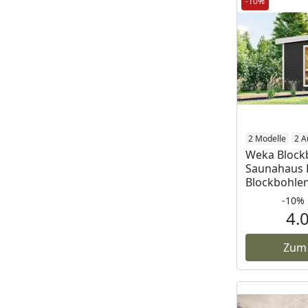
-10%
2 Modelle
2 A
Weka Block
Saunahaus 
Blockbohle
-10%
4.
Zum