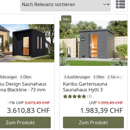
Sortieren
Ansicht 
Neu
sführungen
5 Öfen
3 Ausführungen
5 Öfen
2 Tür-Ausfüh
bu Design Saunahaus
Karibu Gartensauna
na Blackline - 73 mm
Saunahaus Hytti 3
(3)
-1%
UVP
3.673,49 CHF
UVP
1.999,49 CHF
Rabatt in Prozent
Ursprünglicher Preis
Urs
3.610,83 CHF
1.983,39 CHF
reis
Aktueller Preis
Akt
Zum Produkt
Zum Produkt