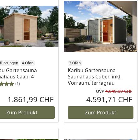
sführungen
4 Öfen
3 Öfen
bu Gartensauna
Karibu Gartensauna
ahaus Caapi 4
Saunahaus Cuben inkl.
Vorraum, terragrau
(1)
UVP
4.649,99 CHF
Prozent
cher Preis
Urs
1.861,99 CHF
4.591,71 CHF
reis
Aktueller Preis
Akt
Zum Produkt
Zum Produkt