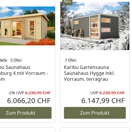
Neu
elle
5 Öfen
7 Öfen
bu Saunahaus
Karibu Gartensauna
burg 4 mit Vorraum -
Saunahaus Hygge inkl.
mm
Vorraum, terragrau
-2%
UVP
6.230,99 CHF
UVP
6.230,99 CHF
Prozent
cher Preis
Rabatt in Prozent
Ursprünglicher Preis
Urs
6.066,20 CHF
6.147,99 CHF
reis
Aktueller Preis
Akt
Zum Produkt
Zum Produkt