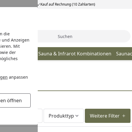
Kauf auf Rechnung (10 Zahlarten)
m die
Suche
e und Anzeigen
ieren. Mit
owie der
Infrarotkabine
Sauna & Infrarot Kombinationen
Sauna
mögliches
ngen
anpassen
gen öffnen
Lieferzeit
Produkttyp
Weitere Filter