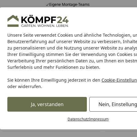
Eigene Montage-Teams
Hotline
0 71 588 01 81
4,81
/ 5
Mo-Fr. 8-16 Uhr
25.948 Bewertungen
Unsere Seite verwendet Cookies und ähnliche Technologien, u
Alle Produkte
Highlights
Tipps & Tricks
Alle Produkte
Benutzererfahrung auf unserer Website zu verbessern, Inhalt
zu personalisieren und die Nutzung unserer Website zu analys
Ihrer Einwilligung stimmen Sie der Verwendung von Cookies s
Sauna
Innensauna
Außensauna & Gartensauna
Verarbeitung Ihrer persönlichen Daten zu, um Ihnen ein best
Surferlebnis und mehr Funktionen zu bieten.
Sauna
Außensauna & Gartensauna
Saunahäuser
Startseite
Sie können Ihre Einwilligung jederzeit in den
Cookie-Einstellu
Saunahäuser
oder widerrufen.
Ihre Artikelübersicht
Ja, verstanden
Nein, Einstellun
Datenschutz
Impressum
Preisspanne
Serviceleistungen
Angebote