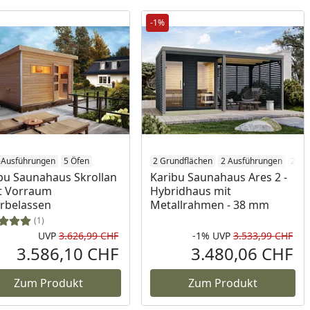
-1%
-Ausführungen
5 Öfen
2 Grundflächen
2 Ausführungen
2 Fa
bu Saunahaus Skrollan
Karibu Saunahaus Ares 2 -
t Vorraum
Hybridhaus mit
rbelassen
Metallrahmen - 38 mm
(1)
UVP
3.626,99 CHF
-1%
UVP
3.533,99 CHF
Ursprünglicher Preis
Rab
Urs
3.586,10 CHF
3.480,06 CHF
reis
Aktueller Preis
Akt
Zum Produkt
Zum Produkt