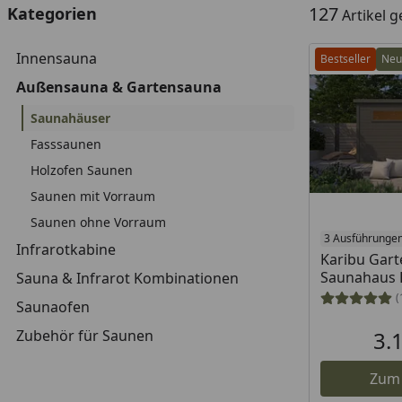
127
Kategorien
Artikel 
Innensauna
Bestseller
Neu
Außensauna & Gartensauna
Saunahäuser
Fasssaunen
Holzofen Saunen
Saunen mit Vorraum
Saunen ohne Vorraum
3 Ausführunge
Infrarotkabine
Karibu Gar
Saunahaus H
Sauna & Infrarot Kombinationen
(
Saunaofen
Zubehör für Saunen
3.
Zum