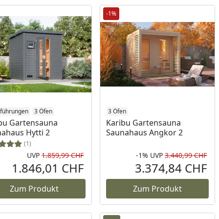
-1%
sführungen
3 Öfen
3 Öfen
bu Gartensauna
Karibu Gartensauna
ahaus Hytti 2
Saunahaus Angkor 2
(1)
UVP
1.859,99 CHF
-1%
UVP
3.440,99 CHF
Ursprünglicher Preis
Rab
Urs
1.846,01 CHF
3.374,84 CHF
reis
Aktueller Preis
Akt
Zum Produkt
Zum Produkt