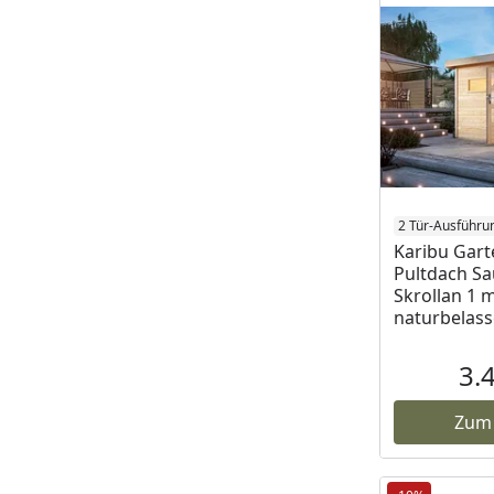
2 Tür-Ausführu
Karibu Gar
Pultdach S
Skrollan 1 
naturbelas
3.
Zum