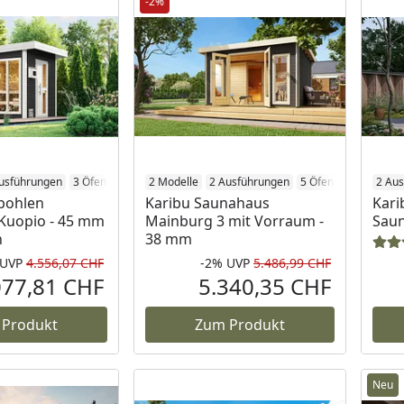
-2%
usführungen
3 Öfen
2 Modelle
2 Ausführungen
5 Öfen
2 Au
bohlen
Karibu Saunahaus
Kari
Kuopio - 45 mm
Mainburg 3 mit Vorraum -
Saun
n
38 mm
UVP
4.556,07 CHF
-2%
UVP
5.486,99 CHF
Rabatt in Prozent
Ursprünglicher Preis
Rabatt in 
Ursprüngli
077,81 CHF
5.340,35 CHF
Aktueller Preis
Aktueller P
 Produkt
Zum Produkt
Neu