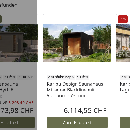
gefunden
-1%
n
7 Öfen
2 Tür-Ausführungen
2 Ausführungen
5 Öfen
2 Au
tensauna
Karibu Design Saunahaus
Kari
ytti 6
Miramar Blackline mit
Lagu
Vorraum - 73 mm
1)
UVP
3.208,49 CHF
Ursprünglicher Preis
173,98 CHF
6.114,55 CHF
Aktueller Preis
Aktueller P
 Produkt
Zum Produkt