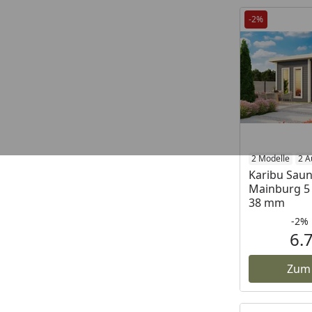
-2%
2 Modelle
2 A
Karibu Sau
Mainburg 5 
38 mm
-2%
6.
Zum