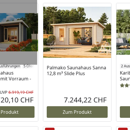
usführungen
5 Öfen
2 Au
Palmako Saunahaus Sanna
nahaus
Kari
12,8 m³ Slide Plus
mit Vorraum -
Saun
UVP
6.919,19 CHF
Rabatt in Prozent
Ursprünglicher Preis
720,10 CHF
7.244,22 CHF
Aktueller Preis
Aktueller P
 Produkt
Zum Produkt