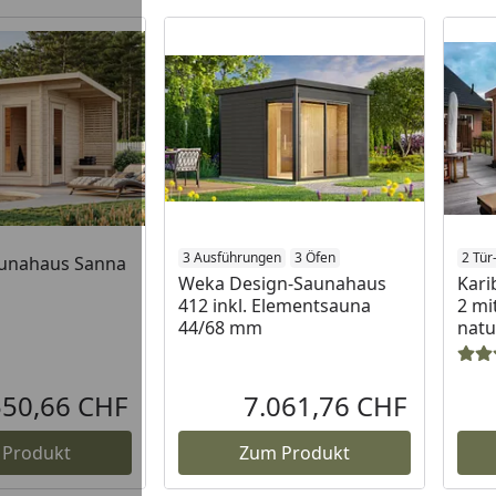
3 Ausführungen
3 Öfen
2 Tür
unahaus Sanna
Weka Design-Saunahaus
Kari
412 inkl. Elementsauna
2 mi
44/68 mm
natu
550,66 CHF
7.061,76 CHF
Aktueller Preis
Aktueller P
 Produkt
Zum Produkt