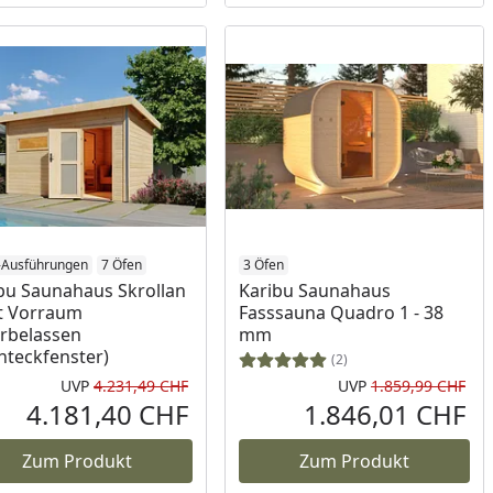
-Ausführungen
fen
7 Öfen
3 Öfen
bu Saunahaus Skrollan
Karibu Saunahaus
t Vorraum
Fasssauna Quadro 1 - 38
rbelassen
mm
hteckfenster)
(2)
UVP
4.231,49 CHF
UVP
1.859,99 CHF
Prozent
cher Preis
Ursprünglicher Preis
Urs
4.181,40 CHF
1.846,01 CHF
reis
Aktueller Preis
Akt
Zum Produkt
Zum Produkt