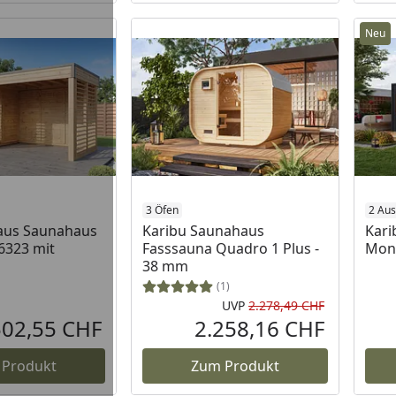
Neu
3 Öfen
2 Au
haus Saunahaus
Karibu Saunahaus
Kari
/6323 mit
Fasssauna Quadro 1 Plus -
Mont
38 mm
(1)
UVP
2.278,49 CHF
Ursprüngli
502,55 CHF
2.258,16 CHF
Aktueller Preis
Aktueller P
 Produkt
Zum Produkt