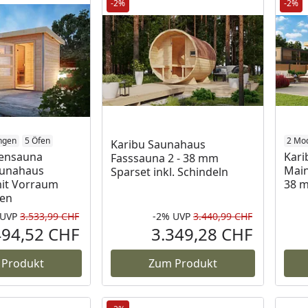
-2%
-2%
ngen
5 Öfen
2 Mod
Karibu Saunahaus
tensauna
Kari
Fasssauna 2 - 38 mm
aunahaus
Main
Sparset inkl. Schindeln
mit Vorraum
38 
sen
UVP
3.533,99 CHF
-2%
UVP
3.440,99 CHF
Ursprünglicher Preis
Rabatt in 
Ursprüngli
494,52 CHF
3.349,28 CHF
Aktueller Preis
Aktueller P
 Produkt
Zum Produkt