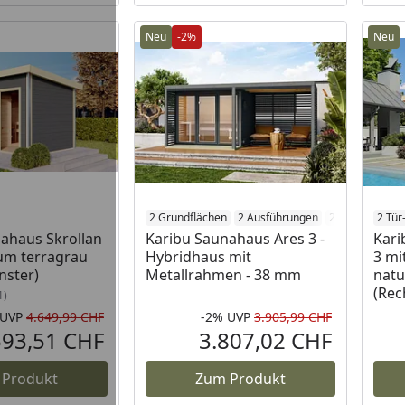
Neu
-2%
Neu
2 Grundflächen
2 Ausführungen
2 Farben
2 Tür
7 Ö
ahaus Skrollan
Karibu Saunahaus Ares 3 -
Kari
um terragrau
Hybridhaus mit
3 mi
nster)
Metallrahmen - 38 mm
natu
(Rec
1)
UVP
4.649,99 CHF
-2%
UVP
3.905,99 CHF
Ursprünglicher Preis
Rabatt in 
Ursprüngli
593,51 CHF
3.807,02 CHF
Aktueller Preis
Aktueller P
 Produkt
Zum Produkt