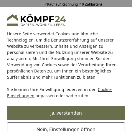
Kauf auf Rechnung (10 Zahlarten)
Alle Produkte
Mein Konto
Wunschl
Eink
Hotline
4,81
/ 5
Suchen
Unsere Seite verwendet Cookies und ähnliche
Technologien, um die Benutzererfahrung auf unserer
Website zu verbessern, Inhalte und Anzeigen zu
Sales & Angebote
Teich
Teichbeleuchtung
Startseite
personalisieren und die Nutzung unserer Website zu
Teichbeleuchtung günstig im
analysieren. Mit Ihrer Einwilligung stimmen Sie der
Angebot
Verwendung von Cookies sowie der Verarbeitung Ihrer
persönlichen Daten zu, um Ihnen ein bestmögliches
Surferlebnis und mehr Funktionen zu bieten.
Ihre Artikelübersicht
Sie können Ihre Einwilligung jederzeit in den
Cookie-
Einstellungen
anpassen oder widerrufen.
Kategorien
Ja, verstanden
Filter / Sortierung
0
Artikel gefunden
Nein, Einstellungen öffnen