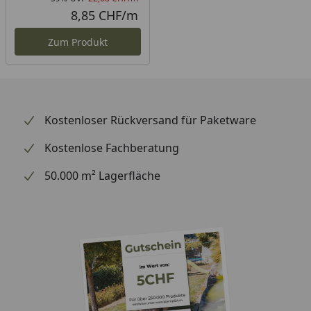
Rabatt in Prozent
Ursprünglicher Preis
8,85 CHF/m
Aktueller Preis
Zum Produkt
Kostenloser Rückversand für Paketware
Kostenlose Fachberatung
50.000 m² Lagerfläche