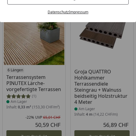
Bestseller
-22%
Datenschutz
Impressum
Produkt am Lager
6 Längen
Produkt am Lager
GroJa QUATTRO
Terrassensystem
Hohlkammer
PINUTEX Lärche-
Terrassendiele
vorgefertigte Terrassen
Steingrau + Walnuss
beidseitig Holzstruktur
(1)
4 Meter
Am Lager
Inhalt:
0,33 m²
(153,30 CHF/m²)
Am Lager
Inhalt:
4 m
(14,22 CHF/m)
-22%
UVP
65,01 CHF
Rabatt in Prozent
Ursprünglicher Preis
50,59 CHF
56,89 CHF
Aktueller Preis
Akt