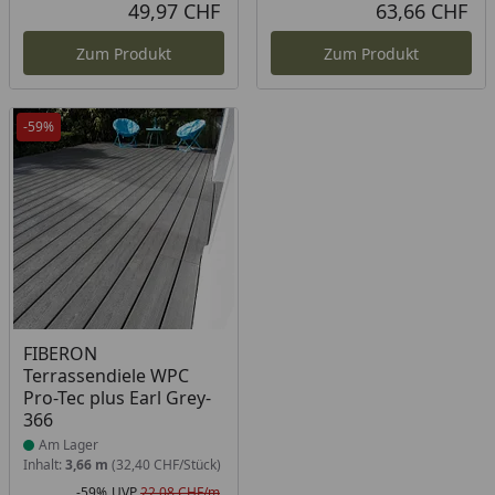
Rabatt in Prozent
Ursprünglicher Preis
Rab
Urs
49,97 CHF
63,66 CHF
Aktueller Preis
Akt
Zum Produkt
Zum Produkt
-59%
Produkt am Lager
FIBERON
Terrassendiele WPC
Pro-Tec plus Earl Grey-
366
Am Lager
Inhalt:
3,66 m
(32,40 CHF/Stück)
-59%
UVP
22,08 CHF/m