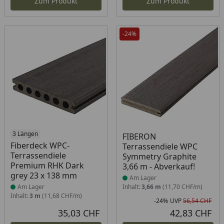
Zum Produkt
Zum Produkt
-24%
Produkt am Lager
3 Längen
Produkt am Lager
FIBERON
Fiberdeck WPC-
Terrassendiele WPC
Terrassendiele
Symmetry Graphite
Premium RHK Dark
3,66 m - Abverkauf!
grey 23 x 138 mm
Am Lager
Am Lager
Inhalt:
3,66 m
(11,70 CHF/m)
Inhalt:
3 m
(11,68 CHF/m)
-24%
UVP
56,54 CHF
Rab
Urs
35,03 CHF
42,83 CHF
Aktueller Preis
Akt