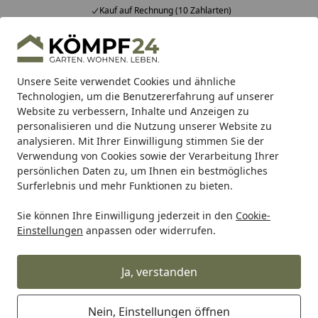
Kauf auf Rechnung (10 Zahlarten)
Alle Produkte
Mein Konto
Wunschl
Eink
Hotline
4,81
/ 5
Suchen
Unsere Seite verwendet Cookies und ähnliche
Technologien, um die Benutzererfahrung auf unserer
Website zu verbessern, Inhalte und Anzeigen zu
Sales & Angebote
Garten
Terrassenbeläge
Startseite
personalisieren und die Nutzung unserer Website zu
Terrassenbeläge günstig im
analysieren. Mit Ihrer Einwilligung stimmen Sie der
Angebot
Verwendung von Cookies sowie der Verarbeitung Ihrer
persönlichen Daten zu, um Ihnen ein bestmögliches
Surferlebnis und mehr Funktionen zu bieten.
Ihre Artikelübersicht
Sie können Ihre Einwilligung jederzeit in den
Cookie-
Einstellungen
anpassen oder widerrufen.
Kategorien
Ja, verstanden
Filter / Sortierung
7
Artikel gefunden
Nein, Einstellungen öffnen