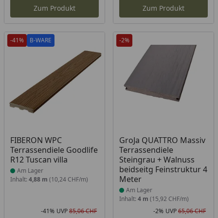
Zum Produkt
Zum Produkt
-41%
B-WARE
-2%
B-WARE
Produkt am Lager
Produkt am Lager
FIBERON WPC
GroJa QUATTRO Massiv
Terrassendiele Goodlife
Terrassendiele
R12 Tuscan villa
Steingrau + Walnuss
beidseitg Feinstruktur 4
Am Lager
Meter
Inhalt:
4,88 m
(10,24 CHF/m)
Am Lager
Inhalt:
4 m
(15,92 CHF/m)
-41%
UVP
85,06 CHF
-2%
UVP
65,06 CHF