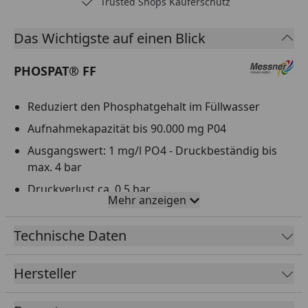
Trusted Shops Käuferschutz
…
Das Wichtigste auf einen Blick
PHOSPAT® FF
Reduziert den Phosphatgehalt im Füllwasser
Aufnahmekapazität bis 90.000 mg P04
Ausgangswert: 1 mg/l PO4 - Druckbeständig bis
max. 4 bar
Druckverlust ca. 0,5 bar
Mehr anzeigen
Ausschließlich mit klarem Wasser ohne
Schwebstoffe beschicken
Technische Daten
Verunreinigungen der Kartuschen führen zu
erheblichen Verlusten der Adsorptionsleistung
Hersteller
und stellen keinen Garantieanspruch dar