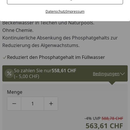
Adsorber-Kartuschen zur einfachen, schnellen und
Datenschutz
Impressum
irreversiblen Bindung von Phosphat aus Füll- und
Beckenwasser in Teichen und Naturpools.
Ohne Chemie.
Kontinuierliche Absenkung des Phosphatgehalts zur
Reduzierung des Algenwachstums.
Reduziert den Phosphatgehalt im Füllwasser
So zahlen Sie nur
558,61 CHF
Bedingungen
(– 5,00 CHF)
Menge
Produktmenge um eins verringern
Produktmenge manuell eingeben
Produktmenge um eins erhöhen
-4%
UVP
588,78 CHF
563,61 CHF