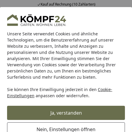
Kauf auf Rechnung (10 Zahlarten)
Alle Produkte
Mein Konto
Wunschl
Eink
Hotline
4,81
/ 5
Suchen
Unsere Seite verwendet Cookies und ähnliche
Technologien, um die Benutzererfahrung auf unserer
Website zu verbessern, Inhalte und Anzeigen zu
Teich
Teichpflege & Teichreinigung
Wasseraufbereitung
Startseite
personalisieren und die Nutzung unserer Website zu
PHOSPAT® FF
analysieren. Mit Ihrer Einwilligung stimmen Sie der
Verwendung von Cookies sowie der Verarbeitung Ihrer
persönlichen Daten zu, um Ihnen ein bestmögliches
Surferlebnis und mehr Funktionen zu bieten.
Produk
Sie können Ihre Einwilligung jederzeit in den
Cookie-
Einstellungen
anpassen oder widerrufen.
Vorheriges Bild anzeigen
Näc
Ja, verstanden
Nein, Einstellungen öffnen
NATURPOOLS. OHNE CHEMIE.