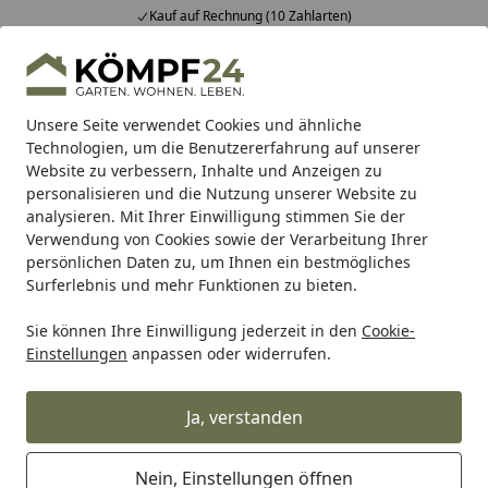
Kauf auf Rechnung (10 Zahlarten)
Alle Produkte
Mein Konto
Wunschl
Eink
Hotline
4,81
/ 5
Suchen
Unsere Seite verwendet Cookies und ähnliche
Technologien, um die Benutzererfahrung auf unserer
Website zu verbessern, Inhalte und Anzeigen zu
Teich
Teichpumpe
Bachlaufpumpen & Wasserfallpump
Startseite
personalisieren und die Nutzung unserer Website zu
Oase Aquarius Fountain Set Eco
analysieren. Mit Ihrer Einwilligung stimmen Sie der
Verwendung von Cookies sowie der Verarbeitung Ihrer
7500
persönlichen Daten zu, um Ihnen ein bestmögliches
Surferlebnis und mehr Funktionen zu bieten.
Sie können Ihre Einwilligung jederzeit in den
Cookie-
Einstellungen
anpassen oder widerrufen.
Ja, verstanden
Nein, Einstellungen öffnen