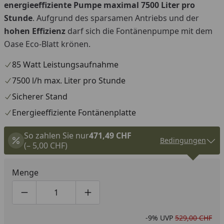
energieeffiziente Pumpe maximal 7500 Liter pro
Stunde
. Aufgrund des sparsamen Antriebs und der
hohen Effizienz
darf sich die Fontänenpumpe mit dem
Oase Eco-Blatt krönen.
85 Watt Leistungsaufnahme
7500 l/h max. Liter pro Stunde
Sicherer Stand
Energieeffiziente Fontänenplatte
So zahlen Sie nur
471,49 CHF
Bedingungen
(– 5,00 CHF)
Menge
Produktmenge um eins verringern
Produktmenge manuell eingeben
Produktmenge um eins erhöhen
-9%
UVP
529,00 CHF