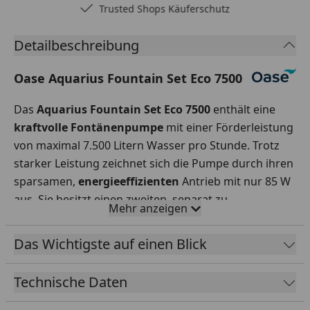
Trusted Shops Käuferschutz
Detailbeschreibung
Oase Aquarius Fountain Set Eco 7500
Das
Aquarius Fountain Set Eco 7500
enthält eine
kraftvolle Fontänenpumpe
mit einer Förderleistung
von maximal 7.500 Litern Wasser pro Stunde. Trotz
starker Leistung zeichnet sich die Pumpe durch ihren
sparsamen,
energieeffizienten
Antrieb mit nur 85 W
aus. Sie besitzt einen zweiten, separat zu
Mehr anzeigen
regulierender Ausgang für das parallele Betreiben
von kleinen Bachläufen oder Wasserspeiern. Zur
Das Wichtigste auf einen Blick
Ausstattung gehört ebenfalls eine
Teleskoprohrverlängerung
mit integriertem
Technische Daten
Schwenkgelenk. Mit ihm lässt sich die Fontäne
individuell ausrichten. Im Set findet man außerdem