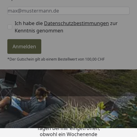
Keine Eingabe erforderlich
Eingabe erforderlich
E-Mail *
Ich habe die
Datenschutzbestimmungen
zur
Kenntnis genommen
Anmelden
*Der Gutschein gilt ab einem Bestellwert von 100,00 CHF
Trusted Shops
4,81
/ 5
„Die Bestellung ist innerhalb von 4
Tagen bei mir eingetroffen,
obwohl ein Wochenende