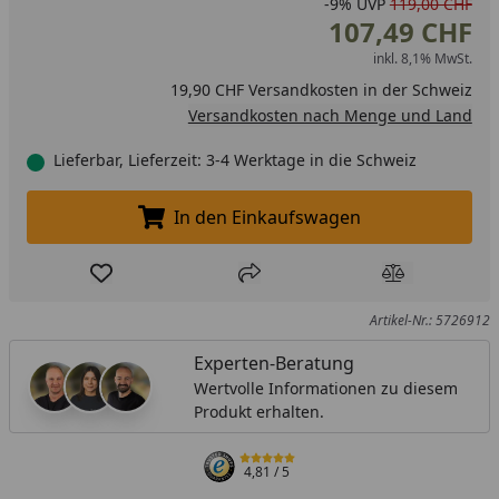
-9%
UVP
119,00 CHF
107,49 CHF
inkl. 8,1% MwSt.
19,90 CHF Versandkosten in der Schweiz
Versandkosten nach Menge und Land
Lieferbar, Lieferzeit: 3-4 Werktage in die Schweiz
In den Einkaufswagen
In den Einkaufswagen legen
Produkt zur Wunschliste hinzufügen
Teilen
Produkt Ver
Artikel-Nr.: 5726912
Experten-Beratung
Wertvolle Informationen zu diesem
Produkt erhalten.
4,81
/ 5