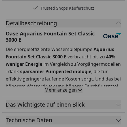
Trusted Shops Käuferschutz
Detailbeschreibung
Oase Aquarius Fountain Set Classic
3000 E
Die energieeffiziente Wasserspielpumpe
Aquarius
Fountain Set Classic 3000 E
verbraucht bis zu
40%
weniger Energie
im Vergleich zu Vorgängermodellen
- dank
sparsamer
Pumpentechnologie
, die für
effektiv geringere laufende Kosten sorgt. Und das bei
höherem Wasserdruck und höherer Durchflussrate!
Mehr anzeigen
Sie fördert max. 3000 l/h und hat eine max.
Fontänenhöhe
von 1,95 m
mit einer
Das Wichtigste auf einen Blick
Leistungsaufnahme von nur
26 W
. Die optimierte
Düsenhalterung sorgt für
ruhige
,
gleichmäßige
Technische Daten
Düsenbilder in drei attraktive Varianten. Der zweite,