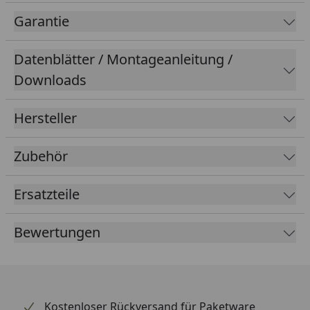
separat zu regulierende Ausgang speist
Mini-
Garantie
Bachläufe
und
Wasserspeier
.
Datenblätter / Montageanleitung /
Downloads
Hersteller
Zubehör
Ersatzteile
Bewertungen
Kostenloser Rückversand für Paketware