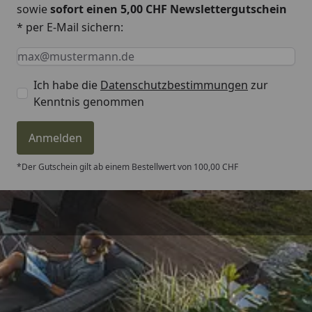
sowie
sofort einen 5,00 CHF Newslettergutschein
* per E-Mail sichern:
Keine Eingabe erforderlich
Eingabe erforderlich
E-Mail *
Ich habe die
Datenschutzbestimmungen
zur
Kenntnis genommen
Anmelden
*Der Gutschein gilt ab einem Bestellwert von 100,00 CHF
Trusted Shops
4,81
/ 5