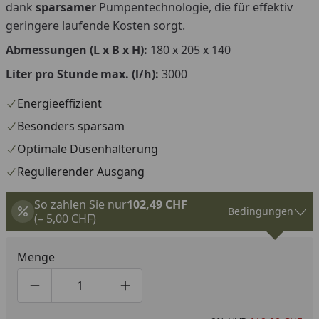
dank
sparsamer
Pumpentechnologie, die für effektiv
geringere laufende Kosten sorgt.
Abmessungen (L x B x H):
180 x 205 x 140
Liter pro Stunde max. (l/h):
3000
Energieeffizient
Besonders sparsam
Optimale Düsenhalterung
Regulierender Ausgang
So zahlen Sie nur
102,49 CHF
Bedingungen
(– 5,00 CHF)
Menge
Produktmenge um eins verringern
Produktmenge manuell eingeben
Produktmenge um eins erhöhen