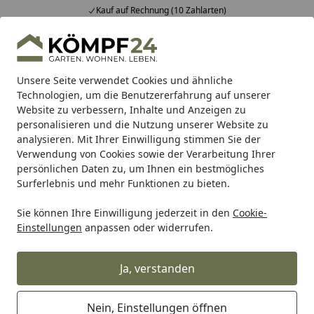
Kauf auf Rechnung (10 Zahlarten)
Alle Produkte
Mein Konto
Wunschl
Eink
Hotline
4,81
/ 5
Suchen
Unsere Seite verwendet Cookies und ähnliche
Technologien, um die Benutzererfahrung auf unserer
Website zu verbessern, Inhalte und Anzeigen zu
Teich
Teichpumpe
Wasserspielpumpe
Oase Aquarius F
Startseite
personalisieren und die Nutzung unserer Website zu
Oase Aquarius Fountain Set Classic
analysieren. Mit Ihrer Einwilligung stimmen Sie der
Verwendung von Cookies sowie der Verarbeitung Ihrer
3000 E
persönlichen Daten zu, um Ihnen ein bestmögliches
Surferlebnis und mehr Funktionen zu bieten.
Sie können Ihre Einwilligung jederzeit in den
Cookie-
Einstellungen
anpassen oder widerrufen.
Ja, verstanden
Nein, Einstellungen öffnen