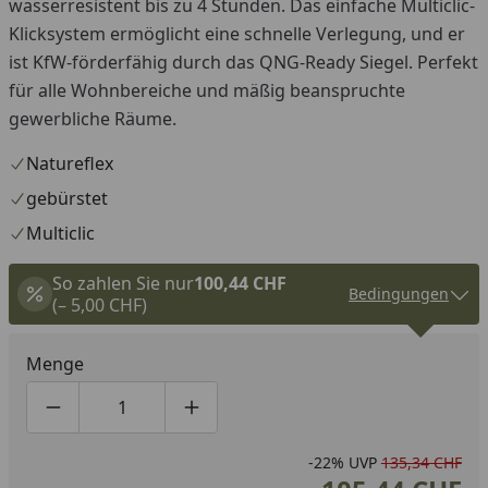
wasserresistent bis zu 4 Stunden. Das einfache Multiclic-
Klicksystem ermöglicht eine schnelle Verlegung, und er
ist KfW-förderfähig durch das QNG-Ready Siegel. Perfekt
für alle Wohnbereiche und mäßig beanspruchte
gewerbliche Räume.
Natureflex
gebürstet
Multiclic
So zahlen Sie nur
100,44 CHF
Bedingungen
(– 5,00 CHF)
Menge
Produktmenge um eins verringern
Produktmenge manuell eingeben
Produktmenge um eins erhöhen
-22%
UVP
135,34 CHF