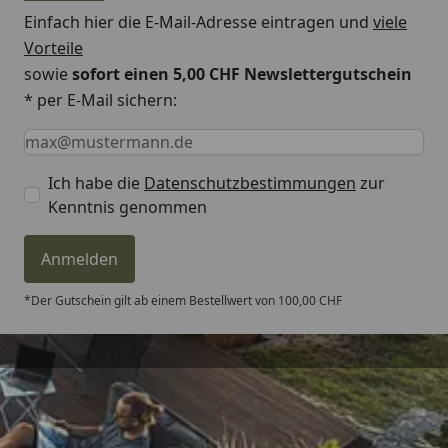
Stärke Nutzschicht
ca. 0,6 mm
Einfach hier die E-Mail-Adresse eintragen und
viele
Vorteile
Deckmaß
2200 x 210 mm
sowie
sofort einen 5,00 CHF Newslettergutschein
* per E-Mail sichern:
Verlegung
Keine Eingabe erforderlich
Eingabe erforderlich
E-Mail *
Verlegung
schwimmend oder
vollflächig verklebt
Ich habe die
Datenschutzbestimmungen
zur
Kenntnis genommen
Verlegesystem
Multiclic, Winkel /
Winkel-System sowie
Winkel / Schlag-System
Anmelden
Integrierter
nein
*Der Gutschein gilt ab einem Bestellwert von 100,00 CHF
Schallschutz
Feuchtraumgeeignet
wasserresistent 4 Std.
Verpackungseinheit
2,772 m²
Trusted Shops
(VPE)