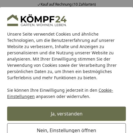
Kauf auf Rechnung (10 Zahlarten)
Alle Produkte
Mein Konto
Wunschl
Eink
Hotline
4,81
/ 5
Suchen
Unsere Seite verwendet Cookies und ähnliche
Technologien, um die Benutzererfahrung auf unserer
Website zu verbessern, Inhalte und Anzeigen zu
Meister
Meister Böden
Meister Holzboden Natureflex H
Startseite
personalisieren und die Nutzung unserer Website zu
MEISTER Holzboden Natureflex HD
analysieren. Mit Ihrer Einwilligung stimmen Sie der
Verwendung von Cookies sowie der Verarbeitung Ihrer
100 2200 x 210 x 8 mm 20017 Eiche
persönlichen Daten zu, um Ihnen ein bestmögliches
authentic gebürstet
Surferlebnis und mehr Funktionen zu bieten.
ultramattlackiert
Sie können Ihre Einwilligung jederzeit in den
Cookie-
Einstellungen
anpassen oder widerrufen.
Ja, verstanden
Nein, Einstellungen öffnen