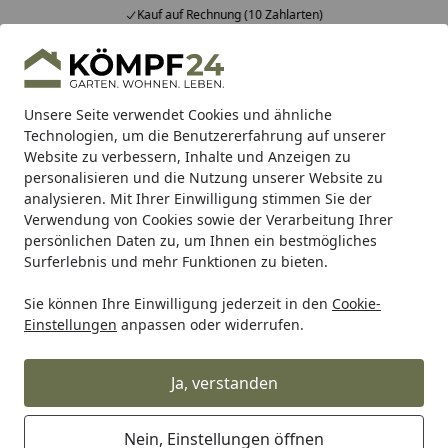
Kauf auf Rechnung (10 Zahlarten)
Alle Produkte
Mein Konto
Wunschl
Eink
Hotline
4,81
/ 5
Suchen
Unsere Seite verwendet Cookies und ähnliche
Technologien, um die Benutzererfahrung auf unserer
Website zu verbessern, Inhalte und Anzeigen zu
Meister
Meister Leisten
Meister Fußleisten
Meister Ne
Startseite
personalisieren und die Nutzung unserer Website zu
Meister Steckfußleisten Weiß
analysieren. Mit Ihrer Einwilligung stimmen Sie der
Verwendung von Cookies sowie der Verarbeitung Ihrer
(streichfähig) 2222 DF Profil 14
persönlichen Daten zu, um Ihnen ein bestmögliches
MK/15MK/16MK_NEUE Länge
Surferlebnis und mehr Funktionen zu bieten.
Sie können Ihre Einwilligung jederzeit in den
Cookie-
Einstellungen
anpassen oder widerrufen.
Ja, verstanden
Nein, Einstellungen öffnen