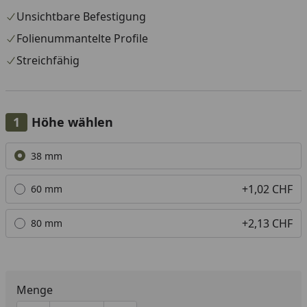
Unsichtbare Befestigung
Folienummantelte Profile
Streichfähig
Höhe wählen
Alle anzeigen (3)
38 mm
+1,02 CHF
60 mm
+2,13 CHF
80 mm
Menge