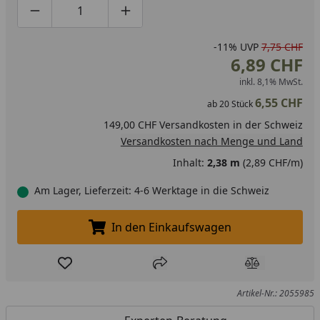
Produktmenge um eins verringern
Produktmenge manuell eingeben
Produktmenge um eins erhöhen
-11%
UVP
7,75 CHF
6,89 CHF
inkl. 8,1% MwSt.
6,55 CHF
ab
20
Stück
149,00 CHF Versandkosten in der Schweiz
Versandkosten nach Menge und Land
Inhalt:
2,38 m
(2,89 CHF/m)
Am Lager, Lieferzeit: 4-6 Werktage in die Schweiz
In den Einkaufswagen
In den Einkaufswagen legen
Produkt zur Wunschliste hinzufügen
Teilen
Produkt Ver
Artikel-Nr.: 2055985