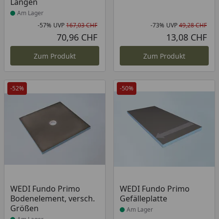
Längen
Am Lager
-57%
UVP
167,03 CHF
-73%
UVP
49,28 CHF
Rabatt in Prozent
Ursprünglicher Preis
Rab
Urs
70,96 CHF
13,08 CHF
Aktueller Preis
Akt
Zum Produkt
Zum Produkt
-52%
-50%
Produkt am Lager
Produkt am Lager
WEDI Fundo Primo
WEDI Fundo Primo
Bodenelement, versch.
Gefälleplatte
Größen
Am Lager