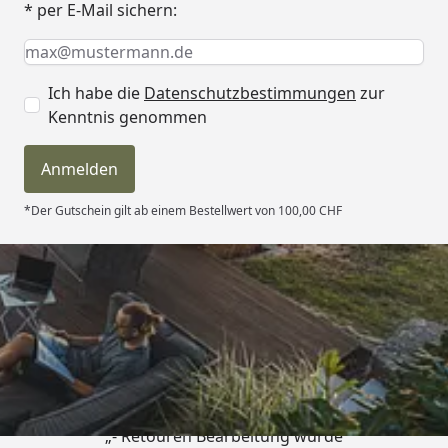
* per E-Mail sichern:
Keine Eingabe erforderlich
Eingabe erforderlich
E-Mail *
Ich habe die
Datenschutzbestimmungen
zur
Kenntnis genommen
Anmelden
*Der Gutschein gilt ab einem Bestellwert von 100,00 CHF
Trusted Shops
4,81
/ 5
„- Retouren Bearbeitung wurde