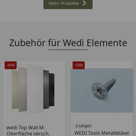
Mehr Produkte
Zubehör für Wedi Elemente
-45%
-59%
Produkt am Lager
Produkt am Lager
3 Längen
wedi Top Wall M-
WEDI Tools Metalldübel
Oberfläche versch.