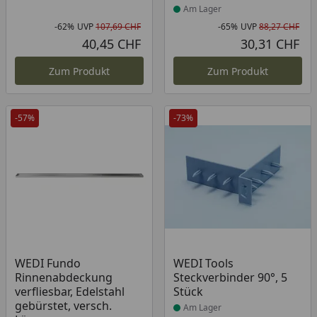
Am Lager
-62%
UVP
107,69 CHF
-65%
UVP
88,27 CHF
Rabatt in Prozent
Ursprünglicher Preis
Rab
Urs
40,45 CHF
30,31 CHF
Aktueller Preis
Akt
Zum Produkt
Zum Produkt
-57%
-73%
Produkt am Lager
Produkt am Lager
WEDI Fundo
WEDI Tools
Rinnenabdeckung
Steckverbinder 90°, 5
verfliesbar, Edelstahl
Stück
gebürstet, versch.
Am Lager