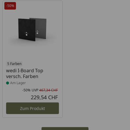
-50%
Produkt am Lager
5 Farben
wedi I-Board Top
versch. Farben
Am Lager
-50%
UVP
467,34 CHF
Rabatt in Prozent
Ursprünglicher Preis
229,54 CHF
Aktueller Preis
Zum Produkt