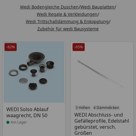
Wedi Bodengleiche Duschen
/
Wedi Bauplatten
/
Wedi Regale & Verkleidungen
/
Wedi Trittschalldämmung & Enkopplung
/
Zubehör für wedi Bausysteme
-62%
-65%
Produkt am Lager
Produkt am Lager
3 Höhen
4 Dämmdicken
WEDI Solso Ablauf
WEDI Abschluss- und
waagrecht, DN 50
Gefälleprofile, Edelstahl
Am Lager
gebürstet, versch.
Größen