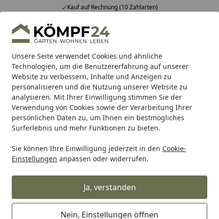
Kauf auf Rechnung (10 Zahlarten)
Alle Produkte
Mein Konto
Wunschl
Eink
Hotline
4,81
/ 5
Suchen
Unsere Seite verwendet Cookies und ähnliche
Technologien, um die Benutzererfahrung auf unserer
Website zu verbessern, Inhalte und Anzeigen zu
personalisieren und die Nutzung unserer Website zu
analysieren. Mit Ihrer Einwilligung stimmen Sie der
Verwendung von Cookies sowie der Verarbeitung Ihrer
persönlichen Daten zu, um Ihnen ein bestmögliches
Surferlebnis und mehr Funktionen zu bieten.
Sie können Ihre Einwilligung jederzeit in den
Cookie-
Einstellungen
anpassen oder widerrufen.
wedi
Ja, verstanden
wedi
Startseite
Nein, Einstellungen öffnen