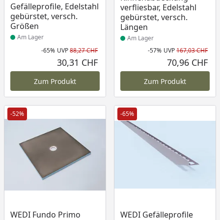
Gefälleprofile, Edelstahl
verfliesbar, Edelstahl
gebürstet, versch.
gebürstet, versch.
Größen
Längen
Am Lager
Am Lager
-65%
UVP
88,27 CHF
-57%
UVP
167,03 CHF
Rabatt in Prozent
Ursprünglicher Preis
Rab
Urs
30,31 CHF
70,96 CHF
Aktueller Preis
Akt
Zum Produkt
Zum Produkt
-52%
-65%
Produkt am Lager
Produkt am Lager
WEDI Fundo Primo
WEDI Gefälleprofile