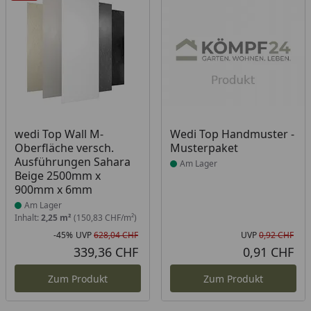
Produkt am Lager
Produkt am Lager
wedi Top Wall M-
Wedi Top Handmuster -
Oberfläche versch.
Musterpaket
Ausführungen Sahara
Am Lager
Beige 2500mm x
900mm x 6mm
Am Lager
Inhalt:
2,25 m²
(150,83 CHF/m²)
-45%
UVP
628,04 CHF
UVP
0,92 CHF
Rabatt in Prozent
Ursprünglicher Preis
Urs
339,36 CHF
0,91 CHF
Aktueller Preis
Akt
Zum Produkt
Zum Produkt