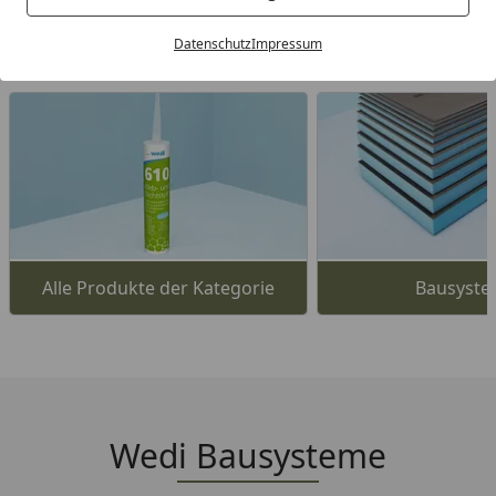
Wählen Sie Ihre Artikel aus dem Wedi
Datenschutz
Impressum
Sortiment:
Alle Produkte der Kategorie
Bausyst
Wedi Bausysteme