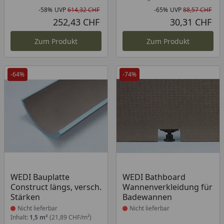
-58%
UVP
614,32 CHF
-65%
UVP
88,57 CHF
Rabatt in Prozent
Ursprünglicher Preis
Rab
Urs
252,43 CHF
30,31 CHF
Aktueller Preis
Akt
Zum Produkt
Zum Produkt
-64%
-74%
Produkt nicht lieferbar
Produkt nicht lieferbar
WEDI Bauplatte
WEDI Bathboard
Construct längs, versch.
Wannenverkleidung für
Stärken
Badewannen
Nicht lieferbar
Nicht lieferbar
Inhalt:
1,5 m²
(21,89 CHF/m²)