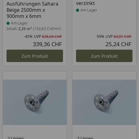
verzinkt
Ausführungen Sahara
Beige 2500mm x
Am Lager
900mm x 6mm
Am Lager
Inhalt:
2,25 m²
(150,83 CHF/m²)
-45%
UVP
628,04 CHF
-59%
UVP
63,01 CHF
Rabatt in Prozent
Ursprünglicher Preis
Rab
Urs
339,36 CHF
25,24 CHF
Aktueller Preis
Akt
Zum Produkt
Zum Produkt
2 Längen
2 Längen