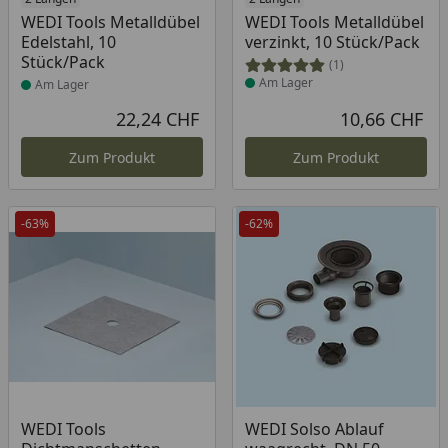
Produkt am Lager
Produkt am Lager
WEDI Tools Metalldübel
WEDI Tools Metalldübel
Edelstahl, 10
verzinkt, 10 Stück/Pack
Stück/Pack
(1)
Am Lager
Am Lager
22,24 CHF
10,66 CHF
Aktueller Preis
Akt
Zum Produkt
Zum Produkt
-63%
-62%
Produkt am Lager
Produkt am Lager
WEDI Tools
WEDI Solso Ablauf