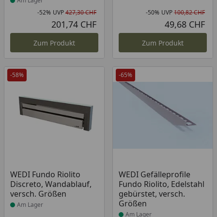
Am Lager
-52%
UVP
427,30 CHF
-50%
UVP
100,82 CHF
Rabatt in Prozent
Ursprünglicher Preis
Rab
Urs
201,74 CHF
49,68 CHF
Aktueller Preis
Akt
Zum Produkt
Zum Produkt
-58%
-65%
Produkt am Lager
Produkt am Lager
WEDI Fundo Riolito
WEDI Gefälleprofile
Discreto, Wandablauf,
Fundo Riolito, Edelstahl
versch. Größen
gebürstet, versch.
Größen
Am Lager
Am Lager