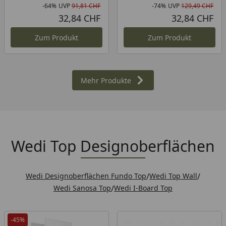
-64%
UVP
91,81 CHF
-74%
UVP
129,49 CHF
Rabatt in Prozent
Ursprünglicher Preis
Rab
Urs
32,84 CHF
32,84 CHF
Aktueller Preis
Akt
Zum Produkt
Zum Produkt
Mehr Produkte
Wedi Top Designoberflächen
Wedi Designoberflächen Fundo Top
/
Wedi Top Wall
/
Wedi Sanosa Top
/
Wedi I-Board Top
-45%