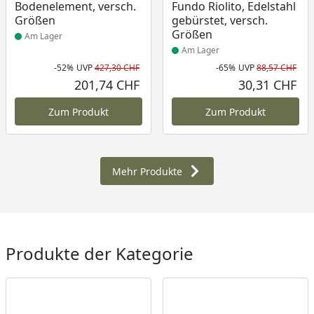
Bodenelement, versch.
Fundo Riolito, Edelstahl
Größen
gebürstet, versch.
Größen
Am Lager
Am Lager
-52%
UVP
427,30 CHF
-65%
UVP
88,57 CHF
Rabatt in Prozent
Ursprünglicher Preis
Rab
Urs
201,74 CHF
30,31 CHF
Aktueller Preis
Akt
Zum Produkt
Zum Produkt
Mehr Produkte
Produkte der Kategorie