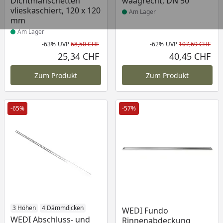
Dichtmanschetten
waagrecht, DN 50
vlieskaschiert, 120 x 120
Am Lager
mm
Am Lager
-63%
UVP
68,50 CHF
-62%
UVP
107,69 CHF
Rabatt in Prozent
Ursprünglicher Preis
Rab
Urs
25,34 CHF
40,45 CHF
Aktueller Preis
Akt
Zum Produkt
Zum Produkt
-65%
-57%
Produkt am Lager
3 Höhen
4 Dämmdicken
Produkt am Lager
WEDI Fundo
WEDI Abschluss- und
Rinnenabdeckung