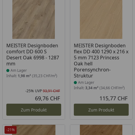
Produkt am Lager
Produkt am Lager
MEISTER Designboden
MEISTER Designboden
comfort DD 600 S
flex DD 400 1290 x 216 x
Desert Oak 6998 - 1287
5 mm 7123 Princess
mm
Oak hell
Porensynchron-
Am Lager
Struktur
Inhalt:
1,98 m²
(35,23 CHF/m²)
Am Lager
Inhalt:
3,34 m²
(34,66 CHF/m²)
-25%
UVP
93,91 CHF
Rabatt in Prozent
Ursprünglicher Preis
69,76 CHF
115,77 CHF
Aktueller Preis
Akt
Zum Produkt
Zum Produkt
-21%