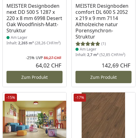
Produkt am Lager
Produkt am Lager
MEISTER Designboden
MEISTER Designboden
next DD 500 S 1287 x
comfort DL 600 S 2052
220 x 8 mm 6998 Desert
x 219 x 9 mm 7114
Oak Woodfinish-Matt-
Altholzeiche natur
Struktur
Porensynchron-
Struktur
Am Lager
Inhalt:
2,265 m²
(28,26 CHF/m²)
(1)
Am Lager
Inhalt:
2,7 m²
(52,85 CHF/m²)
-25%
UVP
86,27 CHF
Rabatt in Prozent
Ursprünglicher Preis
64,02 CHF
142,69 CHF
Aktueller Preis
Akt
Zum Produkt
Zum Produkt
-15%
-17%