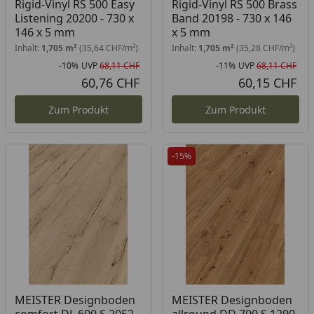
Rigid-Vinyl RS 500 Easy
Rigid-Vinyl RS 500 Brass
Listening 20200 - 730 x
Band 20198 - 730 x 146
146 x 5 mm
x 5 mm
Inhalt:
1,705 m²
(35,64 CHF/m²)
Inhalt:
1,705 m²
(35,28 CHF/m²)
-10%
UVP
68,11 CHF
-11%
UVP
68,11 CHF
Rabatt in Prozent
Ursprünglicher Preis
Rab
Urs
60,76 CHF
60,15 CHF
Aktueller Preis
Akt
Zum Produkt
Zum Produkt
-15%
Produkt am Lager
Produkt am Lager
MEISTER Designboden
MEISTER Designboden