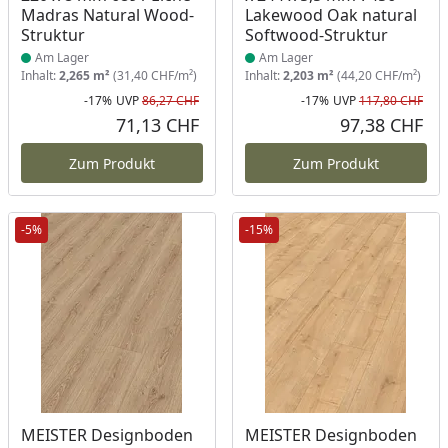
Madras Natural Wood-
Lakewood Oak natural
Struktur
Softwood-Struktur
Am Lager
Am Lager
Inhalt:
2,265 m²
(31,40 CHF/m²)
Inhalt:
2,203 m²
(44,20 CHF/m²)
-17%
UVP
86,27 CHF
-17%
UVP
117,80 CHF
Rabatt in Prozent
Ursprünglicher Preis
Rab
Urs
71,13 CHF
97,38 CHF
Aktueller Preis
Akt
Zum Produkt
Zum Produkt
-5%
-15%
Produkt am Lager
Produkt am Lager
MEISTER Designboden
MEISTER Designboden