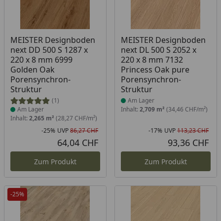
Produkt am Lager
Produkt am Lager
MEISTER Designboden
MEISTER Designboden
next DD 500 S 1287 x
next DL 500 S 2052 x
220 x 8 mm 6999
220 x 8 mm 7132
Golden Oak
Princess Oak pure
Porensynchron-
Porensynchron-
Struktur
Struktur
(1)
Am Lager
Am Lager
Inhalt:
2,709 m²
(34,46 CHF/m²)
Inhalt:
2,265 m²
(28,27 CHF/m²)
-25%
UVP
86,27 CHF
-17%
UVP
113,23 CHF
Rabatt in Prozent
Ursprünglicher Preis
Rab
Urs
64,04 CHF
93,36 CHF
Aktueller Preis
Akt
Zum Produkt
Zum Produkt
-25%