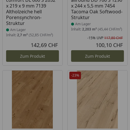
comfort DL 600 S 2052
allround DD 700 S 1290
x 219 x 9 mm 7139
x 244 x 5,5 mm 7454
Altholzeiche hell
Tacoma Oak Softwood-
Porensynchron-
Struktur
Struktur
Am Lager
Inhalt:
2,203 m²
(45,44 CHF/m²)
Am Lager
Inhalt:
2,7 m²
(52,85 CHF/m²)
-15%
UVP
117,80 CHF
Rab
Urs
142,69 CHF
100,10 CHF
Aktueller Preis
Akt
Zum Produkt
Zum Produkt
-23%