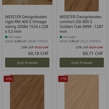
Produkt am Lager
Produkt am Lager
MEISTER Designboden
MEISTER Designboden
rigid RM 400 S Vintage
comfort DD 600 S
swing 20084 1524 x 228
Golden Oak 6999 - 1287
x 5,5 mm
mm
Am Lager
Am Lager
Inhalt:
2,085 m²
(28,86 CHF/m²)
Inhalt:
1,98 m²
(35,21 CHF/m²)
-20%
UVP
75,52 CHF
-25%
UVP
93,91 CHF
Rabatt in Prozent
Ursprünglicher Preis
Rab
Urs
60,18 CHF
69,71 CHF
Aktueller Preis
Akt
Zum Produkt
Zum Produkt
-25%
-17%