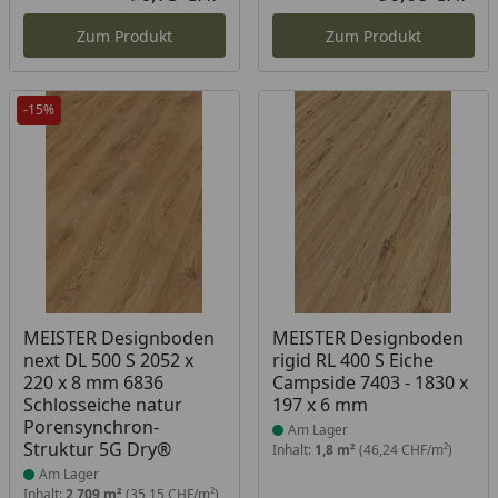
Aktueller Preis
Akt
Zum Produkt
Zum Produkt
-15%
Produkt am Lager
Produkt am Lager
MEISTER Designboden
MEISTER Designboden
next DL 500 S 2052 x
rigid RL 400 S Eiche
220 x 8 mm 6836
Campside 7403 - 1830 x
Schlosseiche natur
197 x 6 mm
Porensynchron-
Am Lager
Struktur 5G Dry®
Inhalt:
1,8 m²
(46,24 CHF/m²)
Am Lager
Inhalt:
2,709 m²
(35,15 CHF/m²)