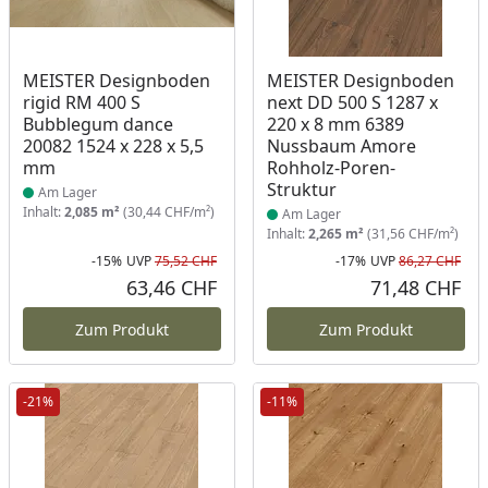
Produkt am Lager
Produkt am Lager
MEISTER Designboden
MEISTER Designboden
rigid RM 400 S
next DD 500 S 1287 x
Bubblegum dance
220 x 8 mm 6389
20082 1524 x 228 x 5,5
Nussbaum Amore
mm
Rohholz-Poren-
Struktur
Am Lager
Inhalt:
2,085 m²
(30,44 CHF/m²)
Am Lager
Inhalt:
2,265 m²
(31,56 CHF/m²)
-15%
UVP
75,52 CHF
-17%
UVP
86,27 CHF
Rabatt in Prozent
Ursprünglicher Preis
Rab
Urs
63,46 CHF
71,48 CHF
Aktueller Preis
Akt
Zum Produkt
Zum Produkt
-21%
-11%