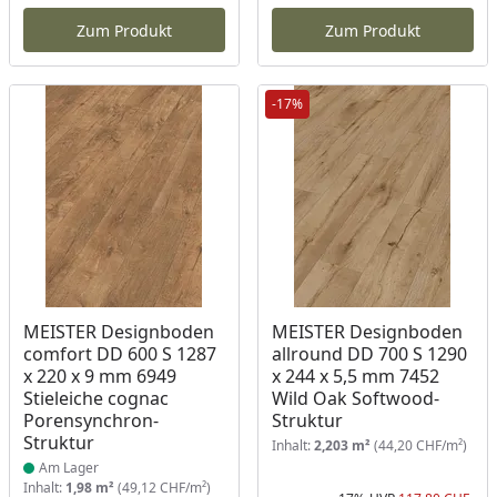
Aktueller Preis
Akt
Zum Produkt
Zum Produkt
-17%
Produkt am Lager
MEISTER Designboden
MEISTER Designboden
comfort DD 600 S 1287
allround DD 700 S 1290
x 220 x 9 mm 6949
x 244 x 5,5 mm 7452
Stieleiche cognac
Wild Oak Softwood-
Porensynchron-
Struktur
Struktur
Inhalt:
2,203 m²
(44,20 CHF/m²)
Am Lager
Inhalt:
1,98 m²
(49,12 CHF/m²)