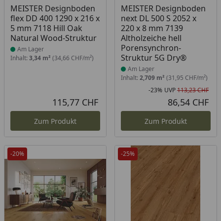
Produkt am Lager
Produkt am Lager
MEISTER Designboden
MEISTER Designboden
flex DD 400 1290 x 216 x
next DL 500 S 2052 x
5 mm 7118 Hill Oak
220 x 8 mm 7139
Natural Wood-Struktur
Altholzeiche hell
Porensynchron-
Am Lager
Struktur 5G Dry®
Inhalt:
3,34 m²
(34,66 CHF/m²)
Am Lager
Inhalt:
2,709 m²
(31,95 CHF/m²)
-23%
UVP
113,23 CHF
Rab
Urs
115,77 CHF
86,54 CHF
Aktueller Preis
Akt
Zum Produkt
Zum Produkt
-20%
-25%