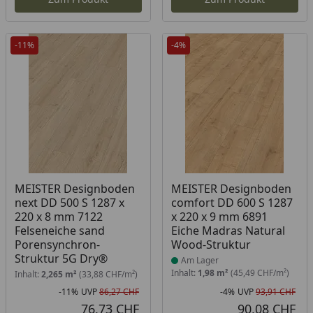
-11%
-4%
Produkt am Lager
MEISTER Designboden
MEISTER Designboden
next DD 500 S 1287 x
comfort DD 600 S 1287
220 x 8 mm 7122
x 220 x 9 mm 6891
Felseneiche sand
Eiche Madras Natural
Porensynchron-
Wood-Struktur
Struktur 5G Dry®
Am Lager
Inhalt:
1,98 m²
(45,49 CHF/m²)
Inhalt:
2,265 m²
(33,88 CHF/m²)
-11%
UVP
86,27 CHF
-4%
UVP
93,91 CHF
Rabatt in Prozent
Ursprünglicher Preis
Rab
Urs
76,73 CHF
90,08 CHF