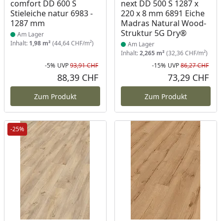
comfort DD 600 S
next DD 500 S 1287 x
Stieleiche natur 6983 -
220 x 8 mm 6891 Eiche
1287 mm
Madras Natural Wood-
Struktur 5G Dry®
Am Lager
Inhalt:
1,98 m²
(44,64 CHF/m²)
Am Lager
Inhalt:
2,265 m²
(32,36 CHF/m²)
-5%
UVP
93,91 CHF
-15%
UVP
86,27 CHF
Rabatt in Prozent
Ursprünglicher Preis
Rab
Urs
88,39 CHF
73,29 CHF
Aktueller Preis
Akt
Zum Produkt
Zum Produkt
-25%