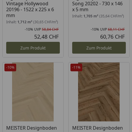
Vintage Hollywood
Song 20202 - 730 x 146
20196 - 1522 x 225 x 6
x 5 mm
mm
Inhalt:
1,705 m²
(35,64 CHF/m²)
Inhalt:
1,712 m²
(30,65 CHF/m²)
-10%
UVP
58,84 CHF
-10%
UVP
68,11 CHF
Rabatt in Prozent
Ursprünglicher Preis
Rab
Urs
52,48 CHF
60,76 CHF
Aktueller Preis
Akt
Zum Produkt
Zum Produkt
-10%
-11%
MEISTER Designboden
MEISTER Designboden