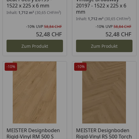
1522 x 225 x 6 mm
20197 - 1522 x 225 x 6
mm
Inhalt:
1,712 m²
(30,65 CHF/m²)
Inhalt:
1,712 m²
(30,65 CHF/m²)
-10%
UVP
58,84 CHF
-10%
UVP
58,84 CHF
Rabatt in Prozent
Ursprünglicher Preis
Rab
Urs
52,48 CHF
52,48 CHF
Aktueller Preis
Akt
Zum Produkt
Zum Produkt
-10%
-10%
MEISTER Designboden
MEISTER Designboden
Rigid-Vinyl RM 500 S
Rigid-Vinyl RS 500 Torch