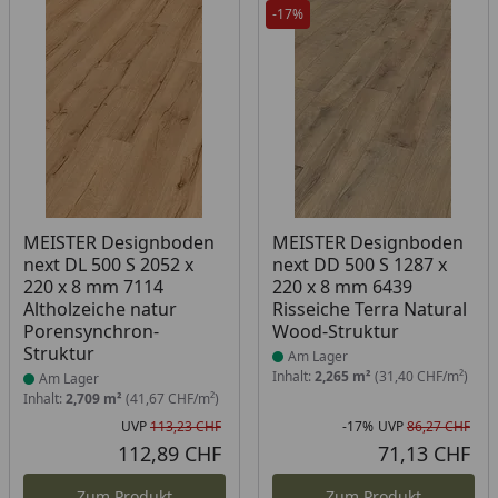
-17%
Produkt am Lager
Produkt am Lager
MEISTER Designboden
MEISTER Designboden
next DL 500 S 2052 x
next DD 500 S 1287 x
220 x 8 mm 7114
220 x 8 mm 6439
Altholzeiche natur
Risseiche Terra Natural
Porensynchron-
Wood-Struktur
Struktur
Am Lager
Inhalt:
2,265 m²
(31,40 CHF/m²)
Am Lager
Inhalt:
2,709 m²
(41,67 CHF/m²)
UVP
113,23 CHF
-17%
UVP
86,27 CHF
Ursprünglicher Preis
Rab
Urs
112,89 CHF
71,13 CHF
Aktueller Preis
Akt
Zum Produkt
Zum Produkt