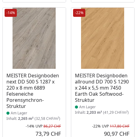
-14%
-22%
Produkt am Lager
Produkt am Lager
MEISTER Designboden
MEISTER Designboden
next DD 500 S 1287 x
allround DD 700 S 1290
220 x 8 mm 6889
x 244 x 5,5 mm 7450
Felseneiche
Earth Oak Softwood-
Porensynchron-
Struktur
Struktur
Am Lager
Inhalt:
2,203 m²
(41,29 CHF/m²)
Am Lager
Inhalt:
2,265 m²
(32,58 CHF/m²)
-14%
UVP
86,27 CHF
-22%
UVP
117,80 CHF
Rabatt in Prozent
Ursprünglicher Preis
Rab
Urs
73,79 CHF
90,97 CHF