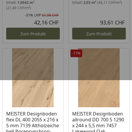
Inhalt:
1,9642 m²
Inhalt:
2,03 m²
(46,11 CHF/m²)
(21,46 CHF/m²)
-31%
UVP
61,98 CHF
Rabatt in Prozent
Ursprünglicher Preis
42,16 CHF
93,61 CHF
Aktueller Preis
Akt
Zum Produkt
Zum Produkt
-17%
Produkt am Lager
MEISTER Designboden
MEISTER Designboden
flex DL 400 2055 x 216 x
allround DD 700 S 1290
5 mm 7139 Altholzeiche
x 244 x 5,5 mm 7457
hell Porensynchron-
Lakewood Oak