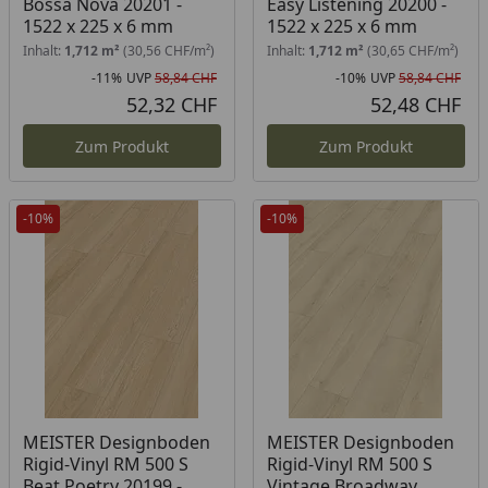
Bossa Nova 20201 -
Easy Listening 20200 -
1522 x 225 x 6 mm
1522 x 225 x 6 mm
Inhalt:
1,712 m²
(30,56 CHF/m²)
Inhalt:
1,712 m²
(30,65 CHF/m²)
-11%
UVP
58,84 CHF
-10%
UVP
58,84 CHF
Rabatt in Prozent
Ursprünglicher Preis
Rab
Urs
52,32 CHF
52,48 CHF
Aktueller Preis
Akt
Zum Produkt
Zum Produkt
-10%
-10%
MEISTER Designboden
MEISTER Designboden
Rigid-Vinyl RM 500 S
Rigid-Vinyl RM 500 S
Beat Poetry 20199 -
Vintage Broadway