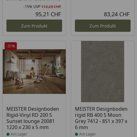
-15%
UVP
113,23 CHF
Rabatt in Prozent
Ursprünglicher Preis
95,21 CHF
83,24 CHF
Aktueller Preis
Akt
Zum Produkt
Zum Produkt
-31%
Produkt am Lager
Produkt am Lager
MEISTER Designboden
MEISTER Designboden
Rigid-Vinyl RD 200 S
rigid RB 400 S Moon
Sunset lounge 20081
Grey 7412 - 851 x 397 x
1220 x 230 x 5 mm
6 mm
Am Lager
Am Lager