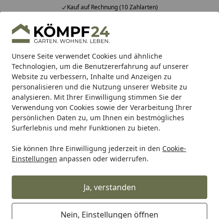
Fachberatung & individuelle Angebote
Alle Produkte
Mein Konto
Wunschl
Eink
Hotline
4,81
/ 5
Suchen
Unsere Seite verwendet Cookies und ähnliche
Technologien, um die Benutzererfahrung auf unserer
Website zu verbessern, Inhalte und Anzeigen zu
personalisieren und die Nutzung unserer Website zu
analysieren. Mit Ihrer Einwilligung stimmen Sie der
Verwendung von Cookies sowie der Verarbeitung Ihrer
persönlichen Daten zu, um Ihnen ein bestmögliches
Surferlebnis und mehr Funktionen zu bieten.
Sie können Ihre Einwilligung jederzeit in den
Cookie-
Einstellungen
anpassen oder widerrufen.
Meister Designböden
Ja, verstanden
Meister
Meister Böden
Designböden
Startseite
Nein, Einstellungen öffnen