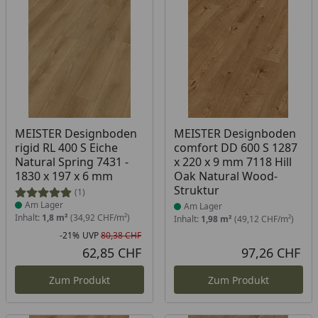
Produkt am Lager
Produkt am Lager
MEISTER Designboden
MEISTER Designboden
rigid RL 400 S Eiche
comfort DD 600 S 1287
Natural Spring 7431 -
x 220 x 9 mm 7118 Hill
1830 x 197 x 6 mm
Oak Natural Wood-
Struktur
(1)
Am Lager
Am Lager
Inhalt:
1,8 m²
(34,92 CHF/m²)
Inhalt:
1,98 m²
(49,12 CHF/m²)
-21%
UVP
80,38 CHF
Rabatt in Prozent
Ursprünglicher Preis
62,85 CHF
97,26 CHF
Aktueller Preis
Akt
Zum Produkt
Zum Produkt