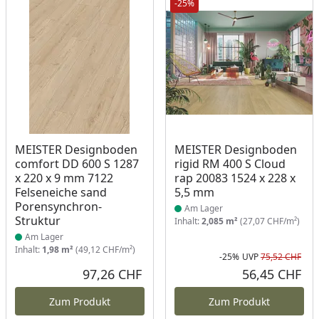
-25%
Produkt am Lager
Produkt am Lager
MEISTER Designboden
MEISTER Designboden
comfort DD 600 S 1287
rigid RM 400 S Cloud
x 220 x 9 mm 7122
rap 20083 1524 x 228 x
Felseneiche sand
5,5 mm
Porensynchron-
Am Lager
Struktur
Inhalt:
2,085 m²
(27,07 CHF/m²)
Am Lager
Inhalt:
1,98 m²
(49,12 CHF/m²)
-25%
UVP
75,52 CHF
Rab
Urs
97,26 CHF
56,45 CHF
Aktueller Preis
Akt
Zum Produkt
Zum Produkt