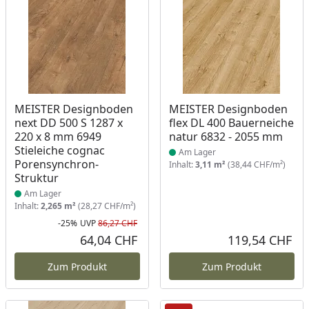
Produkt am Lager
Produkt am Lager
MEISTER Designboden
MEISTER Designboden
next DD 500 S 1287 x
flex DL 400 Bauerneiche
220 x 8 mm 6949
natur 6832 - 2055 mm
Stieleiche cognac
Am Lager
Porensynchron-
Inhalt:
3,11 m²
(38,44 CHF/m²)
Struktur
Am Lager
Inhalt:
2,265 m²
(28,27 CHF/m²)
-25%
UVP
86,27 CHF
Rabatt in Prozent
Ursprünglicher Preis
64,04 CHF
119,54 CHF
Aktueller Preis
Akt
Zum Produkt
Zum Produkt