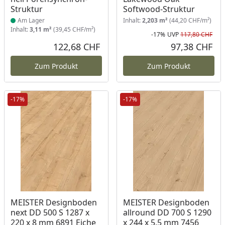
Struktur
Softwood-Struktur
Am Lager
Inhalt:
2,203 m²
(44,20 CHF/m²)
Inhalt:
3,11 m²
(39,45 CHF/m²)
-17%
UVP
117,80 CHF
Rab
Urs
122,68 CHF
97,38 CHF
Aktueller Preis
Akt
Zum Produkt
Zum Produkt
-17%
-17%
Produkt am Lager
Produkt am Lager
MEISTER Designboden
MEISTER Designboden
next DD 500 S 1287 x
allround DD 700 S 1290
220 x 8 mm 6891 Eiche
x 244 x 5,5 mm 7456