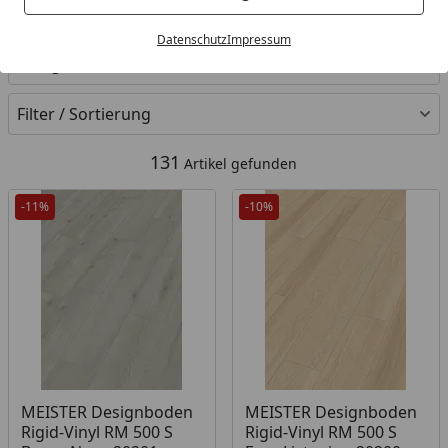
Ihre Artikelübersicht
Datenschutz
Impressum
Kategorien
Filter / Sortierung
131
Artikel gefunden
-11%
-10%
MEISTER Designboden
MEISTER Designboden
Rigid-Vinyl RM 500 S
Rigid-Vinyl RM 500 S