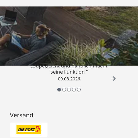
Trusted Shops
4,81
/ 5
„Super,leicht und handlich,macht
seine Funktion “
09.08.2026
Versand