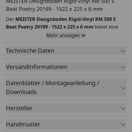
MEISTER Designboden Rigid-Vinyl RM 500 S
Beat Poetry 20199 - 1522 x 225 x 6 mm
Der
MEISTER Designboden Rigid-Vinyl RM 500 S
Beat Poetry 20199 - 1522 x 225 x 6 mm
bietet eine
harmonische Verbindung aus Design und
Mehr anzeigen
Funktionalität, die in jedem Raum für mehr Komfort
sorgt. Dank der detailreichen Porensynchron-
Technische Daten
Struktur beeindruckt der Vinylboden mit einer
ansprechenden Holzoptik
, während die
Versandinformationen
großzügigen Dielen eine
weite und offene
Raumwirkung
schaffen.
Datenblätter / Montageanleitung /
Seine
wasserfeste Rigid-Vinyl-Trägerplatte
macht
Downloads
ihn widerstandsfähig gegen Feuchtigkeit, wodurch er
optimal für
Wohn- und Feuchträume
wie Küchen
Hersteller
und Bäder geeignet ist. Die mehrlagige,
strapazierfähige Vinyloberfläche mit einer
robusten
Handmuster
Nutzschicht von 0,55 mm
schützt zuverlässig vor