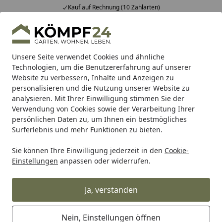
Kauf auf Rechnung (10 Zahlarten)
Alle Produkte
Mein Konto
Wunschl
Eink
Hotline
4,81
/ 5
Suchen
Unsere Seite verwendet Cookies und ähnliche
Technologien, um die Benutzererfahrung auf unserer
Website zu verbessern, Inhalte und Anzeigen zu
Meister
Meister Böden
Meister Designböden
Rigid-Vi
Startseite
personalisieren und die Nutzung unserer Website zu
MEISTER Designboden Rigid-Vinyl
analysieren. Mit Ihrer Einwilligung stimmen Sie der
Verwendung von Cookies sowie der Verarbeitung Ihrer
RM 500 S Beat Poetry 20199 - 1522 x
persönlichen Daten zu, um Ihnen ein bestmögliches
225 x 6 mm
Surferlebnis und mehr Funktionen zu bieten.
Sie können Ihre Einwilligung jederzeit in den
Cookie-
Einstellungen
anpassen oder widerrufen.
Ja, verstanden
Nein, Einstellungen öffnen