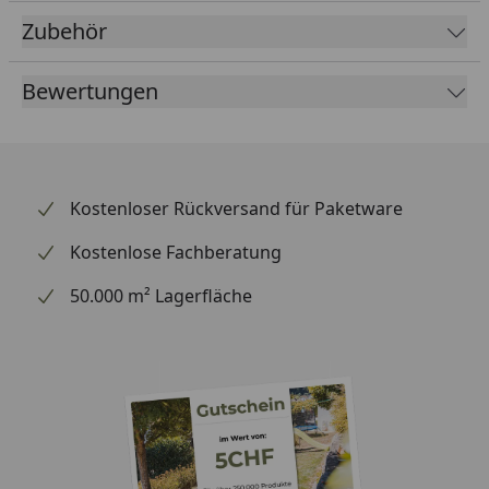
Kratzern und erleichtert zugleich die Pflege. Zudem
Zubehör
verfügt der Boden über einen
integrierten
Schallschutz
, in Form eines 1 mm druckstabilen IXPE-
Bewertungen
Schaum, zur Reduzierung des Trittschalls.
Ein weiteres Highlight ist die
umlaufende V-Fuge
, die
die Dielen elegant betont und dem Boden eine
strukturierte Optik verleiht. Ausgestattet mit einem
Kostenloser Rückversand für Paketware
Multiclic-Klickprofil
an der Kopfkante, wird die
Verlegung zum Kinderspiel. Wahlweise erfolgt die
Kostenlose Fachberatung
Verlegung mittels Winkel/Winkel-System oder
50.000 m² Lagerfläche
Winkel/Schlag-System, was maximale Flexibilität und
eine sichere Verbindung der Dielen gewährleistet.
Zudem ist er für
Warmwasser-Fußbodenheizungen
sowie
eingeschränkt für elektrische
Fußbodenheizungen
geeignet, sofern diese im
Estrich oder in der Betonschicht vollflächig eingebaut
sind.