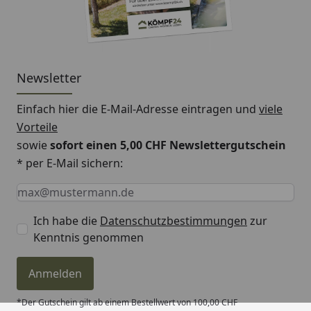
Format (LxBxS):
1522 x 225 x 6 mm
Produktaufbau
Newsletter
a
Mehrlagige Vinyloberfläche (Nutzschicht 0,55
Einfach hier die E-Mail-Adresse eintragen und
viele
mm) mit matter PUR-Lackierung
Vorteile
b
Dekorschicht
sowie
sofort einen 5,00 CHF Newslettergutschein
* per E-Mail sichern:
c
Rigid-Polymer-Trägerplatte - wasserfest
Keine Eingabe erforderlich
Eingabe erforderlich
E-Mail *
d
Integrierter Schallschutz: 1 mm druckstabiler
IXPE-Schaum
Ich habe die
Datenschutzbestimmungen
zur
Kenntnis genommen
Anmelden
*Der Gutschein gilt ab einem Bestellwert von 100,00 CHF