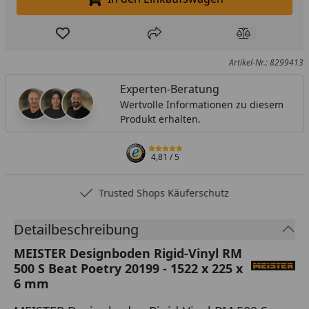
In den Einkaufswagen legen
Produkt zur Wunschliste hinzufügen
Teilen
Produkt Ver
Artikel-Nr.: 8299413
Experten-Beratung
Wertvolle Informationen zu diesem
Produkt erhalten.
4,81
/ 5
Trusted Shops Käuferschutz
Detailbeschreibung
MEISTER Designboden Rigid-Vinyl RM
500 S Beat Poetry 20199 - 1522 x 225 x
6 mm