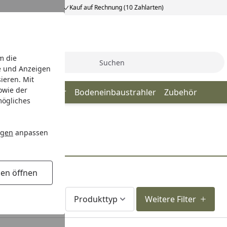
Kauf auf Rechnung (10 Zahlarten)
m die
Suche
e und Anzeigen
ieren. Mit
owie der
n
Einbaustrahler
Bodeneinbaustrahler
Zubehör
mögliches
ngen
anpassen
gen öffnen
Lieferzeit
Produkttyp
Weitere Filter