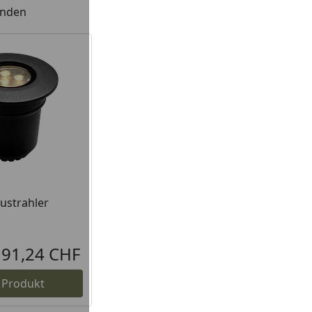
unden
 Lager
ustrahler
91,24 CHF
Aktueller Preis
 Produkt