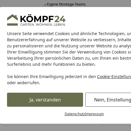
Eigene Montage-Teams
Hotline
0 71 588 01 81
4,81
/ 5
Mo-Fr. 8-16 Uhr
25.957 Bewertungen
Unsere Seite verwendet Cookies und ähnliche Technologien, u
Alle Produkte
Highlights
Tipps & Tricks
Alle Produkte
Benutzererfahrung auf unserer Website zu verbessern, Inhalt
zu personalisieren und die Nutzung unserer Website zu analys
Ihrer Einwilligung stimmen Sie der Verwendung von Cookies s
Lightpro
Strahler
Wandleuchten
Sockelleuchte
Verarbeitung Ihrer persönlichen Daten zu, um Ihnen ein best
Surferlebnis und mehr Funktionen zu bieten.
Lightpro
Bodeneinbaustrahler
Nomia
Startseite
Sie können Ihre Einwilligung jederzeit in den
Cookie-Einstellu
Lightpro Nomia
oder widerrufen.
Ihre Artikelübersicht
Ja, verstanden
Nein, Einstellun
Datenschutz
Impressum
Preisspanne
Am Lager
Sofort lieferbar