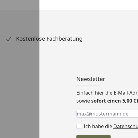
Kostenlose Fachberatung
Newsletter
Einfach hier die E-Mail-A
sowie
sofort einen 5,00 
Keine Eingabe erforderlic
Eingabe erforderlich
E-Mail *
Ich habe die
Datensch