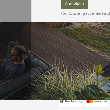
Anmelden
*Der Gutschein gilt ab einem Beste
Versand
itung wurde
edigt“
6
Akzeptierte Zahlungsa