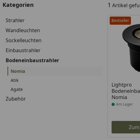
1
Kategorien
Artikel gef
Strahler
Bestseller
Wandleuchten
Sockelleuchten
Einbaustrahler
Bodeneinbaustrahler
Nomia
Atik
Produkt am
Lightpro
Agate
Bodeneinba
Nomia
Zubehör
Am Lager
Zum