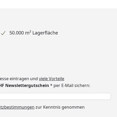
50.000 m² Lagerfläche
dresse eintragen und
viele Vorteile
CHF Newslettergutschein
* per E-Mail sichern:
h
utzbestimmungen
zur Kenntnis genommen