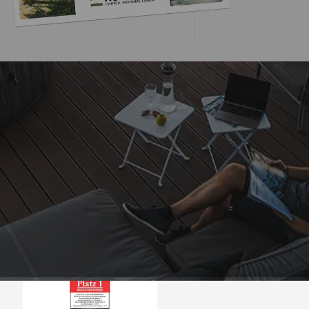
Trusted Shops
„- Retouren Bearbe
umgehend erl
4,81
/ 5
04.08.202
25.957 Bewertungen
Auszeichnungen