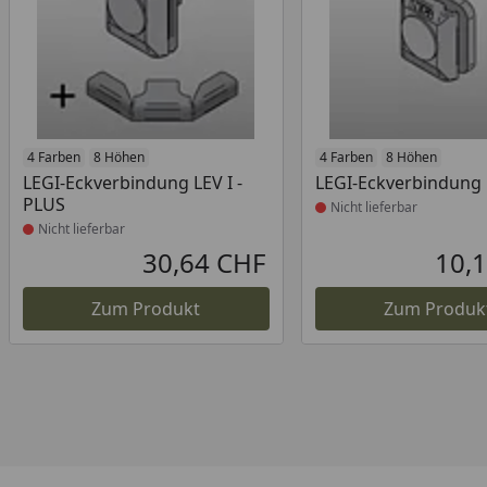
Produkt nicht lieferbar
4 Farben
8 Höhen
Produkt nicht lieferb
4 Farben
8 Höhen
LEGI-Eckverbindung LEV I -
LEGI-Eckverbindung L
PLUS
Nicht lieferbar
Nicht lieferbar
30,64 CHF
10,
Aktueller Preis
Zum Produkt
Zum Produk