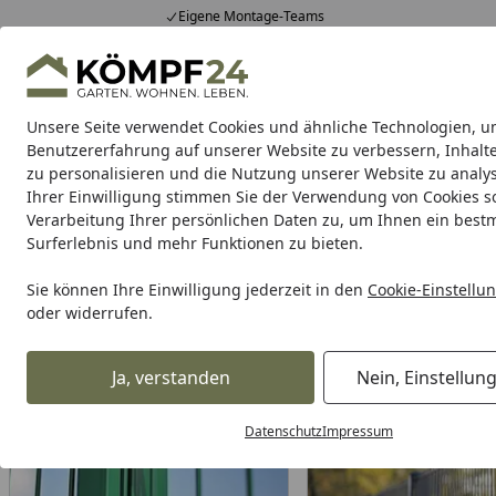
Eigene Montage-Teams
Hotline
0 71 588 01 81
4,81
/ 5
Mo-Fr. 8-16 Uhr
25.957 Bewertungen
Unsere Seite verwendet Cookies und ähnliche Technologien, u
Alle Produkte
Highlights
Tipps & Tricks
Alle Produkte
Benutzererfahrung auf unserer Website zu verbessern, Inhalt
zu personalisieren und die Nutzung unserer Website zu analys
Ihrer Einwilligung stimmen Sie der Verwendung von Cookies s
LEGI
ZS Zaunsysteme
Verarbeitung Ihrer persönlichen Daten zu, um Ihnen ein best
Surferlebnis und mehr Funktionen zu bieten.
LEGI
Startseite
Sie können Ihre Einwilligung jederzeit in den
Cookie-Einstellu
LEGI
oder widerrufen.
Wählen Sie Ihren LEGI Zaun:
Ja, verstanden
Nein, Einstellun
Datenschutz
Impressum