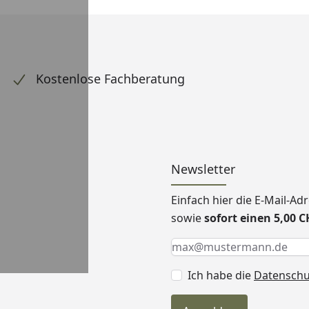
Kostenlose Fachberatung
Newsletter
Einfach hier die E-Mail-A
sowie
sofort einen 5,00 
Keine Eingabe erforderlic
Eingabe erforderlich
E-Mail *
Ich habe die
Datensch