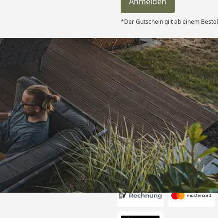
Anmelden
*Der Gutschein gilt ab einem Beste
Versand
itung wurde
edigt“
6
Akzeptierte Zahlungsa