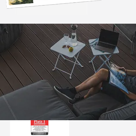
Trusted Shops
„- Retouren Bearbe
umgehend erl
4,81
/ 5
04.08.202
25.957 Bewertungen
Auszeichnungen