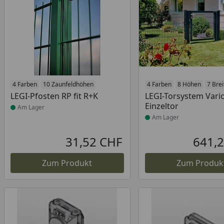
Produkt am Lager
4 Farben
10 Zaunfeldhöhen
Produkt am Lager
4 Farben
8 Höhen
7 Brei
LEGI-Pfosten RP fit R+K
LEGI-Torsystem Vari
Einzeltor
Am Lager
Am Lager
31,52 CHF
641,
Aktueller Preis
Zum Produkt
Zum Produk