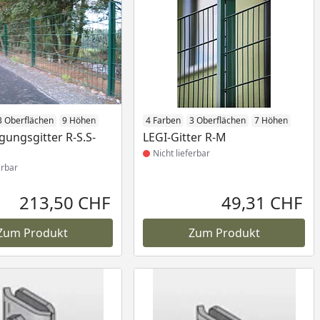
icht lieferbar
3 Oberflächen
9 Höhen
Produkt nicht lieferbar
4 Farben
3 Oberflächen
7 Höhen
gungsgitter R-S.S-
LEGI-Gitter R-M
Nicht lieferbar
erbar
213,50 CHF
49,31 CHF
Aktueller Preis
Akt
Zum Produkt
Zum Produkt