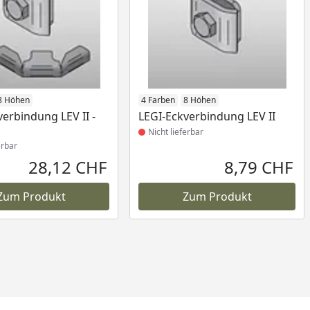
icht lieferbar
8 Höhen
Produkt nicht lieferbar
4 Farben
8 Höhen
verbindung LEV II -
LEGI-Eckverbindung LEV II
Nicht lieferbar
erbar
28,12 CHF
8,79 CHF
Aktueller Preis
Akt
Zum Produkt
Zum Produkt