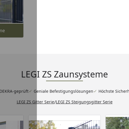
me
LEGI ZS Zaunsysteme
DEKRA-geprüft
Geniale Befestigungslösungen
Höchste Sicherh
LEGI ZS Gitter Serie
/
LEGI ZS Steigungsgitter Serie