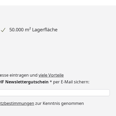
50.000 m² Lagerfläche
dresse eintragen und
viele Vorteile
CHF Newslettergutschein
* per E-Mail sichern:
h
utzbestimmungen
zur Kenntnis genommen