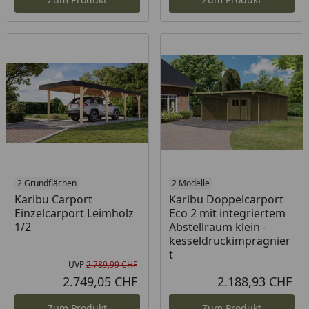
2 Grundflächen
2 Modelle
Karibu Carport
Karibu Doppelcarport
Einzelcarport Leimholz
Eco 2 mit integriertem
1/2
Abstellraum klein -
kesseldruckimprägnier
t
UVP
2.789,99 CHF
Ursprünglicher Preis
2.749,05 CHF
2.188,93 CHF
Aktueller Preis
Akt
Zum Produkt
Zum Produkt