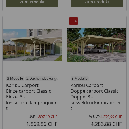
Zum Produkt
Zum Produkt
-1%
3 Modelle
2 Dacheindeckungen
3 Modelle
Karibu Carport
Karibu Carport
Einzelcarport Classic
Doppelcarport Classic
Einzel 3 -
Doppel 3 -
kesseldruckimprägnier
kesseldruckimprägnier
t
t
UVP
1.897,19 CHF
-1%
UVP
4.370,99 CHF
Ursprünglicher Preis
Rab
Urs
1.869,86 CHF
4.283,88 CHF
Aktueller Preis
Akt