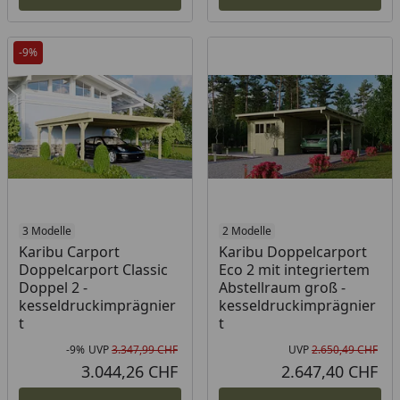
-9%
3 Modelle
2 Modelle
Karibu Carport
Karibu Doppelcarport
Doppelcarport Classic
Eco 2 mit integriertem
Doppel 2 -
Abstellraum groß -
kesseldruckimprägnier
kesseldruckimprägnier
t
t
-9%
UVP
3.347,99 CHF
UVP
2.650,49 CHF
Rabatt in Prozent
Ursprünglicher Preis
Urs
3.044,26 CHF
2.647,40 CHF
Aktueller Preis
Akt