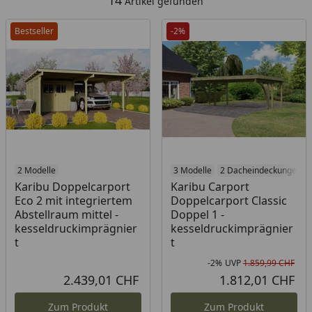
14
Artikel gefunden
Bestseller
-2%
2 Modelle
3 Modelle
2 Dacheindeckungen
Karibu Doppelcarport
Karibu Carport
Eco 2 mit integriertem
Doppelcarport Classic
Abstellraum mittel -
Doppel 1 -
kesseldruckimprägnier
kesseldruckimprägnier
t
t
-2%
UVP
1.859,99 CHF
Rab
Urs
2.439,01 CHF
1.812,01 CHF
Aktueller Preis
Akt
Zum Produkt
Zum Produkt