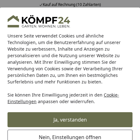
Kauf auf Rechnung (10 Zahlarten)
Alle Produkte
Mein Konto
Wunschl
Eink
Hotline
4,81
/ 5
Suchen
Unsere Seite verwendet Cookies und ähnliche
Technologien, um die Benutzererfahrung auf unserer
Website zu verbessern, Inhalte und Anzeigen zu
Karibu
Carports
Startseite
personalisieren und die Nutzung unserer Website zu
Karibu Carports
analysieren. Mit Ihrer Einwilligung stimmen Sie der
Verwendung von Cookies sowie der Verarbeitung Ihrer
persönlichen Daten zu, um Ihnen ein bestmögliches
Wählen Sie Ihr Karibu Einzel- oder
Surferlebnis und mehr Funktionen zu bieten.
Doppelcarport:
Sie können Ihre Einwilligung jederzeit in den
Cookie-
Einstellungen
anpassen oder widerrufen.
Ja, verstanden
Nein, Einstellungen öffnen