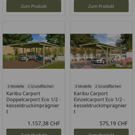
Zum Produkt
Zum Produkt
3 Modelle
2 Grundflächen
3 Modelle
2 Grundflächen
Karibu Carport
Karibu Carport
Doppelcarport Eco 1/2 -
Einzelcarport Eco 1/2 -
kesseldruckimprägnier
kesseldruckimprägnier
t
t
1.157,38 CHF
575,19 CHF
Aktueller Preis
Akt
Zum Produkt
Zum Produkt