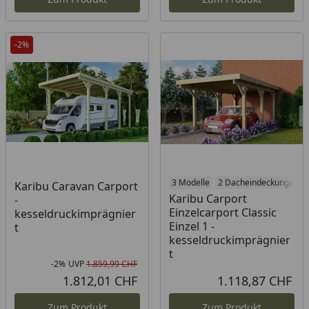
-2%
3 Modelle
2 Dacheindeckungen
Karibu Caravan Carport
Karibu Carport
-
Einzelcarport Classic
kesseldruckimprägnier
Einzel 1 -
t
kesseldruckimprägnier
t
-2%
UVP
1.859,99 CHF
Rabatt in Prozent
Ursprünglicher Preis
1.812,01 CHF
1.118,87 CHF
Aktueller Preis
Akt
Zum Produkt
Zum Produkt