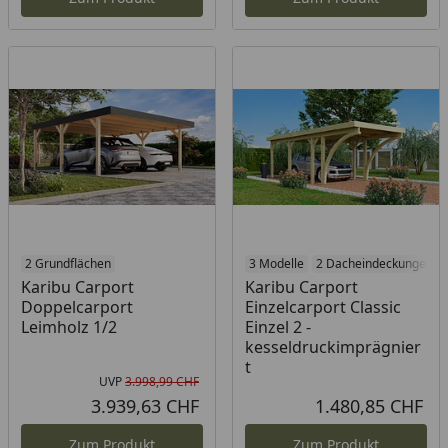
2 Grundflächen
3 Modelle
2 Dacheindeckungen
Karibu Carport
Karibu Carport
Doppelcarport
Einzelcarport Classic
Leimholz 1/2
Einzel 2 -
kesseldruckimprägnier
t
UVP
3.998,99 CHF
Ursprünglicher Preis
3.939,63 CHF
1.480,85 CHF
Aktueller Preis
Akt
Zum Produkt
Zum Produkt