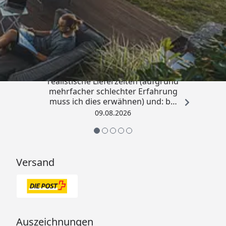
Trusted Shops
4,81
/ 5
„Sehr gute Qualitäts-Markenware,
realistische Lieferzeiten (aufgrund
mehrfacher schlechter Erfahrung
muss ich dies erwähnen) und: bei
Kritik kommt die Antwort
09.08.2026
offensichtlich von einem
Menschen mit Verstand und nicht
von einem Chat-Bot, der
nichtssagende Antworten schickt
Versand
(auch dass ist leider immer öfter
ein Problem). “
Auszeichnungen