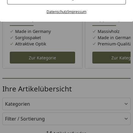
Datenschutz
Impressum
Einzelcarports
Doppelcarports
Made in Germany
Massivholz
Sorglospaket
Made in German
Attraktive Optik
Premium-Qualitä
Zur Kategorie
Zur Katego
Ihre Artikelübersicht
Kategorien
Filter / Sortierung