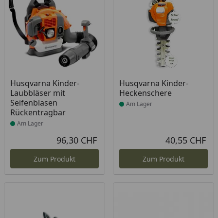
Produkt am Lager
Produkt am Lager
Husqvarna Kinder-
Husqvarna Kinder-
Laubbläser mit
Heckenschere
Seifenblasen
Am Lager
Rückentragbar
Am Lager
96,30 CHF
40,55 CHF
Aktueller Preis
Akt
Zum Produkt
Zum Produkt