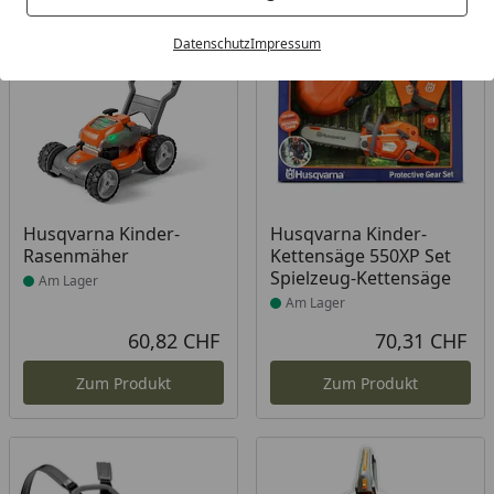
Bestseller
Datenschutz
Impressum
Produkt am Lager
Produkt am Lager
Husqvarna Kinder-
Husqvarna Kinder-
Rasenmäher
Kettensäge 550XP Set
Spielzeug-Kettensäge
Am Lager
Am Lager
60,82 CHF
70,31 CHF
Aktueller Preis
Akt
Zum Produkt
Zum Produkt