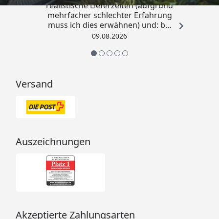
realistische Lieferzeiten (aufgrund
mehrfacher schlechter Erfahrung
muss ich dies erwähnen) und: bei
Kritik kommt die Antwort
09.08.2026
offensichtlich von einem
Menschen mit Verstand und nicht
von einem Chat-Bot, der
nichtssagende Antworten schickt
Versand
(auch dass ist leider immer öfter
ein Problem). “
Auszeichnungen
Akzeptierte Zahlungsarten