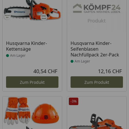
Produkt am Lager
Produkt am Lager
Husqvarna Kinder-
Husqvarna Kinder-
Kettensäge
Seifenblasen
Nachfüllpack 2er-Pack
Am Lager
Am Lager
40,54 CHF
12,16 CHF
Aktueller Preis
Akt
Zum Produkt
Zum Produkt
-3%