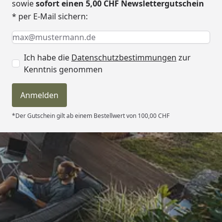
sowie
sofort einen 5,00 CHF Newslettergutschein
* per E-Mail sichern:
Keine Eingabe erforderlich
Eingabe erforderlich
E-Mail *
Ich habe die
Datenschutzbestimmungen
zur
Kenntnis genommen
Anmelden
*Der Gutschein gilt ab einem Bestellwert von 100,00 CHF
Trusted Shops
4,81
/ 5
„Sehr gute Qualitäts-Markenware,