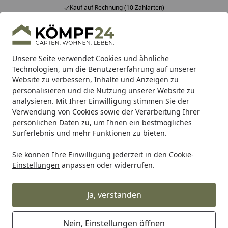
Kauf auf Rechnung (10 Zahlarten)
Alle Produkte
Mein Konto
Wunschl
Eink
Hotline
4,81
/ 5
Suchen
Unsere Seite verwendet Cookies und ähnliche
Technologien, um die Benutzererfahrung auf unserer
Website zu verbessern, Inhalte und Anzeigen zu
Husqvarna
Spielzeug
Startseite
personalisieren und die Nutzung unserer Website zu
Husqvarna Spielzeug
analysieren. Mit Ihrer Einwilligung stimmen Sie der
Verwendung von Cookies sowie der Verarbeitung Ihrer
persönlichen Daten zu, um Ihnen ein bestmögliches
Ihre Artikelübersicht
Surferlebnis und mehr Funktionen zu bieten.
Sie können Ihre Einwilligung jederzeit in den
Cookie-
Kategorien
Einstellungen
anpassen oder widerrufen.
Filter / Sortierung
Ja, verstanden
11
Artikel gefunden
Nein, Einstellungen öffnen