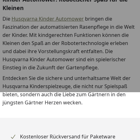
Kleinen
Die
Husqvarna Kinder Automower
bringen die
Faszination der automatisierten Rasenpflege in die Welt
der Kinder. Mit kindgerechten Funktionen können die
Kleinen den Spaß an der Robotertechnologie erleben
und dabei ihre Vorstellungskraft entfalten. Die
Husqvarna Kinder Automower sind ein spielerischer
Einstieg in die Zukunft der Gartenpflege.
Entdecken Sie die sichere und unterhaltsame Welt der
Husqvarna Kinderspielzeuge, die nicht nur Spielspaß
bieten, sondern auch die Liebe zum Gärtnern in den
jüngsten Gärtner Herzen wecken.
Kostenloser Rückversand für Paketware