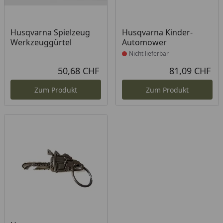
Produkt nicht lieferbar
Husqvarna Spielzeug
Husqvarna Kinder-
Werkzeuggürtel
Automower
Nicht lieferbar
50,68 CHF
81,09 CHF
Aktueller Preis
Akt
Zum Produkt
Zum Produkt