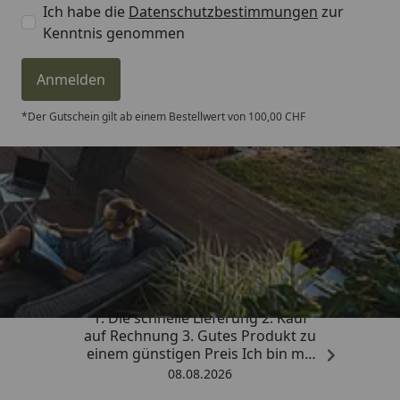
Ich habe die
Datenschutzbestimmungen
zur
Kenntnis genommen
Anmelden
*Der Gutschein gilt ab einem Bestellwert von 100,00 CHF
Trusted Shops
4,81
/ 5
„Besonders gut gefallen hat mir :
1. Die schnelle Lieferung 2. Kauf
auf Rechnung 3. Gutes Produkt zu
einem günstigen Preis Ich bin mit
der Kaufabwicklung sehr
08.08.2026
zufrieden. Vielen Dank!“