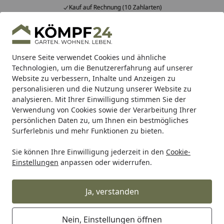
Kauf auf Rechnung (10 Zahlarten)
…
Alle Produkte
Mein Konto
Wunschl
Eink
Hotline
4,81
/ 5
Suchen
Unsere Seite verwendet Cookies und ähnliche
Technologien, um die Benutzererfahrung auf unserer
Website zu verbessern, Inhalte und Anzeigen zu
Bravat
Bravat Zubehör
Bravat Zubehör für Glashalter
Startseite
personalisieren und die Nutzung unserer Website zu
Bravat Zubehör für Glashalter
analysieren. Mit Ihrer Einwilligung stimmen Sie der
Verwendung von Cookies sowie der Verarbeitung Ihrer
persönlichen Daten zu, um Ihnen ein bestmögliches
Ihre Artikelübersicht
Surferlebnis und mehr Funktionen zu bieten.
Sie können Ihre Einwilligung jederzeit in den
Cookie-
Kategorien
Einstellungen
anpassen oder widerrufen.
Filter / Sortierung
Ja, verstanden
7
Artikel gefunden
Nein, Einstellungen öffnen