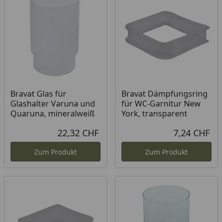
Bravat Glas für
Bravat Dämpfungsring
Glashalter Varuna und
für WC-Garnitur New
Quaruna, mineralweiß
York, transparent
22,32 CHF
7,24 CHF
Aktueller Preis
Akt
Zum Produkt
Zum Produkt