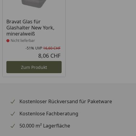
Produkt nicht lieferbar
Bravat Glas für
Glashalter New York,
mineralweiß
Nicht lieferbar
-51%
UVP
16,60 CHF
Rabatt in Prozent
Ursprünglicher Preis
8,06 CHF
Aktueller Preis
Zum Produkt
Kostenloser Rückversand für Paketware
Kostenlose Fachberatung
50.000 m² Lagerfläche