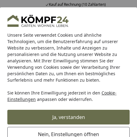
Kauf auf Rechnung (10 Zahlarten)
Alle Produkte
Mein Konto
Wunschl
Eink
Hotline
4,81
/ 5
Suchen
Unsere Seite verwendet Cookies und ähnliche
Technologien, um die Benutzererfahrung auf unserer
Website zu verbessern, Inhalte und Anzeigen zu
Akubi
Zubehör für Spielgeräte
Rutschen
Startseite
personalisieren und die Nutzung unserer Website zu
Akubi Rutschen
analysieren. Mit Ihrer Einwilligung stimmen Sie der
Verwendung von Cookies sowie der Verarbeitung Ihrer
persönlichen Daten zu, um Ihnen ein bestmögliches
Ihre Artikelübersicht
Surferlebnis und mehr Funktionen zu bieten.
Sie können Ihre Einwilligung jederzeit in den
Cookie-
Kategorien
Einstellungen
anpassen oder widerrufen.
Filter / Sortierung
Ja, verstanden
0
Artikel gefunden
Nein, Einstellungen öffnen