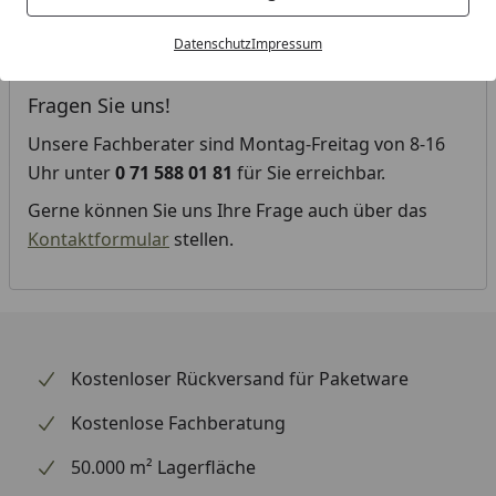
Diese Kategorie befindet sich derzeit im
Datenschutz
Impressum
Aufbau.
Fragen Sie uns!
Unsere Fachberater sind Montag-Freitag von 8-16
Uhr unter
0 71 588 01 81
für Sie erreichbar.
Gerne können Sie uns Ihre Frage auch über das
Kontaktformular
stellen.
Kostenloser Rückversand für Paketware
Kostenlose Fachberatung
50.000 m² Lagerfläche