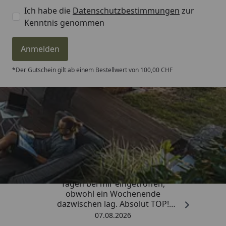
Ich habe die
Datenschutzbestimmungen
zur
Kenntnis genommen
Anmelden
*Der Gutschein gilt ab einem Bestellwert von 100,00 CHF
Trusted Shops
4,81
/ 5
„Die Bestellung ist innerhalb von 4
Tagen bei mir eingetroffen,
obwohl ein Wochenende
dazwischen lag. Absolut TOP!
Sicherlich nicht die letzte
07.08.2026
Bestellung. Vielen Dank und weiter